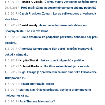
1. 6. 2017 /
Richard F. Vlasák
Černou vlajku vyvěsit na každém domě
26. 5. 2017 /
Proč mají režimy nepotlačitelnou touhu občany pošpinit?
1. 6. 2017 /
Czech President Zeman: Let us sell weapons anywhere. It
should not ...
1. 6. 2017 /
Daniel Veselý
Jaké následky může mít odstoupení
Spojených států od klíčové klimat...
1. 6. 2017 /
Rusko oznámilo, že podporuje pařížskou dohodu o boji proti
globální...
1. 6. 2017 /
Americký kongresman: Bůh vyřeší globální oteplování,
pokud k němu d...
1. 6. 2017 /
Kryštof Kozák
Jak se zbavit oligarchů v politice
1. 6. 2017 /
Bohumil Kartous
Hobiti vášnivě diskutují o svobodě...
1. 6. 2017 /
Nigel Farage je "předmětem zájmu" americké FBI ohledně
Trumpových v...
1. 6. 2017 /
Příklad odstrašující idiocie
1. 6. 2017 /
Martina Navrátilová požaduje, aby byla přejmenována
melbourneská ar...
1. 6. 2017 /
Proč Theresa Mayová lže?