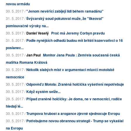
novou armádu
30. 5. 2017 /
"Jenom nevěřící zabíjejí lidi během ramadánu"
31. 5. 2017 /
Švýcarský soud pokutoval muže, že "likeoval"
pomlouvačné výroky na...
30. 5. 2017 /
Daniel Veselý
Proč má Jeremy Corbyn pravdu
31. 5. 2017 /
Podle nynějších odhadů budou mít britští kozervativci o 16
poslanec...
30. 5. 2017 /
Jan Paul
Monitor Jana Paula : Zemřela současná česká
malířka Romana Králová
30. 5. 2017 /
Několik slabých míst v argumentaci mluvčí motolské
nemocnice
30. 5. 2017 /
Odpověď z Motola: Zraněná holčička vyšetření nepotřebuje
30. 5. 2017 /
Když systém selže...
29. 5. 2017 /
Případ zraněné holčičky: Je doma, ne v nemocnici, rodiče
hledají lé...
30. 5. 2017 /
Trumpova hrubost a arogance zjevně sjednocuje Evropu
30. 5. 2017 /
Potřebujeme novou obrannou strategii - Trump se vykašlal
na Evropu