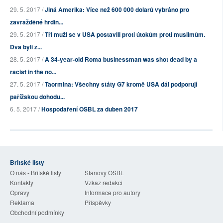
29. 5. 2017 /
Jiná Amerika: Více než 600 000 dolarů vybráno pro
zavražděné hrdin...
29. 5. 2017 /
Tři muži se v USA postavili proti útokům proti muslimům.
Dva byli z...
28. 5. 2017 /
A 34-year-old Roma businessman was shot dead by a
racist in the no...
27. 5. 2017 /
Taormina: Všechny státy G7 kromě USA dál podporují
pařížskou dohodu...
6. 5. 2017 /
Hospodaření OSBL za duben 2017
Britské listy
O nás - Britské listy
Stanovy OSBL
Kontakty
Vzkaz redakci
Opravy
Informace pro autory
Reklama
Příspěvky
Obchodní podmínky