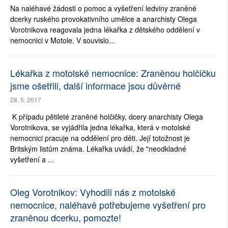
Na naléhavé žádosti o pomoc a vyšetření ledviny zraněné
dcerky ruského provokativního umělce a anarchisty Olega
Vorotnikova reagovala jedna lékařka z dětského oddělení v
nemocnici v Motole. V souvislo...
Lékařka z motolské nemocnice: Zraněnou holčičku
jsme ošetřili, další informace jsou důvěrné
28. 5. 2017
K případu pětileté zraněné holčičky, dcery anarchisty Olega
Vorotnikova, se vyjádřila jedna lékařka, která v motolské
nemocnici pracuje na oddělení pro děti. Její totožnost je
Britským listům známa. Lékařka uvádí, že "neodkladné
vyšetření a ...
Oleg Vorotnikov: Vyhodili nás z motolské
nemocnice, naléhavě potřebujeme vyšetření pro
zraněnou dcerku, pomozte!