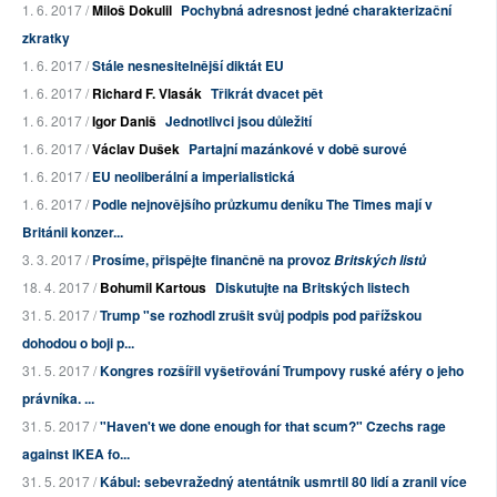
1. 6. 2017 /
Miloš Dokulil
Pochybná adresnost jedné charakterizační
zkratky
1. 6. 2017 /
Stále nesnesitelnější diktát EU
1. 6. 2017 /
Richard F. Vlasák
Třikrát dvacet pět
1. 6. 2017 /
Igor Daniš
Jednotlivci jsou důležití
1. 6. 2017 /
Václav Dušek
Partajní mazánkové v době surové
1. 6. 2017 /
EU neoliberální a imperialistická
1. 6. 2017 /
Podle nejnovějšího průzkumu deníku The Times mají v
Británii konzer...
3. 3. 2017 /
Prosíme, přispějte finančně na provoz
Britských listů
18. 4. 2017 /
Bohumil Kartous
Diskutujte na Britských listech
31. 5. 2017 /
Trump "se rozhodl zrušit svůj podpis pod pařížskou
dohodou o boji p...
31. 5. 2017 /
Kongres rozšířil vyšetřování Trumpovy ruské aféry o jeho
právníka. ...
31. 5. 2017 /
"Haven't we done enough for that scum?" Czechs rage
against IKEA fo...
31. 5. 2017 /
Kábul: sebevražedný atentátník usmrtil 80 lidí a zranil více