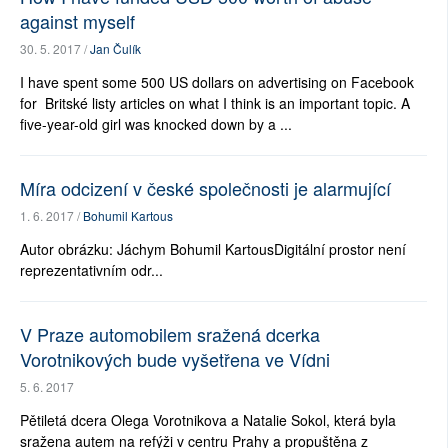
against myself
30. 5. 2017 /
Jan Čulík
I have spent some 500 US dollars on advertising on Facebook
for Britské listy articles on what I think is an important topic. A
five-year-old girl was knocked down by a ...
Míra odcizení v české společnosti je alarmující
1. 6. 2017 /
Bohumil Kartous
Autor obrázku: Jáchym Bohumil KartousDigitální prostor není
reprezentativním odr...
V Praze automobilem sražená dcerka
Vorotnikových bude vyšetřena ve Vídni
5. 6. 2017
Pětiletá dcera Olega Vorotnikova a Natalie Sokol, která byla
sražena autem na refýži v centru Prahy a propuštěna z