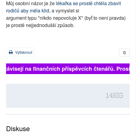
Můj osobní názor je že
lékařka se prostě chtěla zbavit
rodičů aby měla klid
, a vymyslet si
argument typu "nikdo nepovoluje X" (byť to není pravda)
je prostě nejjednodušší způsob.
0
Vytisknout
ě závisejí na finančních příspěvcích čtenářů. Prosíme,
14833
Diskuse