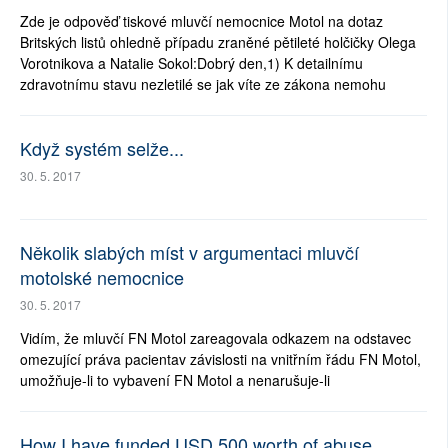
Zde je odpověď tiskové mluvčí nemocnice Motol na dotaz
Britských listů ohledně případu zraněné pětileté holčičky Olega
Vorotnikova a Natalie Sokol:Dobrý den,1) K detailnímu
zdravotnímu stavu nezletilé se jak víte ze zákona nemohu
Když systém selže...
30. 5. 2017
Několik slabých míst v argumentaci mluvčí
motolské nemocnice
30. 5. 2017
Vidím, že mluvčí FN Motol zareagovala odkazem na odstavec
omezující práva pacientav závislosti na vnitřním řádu FN Motol,
umožňuje-li to vybavení FN Motol a nenarušuje-li
How I have funded USD 500 worth of abuse