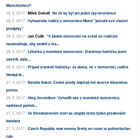
Manchesteru?
29. 5. 2017 /
Miloš Dokulil
Ne že by byl jen jeden typ terorismu!
28. 5. 2017 /
Vyhozením rodičů z nemocnice Motol "porušil své vlastní
předpisy"
28. 5. 2017 /
Jan Čulík
"V žádné nemocnici na světě se rodičům
neumožňuje, aby seděli u zra...
28. 5. 2017 /
Lékařka z motolské nemocnice: Zraněnou holčičku jsme
ošetřili, dalš...
29. 5. 2017 /
Případ zraněné holčičky: Je doma, ne v nemocnici, rodiče
hledají lé...
27. 5. 2017 /
Natalia Sokol: České úřady odpírají mé dcerce lékařskou
pomoc
26. 5. 2017 /
Oleg Vorotnikov: Vyhodili nás z motolské nemocnice,
naléhavě potřeb...
27. 5. 2017 /
Ve Středozemním moři se utopila tento týden především
batolata
27. 5. 2017 /
Czech Republic now seems firmly en route to authoritarian
rule