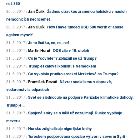
než 360
30. 5. 2017 /
Jan Čulík
Žádnou cizáckou zraněnou holčičku v našich
nemocnicích nechceme!
30. 5. 2017 /
Jan Čulík
How I have funded USD 500 worth of abuse
against myself
31. 5. 2017 /
Je to lhářka, ne, ne, ne!
31. 5. 2017 /
Martin Horut
ODS žije v 19. století
31. 5. 2017 /
Co je "covfefe"? Zbláznil se už Trump?
31. 5. 2017 /
Trump eskaloval konflikt s Německem
31. 5. 2017 /
Co vyvolalo prudkou reakci Merkelové na Trumpa?
31. 5. 2017 /
František Řezáč
Návrat socialismu v dopravě,
vodárenství a odpadech
31. 5. 2017 /
Svět se sjednocuje na podpoře Pařížské klimatické dohody.
Trump je ...
31. 5. 2017 /
Spojené státy se o Itálii už nezajímají. Rusko vyplňuje
mezeru
31. 5. 2017 /
Norsko zdigitalizuje nigerijské knihy
31. 5. 2017 /
Tureckem podporovaná opozice vytvoří v severní Sýrii