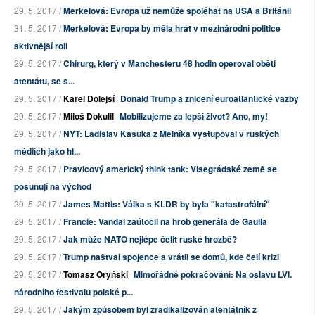
29. 5. 2017 /
Merkelová: Evropa už nemůže spoléhat na USA a Británii
31. 5. 2017 /
Merkelová: Evropa by měla hrát v mezinárodní politice
aktivnější roli
29. 5. 2017 /
Chirurg, který v Manchesteru 48 hodin operoval oběti
atentátu, se s...
29. 5. 2017 /
Karel Dolejší
Donald Trump a zničení euroatlantické vazby
29. 5. 2017 /
Miloš Dokulil
Mobilizujeme za lepší život? Ano, my!
29. 5. 2017 /
NYT: Ladislav Kasuka z Mělníka vystupoval v ruských
médiích jako hl...
29. 5. 2017 /
Pravicový americký think tank: Visegrádské země se
posunují na východ
29. 5. 2017 /
James Mattis: Válka s KLDR by byla "katastrofální"
29. 5. 2017 /
Francie: Vandal zaútočil na hrob generála de Gaulla
29. 5. 2017 /
Jak může NATO nejlépe čelit ruské hrozbě?
29. 5. 2017 /
Trump naštval spojence a vrátil se domů, kde čelí krizi
29. 5. 2017 /
Tomasz Oryński
Mimořádné pokračování: Na oslavu LVI.
národního festivalu polské p...
29. 5. 2017 /
Jakým způsobem byl zradikalizován atentátník z