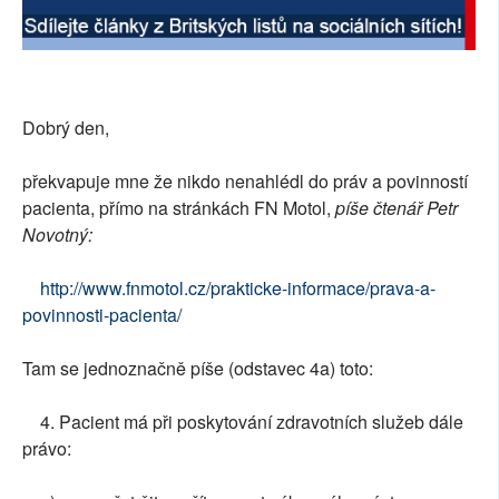
SOCIÁLNÍ SÍTĚ
RUBRIKY
Dobrý den,
PLNÁ VERZE STRÁNEK
překvapuje mne že nikdo nenahlédl do práv a povinností
pacienta, přímo na stránkách FN Motol,
píše čtenář Petr
Novotný:
http://www.fnmotol.cz/prakticke-informace/prava-a-
povinnosti-pacienta/
Tam se jednoznačně píše (odstavec 4a) toto:
4. Pacient má při poskytování zdravotních služeb dále
právo: