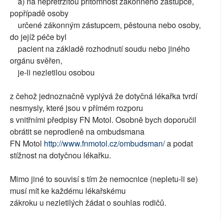
a) na nepřetržitou přítomnost zákonného zástupce,
popřípadě osoby
určené zákonným zástupcem, pěstouna nebo osoby,
do jejíž péče byl
pacient na základě rozhodnutí soudu nebo jiného
orgánu svěřen,
je-li nezletilou osobou
z čehož jednoznačně vyplývá že dotyčná lékařka tvrdí
nesmysly, které jsou v přímém rozporu
s vnitřními předpisy FN Motol. Osobně bych doporučil
obrátit se neprodleně na ombudsmana
FN Motol
http://www.fnmotol.cz/ombudsman/
a podat
stížnost na dotyčnou lékařku.
Mimo jiné to souvisí s tím že nemocnice (nepletu-li se)
musí mít ke každému lékařskému
zákroku u nezletilých žádat o souhlas rodičů.