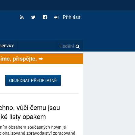
Přihlásit
SPĚVKY
e, přispějte. ➥
OBJEDNAT PŘEDPLATNÉ
hno, vůči čemu jsou
ské listy opakem
ním obsahem současných novin je
ionalizované zpravodajství zpracované