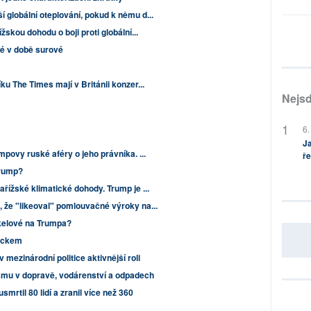
globální oteplování, pokud k němu d...
skou dohodu o boji proti globální...
é v době surové
u The Times mají v Británii konzer...
Nejsd
6.
Ja
mpovy ruské aféry o jeho právníka. ...
ře
Trump?
řížské klimatické dohody. Trump je ...
že "likeoval" pomlouvačné výroky na...
kelové na Trumpa?
meckem
mezinárodní politice aktivnější roli
smu v dopravě, vodárenství a odpadech
mrtil 80 lidí a zranil více než 360