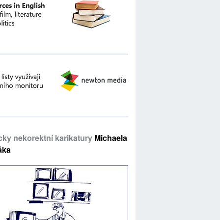
icky nekorektní karikatury
Michaela
áka