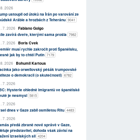
 8. 2026
ump ustoupil od útoků na Írán po varování ze
aúdské Arábie a hrozbách z Teheránu
9041
. 7. 2026
Fabiano Golgo
álie zavírá dveře, kterými sama prošla
7982
. 7. 2026
Boris Cvek
emiér musí rychle zakročit proti Španělsku,
esně jak by to chtěl Putin
7179
 8. 2026
Bohumil Kartous
acinka jako orwellovský pěšák trumpovské
titeze o demokracii (o skutečnosti)
6782
. 7. 2026
C: Hysterie ohledně imigrantů ve španělské
eutě je nesmysl
5815
. 7. 2026
rael dnes v Gaze zabil osmiletou Ritu
4483
. 7. 2026
amás předá zbraně nové správě v Gaze,
ěluje představitel, dohoda však závisí na
ažení izraelských sil
4204