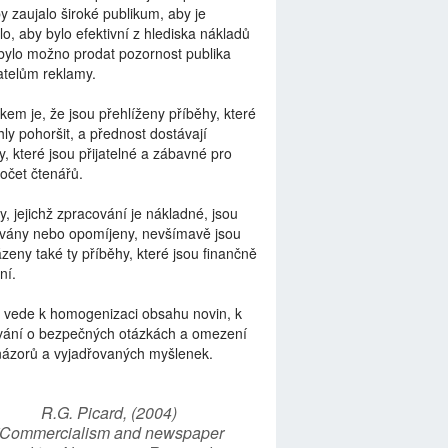
by zaujalo široké publikum, aby je
lo, aby bylo efektivní z hlediska nákladů
bylo možno prodat pozornost publika
telům reklamy.
kem je, že jsou přehlíženy příběhy, které
ly pohoršit, a přednost dostávají
y, které jsou přijatelné a zábavné pro
počet čtenářů.
y, jejichž zpracování je nákladné, jsou
vány nebo opomíjeny, nevšímavě jsou
zeny také ty příběhy, které jsou finančně
ní.
 vede k homogenizaci obsahu novin, k
vání o bezpečných otázkách a omezení
názorů a vyjadřovaných myšlenek.
R.G. Picard, (2004)
“Commercialism and newspaper