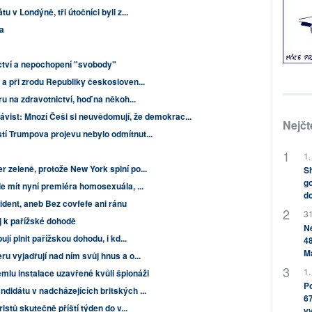
u v Londýně, tři útočníci byli z...
a
ictví a nepochopení "svobody"
 a při zrodu Republiky českosloven...
ru na zdravotnictví, hoď na někoh...
ávist: Mnozí Češi si neuvědomují, že demokrac...
Nejčt
tí Trumpova projevu nebylo odmítnut...
1.
 zeleně, protože New York splní po...
Sh
go
e mít nyní premiéra homosexuála, ...
do
ident, aneb Bez covfefe ani ránu
31
j k pařížské dohodě
Ne
jí plnit pařížskou dohodu, i kd...
48
M
u vyjadřují nad ním svůj hnus a o...
1.
mlu instalace uzavřené kvůli špionáži
Po
didátu v nadcházejících britských ...
67
ristů skutečně příští týden do v...
v