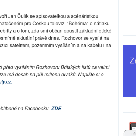
voří Jan Čulík se spisovatelkou a scénáristkou
 natočeném pro Českou televizi "Bohéma" o nátlaku
ebrity a o tom, zda smí občan opustit základní etické
nesmírně aktuální právě dnes. Rozhovor se vysílá na
spozici satelitem, pozemním vysíláním a na kabelu i na
zi před vysíláním Rozhovoru Britských listů za velmi
ze má dosah na půl milionu diváků. Napište si o
ty.cz.
zi oblíbené na Facebooku
ZDE