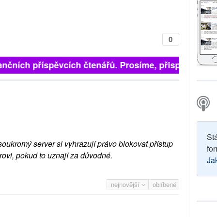
0
finančních příspěvcích čtenářů. Prosíme, přispějte. ➥
St
soukromý server si vyhrazují právo blokovat přístup
for
rovi, pokud to uznají za důvodné.
Ja
nejnovější
oblíbené