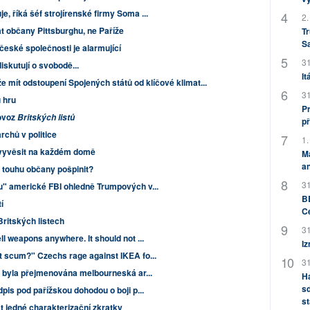
 říká šéf strojírenské firmy Soma ...
2.
t občany Pittsburghu, ne Paříže
Tr
S
 české společnosti je alarmující
31
iskutují o svobodě...
It
 mít odstoupení Spojených států od klíčové klimat...
31
 hru
Pr
rovoz
Britských listů
př
archů v politice
1.
 vyvěsit na každém domě
M
an
u touhu občany pošpinit?
31
" americké FBI ohledně Trumpových v...
BB
í
C
Britských listech
31
l weapons anywhere. It should not ...
Iz
t scum?" Czechs rage against IKEA fo...
31
y byla přejmenována melbourneská ar...
H
sd
pis pod pařížskou dohodou o boji p...
st
 jedné charakterizační zkratky