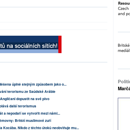
Polit
ěšena úplně stejným způsobem jako o...
Marč
ování terorismu ze Saúdské Arábie
 Angličani dopustit na své pivo
lává další terorismus
t a nepodaří se vytvořit mezi námi...
ěmovny: Britští muslimové zuří
la Kocába. Nikdo z těchto útoků neobviňuje mu...