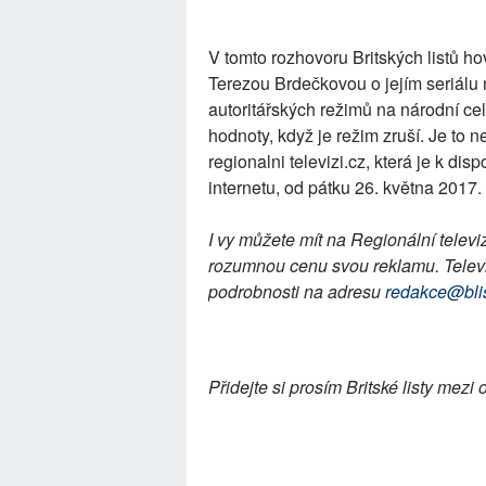
V tomto rozhovoru Britských listů ho
Terezou Brdečkovou o jejím seriálu
autoritářských režimů na národní cel
hodnoty, když je režim zruší. Je to 
regionalni televizi.cz, která je k di
internetu, od pátku 26. května 2017.
I vy můžete mít na Regionální televi
rozumnou cenu svou reklamu. Televi
podrobnosti na adresu
redakce@blis
Přidejte si prosím Britské listy me