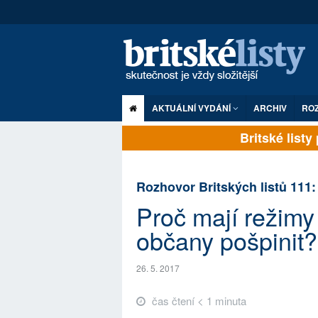
AKTUÁLNÍ VYDÁNÍ
ARCHIV
RO
Britské listy p
Rozhovor Britských listů 111:
Proč mají režimy
občany pošpinit?
26. 5. 2017
čas čtení < 1 minuta