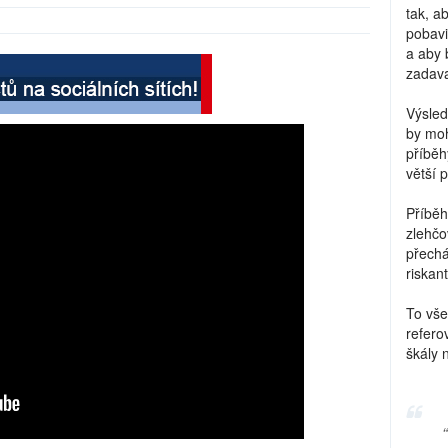
tak, a
pobavi
a aby 
zadava
Výsled
by moh
příběh
větší 
Příběh
zlehčo
přechá
riskant
To vše
refero
škály 