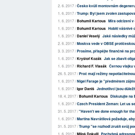
2. 6. 2017 /
Česko kvůli montovnám degeneruje,
1. 6. 2017 /
Trump: Byl jsem zvolen zastupova
1. 6. 2017 /
Bohumil Kartous
Míra odcizení v
1. 6. 2017 /
Bohumil Kartous
Hobiti vášnivě d
1. 6. 2017 /
Daniel Veselý
Jaké následky může
2. 6. 2017 /
Moskva vede v OBSE protičeskou
3. 3. 2017 /
Prosíme, přispějte finančně na p
1. 6. 2017 /
Kryštof Kozák
Jak se zbavit olig
1. 6. 2017 /
Richard F. Vlasák
Černou vlajku
26. 5. 2017 /
Proč mají režimy nepotlačitelno
1. 6. 2017 /
Nigel Farage je "předmětem zájmu
1. 6. 2017 /
Igor Daniš
Jednotlivci jsou důležit
18. 4. 2017 /
Bohumil Kartous
Diskutujte na 
1. 6. 2017 /
Czech President Zeman: Let us sel
31. 5. 2017 /
"Haven't we done enough for tha
1. 6. 2017 /
Martina Navrátilová požaduje, ab
31. 5. 2017 /
Trump "se rozhodl zrušit svůj pod
1. 6. 2017 /
Miloš Dokulil
Pochybná adresnost