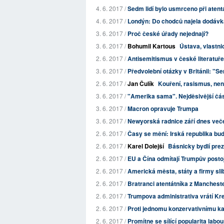
4. 6. 2017 /
Sedm lidí bylo usmrceno při atentát
4. 6. 2017 /
Londýn: Do chodců najela dodávk
3. 6. 2017 /
Proč české úřady nejednají?
3. 6. 2017 /
Bohumil Kartous
Ústava, vlastn
2. 6. 2017 /
Antisemitismus v české literatuře
3. 6. 2017 /
Předvolební otázky v Británii: "Se
2. 6. 2017 /
Jan Čulík
Kouření, rasismus, nen
3. 6. 2017 /
"Amerika sama". Nejděsivější čás
3. 6. 2017 /
Macron opravuje Trumpa
3. 6. 2017 /
Newyorská radnice září dnes večer
2. 6. 2017 /
Časy se mění: Irská republika bud
2. 6. 2017 /
Karel Dolejší
Básnicky bydlí prez
2. 6. 2017 /
EU a Čína odmítají Trumpův posto
2. 6. 2017 /
Americká města, státy a firmy slibu
2. 6. 2017 /
Bratranci atentátníka z Manchester
2. 6. 2017 /
Trumpova administrativa vrátí Kre
2. 6. 2017 /
Proti jednomu konzervativnímu kan
2. 6. 2017 /
Promítne se sílící popularita labou