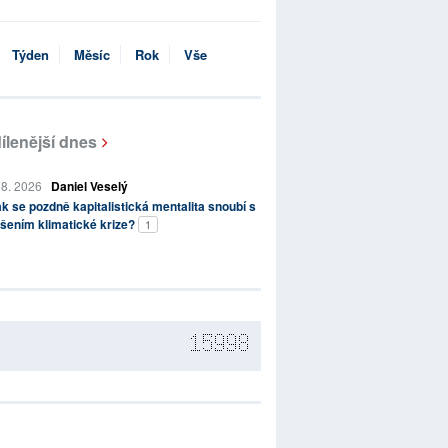
Týden
Měsíc
Rok
Vše
ílenější dnes
 8. 2026
Daniel Veselý
k se pozdně kapitalistická mentalita snoubí s
šením klimatické krize?
1
15998