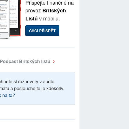
Přispějte finančně na
provoz
Britských
v mobilu.
Listů
CHCI PŘISPĚT
Podcast Britských listů
áhněte si rozhovory v audio
mátu a poslouchejte je kdekoliv.
k na to?