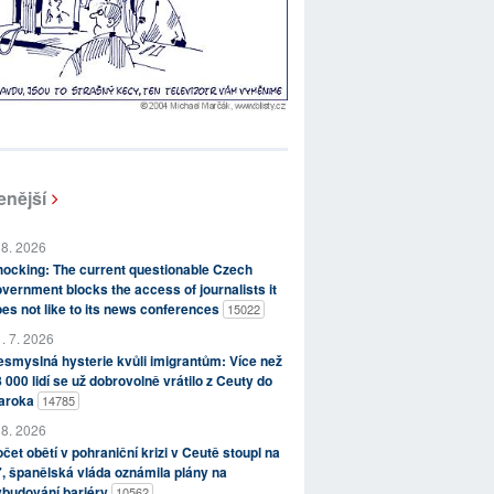
enější
 8. 2026
ocking: The current questionable Czech
vernment blocks the access of journalists it
es not like to its news conferences
15022
. 7. 2026
smyslná hysterie kvůli imigrantům: Více než
 000 lidí se už dobrovolně vrátilo z Ceuty do
aroka
14785
 8. 2026
čet obětí v pohraniční krizi v Ceutě stoupl na
, španělská vláda oznámila plány na
ybudování bariéry
10562