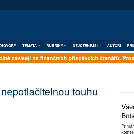
ZHOVORY
TÉMATA
RUBRIKY
NEJČTENĚJŠÍ
AUTOŘI
PŘÍ
lně závisejí na finančních příspěvcích čtenářů. Prosím
 nepotlačitelnou touhu
Všec
Brit
Primár
komerc