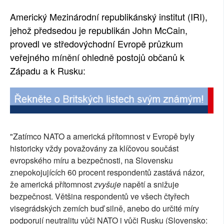
SOCIÁLNÍ SÍTĚ
Americký Mezinárodní republikánský institut (IRI),
jehož předsedou je republikán John McCain,
RUBRIKY
provedl ve středovýchodní Evropě průzkum
veřejného mínění ohledně postojů občanů k
PLNÁ VERZE STRÁNEK
Západu a k Rusku:
"Zatímco NATO a americká přítomnost v Evropě byly
historicky vždy považovány za klíčovou součást
evropského míru a bezpečnosti, na Slovensku
znepokojujících 60 procent respondentů zastává názor,
že americká přítomnost
zvyšuje
napětí a snižuje
bezpečnost. Většina respondentů ve všech čtyřech
visegrádských zemích buď silně, anebo do určité míry
podporují neutralitu vůči NATO i vůči Rusku (Slovensko: