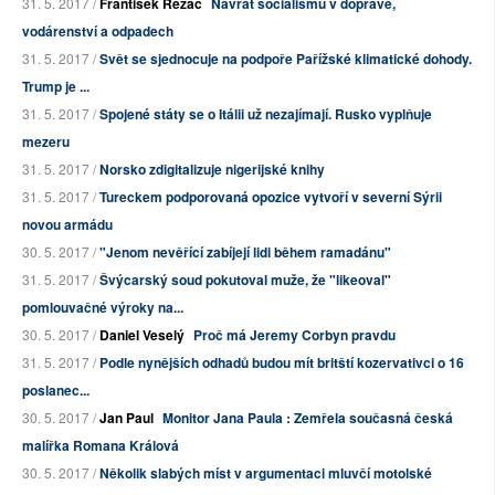
31. 5. 2017 /
František Řezáč
Návrat socialismu v dopravě,
vodárenství a odpadech
31. 5. 2017 /
Svět se sjednocuje na podpoře Pařížské klimatické dohody.
Trump je ...
31. 5. 2017 /
Spojené státy se o Itálii už nezajímají. Rusko vyplňuje
mezeru
31. 5. 2017 /
Norsko zdigitalizuje nigerijské knihy
31. 5. 2017 /
Tureckem podporovaná opozice vytvoří v severní Sýrii
novou armádu
30. 5. 2017 /
"Jenom nevěřící zabíjejí lidi během ramadánu"
31. 5. 2017 /
Švýcarský soud pokutoval muže, že "likeoval"
pomlouvačné výroky na...
30. 5. 2017 /
Daniel Veselý
Proč má Jeremy Corbyn pravdu
31. 5. 2017 /
Podle nynějších odhadů budou mít britští kozervativci o 16
poslanec...
30. 5. 2017 /
Jan Paul
Monitor Jana Paula : Zemřela současná česká
malířka Romana Králová
30. 5. 2017 /
Několik slabých míst v argumentaci mluvčí motolské