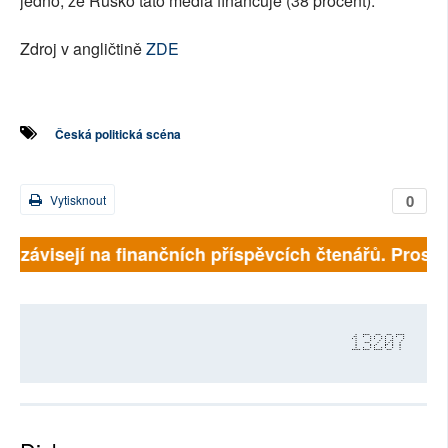
jedno, že Rusko tato média financuje (38 procent)."
Zdroj v angličtině
ZDE
Česká politická scéna
0
Vytisknout
ně závisejí na finančních příspěvcích čtenářů. Prosíme
13207