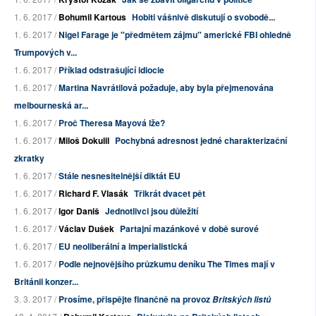
1. 6. 2017 /
Bohumil Kartous
Hobiti vášnivě diskutují o svobodě...
1. 6. 2017 /
Nigel Farage je "předmětem zájmu" americké FBI ohledně
Trumpových v...
1. 6. 2017 /
Příklad odstrašující idiocie
1. 6. 2017 /
Martina Navrátilová požaduje, aby byla přejmenována
melbourneská ar...
1. 6. 2017 /
Proč Theresa Mayová lže?
1. 6. 2017 /
Miloš Dokulil
Pochybná adresnost jedné charakterizační
zkratky
1. 6. 2017 /
Stále nesnesitelnější diktát EU
1. 6. 2017 /
Richard F. Vlasák
Třikrát dvacet pět
1. 6. 2017 /
Igor Daniš
Jednotlivci jsou důležití
1. 6. 2017 /
Václav Dušek
Partajní mazánkové v době surové
1. 6. 2017 /
EU neoliberální a imperialistická
1. 6. 2017 /
Podle nejnovějšího průzkumu deníku The Times mají v
Británii konzer...
3. 3. 2017 /
Prosíme, přispějte finančně na provoz
Britských listů