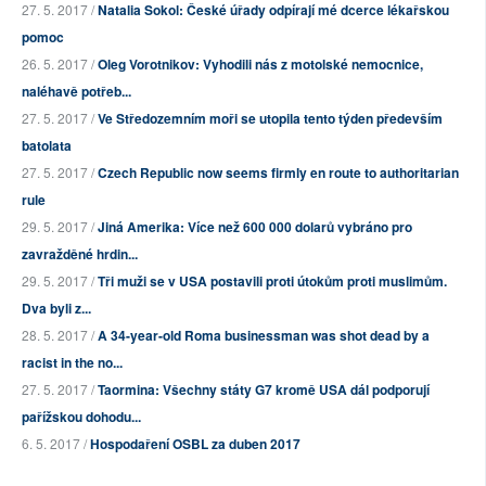
27. 5. 2017 /
Natalia Sokol: České úřady odpírají mé dcerce lékařskou
pomoc
26. 5. 2017 /
Oleg Vorotnikov: Vyhodili nás z motolské nemocnice,
naléhavě potřeb...
27. 5. 2017 /
Ve Středozemním moři se utopila tento týden především
batolata
27. 5. 2017 /
Czech Republic now seems firmly en route to authoritarian
rule
29. 5. 2017 /
Jiná Amerika: Více než 600 000 dolarů vybráno pro
zavražděné hrdin...
29. 5. 2017 /
Tři muži se v USA postavili proti útokům proti muslimům.
Dva byli z...
28. 5. 2017 /
A 34-year-old Roma businessman was shot dead by a
racist in the no...
27. 5. 2017 /
Taormina: Všechny státy G7 kromě USA dál podporují
pařížskou dohodu...
6. 5. 2017 /
Hospodaření OSBL za duben 2017