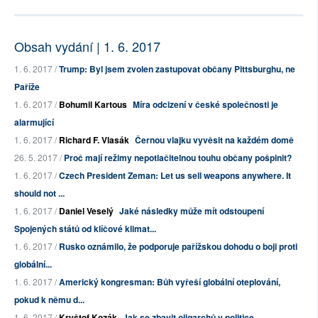
Obsah vydání | 1. 6. 2017
1. 6. 2017 /
Trump: Byl jsem zvolen zastupovat občany Pittsburghu, ne
Paříže
1. 6. 2017 /
Bohumil Kartous
Míra odcizení v české společnosti je
alarmující
1. 6. 2017 /
Richard F. Vlasák
Černou vlajku vyvěsit na každém domě
26. 5. 2017 /
Proč mají režimy nepotlačitelnou touhu občany pošpinit?
1. 6. 2017 /
Czech President Zeman: Let us sell weapons anywhere. It
should not ...
1. 6. 2017 /
Daniel Veselý
Jaké následky může mít odstoupení
Spojených států od klíčové klimat...
1. 6. 2017 /
Rusko oznámilo, že podporuje pařížskou dohodu o boji proti
globální...
1. 6. 2017 /
Americký kongresman: Bůh vyřeší globální oteplování,
pokud k němu d...
1. 6. 2017 /
Kryštof Kozák
Jak se zbavit oligarchů v politice