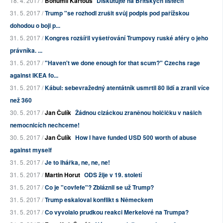
18. 4. 2017 /
Bohumil Kartous
Diskutujte na Britských listech
31. 5. 2017 /
Trump "se rozhodl zrušit svůj podpis pod pařížskou
dohodou o boji p...
31. 5. 2017 /
Kongres rozšířil vyšetřování Trumpovy ruské aféry o jeho
právníka. ...
31. 5. 2017 /
"Haven't we done enough for that scum?" Czechs rage
against IKEA fo...
31. 5. 2017 /
Kábul: sebevražedný atentátník usmrtil 80 lidí a zranil více
než 360
30. 5. 2017 /
Jan Čulík
Žádnou cizáckou zraněnou holčičku v našich
nemocnicích nechceme!
30. 5. 2017 /
Jan Čulík
How I have funded USD 500 worth of abuse
against myself
31. 5. 2017 /
Je to lhářka, ne, ne, ne!
31. 5. 2017 /
Martin Horut
ODS žije v 19. století
31. 5. 2017 /
Co je "covfefe"? Zbláznil se už Trump?
31. 5. 2017 /
Trump eskaloval konflikt s Německem
31. 5. 2017 /
Co vyvolalo prudkou reakci Merkelové na Trumpa?