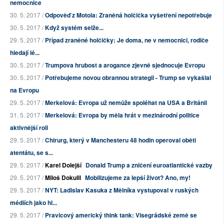
nemocnice
30. 5. 2017 /
Odpověď z Motola: Zraněná holčička vyšetření nepotřebuje
30. 5. 2017 /
Když systém selže...
29. 5. 2017 /
Případ zraněné holčičky: Je doma, ne v nemocnici, rodiče
hledají lé...
30. 5. 2017 /
Trumpova hrubost a arogance zjevně sjednocuje Evropu
30. 5. 2017 /
Potřebujeme novou obrannou strategii - Trump se vykašlal
na Evropu
29. 5. 2017 /
Merkelová: Evropa už nemůže spoléhat na USA a Británii
31. 5. 2017 /
Merkelová: Evropa by měla hrát v mezinárodní politice
aktivnější roli
29. 5. 2017 /
Chirurg, který v Manchesteru 48 hodin operoval oběti
atentátu, se s...
29. 5. 2017 /
Karel Dolejší
Donald Trump a zničení euroatlantické vazby
29. 5. 2017 /
Miloš Dokulil
Mobilizujeme za lepší život? Ano, my!
29. 5. 2017 /
NYT: Ladislav Kasuka z Mělníka vystupoval v ruských
médiích jako hl...
29. 5. 2017 /
Pravicový americký think tank: Visegrádské země se