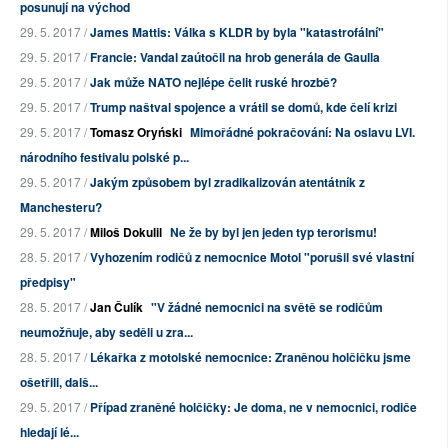
posunují na východ
29. 5. 2017 /
James Mattis: Válka s KLDR by byla "katastrofální"
29. 5. 2017 /
Francie: Vandal zaútočil na hrob generála de Gaulla
29. 5. 2017 /
Jak může NATO nejlépe čelit ruské hrozbě?
29. 5. 2017 /
Trump naštval spojence a vrátil se domů, kde čelí krizi
29. 5. 2017 /
Tomasz Oryński
Mimořádné pokračování: Na oslavu LVI.
národního festivalu polské p...
29. 5. 2017 /
Jakým způsobem byl zradikalizován atentátník z
Manchesteru?
29. 5. 2017 /
Miloš Dokulil
Ne že by byl jen jeden typ terorismu!
28. 5. 2017 /
Vyhozením rodičů z nemocnice Motol "porušil své vlastní
předpisy"
28. 5. 2017 /
Jan Čulík
"V žádné nemocnici na světě se rodičům
neumožňuje, aby seděli u zra...
28. 5. 2017 /
Lékařka z motolské nemocnice: Zraněnou holčičku jsme
ošetřili, dalš...
29. 5. 2017 /
Případ zraněné holčičky: Je doma, ne v nemocnici, rodiče
hledají lé...