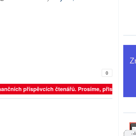
0
finančních příspěvcích čtenářů. Prosíme, přispějte. ➥