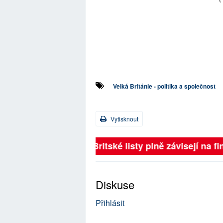
Velká Británie - politika a společnost
Vytisknout
Britské listy plně závisejí na 
Diskuse
Přihlásit