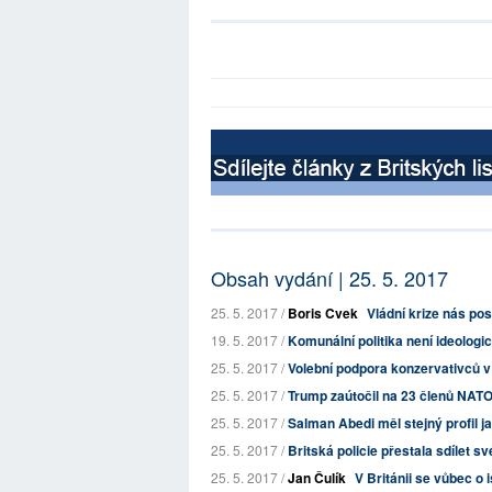
Obsah vydání | 25. 5. 2017
25. 5. 2017 /
Boris Cvek
Vládní krize nás po
19. 5. 2017 /
Komunální politika není ideologi
25. 5. 2017 /
Volební podpora konzervativců v B
25. 5. 2017 /
Trump zaútočil na 23 členů NATO,
25. 5. 2017 /
Salman Abedi měl stejný profil j
25. 5. 2017 /
Britská policie přestala sdílet 
25. 5. 2017 /
Jan Čulík
V Británii se vůbec o