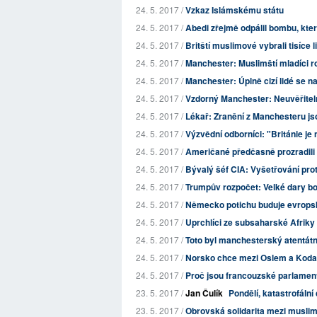
24. 5. 2017 /
Vzkaz Islámskému státu
24. 5. 2017 /
Abedi zřejmě odpálil bombu, kter
24. 5. 2017 /
Britští muslimové vybrali tisíce 
24. 5. 2017 /
Manchester: Muslimští mladíci ro
24. 5. 2017 /
Manchester: Úplně cizí lidé se na
24. 5. 2017 /
Vzdorný Manchester: Neuvěřiteln
24. 5. 2017 /
Lékař: Zranění z Manchesteru jsou
24. 5. 2017 /
Výzvědní odborníci: "Británie je 
24. 5. 2017 /
Američané předčasně prozradili
24. 5. 2017 /
Bývalý šéf CIA: Vyšetřování pro
24. 5. 2017 /
Trumpův rozpočet: Velké dary b
24. 5. 2017 /
Německo potichu buduje evrops
24. 5. 2017 /
Uprchlíci ze subsaharské Afriky
24. 5. 2017 /
Toto byl manchesterský atentátn
24. 5. 2017 /
Norsko chce mezi Oslem a Kodan
24. 5. 2017 /
Proč jsou francouzské parlament
23. 5. 2017 /
Jan Čulík
Pondělí, katastrofální
23. 5. 2017 /
Obrovská solidarita mezi muslim