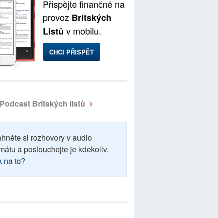
Přispějte finančně na
provoz
Britských
v mobilu.
Listů
CHCI PŘISPĚT
Podcast Britských listů
áhněte si rozhovory v audio
mátu a poslouchejte je kdekoliv.
k na to?