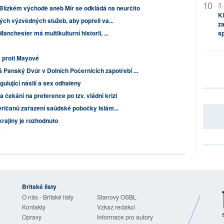
3.
Blízkém východě aneb Mír se odkládá na neurčito
Kl
ch výzvědných služeb, aby popřeli va...
za
chester má multikulturní historii, ...
s
s proti Mayové
 Panský Dvůr v Dolních Počernicích zapotřebí ...
ulující násilí a sex odhaleny
a čekání na preference po tzv. vládní krizi
ričanů zařazení saúdské pobočky Islám...
krajiny je rozhodnuto
7
Britské listy
O nás - Britské listy
Stanovy OSBL
Kontakty
Vzkaz redakci
Opravy
Informace pro autory