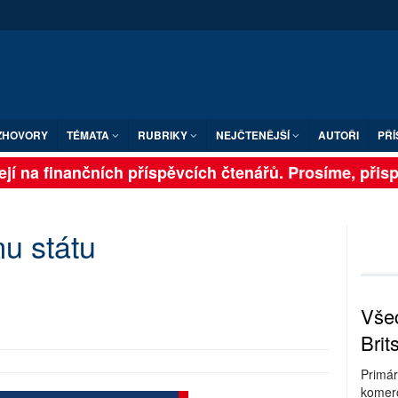
ZHOVORY
TÉMATA
RUBRIKY
NEJČTENĚJŠÍ
AUTOŘI
PŘÍ
jí na finančních příspěvcích čtenářů. Prosíme, přispěj
u státu
Všec
Brit
Primár
komerc