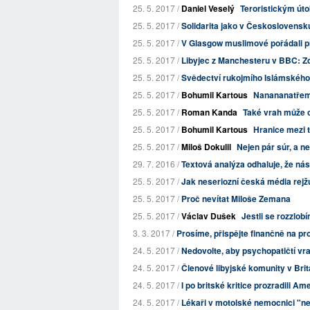
25. 5. 2017 /
Daniel Veselý
Teroristickým úto
25. 5. 2017 /
Solidarita jako v Československu
25. 5. 2017 /
V Glasgow muslimové pořádali pr
25. 5. 2017 /
Libyjec z Manchesteru v BBC: Zdr
25. 5. 2017 /
Svědectví rukojmího Islámského s
25. 5. 2017 /
Bohumil Kartous
Nanananatřeme
25. 5. 2017 /
Roman Kanda
Také vrah může c
25. 5. 2017 /
Bohumil Kartous
Hranice mezi t
25. 5. 2017 /
Miloš Dokulil
Nejen pár súr, a n
29. 7. 2016 /
Textová analýza odhaluje, že nási
25. 5. 2017 /
Jak neseriozní česká média rejžuj
25. 5. 2017 /
Proč nevítat Miloše Zemana
25. 5. 2017 /
Václav Dušek
Jestli se rozzlob
3. 3. 2017 /
Prosíme, přispějte finančně na p
24. 5. 2017 /
Nedovolte, aby psychopatičtí vraz
24. 5. 2017 /
Členové libyjské komunity v Britá
24. 5. 2017 /
I po britské kritice prozradili A
24. 5. 2017 /
Lékaři v motolské nemocnici "ne