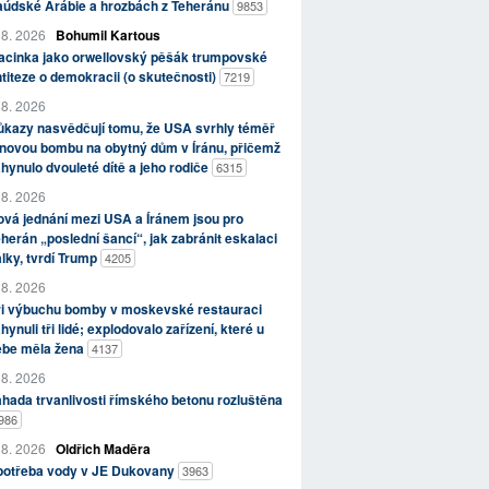
aúdské Arábie a hrozbách z Teheránu
9853
 8. 2026
Bohumil Kartous
acinka jako orwellovský pěšák trumpovské
titeze o demokracii (o skutečnosti)
7219
 8. 2026
kazy nasvědčují tomu, že USA svrhly téměř
novou bombu na obytný dům v Íránu, přičemž
hynulo dvouleté dítě a jeho rodiče
6315
 8. 2026
vá jednání mezi USA a Íránem jsou pro
herán „poslední šancí“, jak zabránit eskalaci
lky, tvrdí Trump
4205
 8. 2026
ři výbuchu bomby v moskevské restauraci
hynuli tři lidé; explodovalo zařízení, které u
ebe měla žena
4137
 8. 2026
hada trvanlivosti římského betonu rozluštěna
986
 8. 2026
Oldřich Maděra
potřeba vody v JE Dukovany
3963