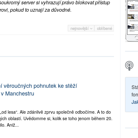
soukromý server si vyhrazují právo blokovat přístup
rovi, pokud to uznají za důvodné.
nejnovější
oblíbené
ní věroučných pohnutek ke stěží
St
u v Manchestru
for
Ja
od lesa“. Ale zdánlivě zprvu společně odbočíme. A to do
ných oblastí. Uvědomme si, kolik se toho jenom během 20.
o. Aniž...