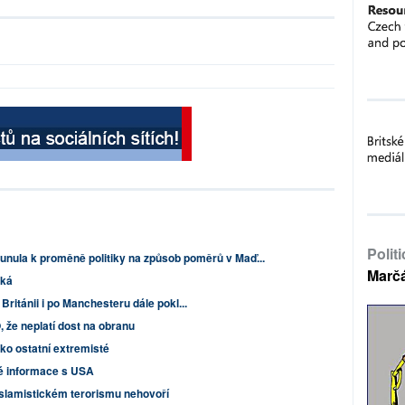
Polit
sunula k proměně politiky na způsob poměrů v Maď...
Marč
cká
ritánii i po Manchesteru dále pokl...
 že neplatí dost na obranu
ako ostatní extremisté
své informace s USA
 islamistickém terorismu nehovoří