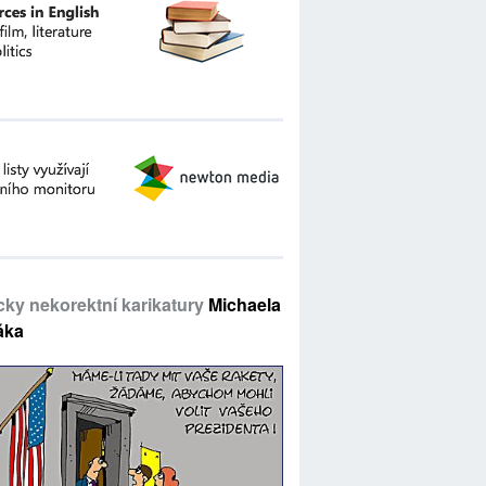
icky nekorektní karikatury
Michaela
áka