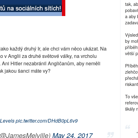
tak, a
pobavi
a aby 
zadava
Výsled
by moh
příběh
ako každý druhý Ir, ale chci vám něco ukázat. Na
větší 
ko v Anglii za druhé světové války, na vrcholu
 Ani Hitler nezabránil Angličanům, aby neměli
Příběh
tak jakou šanci máte vy?
zlehčo
přechá
riskant
To vše
refero
škály 
tLevels
pic.twitter.com/DHdB0pL6v9
(@JamesMelville)
May 24, 2017