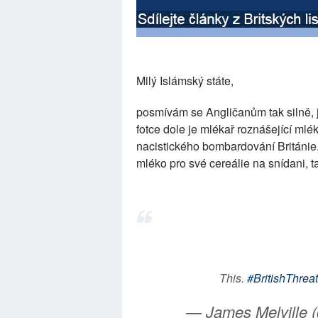
Milý Islámský státe,
posmívám se Angličanům tak silně, j
fotce dole je mlékař roznášející mlé
nacistického bombardování Británie.
mléko pro své cereálie na snídani, 
This.
#BritishThrea
— James Melville 