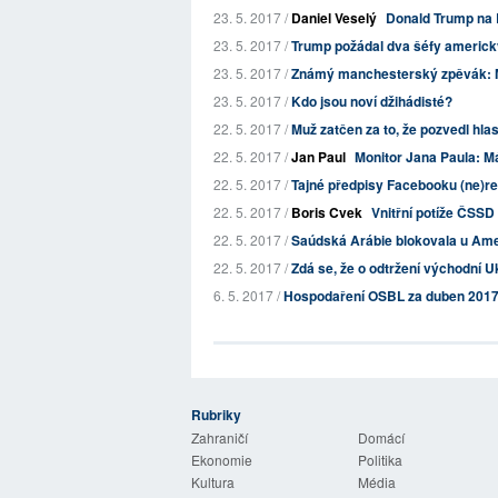
23. 5. 2017 /
Daniel Veselý
Donald Trump na 
23. 5. 2017 /
Trump požádal dva šéfy americký
23. 5. 2017 /
Známý manchesterský zpěvák: Man
23. 5. 2017 /
Kdo jsou noví džihádisté?
22. 5. 2017 /
Muž zatčen za to, že pozvedl hla
22. 5. 2017 /
Jan Paul
Monitor Jana Paula: Má
22. 5. 2017 /
Tajné předpisy Facebooku (ne)reg
22. 5. 2017 /
Boris Cvek
Vnitřní potíže ČSSD 
22. 5. 2017 /
Saúdská Arábie blokovala u Ame
22. 5. 2017 /
Zdá se, že o odtržení východní U
6. 5. 2017 /
Hospodaření OSBL za duben 201
Rubriky
 Listy
Zahraničí
Domácí
Ekonomie
Politika
Kultura
Média