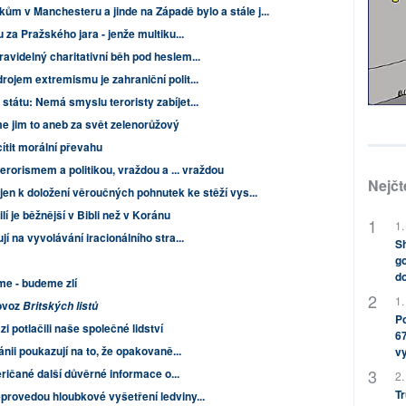
kům v Manchesteru a jinde na Západě bylo a stále j...
 za Pražského jara - jenže multiku...
avidelný charitativní běh pod heslem...
ojem extremismu je zahraniční polit...
tátu: Nemá smyslu teroristy zabíjet...
 jim to aneb za svět zelenorůžový
ítit morální převahu
erorismem a politikou, vraždou a ... vraždou
Nejčt
ejen k doložení věroučných pohnutek ke stěží vys...
lí je běžnější v Bibli než v Koránu
1.
í na vyvolávání iracionálního stra...
Sh
go
do
íme - budeme zlí
1.
rovoz
Britských listů
Po
i potlačili naše společné lidství
67
nii poukazují na to, že opakovaně...
v
meričané další důvěrné informace o...
2.
Tr
provedou hloubkové vyšetření ledviny...