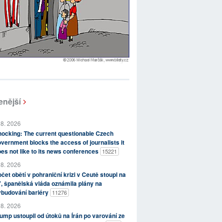
enější
 8. 2026
ocking: The current questionable Czech
vernment blocks the access of journalists it
es not like to its news conferences
15221
 8. 2026
čet obětí v pohraniční krizi v Ceutě stoupl na
, španělská vláda oznámila plány na
ybudování bariéry
11276
 8. 2026
ump ustoupil od útoků na Írán po varování ze