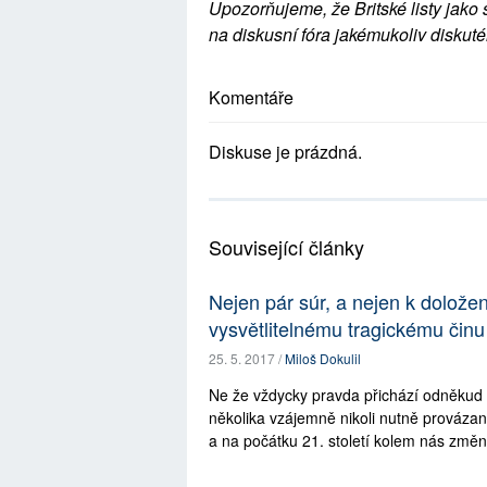
Upozorňujeme, že Britské listy jako 
na diskusní fóra jakémukoliv diskuté
Komentáře
Diskuse je prázdná.
Související články
Nejen pár súr, a nejen k dolože
vysvětlitelnému tragickému čin
25. 5. 2017 /
Miloš Dokulil
Ne že vždycky pravda přichází odněkud „
několika vzájemně nikoli nutně prováza
a na počátku 21. století kolem nás změnil