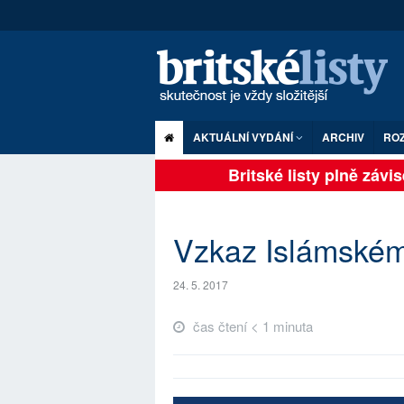
AKTUÁLNÍ VYDÁNÍ
ARCHIV
RO
Britské listy plně závise
Vzkaz Islámském
24. 5. 2017
čas čtení < 1 minuta