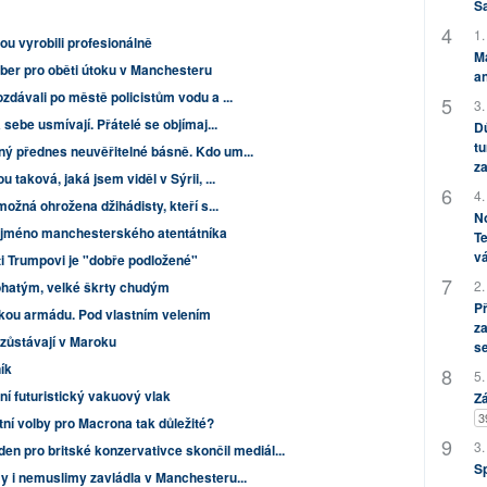
S
1.
ou vyrobili profesionálně
M
liber pro oběti útoku v Manchesteru
an
zdávali po městě policistům vodu a ...
3.
 sebe usmívají. Přátelé se objímaj...
Dů
tu
ý přednes neuvěřitelné básně. Kdo um...
za
 taková, jaká jsem viděl v Sýrii, ...
4.
možná ohrožena džihádisty, kteří s...
No
 jméno manchesterského atentátníka
Te
vá
ti Trumpovi je "dobře podložené"
2.
ohatým, velké škrty chudým
P
kou armádu. Pod vlastním velením
za
 zůstávají v Maroku
s
ík
5.
í futuristický vakuový vlak
Zá
3
ní volby pro Macrona tak důležité?
3.
 den pro britské konzervativce skončil mediál...
S
y i nemuslimy zavládla v Manchesteru...