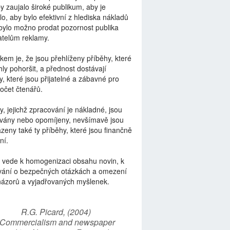
by zaujalo široké publikum, aby je
lo, aby bylo efektivní z hlediska nákladů
bylo možno prodat pozornost publika
telům reklamy.
kem je, že jsou přehlíženy příběhy, které
ly pohoršit, a přednost dostávají
y, které jsou přijatelné a zábavné pro
počet čtenářů.
y, jejichž zpracování je nákladné, jsou
vány nebo opomíjeny, nevšímavě jsou
zeny také ty příběhy, které jsou finančně
ní.
 vede k homogenizaci obsahu novin, k
vání o bezpečných otázkách a omezení
názorů a vyjadřovaných myšlenek.
R.G. Picard, (2004)
“Commercialism and newspaper