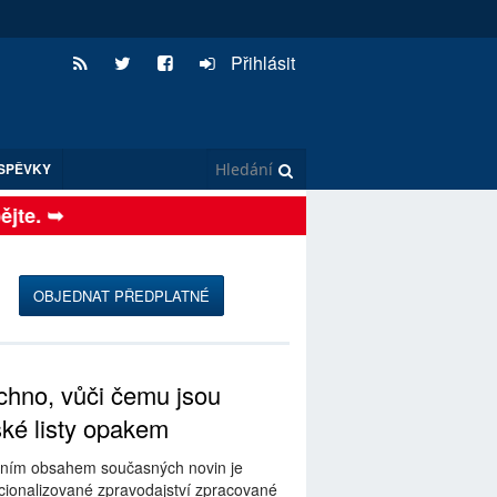
Přihlásit
SPĚVKY
te. ➥
OBJEDNAT PŘEDPLATNÉ
hno, vůči čemu jsou
ské listy opakem
ním obsahem současných novin je
ionalizované zpravodajství zpracované