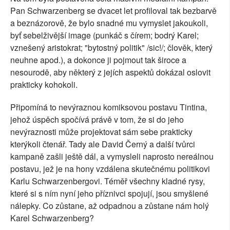
Pan Schwarzenberg se dvacet let profiloval tak bezbarvě
a beznázorově, že bylo snadné mu vymyslet jakoukoli,
byť sebelživější image (punkáč s čírem; bodrý Karel;
vznešený aristokrat; "bytostný politik" /sic!/; člověk, který
neuhne apod.), a dokonce ji pojmout tak široce a
nesourodě, aby některý z jejích aspektů dokázal oslovit
prakticky kohokoli.
Připomíná to nevýraznou komiksovou postavu Tintina,
jehož úspěch spočívá právě v tom, že si do jeho
nevýraznosti může projektovat sám sebe prakticky
kterýkoli čtenář. Tady ale David Černý a další tvůrci
kampaně zašli ještě dál, a vymysleli naprosto nereálnou
postavu, jež je na hony vzdálena skutečnému politikovi
Karlu Schwarzenbergovi. Téměř všechny kladné rysy,
které si s ním nyní jeho příznivci spojují, jsou smyšlené
nálepky. Co zůstane, až odpadnou a zůstane nám holý
Karel Schwarzenberg?