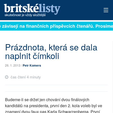
ě závisejí na finančních příspěvcích čtenářů. Prosíme,
PŘIHLÁSIT
AKTUÁLNÍ VYDÁNÍ
Prázdnota, která se dala
ARCHIV
naplnit čímkoli
ROZHOVORY
26. 1. 2013 /
Petr Komers
TÉMATA
čas čtení 4 minuty
NEJČTENĚJŠÍ ZA 7 DNÍ
AUTOŘI
Budeme-li se držet jen chování dvou finálových
kandidátů na presidenta, první den 2. kola voleb byl ve
PŘÍSPĚVKY NA PROVOZ
znamení dvou faux pas Karla Schwarzenberga. První