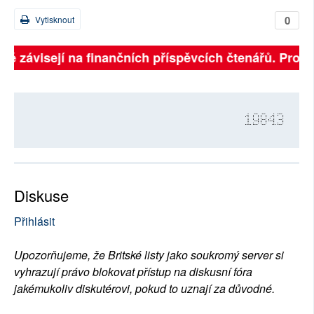
0
Vytisknout
lně závisejí na finančních příspěvcích čtenářů. Prosím
19843
Diskuse
Přihlásit
Upozorňujeme, že Britské listy jako soukromý server si
vyhrazují právo blokovat přístup na diskusní fóra
jakémukoliv diskutérovi, pokud to uznají za důvodné.