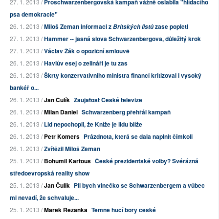
27. 1. 2013 /
Proschwarzenbergovská kampaň vážně oslabila "hlídacího
psa demokracie"
26. 1. 2013 /
Miloš Zeman informaci z
zase popletl
Britských listů
27. 1. 2013 /
Hammer -- jasná slova Schwarzenbergova, důležitý krok
27. 1. 2013 /
Václav Žák o opoziční smlouvě
26. 1. 2013 /
Havlův esej o zelináři je tu zas
26. 1. 2013 /
Škrty konzervativního ministra financí kritizoval i vysoký
bankéř o...
26. 1. 2013 /
Jan Čulík
Zaujatost České televize
26. 1. 2013 /
Milan Daniel
Schwarzenberg přehřál kampaň
26. 1. 2013 /
Lid nepochopil, že Kníže je lidu blíže
26. 1. 2013 /
Petr Komers
Prázdnota, která se dala naplnit čímkoli
26. 1. 2013 /
Zvítězil Miloš Zeman
25. 1. 2013 /
Bohumil Kartous
České prezidentské volby? Svérázná
středoevropská reality show
25. 1. 2013 /
Jan Čulík
Pil bych vínečko se Schwarzenbergem a vůbec
mi nevadí, že schvaluje...
25. 1. 2013 /
Marek Řezanka
Temně hučí bory české