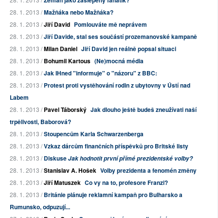
Zeman jako zaslepený fanatik?
28. 1. 2013 /
Mažňáka nebo Mažňáka?
28. 1. 2013 /
Jiří David
Pomlouváte mě neprávem
28. 1. 2013 /
Jiří Davide, stal ses součástí prozemanovské kampaně
28. 1. 2013 /
Milan Daniel
Jiří David jen reálně popsal situaci
28. 1. 2013 /
Bohumil Kartous
(Ne)mocná média
28. 1. 2013 /
Jak IHned "informuje" o "názoru" z BBC:
28. 1. 2013 /
Protest proti vystěhování rodin z ubytovny v Ústí nad
Labem
28. 1. 2013 /
Pavel Táborský
Jak dlouho ještě budeš zneužívati naší
trpělivosti, Baborová?
28. 1. 2013 /
Stoupencům Karla Schwarzenberga
28. 1. 2013 /
Vzkaz dárcům finančních příspěvků pro Britské listy
28. 1. 2013 /
Diskuse
Jak hodnotit první přímé prezidentské volby?
28. 1. 2013 /
Stanislav A. Hošek
Volby prezidenta a fenomén změny
28. 1. 2013 /
Jiří Matuszek
Co vy na to, profesore Franzi?
28. 1. 2013 /
Británie plánuje reklamní kampaň pro Bulharsko a
Rumunsko, odpuzují...