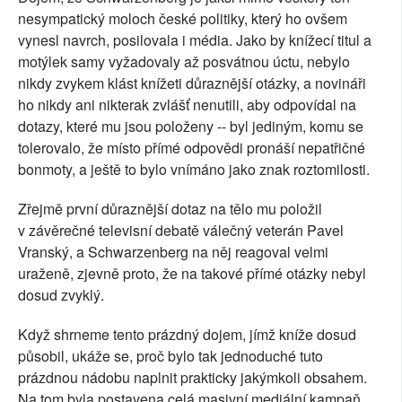
nesympatický moloch české politiky, který ho ovšem
vynesl navrch, posilovala i média. Jako by knížecí titul a
motýlek samy vyžadovaly až posvátnou úctu, nebylo
nikdy zvykem klást knížeti důraznější otázky, a novináři
ho nikdy ani nikterak zvlášť nenutili, aby odpovídal na
dotazy, které mu jsou položeny -- byl jediným, komu se
tolerovalo, že místo přímé odpovědi pronáší nepatřičné
bonmoty, a ještě to bylo vnímáno jako znak roztomilosti.
Zřejmě první důraznější dotaz na tělo mu položil
v závěrečné televisní debatě válečný veterán Pavel
Vranský, a Schwarzenberg na něj reagoval velmi
uraženě, zjevně proto, že na takové přímé otázky nebyl
dosud zvyklý.
Když shrneme tento prázdný dojem, jímž kníže dosud
působil, ukáže se, proč bylo tak jednoduché tuto
prázdnou nádobu naplnit prakticky jakýmkoli obsahem.
Na tom byla postavena celá masivní mediální kampaň.