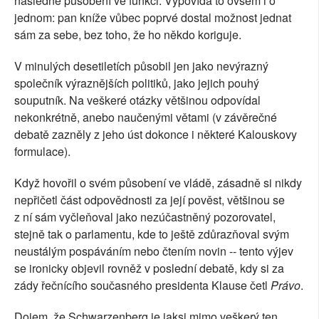
následné působení ve funkci. Vypovídá to ovšem i o
jednom: pan kníže vůbec poprvé dostal možnost jednat
sám za sebe, bez toho, že ho někdo koriguje.
V minulých desetiletích působil jen jako nevýrazný
společník výraznějších politiků, jako jejich pouhý
souputník. Na veškeré otázky většinou odpovídal
nekonkrétně, anebo naučenými větami (v závěrečné
debatě zazněly z jeho úst dokonce i některé Kalouskovy
formulace).
Když hovořil o svém působení ve vládě, zásadně si nikdy
nepřičetl část odpovědnosti za její pověst, většinou se
z ní sám vyčleňoval jako nezúčastněný pozorovatel,
stejně tak o parlamentu, kde to ještě zdůrazňoval svým
neustálým pospáváním nebo čtením novin -- tento výjev
se ironicky objevil rovněž v poslední debatě, kdy si za
zády řečnícího současného presidenta Klause četl
Právo
.
Dojem, že Schwarzenberg je jaksi mimo veškerý ten