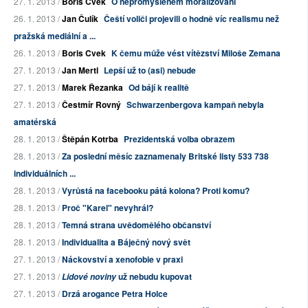
27. 1. 2013 /
Boris Cvek
O nepromyšleném moralizování
26. 1. 2013 /
Jan Čulík
Čeští voliči projevili o hodně víc realismu než
pražská mediální a ...
26. 1. 2013 /
Boris Cvek
K čemu může vést vítězství Miloše Zemana
27. 1. 2013 /
Jan Mertl
Lepší už to (asi) nebude
27. 1. 2013 /
Marek Řezanka
Od bájí k realitě
27. 1. 2013 /
Čestmír Rovný
Schwarzenbergova kampaň nebyla
amatérská
28. 1. 2013 /
Štěpán Kotrba
Prezidentská volba obrazem
28. 1. 2013 /
Za poslední měsíc zaznamenaly Britské listy 533 738
individuálních ...
28. 1. 2013 /
Vyrůstá na facebooku pátá kolona? Proti komu?
28. 1. 2013 /
Proč "Karel" nevyhrál?
28. 1. 2013 /
Temná strana uvědomělého občanství
28. 1. 2013 /
Individualita a Báječný nový svět
27. 1. 2013 /
Náckovství a xenofobie v praxi
27. 1. 2013 /
už nebudu kupovat
Lidové noviny
27. 1. 2013 /
Drzá arogance Petra Holce