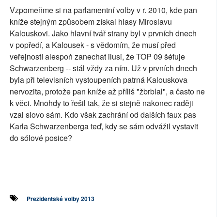
Vzpomeňme si na parlamentní volby v r. 2010, kde pan
kníže stejným způsobem získal hlasy Miroslavu
Kalouskovi. Jako hlavní tvář strany byl v prvních dnech
v popředí, a Kalousek - s vědomím, že musí před
veřejností alespoň zanechat ilusi, že TOP 09 šéfuje
Schwarzenberg -- stál vždy za ním. Už v prvních dnech
byla při televisních vystoupeních patrná Kalouskova
nervozita, protože pan kníže až příliš "žbrblal", a často ne
k věci. Mnohdy to řešil tak, že si stejně nakonec raději
vzal slovo sám. Kdo však zachrání od dalších faux pas
Karla Schwarzenberga teď, kdy se sám odvážil vystavit
do sólové posice?
Prezidentské volby 2013