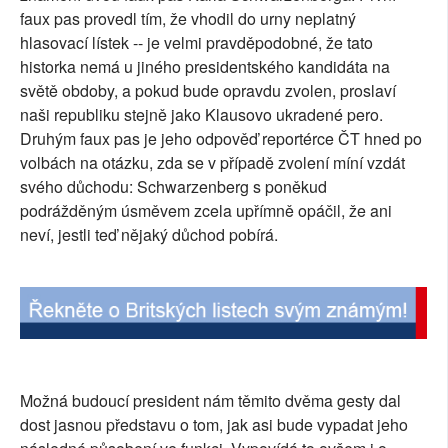
faux pas provedl tím, že vhodil do urny neplatný
SOCIÁLNÍ SÍTĚ
hlasovací lístek -- je velmi pravděpodobné, že tato
historka nemá u jiného presidentského kandidáta na
RUBRIKY
světě obdoby, a pokud bude opravdu zvolen, proslaví
naši republiku stejně jako Klausovo ukradené pero.
PLNÁ VERZE STRÁNEK
Druhým faux pas je jeho odpověď reportérce ČT hned po
volbách na otázku, zda se v případě zvolení míní vzdát
svého důchodu: Schwarzenberg s poněkud
podrážděným úsměvem zcela upřímně opáčil, že ani
neví, jestli teď nějaký důchod pobírá.
Možná budoucí president nám těmito dvěma gesty dal
dost jasnou představu o tom, jak asi bude vypadat jeho