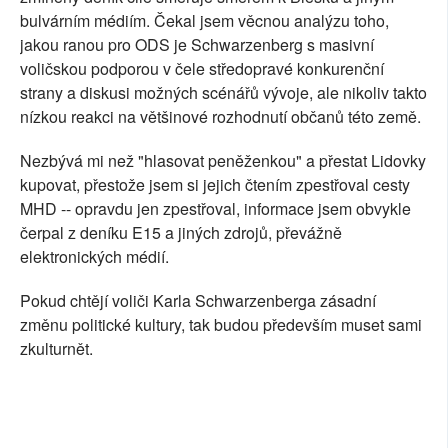
bulvárním médiím. Čekal jsem věcnou analýzu toho,
jakou ranou pro ODS je Schwarzenberg s masivní
voličskou podporou v čele středopravé konkurenční
strany a diskusi možných scénářů vývoje, ale nikoliv takto
nízkou reakci na většinové rozhodnutí občanů této země.
Nezbývá mi než "hlasovat peněženkou" a přestat Lidovky
kupovat, přestože jsem si jejich čtením zpestřoval cesty
MHD -- opravdu jen zpestřoval, informace jsem obvykle
čerpal z deníku E15 a jiných zdrojů, převážně
elektronických médií.
Pokud chtějí voliči Karla Schwarzenberga zásadní
změnu politické kultury, tak budou především muset sami
zkulturnět.