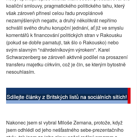
koaliční smlouvy, pragmatického politického tahu, který
SOCIÁLNÍ SÍTĚ
však zároveň přinesl celou řadu prvoplánově
nezamýšlených negativ, a druhý několikrát nepřímo
RUBRIKY
schválil svého druhu korupční jednání, ať již ve smyslu
komentářů k financování politických stran v Rakousku
PLNÁ VERZE STRÁNEK
(pokud se dobře pamatuji, tak šlo o Rakousko) nebo
svým slavným "náhrdelníkovým výrokem". Karel
Schwarzenberg se zároveň aktivně podílel na prosazení
transferu majetku církvím, což je čin, se kterým bytostně
nesouhlasím.
Nakonec jsem si vybral Miloše Zemana, protože, když
jsem odhlédl od jeho nešťastného sebe-prezentačního