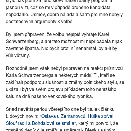
stylu, tak jsem za jeho slovy našel reálný program a
jasnou vizi, což se mi v případě druhého kandidáta
nepodařilo. Úsměv, dobrá nálada a šarm pro mne nebyly
dostatečnými argumenty k volbě.
Byl jsem připraven, že volbu nejspíš vyhraje Karel
Schwarzenberg, a ani tato možnost mi nepřipadala nijak
závratně špatná. Nic bych proti ní nenamítal, byla-li by
vůlí většiny.
Rozhodně jsem však nebyl připraven na reakci příznivců
Karla Schwarzenberga a některých médií. Ti, kteří se
zaklínali podporou slušnosti a změny politického stylu, se
ukázali být ve svém projevu příkladem toho nenižšího
kalu na dně našeho venkovského rybníka.
Snad nevětší perlou včerejšího dne byl titulek článku
Lidových novin:
"Oslava u Zemanovců: Hůlka zpíval,
Šlouf radil a Bohdalová se smála"
, který mi potvrdil, že
zmíněný deník čile směřuje směrem k Blesku a jiným