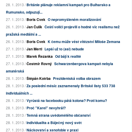
28. 1. 2013 /
Británie plánuje reklamní kampaň pro Bulharsko a
Rumunsko, odpuzují...
27. 1. 2013 /
Boris Cvek
O nepromyšleném moralizování
26. 1. 2013 /
Jan Čulík
Čeští voliči projevili o hodně víc realismu než
pražská mediální a ...
26. 1. 2013 /
Boris Cvek
K čemu může vést vítězství Miloše Zemana
27. 1. 2013 /
Jan Mertl
Lepší už to (asi) nebude
27. 1. 2013 /
Marek Řezanka
Od bájí k realitě
27. 1. 2013 /
Čestmír Rovný
Schwarzenbergova kampaň nebyla
amatérská
28. 1. 2013 /
Štěpán Kotrba
Prezidentská volba obrazem
28. 1. 2013 /
Za poslední měsíc zaznamenaly Britské listy 533 738
individuálních ...
28. 1. 2013 /
Vyrůstá na facebooku pátá kolona? Proti komu?
28. 1. 2013 /
Proč "Karel" nevyhrál?
28. 1. 2013 /
Temná strana uvědomělého občanství
28. 1. 2013 /
Individualita a Báječný nový svět
27. 1. 2013 /
Náckovství a xenofobie v praxi