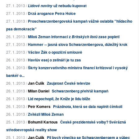
27. 1. 2013 /
už nebudu kupovat
Lidové noviny
27. 1. 2013 /
Drzá arogance Petra Holce
27. 1. 2013 /
Proschwarzenbergovská kampaň vážně oslabila "hlídacího
psa demokracie"
26. 1. 2013 /
Miloš Zeman informaci z
zase popletl
Britských listů
27. 1. 2013 /
Hammer -- jasná slova Schwarzenbergova, důležitý krok
27. 1. 2013 /
Václav Žák o opoziční smlouvě
26. 1. 2013 /
Havlův esej o zelináři je tu zas
26. 1. 2013 /
Škrty konzervativního ministra financí kritizoval i vysoký
bankéř o...
26. 1. 2013 /
Jan Čulík
Zaujatost České televize
26. 1. 2013 /
Milan Daniel
Schwarzenberg přehřál kampaň
26. 1. 2013 /
Lid nepochopil, že Kníže je lidu blíže
26. 1. 2013 /
Petr Komers
Prázdnota, která se dala naplnit čímkoli
26. 1. 2013 /
Zvítězil Miloš Zeman
25. 1. 2013 /
Bohumil Kartous
České prezidentské volby? Svérázná
středoevropská reality show
25. 1. 2013 /
Jan Čulík
Pil bych vínečko se Schwarzenbergem a vůbec