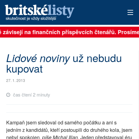
ě závisejí na finančních příspěvcích čtenářů. Prosíme,
PŘIHLÁSIT
AKTUÁLNÍ VYDÁNÍ
už nebudu
Lidové noviny
ARCHIV
kupovat
ROZHOVORY
27. 1. 2013
TÉMATA
čas čtení 2 minuty
NEJČTENĚJŠÍ ZA 7 DNÍ
AUTOŘI
Kampaň jsem sledoval od samého počátku a ani s
jedním z kandidátů, kteří postoupili do druhého kola, jsem
PŘÍSPĚVKY NA PROVOZ
nebyl spokojen,
píše Michal Illan
. Jeden představoval éru