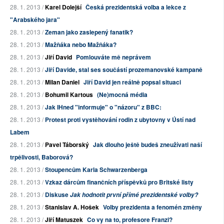
28. 1. 2013 /
Karel Dolejší
Česká prezidentská volba a lekce z
"Arabského jara"
28. 1. 2013 /
Zeman jako zaslepený fanatik?
28. 1. 2013 /
Mažňáka nebo Mažňáka?
28. 1. 2013 /
Jiří David
Pomlouváte mě neprávem
28. 1. 2013 /
Jiří Davide, stal ses součástí prozemanovské kampaně
28. 1. 2013 /
Milan Daniel
Jiří David jen reálně popsal situaci
28. 1. 2013 /
Bohumil Kartous
(Ne)mocná média
28. 1. 2013 /
Jak IHned "informuje" o "názoru" z BBC:
28. 1. 2013 /
Protest proti vystěhování rodin z ubytovny v Ústí nad
Labem
28. 1. 2013 /
Pavel Táborský
Jak dlouho ještě budeš zneužívati naší
trpělivosti, Baborová?
28. 1. 2013 /
Stoupencům Karla Schwarzenberga
28. 1. 2013 /
Vzkaz dárcům finančních příspěvků pro Britské listy
28. 1. 2013 /
Diskuse
Jak hodnotit první přímé prezidentské volby?
28. 1. 2013 /
Stanislav A. Hošek
Volby prezidenta a fenomén změny
28. 1. 2013 /
Jiří Matuszek
Co vy na to, profesore Franzi?