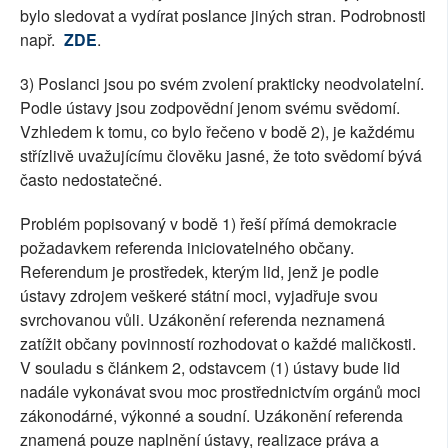
bylo sledovat a vydírat poslance jiných stran. Podrobnosti
např.
ZDE
.
3) Poslanci jsou po svém zvolení prakticky neodvolatelní.
Podle ústavy jsou zodpovědní jenom svému svědomí.
Vzhledem k tomu, co bylo řečeno v bodě 2), je každému
střízlivě uvažujícímu člověku jasné, že toto svědomí bývá
často nedostatečné.
Problém popisovaný v bodě 1) řeší přímá demokracie
požadavkem referenda iniciovatelného občany.
Referendum je prostředek, kterým lid, jenž je podle
ústavy zdrojem veškeré státní moci, vyjadřuje svou
svrchovanou vůli. Uzákonění referenda neznamená
zatížit občany povinností rozhodovat o každé maličkosti.
V souladu s článkem 2, odstavcem (1) ústavy bude lid
nadále vykonávat svou moc prostřednictvím orgánů moci
zákonodárné, výkonné a soudní. Uzákonění referenda
znamená pouze naplnění ústavy, realizace práva a