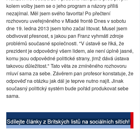
kolem volby jsem se o jeho program a názory příliš
SOCIÁLNÍ SÍTĚ
nezajímal. Měl jsem svého favorita! Po přečtení
rozhovoru uveřejněného v Mladé frontě Dnes v sobotu
RUBRIKY
dne 19. ledna 2013 jsem toho začal litovat. Musel jsem
obdivovat přesnost, s jakou pan Franz vyhmátl zdroje
PLNÁ VERZE STRÁNEK
problémů současné společnosti. "V ústavě se říká, že
prezident je odpovědný všem lidem, ale není úplně jasné,
komu jsou odpovědné politické strany, jimž dává ústava
takovou důležitost." Tato věta ze zmíněného rozhovoru
mluví sama za sebe. Závěrem pan profesor konstatuje, že
odpověď na otázku jak dál je teprve nutno najít. Jinak
současný politický systém bude pořád produkovat sebe
sama.