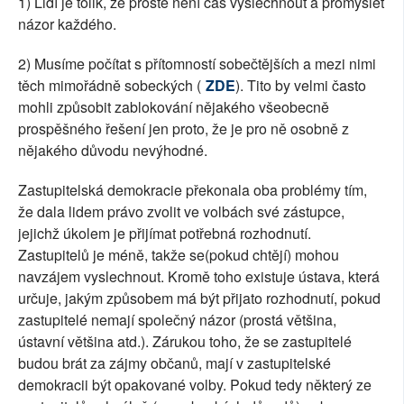
1) Lidí je tolik, že prostě není čas vyslechnout a promyslet
názor každého.
2) Musíme počítat s přítomností sobečtějších a mezi nimi
těch mimořádně sobeckých (
ZDE
). Tito by velmi často
mohli způsobit zablokování nějakého všeobecně
prospěšného řešení jen proto, že je pro ně osobně z
nějakého důvodu nevýhodné.
Zastupitelská demokracie překonala oba problémy tím,
že dala lidem právo zvolit ve volbách své zástupce,
jejichž úkolem je přijímat potřebná rozhodnutí.
Zastupitelů je méně, takže se(pokud chtějí) mohou
navzájem vyslechnout. Kromě toho existuje ústava, která
určuje, jakým způsobem má být přijato rozhodnutí, pokud
zastupitelé nemají společný názor (prostá většina,
ústavní většina atd.). Zárukou toho, že se zastupitelé
budou brát za zájmy občanů, mají v zastupitelské
demokracii být opakované volby. Pokud tedy některý ze