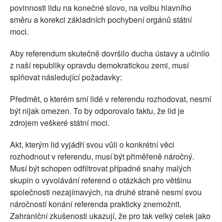
povinnosti lidu na konečné slovo, na volbu hlavního
směru a korekci základních pochybení orgánů státní
moci.
Aby referendum skutečně dovršilo ducha ústavy a učinilo
z naší republiky opravdu demokratickou zemi, musí
splňovat následující požadavky:
Předmět, o kterém smí lidé v referendu rozhodovat, nesmí
být nijak omezen. To by odporovalo faktu, že lid je
zdrojem veškeré státní moci.
Akt, kterým lid vyjádří svou vůli o konkrétní věci
rozhodnout v referendu, musí být přiměřeně náročný.
Musí být schopen odfiltrovat případné snahy malých
skupin o vyvolávání referend o otázkách pro většinu
společnosti nezajímavých, na druhé straně nesmí svou
náročností konání referenda prakticky znemožnit.
Zahraniční zkušenosti ukazují, že pro tak velký celek jako