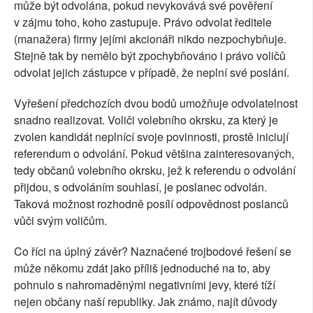
může být odvolána, pokud nevykovává své pověření
v zájmu toho, koho zastupuje. Právo odvolat ředitele
(manažera) firmy jejími akcionáři nikdo nezpochybňuje.
Stejně tak by nemělo být zpochybňováno i právo voličů
odvolat jejich zástupce v případě, že neplní své poslání.
Vyřešení předchozích dvou bodů umožňuje odvolatelnost
snadno realizovat. Voliči volebního okrsku, za který je
zvolen kandidát neplnící svoje povinnosti, prostě iniciují
referendum o odvolání. Pokud většina zainteresovaných,
tedy občanů volebního okrsku, jež k referendu o odvolání
přijdou, s odvoláním souhlasí, je poslanec odvolán.
Taková možnost rozhodně posílí odpovědnost poslanců
vůči svým voličům.
Co říci na úplný závěr? Naznačené trojbodové řešení se
může někomu zdát jako příliš jednoduché na to, aby
pohnulo s nahromaděnými negativními jevy, které tíží
nejen občany naší republiky. Jak známo, najít důvody