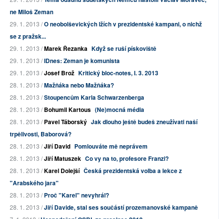
ne Miloš Zeman
29. 1. 2013 /
O neobolševických lžích v prezidentské kampani, o nichž
se z pražsk...
29. 1. 2013 /
Marek Řezanka
Když se ruší pískoviště
29. 1. 2013 /
IDnes: Zeman je komunista
29. 1. 2013 /
Josef Brož
Kritický bloc-notes, I. 3. 2013
28. 1. 2013 /
Mažňáka nebo Mažňáka?
28. 1. 2013 /
Stoupencům Karla Schwarzenberga
28. 1. 2013 /
Bohumil Kartous
(Ne)mocná média
28. 1. 2013 /
Pavel Táborský
Jak dlouho ještě budeš zneužívati naší
trpělivosti, Baborová?
28. 1. 2013 /
Jiří David
Pomlouváte mě neprávem
28. 1. 2013 /
Jiří Matuszek
Co vy na to, profesore Franzi?
28. 1. 2013 /
Karel Dolejší
Česká prezidentská volba a lekce z
"Arabského jara"
28. 1. 2013 /
Proč "Karel" nevyhrál?
28. 1. 2013 /
Jiří Davide, stal ses součástí prozemanovské kampaně