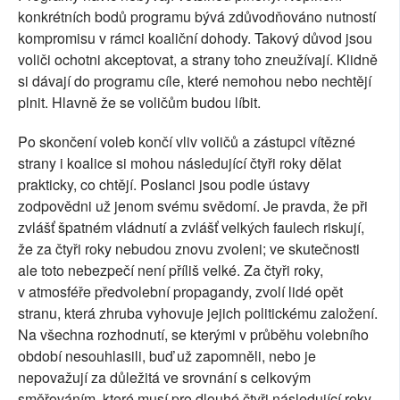
konkrétních bodů programu bývá zdůvodňováno nutností
kompromisu v rámci koaliční dohody. Takový důvod jsou
voliči ochotni akceptovat, a strany toho zneužívají. Klidně
si dávají do programu cíle, které nemohou nebo nechtějí
plnit. Hlavně že se voličům budou líbit.
Po skončení voleb končí vliv voličů a zástupci vítězné
strany i koalice si mohou následující čtyři roky dělat
prakticky, co chtějí. Poslanci jsou podle ústavy
zodpovědni už jenom svému svědomí. Je pravda, že při
zvlášť špatném vládnutí a zvlášť velkých faulech riskují,
že za čtyři roky nebudou znovu zvoleni; ve skutečnosti
ale toto nebezpečí není příliš velké. Za čtyři roky,
v atmosféře předvolební propagandy, zvolí lidé opět
stranu, která zhruba vyhovuje jejich politickému založení.
Na všechna rozhodnutí, se kterými v průběhu volebního
období nesouhlasili, buď už zapomněli, nebo je
nepovažují za důležitá ve srovnání s celkovým
směřováním, které musí pro dlouhé čtyři následující roky