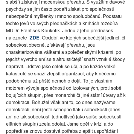
slabší) získávají mocenskou převahu. S využitím davové
psychózy se jim často podaří získat pro společnosti
nebezpečné myšlenky i mnoho spoluobčanů. Podstatu
těchto jevů ve svých přednáškách a knihách rozebírá
MUDr. František Koukolík. Jednu z jeho přednášek
naleznete
ZDE
. Období, ve kterých sobečtější jedinci, či
sobeckost obecně, získávají převahu, jsou
charakterizována válkami a společenskými krizemi, po
jejichž vyvrcholení se ti altruističtější snaží vzniklé škody
napravit. Lidstvo jako celek se učí, a po každé velké
katastrofě se snaží zlepšit organizaci, aby k něčemu
podobnému už příště nemohlo dojít. To je vlastním
motorem vývoje společnosti od izolovaných, proti sobě
bojujících skupin, přes monarchii či jiné státní útvary až k
demokracii. Bohužel však ani to, co dnes nazýváme
demokracií, není ještě schopno tlaku sobeckosti (dnes
ani ne tak sobeckosti jednotlivců jako spíše sobeckosti
elitních skupin) zcela odolat. Jsme opět v krizi a do
popředí se znovu dostává potřeba zlepšit uspořádání