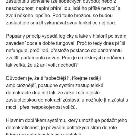
zastupitelů schválně (ze sobeckých důvodů) nebo z
neschopnosti neplní přání lidu, lidé ho příště nezvolí a
zvolí někoho lepšího. Pod touto hrozbou se budou
zastupitelé snažit vykonávat svou funkci co nejlépe.
Popsaný princip vypadá logicky a také v historii po svém
zavedení docela dobře fungoval. Proč to tedy dnes příliš
nefunguje, proč lidé, přestože poslance do parlamentu
zvolili, parlamentu nevěří. Proč je u některých nedůvěra
tak velká, že už ani volit nechodí?
Důvodem je, že ti "sobečtější", říkejme raději
ambicióznější, postupně systém zastupitelské
demokracie doplnili tak, že ačkoli stále ještě
zastupitelskou demokracií zůstává, umožňuje jim zůstat u
moci i přes nespokojenost voličů.
Hlavním doplňkem systému, který umožňuje potlačit jeho
demokratičnost, je povýšení politických stran do role
lidem nekontrolovatelných subjektů.