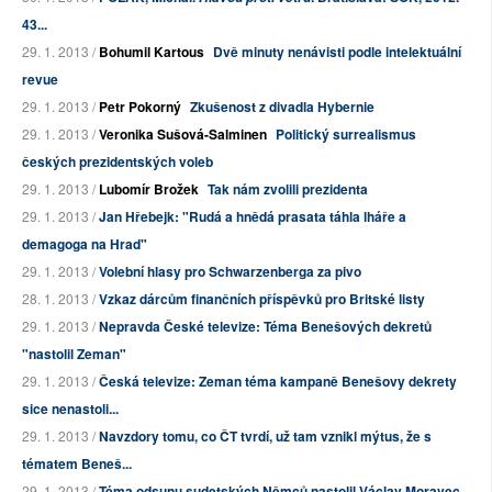
43...
29. 1. 2013 /
Bohumil Kartous
Dvě minuty nenávisti podle intelektuální
revue
29. 1. 2013 /
Petr Pokorný
Zkušenost z divadla Hybernie
29. 1. 2013 /
Veronika Sušová-Salminen
Politický surrealismus
českých prezidentských voleb
29. 1. 2013 /
Lubomír Brožek
Tak nám zvolili prezidenta
29. 1. 2013 /
Jan Hřebejk: "Rudá a hnědá prasata táhla lháře a
demagoga na Hrad"
29. 1. 2013 /
Volební hlasy pro Schwarzenberga za pivo
28. 1. 2013 /
Vzkaz dárcům finančních příspěvků pro Britské listy
29. 1. 2013 /
Nepravda České televize: Téma Benešových dekretů
"nastolil Zeman"
29. 1. 2013 /
Česká televize: Zeman téma kampaně Benešovy dekrety
sice nenastoli...
29. 1. 2013 /
Navzdory tomu, co ČT tvrdí, už tam vznikl mýtus, že s
tématem Beneš...
29. 1. 2013 /
Téma odsunu sudetských Němců nastolil Václav Moravec,