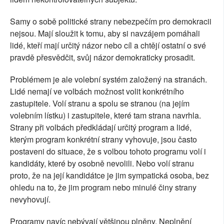
Samy o sobě politické strany nebezpečím pro demokracii
nejsou. Mají sloužit k tomu, aby si navzájem pomáhali
lidé, kteří mají určitý názor nebo cíl a chtějí ostatní o své
pravdě přesvědčit, svůj názor demokraticky prosadit.
Problémem je ale volební systém založený na stranách.
Lidé nemají ve volbách možnost volit konkrétního
zastupitele. Volí stranu a spolu se stranou (na jejím
volebním lístku) i zastupitele, které tam strana navrhla.
Strany při volbách předkládají určitý program a lidé,
kterým program konkrétní strany vyhovuje, jsou často
postaveni do situace, že s volbou tohoto programu volí i
kandidáty, které by osobně nevolili. Nebo volí stranu
proto, že na její kandidátce je jim sympatická osoba, bez
ohledu na to, že jim program nebo minulé činy strany
nevyhovují.
Programy navíc nebývají většinou plněny. Neplnění