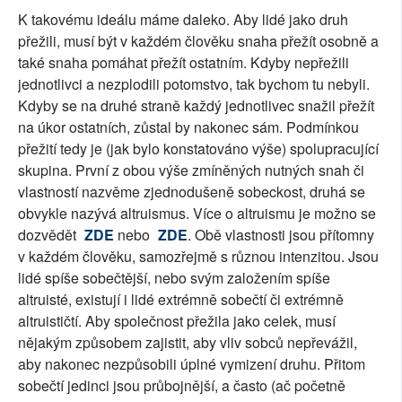
K takovému ideálu máme daleko. Aby lidé jako druh
přežili, musí být v každém člověku snaha přežít osobně a
také snaha pomáhat přežít ostatním. Kdyby nepřežili
jednotlivci a nezplodili potomstvo, tak bychom tu nebyli.
Kdyby se na druhé straně každý jednotlivec snažil přežít
na úkor ostatních, zůstal by nakonec sám. Podmínkou
přežití tedy je (jak bylo konstatováno výše) spolupracující
skupina. První z obou výše zmíněných nutných snah či
vlastností nazvěme zjednodušeně sobeckost, druhá se
obvykle nazývá altruismus. Více o altruismu je možno se
dozvědět
ZDE
nebo
ZDE
. Obě vlastnosti jsou přítomny
v každém člověku, samozřejmě s různou intenzitou. Jsou
lidé spíše sobečtější, nebo svým založením spíše
altruisté, existují i lidé extrémně sobečtí či extrémně
altruističtí. Aby společnost přežila jako celek, musí
nějakým způsobem zajistit, aby vliv sobců nepřevážil,
aby nakonec nezpůsobili úplné vymizení druhu. Přitom
sobečtí jedinci jsou průbojnější, a často (ač početně