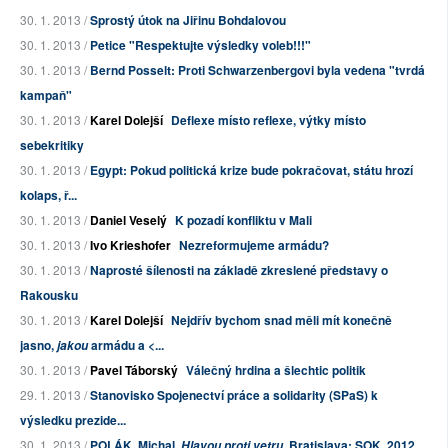
30. 1. 2013 /
Sprostý útok na Jiřinu Bohdalovou
30. 1. 2013 /
Petice "Respektujte výsledky voleb!!!"
30. 1. 2013 /
Bernd Posselt: Proti Schwarzenbergovi byla vedena "tvrdá
kampaň"
30. 1. 2013 /
Karel Dolejší
Deflexe místo reflexe, výtky místo
sebekritiky
30. 1. 2013 /
Egypt: Pokud politická krize bude pokračovat, státu hrozí
kolaps, ř...
30. 1. 2013 /
Daniel Veselý
K pozadí konfliktu v Mali
30. 1. 2013 /
Ivo Krieshofer
Nezreformujeme armádu?
30. 1. 2013 /
Naprosté šílenosti na základě zkreslené představy o
Rakousku
30. 1. 2013 /
Karel Dolejší
Nejdřív bychom snad měli mít konečně
jasno,
armádu a <...
jakou
30. 1. 2013 /
Pavel Táborský
Válečný hrdina a šlechtic politik
29. 1. 2013 /
Stanovisko Spojenectví práce a solidarity (SPaS) k
výsledku prezide...
30. 1. 2013 /
POLÁK, Michal.
. Bratislava: SOK, 2012.
Hlavou proti vetru