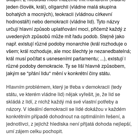
jeden člověk, král), oligarchii (vládne malá skupina
bohatých a mocných), teokracii (vládnou církevní
hodnostáři) nebo demokracii (vládne lid). Tyto názvy
určují hlavní způsob uplatňování moci, přičemž každý z
uvedených způsobů může mít řadu podob. Stejně jako
např. existují různé podoby monarchie (král rozhoduje o
všem; král rozhoduje, ale moc šlechty je nezanedbatelná;
král musí počítat s usneseními parlamentu; ...), existují i
různé podoby demokracie. Ty se liší hlavně způsobem,
jakým se "přání lidu" mění v konkrétní činy státu.
Hlavním problémem, který je třeba v demokracii (tedy
státu, ve kterém vládne lid) nějak vyřešit, je, že lid se
skládá z lidí, z nichž každý má své vlastní potřeby a
názory. V ideální demokracii se lidé dokážou v každém
konkrétním případě dohodnout na optimálním řešení, a
jednotlivci, z jejichž hlediska není přijatá dohoda nejlepší,
umí zájem celku pochopit.