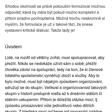
Shodou okolností se právě pokouším formulovat možnou
odpověď, která by měla být pokud možno kompletní a
přitom snadno pochopitelná. Možná trochu neskromně si
myslím, že formulace je už v takové fázi, že snese
vystavení kritické diskusi. Takže tady je!
Úvodem
Lidé, na rozdíl od většiny zvířat, musí spolupracovat, aby
přežili. Nikdo se nedokáže uživit sám o sobě; přežití
člověka závisí na spolupráci, tedy na tom, že si členové
lidského společenství vyměňují zboží a služby. Aby to
bylo možné, musí být nějakým způsobem organizováni,
sdružují se do skupin. Velikost a organizovanost takových
skupin v historii postupně rostla až k dnešním státům či
státním uskupením. Přitom je důležitá otázka moci, tj.
způsobu prosazování vůle jednotlivců nebo dílčích
skupin. Z hlediska moci můžeme mít monarchii (vládne