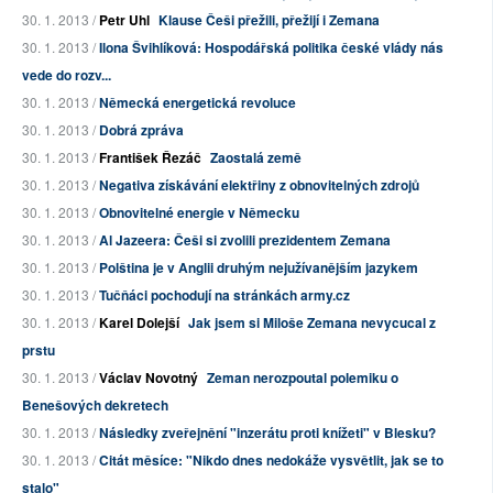
30. 1. 2013 /
Petr Uhl
Klause Češi přežili, přežijí i Zemana
30. 1. 2013 /
Ilona Švihlíková: Hospodářská politika české vlády nás
vede do rozv...
30. 1. 2013 /
Německá energetická revoluce
30. 1. 2013 /
Dobrá zpráva
30. 1. 2013 /
František Řezáč
Zaostalá země
30. 1. 2013 /
Negativa získávání elektřiny z obnovitelných zdrojů
30. 1. 2013 /
Obnovitelné energie v Německu
30. 1. 2013 /
Al Jazeera: Češi si zvolili prezidentem Zemana
30. 1. 2013 /
Polština je v Anglii druhým nejužívanějším jazykem
30. 1. 2013 /
Tučňáci pochodují na stránkách army.cz
30. 1. 2013 /
Karel Dolejší
Jak jsem si Miloše Zemana nevycucal z
prstu
30. 1. 2013 /
Václav Novotný
Zeman nerozpoutal polemiku o
Benešových dekretech
30. 1. 2013 /
Následky zveřejnění "inzerátu proti knížeti" v Blesku?
30. 1. 2013 /
Citát měsíce: "Nikdo dnes nedokáže vysvětlit, jak se to
stalo"