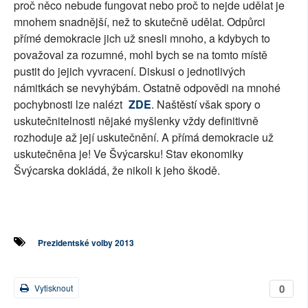
proč něco nebude fungovat nebo proč to nejde udělat je
mnohem snadnější, než to skutečně udělat. Odpůrci
přímé demokracie jich už snesli mnoho, a kdybych to
považoval za rozumné, mohl bych se na tomto místě
pustit do jejich vyvracení. Diskusi o jednotlivých
námitkách se nevyhýbám. Ostatně odpovědi na mnohé
pochybnosti lze nalézt
ZDE
. Naštěstí však spory o
uskutečnitelnosti nějaké myšlenky vždy definitivně
rozhoduje až její uskutečnění. A přímá demokracie už
uskutečněna je! Ve Švýcarsku! Stav ekonomiky
Švýcarska dokládá, že nikoli k jeho škodě.
Prezidentské volby 2013
0
Vytisknout