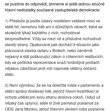
se pustíme do odpovědi, shrneme si ještě jednou stručně
hlavní nedostatky současné zastupitelské demokracie:
1) Přestože je podle ústavy nositelem veškeré moci ve
státě lid, nemohou lidé ani o důležitých věcech, které se
skutečně týkají každého z nich, rozhodovat
bezprostředně. Vždy se mezi ně a příslušné rozhodnutí
stavějí strany. Opakovaně pak dochází k situacím jako
plánovaná stavba radaru v Brdech, nebo záměrně
nejasný a stát poškozující zákon o církevních restitucích,
kdy se politická reprezentace snaží tvrdošíjně protlačit
nějakou záležitost proti vůli naprosté většiny občanů
státu.
2) Není výjimkou, že se na důležitá místa v parlamentu a
státní správy dostávají lidé, jejichž hlavní kvalifikací je
ochota udělat pro svou stranu doslova cokoli. I když už
nějaký čas uplynul, stále si živě pamatuji poslance za
ODS Jana Moravu, jehož hlavním úkolem coby poslance