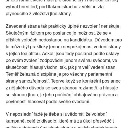
vybrat hned teď, pod tlakem strachu z většího zla
plynoucího z vítězství jiné strany.
Zavedená strana tak prakticky úplné nezvolení neriskuje.
Skutečným rizikem pro poslance je možnost, že se v
příštích volbách nedostanou na kandidátku. Důvodem pro
to může být prakticky jenom nespokojenost vedení strany
s jejich loajalitou. Ačkoli jsou tedy poslanci podle ústavy
po svém zvolení zodpovědni jenom svému svědomí, ve
skutečnosti hlasují všichni tak, jak jim velí vedení stran.
Téměř železná disciplína je pro všechny parlamentní
strany samozřejmostí. Teprve když se konkrétní poslanec
z nějakého důvodu se svou stranou rozkmotří, a hlasuje
se stranou jinou, je jeho počínání obhajováno právem a
povinností hlasovat podle svého svědomí.
V neposlední řadě je třeba si uvědomit, že volební
kampaně, celé to divadlo, které má za úkol přesvědčit
voliče o dobrých úmyslech strany a ryzích charakterech