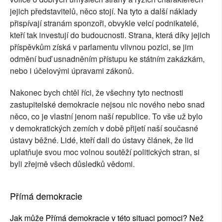
jejich představitelů, něco stojí. Na tyto a další náklady
přispívají stranám sponzoři, obvykle velcí podnikatelé,
kteří tak investují do budoucnosti. Strana, která díky jejich
příspěvkům získá v parlamentu vlivnou pozici, se jim
odmění buď usnadněním přístupu ke státním zakázkám,
nebo i účelovými úpravami zákonů.
Nakonec bych chtěl říci, že všechny tyto nectnosti
zastupitelské demokracie nejsou nic nového nebo snad
něco, co je vlastní jenom naší republice. To vše už bylo
v demokratických zemích v době přijetí naší současné
ústavy běžné. Lidé, kteří dali do ústavy článek, že lid
uplatňuje svou moc volnou soutěží politických stran, si
byli zřejmě všech důsledků vědomi.
Přímá demokracie
Jak může Přímá demokracie v této situaci pomoci? Než