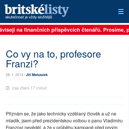
visejí na finančních příspěvcích čtenářů. Prosíme, při
PŘIHLÁSIT
AKTUÁLNÍ VYDÁNÍ
Co vy na to, profesore
ARCHIV
Franzi?
ROZHOVORY
28. 1. 2013 /
Jiří Matuszek
TÉMATA
čas čtení 17 minut
NEJČTENĚJŠÍ ZA 7 DNÍ
AUTOŘI
Přiznám se, že jako technicky vzdělaný člověk a už ne
mladík, jsem před prezidentskou volbou o panu Vladimíru
PŘÍSPĚVKY NA PROVOZ
Franzovi nevěděl, a že v průběhu kampaně před prvým