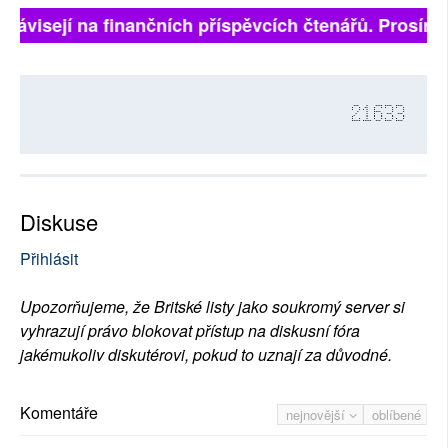
závisejí na finančních příspěvcích čtenářů. Prosíme, p
21633
Diskuse
Přihlásit
Upozorňujeme, že Britské listy jako soukromý server si
vyhrazují právo blokovat přístup na diskusní fóra
jakémukoliv diskutérovi, pokud to uznají za důvodné.
Komentáře
nejnovější
oblíbené