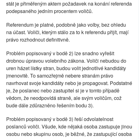
stát je přiměřeným aktem požadavek na konání referenda
podepsaného jedním procentem voličů.
Referendum je platné, podobně jako volby, bez ohledu
na účast. Voliči, kterým stálo za to k referendu přijít, mají
právo rozhodnout definitivně.
Problém popisovaný v bodě 2) lze snadno vyřešit
drobnou úpravou volebního zákona. Voliči nebudou do
uren házet lístky stran, budou volit jednotlivé kandidáty
jmenovitě. To samozřejmě nebere stranám právo
navrhovat svoje kandidáty nebo je propagovat. Podstatné
je, že poslanec nebo zastupitel si je v tomto případě
vědom, že neodpovídá straně, ale svým voličům, což
bude dále zdůrazněno řešením bodu 3).
Problém popisovaný v bodě 3) řeší odvolatelnost
poslanců voliči. Všude, kde nějaká osoba zastupuje jinou
osobu nebo skupinu osob, je běžné, že zastupující osoba