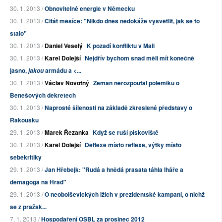
30. 1. 2013 /
Obnovitelné energie v Německu
30. 1. 2013 /
Citát měsíce: "Nikdo dnes nedokáže vysvětlit, jak se to
stalo"
30. 1. 2013 /
Daniel Veselý
K pozadí konfliktu v Mali
30. 1. 2013 /
Karel Dolejší
Nejdřív bychom snad měli mít konečně
jasno,
armádu a <...
jakou
30. 1. 2013 /
Václav Novotný
Zeman nerozpoutal polemiku o
Benešových dekretech
30. 1. 2013 /
Naprosté šílenosti na základě zkreslené představy o
Rakousku
29. 1. 2013 /
Marek Řezanka
Když se ruší pískoviště
30. 1. 2013 /
Karel Dolejší
Deflexe místo reflexe, výtky místo
sebekritiky
29. 1. 2013 /
Jan Hřebejk: "Rudá a hnědá prasata táhla lháře a
demagoga na Hrad"
29. 1. 2013 /
O neobolševických lžích v prezidentské kampani, o nichž
se z pražsk...
7. 1. 2013 /
Hospodaření OSBL za prosinec 2012