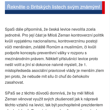
SpaS dále připomíná, že česká levice nevolila zcela
jednotně. Pro její část je Miloš Zeman kontroverzní politik
kvůli vypjatému nacionalismu, kontroverznímu postoji
vůči menšinám, zvláště Romům a muslimům, či kvůli
podpoře konceptu preventivní války v rozporu s
mezinárodním právem. Někteří příslušníci levice proto
nešli volit a jiní si dokonce naivně mysleli, že 1.
místopředseda asociální pravicové vlády je menším zlem
jen proto, že nebude mít sílu či chuť do čehokoliv
zasahovat.
SPaS se z těchto důvodů domnívá, že by měl Miloš
Zeman věnovat využít svých zkušeností jak k nápravě
těchto vztahů na levici, tak být pochopitelně prezidentem