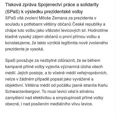
Tisková zpráva Spojenectví práce a solidarity
SOCIÁLNÍ SÍTĚ
(SPaS) k výsledku prezidentské volby
SPaS vítá zvolení Miloše Zemana za prezidenta v
RUBRIKY
souladu s potřebami většiny občanů České republiky a
chápe tuto volbu jako vítězství levicových sil. Hodnotíme
PLNÁ VERZE STRÁNEK
kladně vysoký zájem občanů o první přímou volbu a
konstatujeme, že takto vzniklá legitimita nově zvoleného
prezidenta je vysoká.
SpaS považuje za nezbytné zdůraznit, že se během
kampaně přímé volby vyjevila významná úloha všech
médií. Jejich postoje, a to včetně médií veřejnoprávních,
nelze v žádném případě popsat jako vyvážené a
objektivní. Většina médií od počátku jasně stranila Karlu
Schwarzenbergovi. To musí levici vést k silnému
zamyšlení nad efektivitou a smysluplností přímé volby
obecně, i nad posílením mediálního vlivu levice.