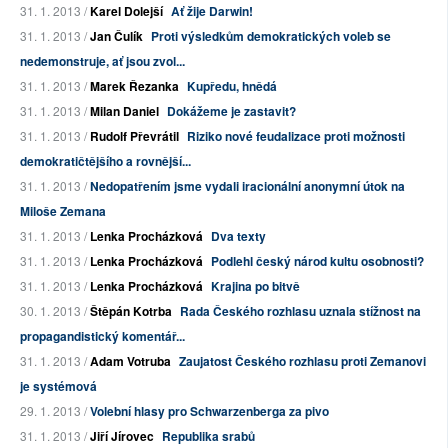
31. 1. 2013 /
Karel Dolejší
Ať žije Darwin!
31. 1. 2013 /
Jan Čulík
Proti výsledkům demokratických voleb se
nedemonstruje, ať jsou zvol...
31. 1. 2013 /
Marek Řezanka
Kupředu, hnědá
31. 1. 2013 /
Milan Daniel
Dokážeme je zastavit?
31. 1. 2013 /
Rudolf Převrátil
Riziko nové feudalizace proti možnosti
demokratičtějšího a rovnější...
31. 1. 2013 /
Nedopatřením jsme vydali iracionální anonymní útok na
Miloše Zemana
31. 1. 2013 /
Lenka Procházková
Dva texty
31. 1. 2013 /
Lenka Procházková
Podlehl český národ kultu osobnosti?
31. 1. 2013 /
Lenka Procházková
Krajina po bitvě
30. 1. 2013 /
Štěpán Kotrba
Rada Českého rozhlasu uznala stížnost na
propagandistický komentář...
31. 1. 2013 /
Adam Votruba
Zaujatost Českého rozhlasu proti Zemanovi
je systémová
29. 1. 2013 /
Volební hlasy pro Schwarzenberga za pivo
31. 1. 2013 /
Jiří Jírovec
Republika srabů