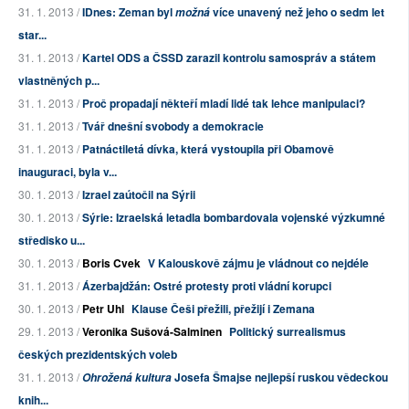
31. 1. 2013 /
IDnes: Zeman byl
více unavený než jeho o sedm let
možná
star...
31. 1. 2013 /
Kartel ODS a ČSSD zarazil kontrolu samospráv a státem
vlastněných p...
31. 1. 2013 /
Proč propadají někteří mladí lidé tak lehce manipulaci?
31. 1. 2013 /
Tvář dnešní svobody a demokracie
31. 1. 2013 /
Patnáctiletá dívka, která vystoupila při Obamově
inauguraci, byla v...
30. 1. 2013 /
Izrael zaútočil na Sýrii
30. 1. 2013 /
Sýrie: Izraelská letadla bombardovala vojenské výzkumné
středisko u...
30. 1. 2013 /
Boris Cvek
V Kalouskově zájmu je vládnout co nejdéle
31. 1. 2013 /
Ázerbajdžán: Ostré protesty proti vládní korupci
30. 1. 2013 /
Petr Uhl
Klause Češi přežili, přežijí i Zemana
29. 1. 2013 /
Veronika Sušová-Salminen
Politický surrealismus
českých prezidentských voleb
31. 1. 2013 /
Josefa Šmajse nejlepší ruskou vědeckou
Ohrožená kultura
knih...