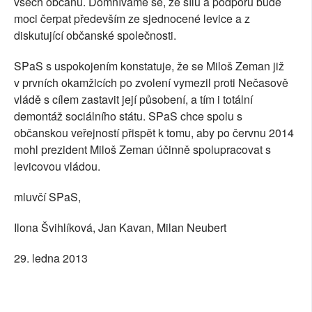
všech občanů. Domníváme se, že sílu a podporu bude
moci čerpat především ze sjednocené levice a z
diskutující občanské společnosti.
SPaS s uspokojením konstatuje, že se Miloš Zeman již
v prvních okamžicích po zvolení vymezil proti Nečasově
vládě s cílem zastavit její působení, a tím i totální
demontáž sociálního státu. SPaS chce spolu s
občanskou veřejností přispět k tomu, aby po červnu 2014
mohl prezident Miloš Zeman účinně spolupracovat s
levicovou vládou.
mluvčí SPaS,
Ilona Švihlíková, Jan Kavan, Milan Neubert
29. ledna 2013