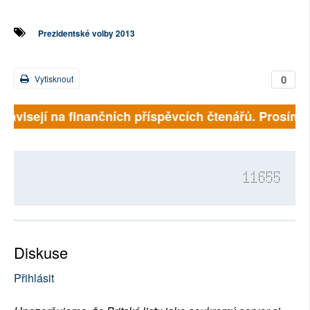
Prezidentské volby 2013
0
Vytisknout
 závisejí na finančních příspěvcích čtenářů. Prosíme, 
11655
Diskuse
Přihlásit