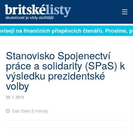
ávisejí na finančních příspěvcích čtenářů. Prosíme, př
PŘIHLÁSIT
AKTUÁLNÍ VYDÁNÍ
Stanovisko Spojenectví
ARCHIV
práce a solidarity (SPaS) k
výsledku prezidentské
ROZHOVORY
volby
TÉMATA
29. 1. 2013
NEJČTENĚJŠÍ ZA 7 DNÍ
čas čtení 2 minuty
AUTOŘI
PŘÍSPĚVKY NA PROVOZ