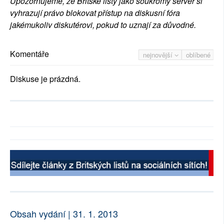
Upozorňujeme, že Britské listy jako soukromý server si
vyhrazují právo blokovat přístup na diskusní fóra
jakémukoliv diskutérovi, pokud to uznají za důvodné.
Komentáře
nejnovější
oblíbené
Diskuse je prázdná.
Obsah vydání | 31. 1. 2013