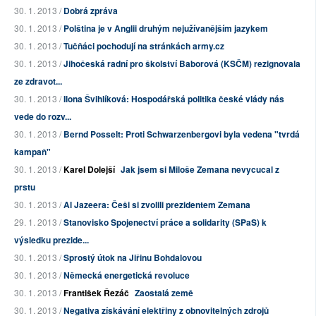
30. 1. 2013 /
Dobrá zpráva
30. 1. 2013 /
Polština je v Anglii druhým nejužívanějším jazykem
30. 1. 2013 /
Tučňáci pochodují na stránkách army.cz
30. 1. 2013 /
Jihočeská radní pro školství Baborová (KSČM) rezignovala
ze zdravot...
30. 1. 2013 /
Ilona Švihlíková: Hospodářská politika české vlády nás
vede do rozv...
30. 1. 2013 /
Bernd Posselt: Proti Schwarzenbergovi byla vedena "tvrdá
kampaň"
30. 1. 2013 /
Karel Dolejší
Jak jsem si Miloše Zemana nevycucal z
prstu
30. 1. 2013 /
Al Jazeera: Češi si zvolili prezidentem Zemana
29. 1. 2013 /
Stanovisko Spojenectví práce a solidarity (SPaS) k
výsledku prezide...
30. 1. 2013 /
Sprostý útok na Jiřinu Bohdalovou
30. 1. 2013 /
Německá energetická revoluce
30. 1. 2013 /
František Řezáč
Zaostalá země
30. 1. 2013 /
Negativa získávání elektřiny z obnovitelných zdrojů