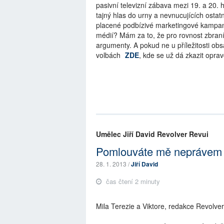
pasivní televizní zábava mezi 19. a 20. h
tajný hlas do urny a nevnucujících ostat
placené podbízivé marketingové kampaně
médií? Mám za to, že pro rovnost zbraní
argumenty. A pokud ne u příležitosti ob
volbách
ZDE
, kde se už dá zkazit opra
Umělec Jiří David Revolver Revui
Pomlouváte mě neprávem
28. 1. 2013 /
Jiří David
čas čtení 2 minuty
Mila Terezie a Viktore, redakce Revolve