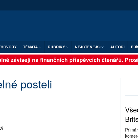
ZHOVORY
TÉMATA
RUBRIKY
NEJČTENĚJŠÍ
AUTOŘI
PŘÍ
ně závisejí na finančních příspěvcích čtenářů. Prosíme
lné posteli
Všec
Brit
á.
Primár
komerc