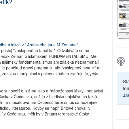
atik?
olba a lekce z ' Arabského jara' M.Zemana"
o postoj "zaslepeného fanatika". Odvoláváte se na
uví však Zeman o islámském FUNDAMENTALISMU. Měl
ám a islámský fundamentalismus ani zdaleka neznamenají
 je poněkud drsný pragmatik, ale "zaslepený fanatik" ani
e svou manipulaci s pojmy uznáte a zveřejníte,
píše
St
for
u hovoří o islámu jako o "náboženství lásky i nenávisti".
Ja
uska v Čečensku, což je z hlediska objektivních faktů
rutálním masakrováním Čečenců terorismus samozřejmě
ickou literaturou. Kdyby se např. Britové chovali v
 v Čečensku, měli by v Británii teroristické útoky