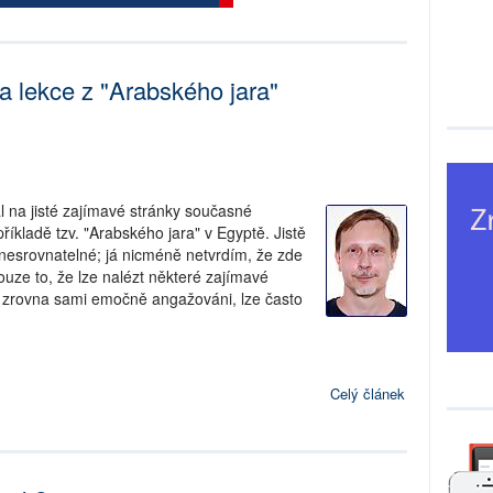
a lekce z "Arabského jara"
l na jisté zajímavé stránky současné
říkladě tzv. "Arabského jara" v Egyptě. Jistě
nesrovnatelné; já nicméně netvrdím, že zde
pouze to, že lze nalézt některé zajímavé
e zrovna sami emočně angažováni, lze často
Celý článek