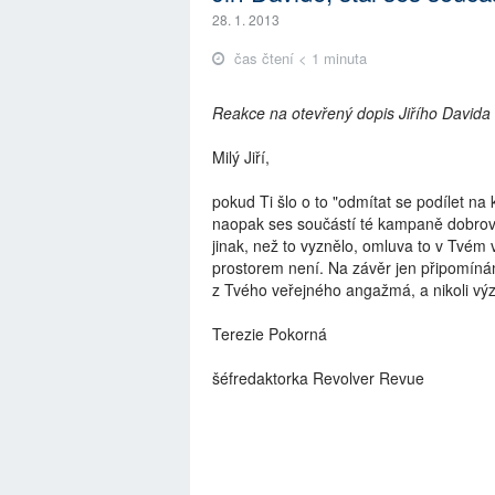
28. 1. 2013
čas čtení < 1 minuta
Reakce na otevřený dopis Jiřího Davida
Milý Jiří,
pokud Ti šlo o to "odmítat se podílet na
naopak ses součástí té kampaně dobrovol
jinak, než to vyznělo, omluva to v Tvém
prostorem není. Na závěr jen připomínám
z Tvého veřejného angažmá, a nikoli výz
Terezie Pokorná
šéfredaktorka Revolver Revue