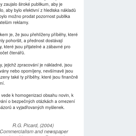
by zaujalo široké publikum, aby je
lo, aby bylo efektivní z hlediska nákladů
bylo možno prodat pozornost publika
telům reklamy.
kem je, že jsou přehlíženy příběhy, které
ly pohoršit, a přednost dostávají
y, které jsou přijatelné a zábavné pro
počet čtenářů.
y, jejichž zpracování je nákladné, jsou
vány nebo opomíjeny, nevšímavě jsou
zeny také ty příběhy, které jsou finančně
ní.
 vede k homogenizaci obsahu novin, k
vání o bezpečných otázkách a omezení
názorů a vyjadřovaných myšlenek.
R.G. Picard, (2004)
“Commercialism and newspaper