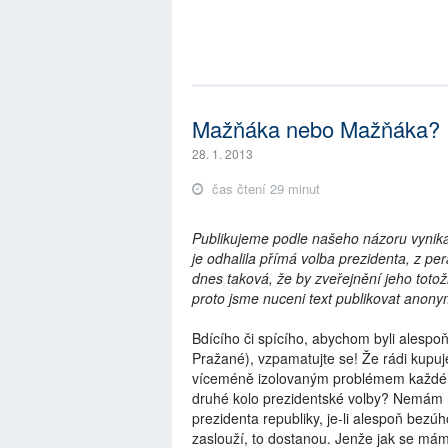
Mažňáka nebo Mažňáka?
28. 1. 2013
čas čtení 29 minut
Publikujeme podle našeho názoru vynika
je odhalila přímá volba prezidenta, z pe
dnes taková, že by zveřejnění jeho tot
proto jsme nuceni text publikovat anonym
Bdícího či spícího, abychom byli alespoň 
Pražané), vzpamatujte se! Že rádi kupuje
víceméně izolovaným problémem každé dom
druhé kolo prezidentské volby? Nemám 
prezidenta republiky, je-li alespoň bezúh
zaslouží, to dostanou. Jenže jak se mám