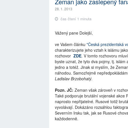
Zeman jako zaslepený fan
28. 1. 2013
čas čtení 1 minuta
Vážený pane Dolejší,
ve Vašem článku
"Česká prezidentská v
charakterizujete jeho vztah k islámu jak
rozhovor
ZDE
. V tomto rozhovoru ml
byste uznat, že tyto dva pojmy, tj. isl
jedno a totéž. Jinak si myslím, že Zeman
náhodou. Samozřejmě nepředpokládám, ž
Ladislav Brzobohatý.
Pozn. JČ:
Zeman však zároveň v rozhovor
Také podporuje brutální vojenské akce R
naprosto nepřijatelné. Rusové totiž b
vyvolávají. Dokázáno rozsáhlou faktograf
Severním Irsku tak, jak se Rusové chovají
každodenně.