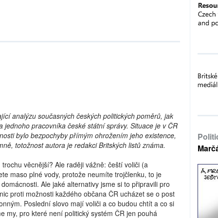
jící analýzu současných českých politických poměrů, jak
ra jednoho pracovníka české státní správy. Situace je v ČR
ožnosti bylo bezpochyby přímým ohrožením jeho existence,
Polit
ně, totožnost autora je redakci Britských listů známa.
Marč
trochu věcnější? Ale raději vážně: čeští voliči (a
te maso plné vody, protože neumíte trojčlenku, to je
ácnosti. Ale jaké alternativy jsme si to připravili pro
nic proti možnosti každého občana ČR ucházet se o post
onným. Poslední slovo mají voliči a co budou chtít a co si
e my, pro které není politický systém ČR jen pouhá