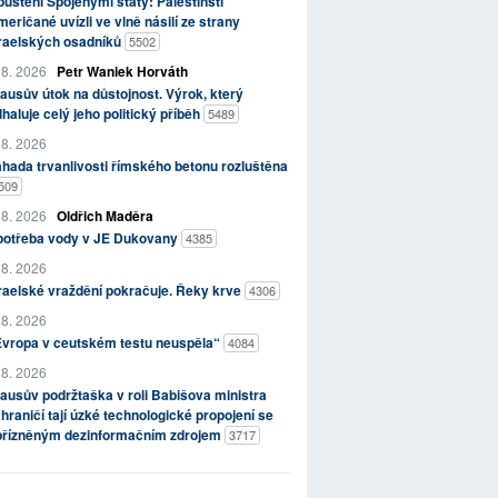
uštěni Spojenými státy: Palestinští
eričané uvízli ve vlně násilí ze strany
zraelských osadníků
5502
 8. 2026
Petr Waniek Horváth
ausův útok na důstojnost. Výrok, který
haluje celý jeho politický příběh
5489
 8. 2026
hada trvanlivosti římského betonu rozluštěna
509
 8. 2026
Oldřich Maděra
potřeba vody v JE Dukovany
4385
 8. 2026
raelské vraždění pokračuje. Řeky krve
4306
 8. 2026
Evropa v ceutském testu neuspěla“
4084
 8. 2026
ausův podržtaška v roli Babišova ministra
hraničí tají úzké technologické propojení se
přízněným dezinformačním zdrojem
3717