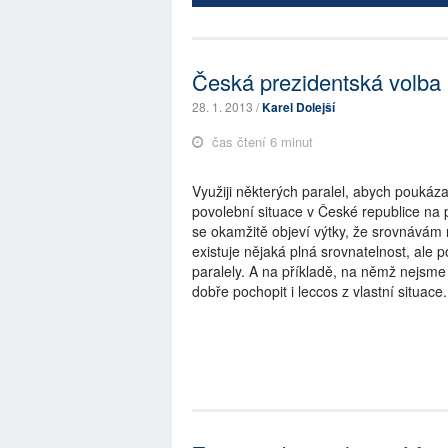
Česká prezidentská volba 
28. 1. 2013 /
Karel Dolejší
čas čtení 6 minut
Využiji některých paralel, abych poukáza
povolební situace v České republice na p
se okamžitě objeví výtky, že srovnávám 
existuje nějaká plná srovnatelnost, ale 
paralely. A na příkladě, na němž nejsm
dobře pochopit i leccos z vlastní situace.