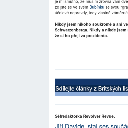
je mi smutno, ze musím zrovna vám dvěm
ze jste se ve svém
Bubínku
se svou "grat
účelové nepravdy, tedy vlastně záměrné 
Nikdy jsem nikoho soukromě a ani veř
Schwarzenberga. Nikdy a nikde jsem 
že si ho přeji za prezidenta.
Šéfredaktorka Revolver Revue:
Jiří Davide, stal ses sou