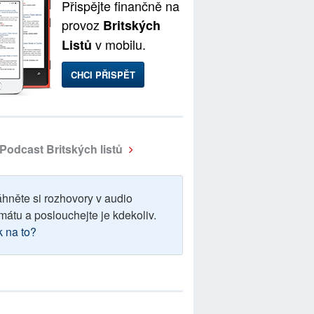
Přispějte finančně na
provoz
Britských
v mobilu.
Listů
CHCI PŘISPĚT
Podcast Britských listů
áhněte si rozhovory v audio
mátu a poslouchejte je kdekoliv.
k na to?