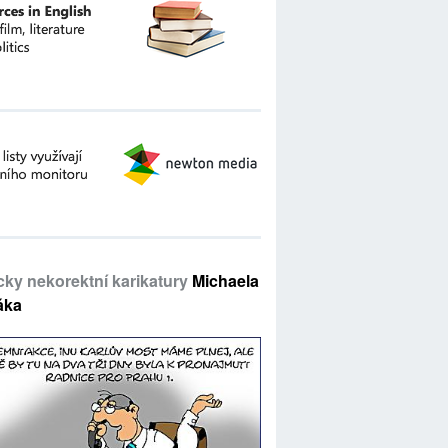
icky nekorektní karikatury
Michaela
áka