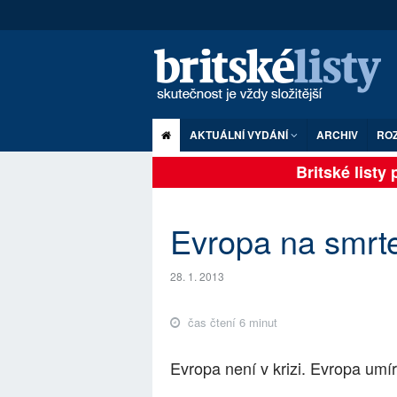
AKTUÁLNÍ VYDÁNÍ
ARCHIV
RO
Britské listy pl
Evropa na smrte
28. 1. 2013
čas čtení 6 minut
Evropa není v krizi. Evropa umír