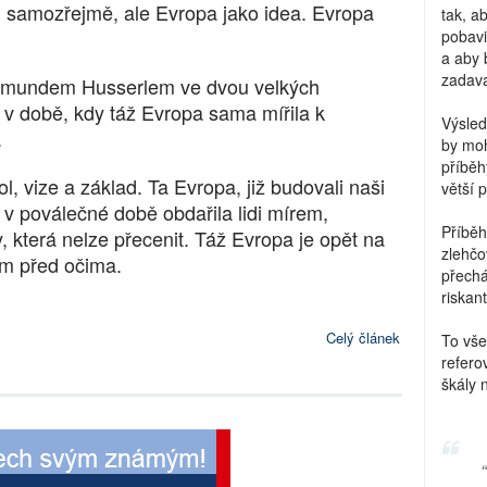
 samozřejmě, ale Evropa jako idea. Evropa
tak, a
pobavi
a aby 
zadava
Edmundem Husserlem ve dvou velkých
 v době, kdy táž Evropa sama mířila k
Výsled
.
by moh
příběh
, vize a základ. Ta Evropa, již budovali naši
větší 
v poválečné době obdařila lidi mírem,
Příběh
, která nelze přecenit. Táž Evropa je opět na
zlehčo
ám před očima.
přechá
riskant
Celý článek
To vše
refero
škály 