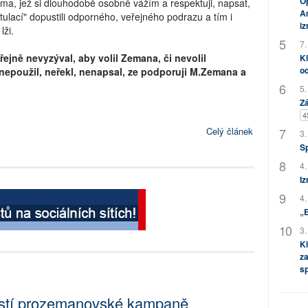
Op
a, jež si dlouhodobě osobně vážím a respektuji, napsat,
Am
ulací" dopustili odporného, veřejného podrazu a tím i
i
lži.
7.
ejně nevyzýval, aby volil Zemana, či nevolil
Kl
od
nepoužil, neřekl, nenapsal, ze podporuji M.Zemana a
5.
Zá
4
Celý článek
3.
S
4.
Iz
4.
„
3.
Kl
za
s
částí prozemanovské kampaně