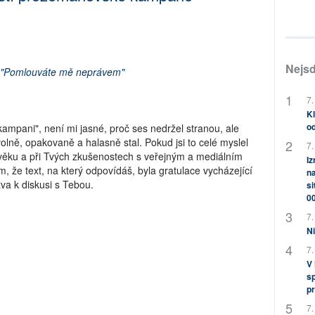
Nejsd
"Pomlouváte mě neprávem"
7.
Kl
od
 kampani", není mi jasné, proč ses nedržel stranou, ale
ně, opakovaně a halasně stal. Pokud jsi to celé myslel
7.
 věku a při Tvých zkušenostech s veřejným a mediálním
Iz
, že text, na který odpovídáš, byla gratulace vycházející
na
va k diskusi s Tebou.
si
0
7.
Ni
7.
V
sp
pr
7.