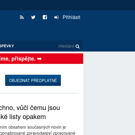
Přihlásit
SPĚVKY
, přispějte. ➥
OBJEDNAT PŘEDPLATNÉ
hno, vůči čemu jsou
ské listy opakem
ním obsahem současných novin je
ionalizované zpravodajství zpracované