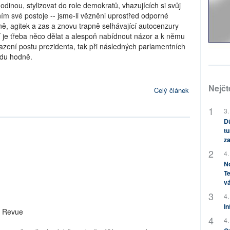
odinou, stylizovat do role demokratů, vhazujících si svůj
ním své postoje -- jsme-li vězněni uprostřed odporné
, agitek a zas a znovu trapně selhávající autocenzury
 je třeba něco dělat a alespoň nabídnout názor a k němu
sazení postu prezidenta, tak při následných parlamentních
vdu hodně.
Nejčt
Celý článek
3.
Dů
tu
za
4.
No
Te
vá
4.
In
r Revue
4.