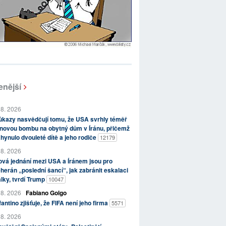
enější
 8. 2026
kazy nasvědčují tomu, že USA svrhly téměř
novou bombu na obytný dům v Íránu, přičemž
hynulo dvouleté dítě a jeho rodiče
12179
 8. 2026
vá jednání mezi USA a Íránem jsou pro
herán „poslední šancí“, jak zabránit eskalaci
lky, tvrdí Trump
10047
 8. 2026
Fabiano Golgo
fantino zjišťuje, že FIFA není jeho firma
5571
 8. 2026