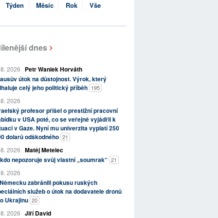
Týden
Měsíc
Rok
Vše
ílenější dnes
 8. 2026
Petr Waniek Horváth
ausův útok na důstojnost. Výrok, který
haluje celý jeho politický příběh
195
 8. 2026
raelský profesor přišel o prestižní pracovní
bídku v USA poté, co se veřejně vyjádřil k
tuaci v Gaze. Nyní mu univerzita vyplatí 250
00 dolarů odškodného
21
 8. 2026
Matěj Metelec
kdo nepozoruje svůj vlastní „soumrak“
21
 8. 2026
 Německu zabránili pokusu ruských
eciálních služeb o útok na dodavatele dronů
o Ukrajinu
20
 8. 2026
Jiří David