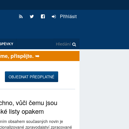
Přihlásit
SPĚVKY
, přispějte. ➥
OBJEDNAT PŘEDPLATNÉ
hno, vůči čemu jsou
ské listy opakem
ním obsahem současných novin je
ionalizované zpravodajství zpracované