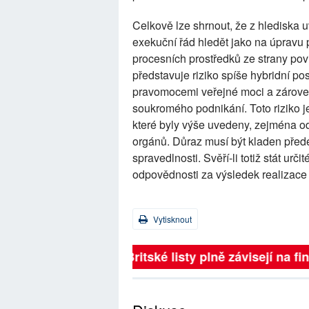
Celkově lze shrnout, že z hlediska
exekuční řád hledět jako na úpravu 
procesních prostředků ze strany po
představuje riziko spíše hybridní 
pravomocemi veřejné moci a zároveň
soukromého podnikání. Toto riziko 
které byly výše uvedeny, zejména 
orgánů. Důraz musí být kladen přede
spravedlnosti. Svěří-li totiž stát ur
odpovědnosti za výsledek realizace
Vytisknout
Britské listy plně závisejí na f