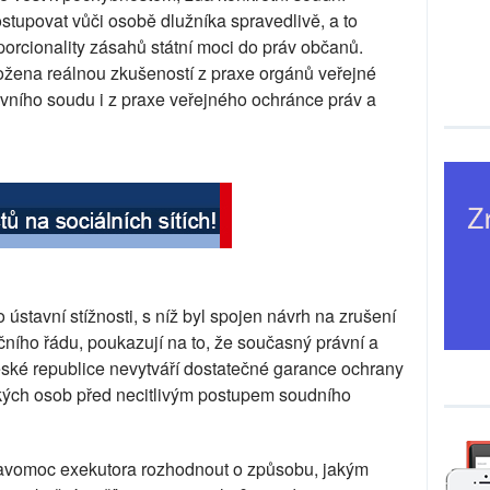
stupovat vůči osobě dlužníka spravedlivě, a to
orcionality zásahů státní moci do práv občanů.
žena reálnou zkušeností z praxe orgánů veřejné
ního soudu i z praxe veřejného ochránce práv a
o ústavní stížnosti, s níž byl spojen návrh na zrušení
ího řádu, poukazují na to, že současný právní a
eské republice nevytváří dostatečné garance ochrany
ckých osob před necitlivým postupem soudního
avomoc exekutora rozhodnout o způsobu, jakým