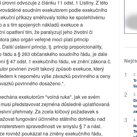
í úrovni odvozuje z článku 11 odst. 1 Listiny. Z této
i prováděné soudním exekutorem podle exekučního
xekuční příkazy směřovaly toliko ke spolehlivému
 a s tím spojených nákladů exekuce a
 opatření tím, že paralyzují jeho životní či
ora jako orgán veřejné moci platí princip
 Další ústavní princip, tj. princip proporcionality,
o řádu a § 263 občanského soudního řádu, je dále
Nejčt
í § 47 odst. 1 exekučního řádu, ve znění zákona č.
utor povinen zvolit takový způsob exekuce, který
2.
hledem k nepoměru výše závazků povinného a ceny
Tr
závazků povinného dosaženo.".
S
3.
nechána exekutorům "volná ruka", jak ve svém
Dů
k musí představovat zejména důsledně uplatňovaná
tu
sivní přehmaty. Za zcela klíčový požadavek s
za
ovažovat fungování účinného státního dohledu nad
4.
isterstvem spravedlnosti ve smyslu § 7 a násl.
No
Te
 lze rovněž poukázat na změny exekučního řádu,
vá