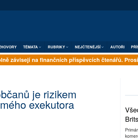
ZHOVORY
TÉMATA
RUBRIKY
NEJČTENĚJŠÍ
AUTOŘI
PŘÍ
ně závisejí na finančních příspěvcích čtenářů. Prosíme
občanů je rizikem
omého exekutora
Všec
Brit
Primár
komerc