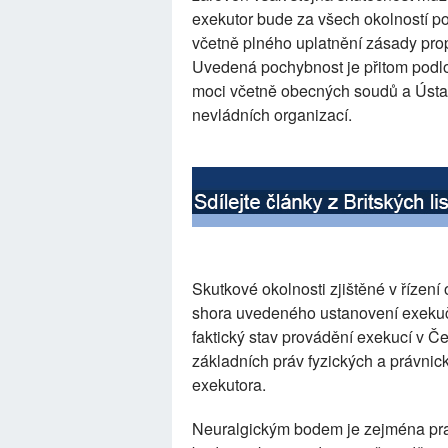
exekutor bude za všech okolností po
včetně plného uplatnění zásady prop
Uvedená pochybnost je přitom podlo
moci včetně obecných soudů a Ústav
nevládních organizací.
Skutkové okolnosti zjištěné v řízení 
shora uvedeného ustanovení exekučn
faktický stav provádění exekucí v Č
základních práv fyzických a právni
exekutora.
Neuralgickým bodem je zejména pr