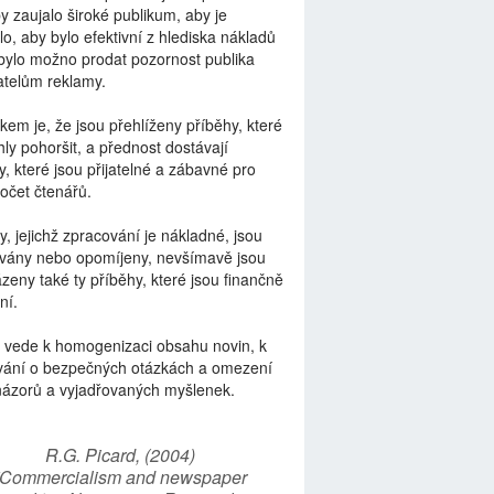
by zaujalo široké publikum, aby je
lo, aby bylo efektivní z hlediska nákladů
bylo možno prodat pozornost publika
telům reklamy.
kem je, že jsou přehlíženy příběhy, které
ly pohoršit, a přednost dostávají
y, které jsou přijatelné a zábavné pro
počet čtenářů.
y, jejichž zpracování je nákladné, jsou
vány nebo opomíjeny, nevšímavě jsou
zeny také ty příběhy, které jsou finančně
ní.
 vede k homogenizaci obsahu novin, k
vání o bezpečných otázkách a omezení
názorů a vyjadřovaných myšlenek.
R.G. Picard, (2004)
“Commercialism and newspaper