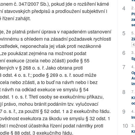
onem č. 347/2007 Sb.), pokud jde o rozšíření kárné
2.
í stavovských předpisů a prodloužení subjektivní i
P
 řízení zahájit.
za
s
je, že platná právní úprava v napadeném ustanovení
5.
povinnému s ohledem na zásadní požadavek rychlosti
Zá
4
ostředek, neponechala jej však proti nezákonně
3.
 Lze poukázat zejména na možnost podat
S
ní exekuce (zcela nebo zčásti) podle § 55
4.
ných v § 268 o. s. ř. Jako obrana proti
Op
dst. 4 o. s. ř.; podle § 269 o. s. ř. soud může
Am
cela nebo zčásti, a to buď na návrh nebo i bez
i
t návrh na odklad exekuce ve smyslu § 54
7.
dst. 1 o. s. ř. Třetí osoby se exekučnímu příkazu,
Kl
od
jí právo, mohou bránit podáním tzv. vylučovací
o. s. ř., za použití § 52 odst. 1 a 2 exekučního řádu.
4.
In
ovědnost exekutora za škodu ve smyslu § 32 odst. 1
st i možnost účastníka řízení podat námitky proti
3.
Kl
odle § 88 odst. 3 exekučního řádu.