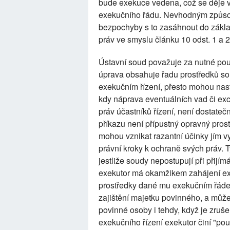
bude exekuce vedena, což se děje v
exekučního řádu. Nevhodným způso
bezpochyby s to zasáhnout do zákla
práv ve smyslu článku 10 odst. 1 a 2 
Ústavní soud považuje za nutné pou
úprava obsahuje řadu prostředků sou
exekučním řízení, přesto mohou nasta
kdy náprava eventuálních vad či exc
práv účastníků řízení, není dostateč
příkazu není přípustný opravný pros
mohou vznikat razantní účinky jím v
právní kroky k ochraně svých práv. Ty
jestliže soudy nepostupují při přijí
exekutor má okamžikem zahájení exe
prostředky dané mu exekučním řádem 
zajištění majetku povinného, a může
povinné osoby i tehdy, když je zrušen
exekučního řízení exekutor činí "po