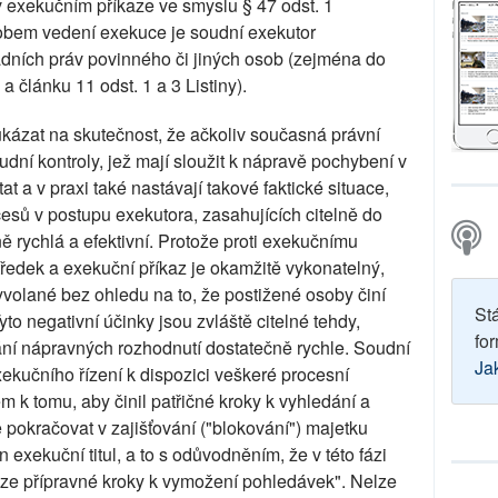
 exekučním příkaze ve smyslu § 47 odst. 1
bem vedení exekuce je soudní exekutor
dních práv povinného či jiných osob (zejména do
a článku 11 odst. 1 a 3 Listiny).
kázat na skutečnost, že ačkoliv současná právní
dní kontroly, jež mají sloužit k nápravě pochybení v
t a v praxi také nastávají takové faktické situace,
esů v postupu exekutora, zasahujících citelně do
ně rychlá a efektivní. Protože proti exekučnímu
tředek a exekuční příkaz je okamžitě vykonatelný,
yvolané bez ohledu na to, že postižené osoby činí
St
to negativní účinky jsou zvláště citelné tehdy,
for
mání nápravných rozhodnutí dostatečně rychle. Soudní
Ja
kučního řízení k dispozici veškeré procesní
k tomu, aby činil patřičné kroky k vyhledání a
 pokračovat v zajišťování ("blokování") majetku
 exekuční titul, a to s odůvodněním, že v této fázi
uze přípravné kroky k vymožení pohledávek". Nelze