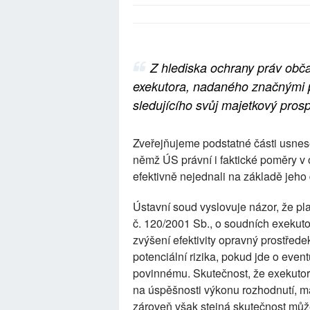
Z hlediska ochrany práv obča
exekutora, nadaného značnými 
sledujícího svůj majetkový pro
Zveřejňujeme podstatné části usnes
němž ÚS právní i faktické poměry v ob
efektivně nejednali na základě jeh
Ústavní soud vyslovuje názor, že pl
č. 120/2001 Sb., o soudních exekuto
zvýšení efektivity opravný prostřede
potenciální rizika, pokud jde o even
povinnému. Skutečnost, že exekuto
na úspěšnosti výkonu rozhodnutí, má 
zároveň však stejná skutečnost můž