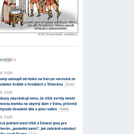
enější
 8. 2026
ump ustoupil od útoků na Írán po varování ze
aúdské Arábie a hrozbách z Teheránu
10144
 8. 2026
kazy nasvědčují tomu, že USA svrhly téměř
novou bombu na obytný dům v Íránu, přičemž
hynulo dvouleté dítě a jeho rodiče
10064
 8. 2026
vá jednání mezi USA a Íránem jsou pro
herán „poslední šancí“, jak zabránit eskalaci
lky, tvrdí Trump
7110