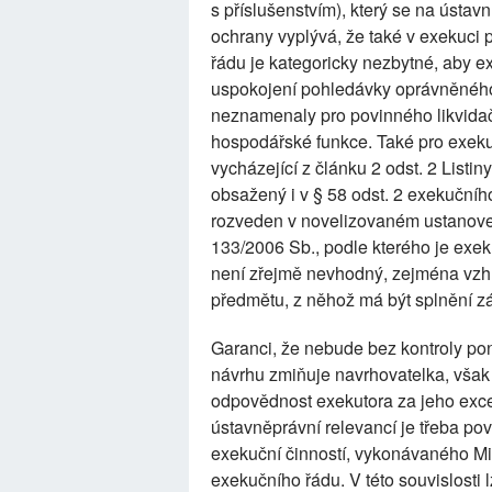
s příslušenstvím), který se na ústavn
ochrany vyplývá, že také v exekuc
řádu je kategoricky nezbytné, aby e
uspokojení pohledávky oprávněného
neznamenaly pro povinného likvidační
hospodářské funkce. Také pro exekut
vycházející z článku 2 odst. 2 Listiny.
obsažený i v § 58 odst. 2 exekučníh
rozveden v novelizovaném ustanoven
133/2006 Sb., podle kterého je exek
není zřejmě nevhodný, zejména vz
předmětu, z něhož má být splnění 
Garanci, že nebude bez kontroly po
návrhu zmiňuje navrhovatelka, vša
odpovědnost exekutora za jeho exce
ústavněprávní relevancí je třeba p
exekuční činností, vykonávaného Min
exekučního řádu. V této souvislosti