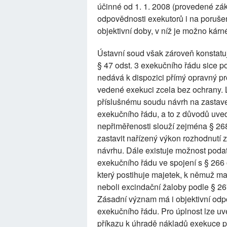
účinné od 1. 1. 2008 (provedené zák
odpovědnosti exekutorů i na porušen
objektivní doby, v níž je možno kárné
Ústavní soud však zároveň konstatu
§ 47 odst. 3 exekučního řádu sice 
nedává k dispozici přímý opravný pr
vedené exekuci zcela bez ochrany.
příslušnému soudu návrh na zastave
exekučního řádu, a to z důvodů uvede
nepřiměřenosti slouží zejména § 268 o
zastavit nařízený výkon rozhodnutí z
návrhu. Dále existuje možnost poda
exekučního řádu ve spojení s § 266 o
který postihuje majetek, k němuž ma
neboli excindační žaloby podle § 267 
Zásadní význam má i objektivní odp
exekučního řádu. Pro úplnost lze uvé
příkazu k úhradě nákladů exekuce p