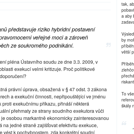
tak, a
pobavi
a aby 
zadava
nů představuje riziko hybridní postavení
Výsled
pravomocemi veřejné moci a zároveň
by moh
spěch ze soukromého podnikání.
příběh
větší 
ení pléna Ústavního soudu ze dne 3.3. 2009, v
Příběh
lasti exekucí velmi kritizuje. Proč politikové
zlehčo
o doporučení?
přechá
riskant
atná právní úprava, obsažená v § 47 odst. 3 zákona
To vše
rech a exekuční činnosti, nepřipouštějící ve jménu
refero
k proti exekučnímu příkazu, přináší některá
škály 
tuální přehmaty ze strany soudního exekutora vůči
r je osobou markantně ekonomicky zainteresovanou
na jedné straně zajišťovat efektivitu exekuce,
e vést k pochybnostem, zda konkrétní soudní