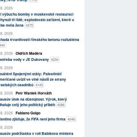
 8. 2026
ři výbuchu bomby v moskevské restauraci
hynuli tři lidé; explodovalo zařízení, které u
ebe měla žena
4375
 8. 2026
hada trvanlivosti římského betonu rozluštěna
340
 8. 2026
Oldřich Maděra
potřeba vody v JE Dukovany
4234
 8. 2026
uštěni Spojenými státy: Palestinští
eričané uvízli ve vlně násilí ze strany
zraelských osadníků
4145
 8. 2026
Petr Waniek Horváth
ausův útok na důstojnost. Výrok, který
haluje celý jeho politický příběh
4086
 8. 2026
Fabiano Golgo
fantino zjišťuje, že FIFA není jeho firma
4046
 8. 2026
ausův podržtaška v roli Babišova ministra