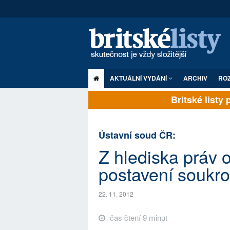
AKTUÁLNÍ VYDÁNÍ
ARCHIV
RO
Britské listy pl
Ústavní soud ČR:
Z hlediska práv 
postavení soukr
22. 11. 2012
čas čtení 9 minut