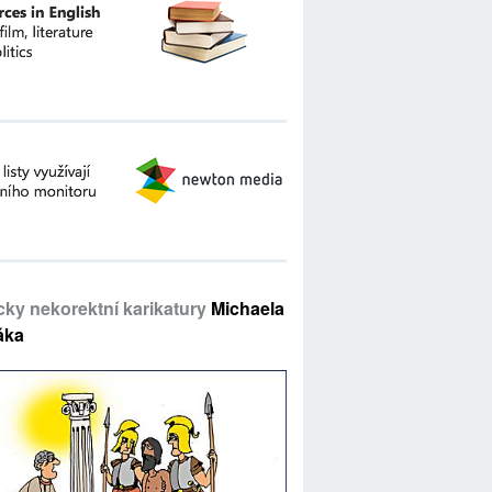
icky nekorektní karikatury
Michaela
áka