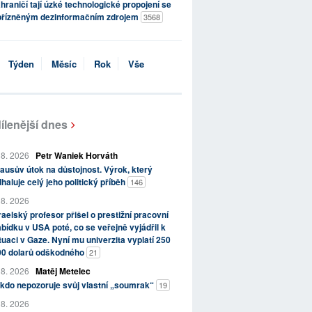
hraničí tají úzké technologické propojení se
přízněným dezinformačním zdrojem
3568
Týden
Měsíc
Rok
Vše
ílenější dnes
 8. 2026
Petr Waniek Horváth
ausův útok na důstojnost. Výrok, který
haluje celý jeho politický příběh
146
 8. 2026
raelský profesor přišel o prestižní pracovní
bídku v USA poté, co se veřejně vyjádřil k
tuaci v Gaze. Nyní mu univerzita vyplatí 250
00 dolarů odškodného
21
 8. 2026
Matěj Metelec
kdo nepozoruje svůj vlastní „soumrak“
19
 8. 2026