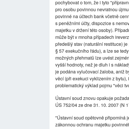
pochybovat o tom, že i tyto "přípr
pro osobu povinnou nevratnou újmu, a
povinné na účtech bank včetně cenn
s peněžními účty, dispozice s nemo
majetku v držení této osoby). Pří
může být v mnoha případech ireverz
předešlý stav (naturální restituce) j
§ 57 exekučního řádu), a lze se ted
možných přehmatů lze uvést zejmén
vyšší hodnoty, než je dluh i s nákl
je podána vylučovací žaloba, aniž b
věcí (při exekuci vyklizením z bytu
problematický výklad pojmu "věci tv
Ústavní soud znovu opakuje požadav
ÚS 752/04 ze dne 31. 10. 2007 (N 
"Ústavní soud opětovně připomíná je
zákonnou ochranu majetku povinné