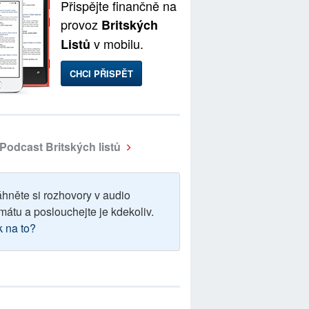
Přispějte finančně na
provoz
Britských
v mobilu.
Listů
CHCI PŘISPĚT
Podcast Britských listů
áhněte si rozhovory v audio
mátu a poslouchejte je kdekoliv.
k na to?