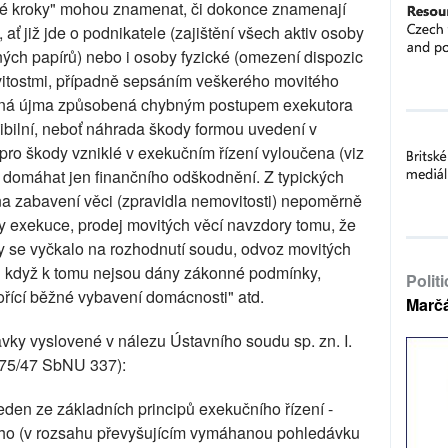
avné kroky" mohou znamenat, či dokonce znamenají
ť již jde o podnikatele (zajištění všech aktiv osoby
ých papírů) nebo i osoby fyzické (omezení dispozic
vitostmi, případně sepsáním veškerého movitého
padná újma způsobená chybným postupem exekutora
ibilní, neboť náhrada škody formou uvedení v
e pro škody vzniklé v exekučním řízení vyloučena (viz
y domáhat jen finančního odškodnění. Z typických
a zabavení věci (zpravidla nemovitosti) nepoměrně
ady exekuce, prodej movitých věcí navzdory tomu, že
y se vyčkalo na rozhodnutí soudu, odvoz movitých
), i když k tomu nejsou dány zákonné podmínky,
Polit
ořící běžné vybavení domácnosti" atd.
Marč
ky vyslovené v nálezu Ústavního soudu sp. zn. I.
175/47 SbNU 337):
den ze základních principů exekučního řízení -
ho (v rozsahu převyšujícím vymáhanou pohledávku