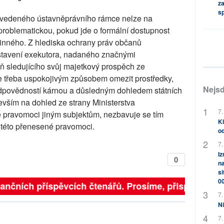
za
s
 uvedeného ústavněprávního rámce nelze na
problematickou, pokud jde o formální dostupnost
vinného. Z hlediska ochrany práv občanů
postavení exekutora, nadaného značnými
 sledujícího svůj majetkový prospěch ze
je třeba uspokojivým způsobem omezit prostředky,
Nejsd
odpovědností kárnou a důsledným dohledem státních
vším na dohled ze strany Ministerstva
7.
čité pravomoci jiným subjektům, nezbavuje se tím
Kl
 této přenesené pravomoci.
od
7.
Iz
0
na
si
0
inančních příspěvcích čtenářů. Prosíme, přispějte. ➥
7.
Ni
7.