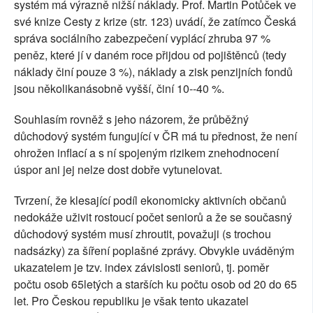
systém má výrazně nižší náklady. Prof. Martin Potůček ve
své knize Cesty z krize (str. 123) uvádí, že zatímco Česká
správa sociálního zabezpečení vyplácí zhruba 97 %
peněz, které jí v daném roce přijdou od pojištěnců (tedy
náklady činí pouze 3 %), náklady a zisk penzijních fondů
jsou několikanásobně vyšší, činí 10--40 %.
Souhlasím rovněž s jeho názorem, že průběžný
důchodový systém fungující v ČR má tu přednost, že není
ohrožen inflací a s ní spojeným rizikem znehodnocení
úspor ani jej nelze dost dobře vytunelovat.
Tvrzení, že klesající podíl ekonomicky aktivních občanů
nedokáže uživit rostoucí počet seniorů a že se současný
důchodový systém musí zhroutit, považuji (s trochou
nadsázky) za šíření poplašné zprávy. Obvykle uváděným
ukazatelem je tzv. index závislosti seniorů, tj. poměr
počtu osob 65letých a starších ku počtu osob od 20 do 65
let. Pro Českou republiku je však tento ukazatel