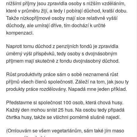
nižšími příjmy jsou zpravidla osoby s nižším vzděláním,
které v průměru žijí, a tedy i pobírají důchod, kratší dobu.
Takže nízkopříjmové osoby mají sice relativně vyšší
důchody, ale umírají dříve, tím dochází k určité
kompenzaci.
Naproti tomu důchod z penzijních fondů je zpravidla
úměrný výši příspěvků, tedy osoby s dvojnásobným
příjmem mají skutečně z fondu dvojnásobný důchod.
Růst produktivity práce sám o sobě neznamená růst
příjmů všech členů společnosti. Záleží na tom, jak jsou ty
produkty práce rozdělovány. Napadá mne jeden příklad.
Představme si společnost 100 osob, která chová husy.
Každý den mohou sníst 25 hus. Na osobu tedy připadá
čtvrtka husy, takže se všichni poměrně slušně najedí.
(Omlouvám se všem vegetariánům, sám také jím maso