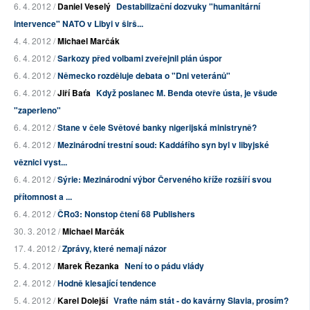
6. 4. 2012 /
Daniel Veselý
Destabilizační dozvuky "humanitární
intervence" NATO v Libyi v širš...
4. 4. 2012 /
Michael Marčák
6. 4. 2012 /
Sarkozy před volbami zveřejnil plán úspor
6. 4. 2012 /
Německo rozděluje debata o "Dni veteránů"
6. 4. 2012 /
Jiří Baťa
Když poslanec M. Benda otevře ústa, je všude
"zaperleno"
6. 4. 2012 /
Stane v čele Světové banky nigerijská ministryně?
6. 4. 2012 /
Mezinárodní trestní soud: Kaddáfího syn byl v libyjské
věznici vyst...
6. 4. 2012 /
Sýrie: Mezinárodní výbor Červeného kříže rozšíří svou
přítomnost a ...
6. 4. 2012 /
ČRo3: Nonstop čtení 68 Publishers
30. 3. 2012 /
Michael Marčák
17. 4. 2012 /
Zprávy, které nemají názor
5. 4. 2012 /
Marek Řezanka
Není to o pádu vlády
2. 4. 2012 /
Hodně klesající tendence
5. 4. 2012 /
Karel Dolejší
Vraťte nám stát - do kavárny Slavia, prosím?