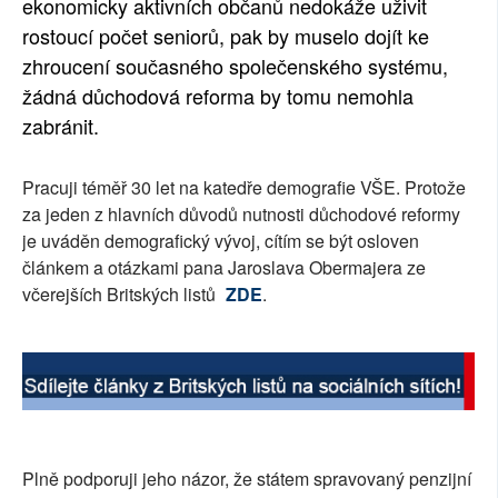
ekonomicky aktivních občanů nedokáže uživit
SOCIÁLNÍ SÍTĚ
rostoucí počet seniorů, pak by muselo dojít ke
zhroucení současného společenského systému,
RUBRIKY
žádná důchodová reforma by tomu nemohla
zabránit.
PLNÁ VERZE STRÁNEK
Pracuji téměř 30 let na katedře demografie VŠE. Protože
za jeden z hlavních důvodů nutnosti důchodové reformy
je uváděn demografický vývoj, cítím se být osloven
článkem a otázkami pana Jaroslava Obermajera ze
včerejších Britských listů
ZDE
.
Plně podporuji jeho názor, že státem spravovaný penzijní