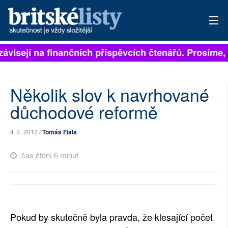
závisejí na finančních příspěvcích čtenářů. Prosíme, p
PŘIHLÁSIT
AKTUÁLNÍ VYDÁNÍ
Několik slov k navrhované
ARCHIV
důchodové reformě
ROZHOVORY
4. 4. 2012 /
Tomáš Fiala
TÉMATA
čas čtení 6 minut
NEJČTENĚJŠÍ ZA 7 DNÍ
AUTOŘI
Pokud by skutečně byla pravda, že klesající počet
PŘÍSPĚVKY NA PROVOZ