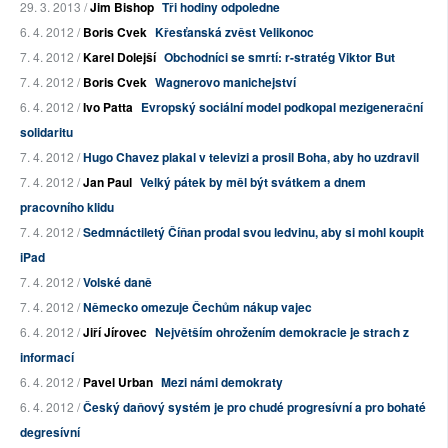
29. 3. 2013 /
Jim Bishop
Tři hodiny odpoledne
6. 4. 2012 /
Boris Cvek
Křesťanská zvěst Velikonoc
7. 4. 2012 /
Karel Dolejší
Obchodníci se smrtí: r-stratég Viktor But
7. 4. 2012 /
Boris Cvek
Wagnerovo manichejství
6. 4. 2012 /
Ivo Patta
Evropský sociální model podkopal mezigenerační
solidaritu
7. 4. 2012 /
Hugo Chavez plakal v televizi a prosil Boha, aby ho uzdravil
7. 4. 2012 /
Jan Paul
Velký pátek by měl být svátkem a dnem
pracovního klidu
7. 4. 2012 /
Sedmnáctiletý Číňan prodal svou ledvinu, aby si mohl koupit
iPad
7. 4. 2012 /
Volské daně
7. 4. 2012 /
Německo omezuje Čechům nákup vajec
6. 4. 2012 /
Jiří Jírovec
Největším ohrožením demokracie je strach z
informací
6. 4. 2012 /
Pavel Urban
Mezi námi demokraty
6. 4. 2012 /
Český daňový systém je pro chudé progresívní a pro bohaté
degresívní