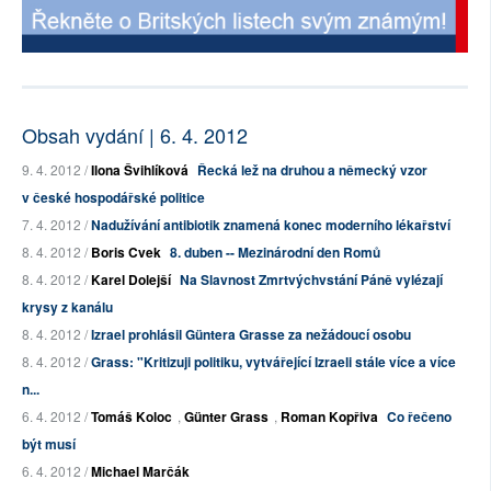
Obsah vydání | 6. 4. 2012
9. 4. 2012 /
Ilona Švihlíková
Řecká lež na druhou a německý vzor
v české hospodářské politice
7. 4. 2012 /
Nadužívání antibiotik znamená konec moderního lékařství
8. 4. 2012 /
Boris Cvek
8. duben -- Mezinárodní den Romů
8. 4. 2012 /
Karel Dolejší
Na Slavnost Zmrtvýchvstání Páně vylézají
krysy z kanálu
8. 4. 2012 /
Izrael prohlásil Güntera Grasse za nežádoucí osobu
8. 4. 2012 /
Grass: "Kritizuji politiku, vytvářející Izraeli stále více a více
n...
6. 4. 2012 /
Tomáš Koloc
,
Günter Grass
,
Roman Kopřiva
Co řečeno
být musí
6. 4. 2012 /
Michael Marčák