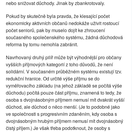
nebo snižovat důchody. Jinak by zbankrotovaly.
Pokud by skutečně byla pravda, že klesající počet
ekonomicky aktivních občanů nedokáže uživit rostoucí
počet seniorů, pak by muselo dojít ke zhroucení
současného společenského systému, žádná důchodová
reforma by tomu nemohla zabránit.
Navrhovaný druhý pilíř může být výhodnější pro občany
vyšších příjmových kategorií z toho důvodů, že není
solidární. V současném průběžném systému existují tzv.
redukční hranice. Od určité výše příjmu se do
vyměřovacího základu (na jehož základě se počítá výše
důchodu) počítá pouze část příjmu, znamená to tedy, že
osoba s dvojnásobným příjmem nemusí mít dvakrát vyšší
důchod, ale důchod o něco menší. (Je to podobné jako
ve společnosti s progresivním zdaněním, kdy osoba s
dvojnásobným hrubým příjmem nemusí mít dvojnásobný
čistý příjem.) Je však třeba podotknout, že osoby s