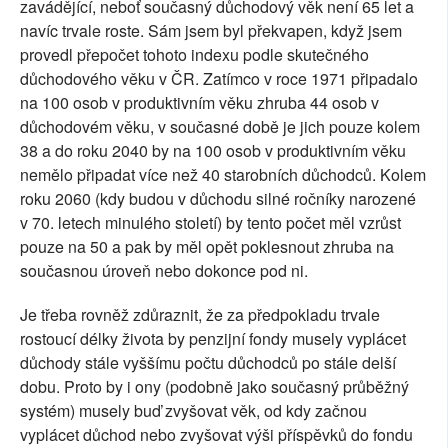
zavádějící, neboť současný důchodový věk není 65 let a
navíc trvale roste. Sám jsem byl překvapen, když jsem
provedl přepočet tohoto indexu podle skutečného
důchodového věku v ČR. Zatímco v roce 1971 připadalo
na 100 osob v produktivním věku zhruba 44 osob v
důchodovém věku, v současné době je jich pouze kolem
38 a do roku 2040 by na 100 osob v produktivním věku
nemělo připadat více než 40 starobních důchodců. Kolem
roku 2060 (kdy budou v důchodu silné ročníky narozené
v 70. letech minulého století) by tento počet měl vzrůst
pouze na 50 a pak by měl opět poklesnout zhruba na
současnou úroveň nebo dokonce pod ni.
Je třeba rovněž zdůraznit, že za předpokladu trvale
rostoucí délky života by penzijní fondy musely vyplácet
důchody stále vyššímu počtu důchodců po stále delší
dobu. Proto by i ony (podobně jako současný průběžný
systém) musely buď zvyšovat věk, od kdy začnou
vyplácet důchod nebo zvyšovat výši příspěvků do fondu