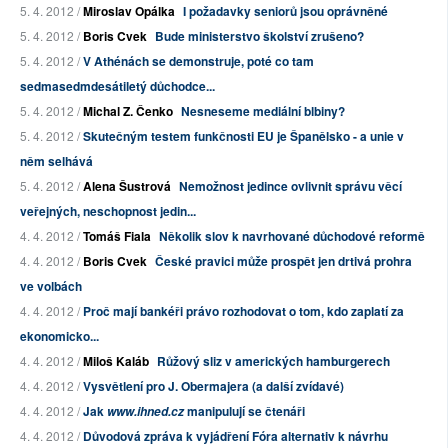
5. 4. 2012 /
Miroslav Opálka
I požadavky seniorů jsou oprávněné
5. 4. 2012 /
Boris Cvek
Bude ministerstvo školství zrušeno?
5. 4. 2012 /
V Athénách se demonstruje, poté co tam
sedmasedmdesátiletý důchodce...
5. 4. 2012 /
Michal Z. Čenko
Nesneseme mediální blbiny?
5. 4. 2012 /
Skutečným testem funkčnosti EU je Španělsko - a unie v
něm selhává
5. 4. 2012 /
Alena Šustrová
Nemožnost jedince ovlivnit správu věcí
veřejných, neschopnost jedin...
4. 4. 2012 /
Tomáš Fiala
Několik slov k navrhované důchodové reformě
4. 4. 2012 /
Boris Cvek
České pravici může prospět jen drtivá prohra
ve volbách
4. 4. 2012 /
Proč mají bankéři právo rozhodovat o tom, kdo zaplatí za
ekonomicko...
4. 4. 2012 /
Miloš Kaláb
Růžový sliz v amerických hamburgerech
4. 4. 2012 /
Vysvětlení pro J. Obermajera (a další zvídavé)
4. 4. 2012 /
Jak
manipulují se čtenáři
www.ihned.cz
4. 4. 2012 /
Důvodová zpráva k vyjádření Fóra alternativ k návrhu