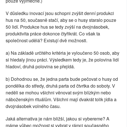
pouze výjimečně.)
V důsledku inovací jsou schopni zvýšit denní produkci
hus na 50, současně stačí, aby se o husy staralo pouze
50 lidí. Produkce hus se tedy zvýší na dvojnásobek,
produktivita práce dokonce čtyřikrát. Co však ta
společnost udělá? Existují dvě možnosti.
a) Na základě určitého kritéria je vyloučeno 50 osob, aby
si hledaly jinou práci. Výsledkem tedy je, že polovina lidí
hladoví, druhá polovina se přejídá.
b) Dohodnou se, že jedna parta bude pečovat o husy od
pondělka do středy, druhá parta od čtvrtka do soboty. V
neděli se mohou všichni věnovat svým blízkým nebo
náboženským rituálům. Všichni mají dvakrát tolik jídla a
dvojnásobek volného času.
Jaká alternativa je nám bližší, jakou si vybereme? A
máme vůbec možnost si vybrat v rámci současného