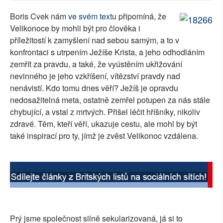
SOCIÁLNÍ SÍTĚ
Boris Cvek nám
ve svém textu
připomíná, že
Velikonoce by mohli být pro člověka i
RUBRIKY
příležitostí k zamyšlení nad sebou samým, a to v
konfrontaci s utrpením Ježíše Krista, a jeho odhodláním
PLNÁ VERZE STRÁNEK
zemřít za pravdu, a také, že vyústěním ukřižování
nevinného je jeho vzkříšení, vítězství pravdy nad
nenávistí. Kdo tomu dnes věří? Ježíš je opravdu
nedosažitelná meta, ostatně zemřel potupen za nás stále
chybující, a vstal z mrtvých. Přišel léčit hříšníky, nikoliv
zdravé. Těm, kteří věří, ukazuje cestu, ale mohl by být
také inspirací pro ty, jímž je zvěst Velikonoc vzdálena.
Prý jsme společnost silně sekularizovaná, já si to