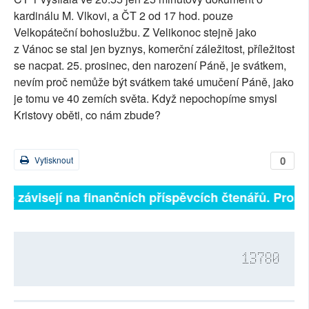
kardinálu M. Vlkovi, a ČT 2 od 17 hod. pouze
Velkopáteční bohoslužbu. Z Velikonoc stejně jako
z Vánoc se stal jen byznys, komerční záležitost, příležitost
se nacpat. 25. prosinec, den narození Páně, je svátkem,
nevím proč nemůže být svátkem také umučení Páně, jako
je tomu ve 40 zemích světa. Když nepochopíme smysl
Kristovy oběti, co nám zbude?
0
Vytisknout
lně závisejí na finančních příspěvcích čtenářů. Prosím
13780