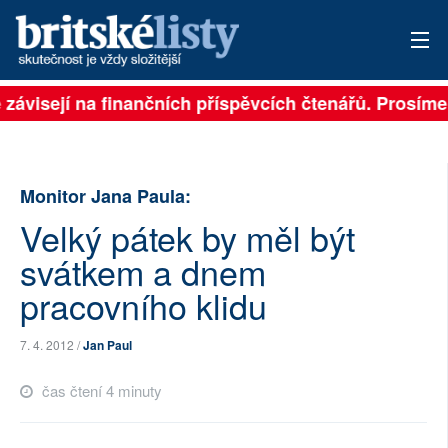
 závisejí na finančních příspěvcích čtenářů. Prosíme,
PŘIHLÁSIT
AKTUÁLNÍ VYDÁNÍ
Monitor Jana Paula:
ARCHIV
Velký pátek by měl být
ROZHOVORY
svátkem a dnem
TÉMATA
pracovního klidu
NEJČTENĚJŠÍ ZA 7 DNÍ
7. 4. 2012 /
Jan Paul
AUTOŘI
čas čtení 4 minuty
PŘÍSPĚVKY NA PROVOZ