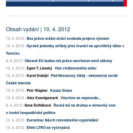
Obsah vydání | 10. 4. 2012
10. 4. 2012 /
Bez práva urážet ztrácí svoboda projevu význam
10. 4. 2012 /
Syrské jednotky střílely přes hranici na uprchlický tábor v
Turecku
9. 4. 2012 /
Občané EU budou mít právo navrhovat nové zákony
10. 4. 2012 /
Egon T. Lánský
Vize civilizovaného státu
10. 4. 2012 /
Karel Dolejší
Pád Nečasovy vlády - nekonečný seriál
České televize
10. 4. 2012 /
Petr Wagner
Kauza Grass
10. 4. 2012 /
Alex Koenigsmark
Všechno se nepovede...
9. 4. 2012 /
Ilona Švihlíková
Řecká lež na druhou a německý vzor
v české hospodářské politice
10. 4. 2012 /
Eurozóna: Návrh rozvodového vypořádání
10. 4. 2012 /
Efekt LTRO se vyčerpává