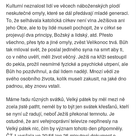
Kulturní neznalost lidí ve věcech náboženských plodí
neskutečné omyly, které se dál předávají mladé generaci.
To, že selhávala katolická církev není vina Ježíšova ani
jeho Otce, ale to by lidé museli pochopit, že v církvi se
projevují dva principy, Božský a lidský, atd. Přesto
všechno, přes tyto a jiné omyly, zvěst Velikonoc trvá. Bůh
tak miloval svět, že poslal jediného syna na smrt aby ti,
co v něho uvěří, měli život věčný. Ježíš na kříži sestoupil
do pekla, prožil nesmírné fyzické a psychické utrpení, ale
Bůh ho pozdvihnul, a dal lidem naději. Mnozí vědí ze
svého osobního života, kolik museli zakusit, na jaké dno
padnou, aby znovu vstali.
Máme řadu různých svátků, Velký pátek by měl mezi ně
zcela jistě patřit, neměl by to být jen svátek křesťanů, kteří
se nyní už radují, neboť Ježíš překonal temnotu. Je
ostudné, že ani veřejnoprávní televize nepřinesly na
Velký pátek nic, čím by význam tohoto den připomněly.
ČT 1 vysílala ve 20:55 jen 25 minutový dokument o