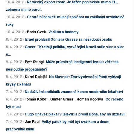
10. 4. 2012 /
Německý export roste. Je tažen poptávkou mimo EU,
zejména mimo euro...
10. 4. 2012 /
Centrální bankéři musejí spoléhat na zaklínání neviditelné
ruky
10. 4. 2012 /
Boris Cvek
Vatikán a hodnoty
8. 4. 2012 /
Izrael prohlásil Güntera Grasse za nežádoucí osobu
8. 4. 2012 /
Grass: "Kritizuji politiku, vytvářející Izraeli stále více a více
n...
9. 4. 2012 /
Petr Štengl
Může průměrně inteligentní bytost věřit tak
nestoudné propagandě?
8. 4. 2012 /
Karel Dolejší
Na Slavnost Zmrtvýchvstání Páně vylézají
krysy z kanálu
7. 4. 2012 /
Nadužívání antibiotik znamená konec moderního lékařství
6. 4. 2012 /
Tomáš Koloc
,
Günter Grass
,
Roman Kopřiva
Co řečeno
být musí
7. 4. 2012 /
Hugo Chavez plakal v televizi a prosil Boha, aby ho uzdravil
7. 4. 2012 /
Jan Paul
Velký pátek by měl být svátkem a dnem
pracovního klidu