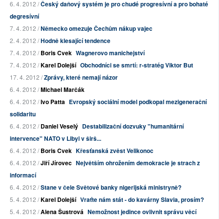
6. 4. 2012 /
Český daňový systém je pro chudé progresívní a pro bohaté
degresívní
7. 4. 2012 /
Německo omezuje Čechům nákup vajec
2. 4. 2012 /
Hodně klesající tendence
7. 4. 2012 /
Boris Cvek
Wagnerovo manichejství
7. 4. 2012 /
Karel Dolejší
Obchodníci se smrtí: r-stratég Viktor But
17. 4. 2012 /
Zprávy, které nemají názor
6. 4. 2012 /
Michael Marčák
6. 4. 2012 /
Ivo Patta
Evropský sociální model podkopal mezigenerační
solidaritu
6. 4. 2012 /
Daniel Veselý
Destabilizační dozvuky "humanitární
intervence" NATO v Libyi v širš...
6. 4. 2012 /
Boris Cvek
Křesťanská zvěst Velikonoc
6. 4. 2012 /
Jiří Jírovec
Největším ohrožením demokracie je strach z
informací
6. 4. 2012 /
Stane v čele Světové banky nigerijská ministryně?
5. 4. 2012 /
Karel Dolejší
Vraťte nám stát - do kavárny Slavia, prosím?
5. 4. 2012 /
Alena Šustrová
Nemožnost jedince ovlivnit správu věcí