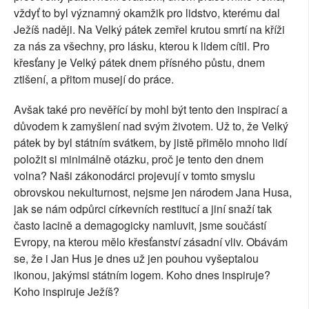
vždyť to byl významný okamžik pro lidstvo, kterému dal
Ježíš naději. Na Velký pátek zemřel krutou smrtí na kříži
za nás za všechny, pro lásku, kterou k lidem cítil. Pro
křesťany je Velký pátek dnem přísného půstu, dnem
ztišení, a přitom musejí do práce.
Avšak také pro nevěřící by mohl být tento den inspirací a
důvodem k zamyšlení nad svým životem. Už to, že Velký
pátek by byl státním svátkem, by jistě přimělo mnoho lidí
položit si minimálně otázku, proč je tento den dnem
volna? Naši zákonodárci projevují v tomto smyslu
obrovskou nekulturnost, nejsme jen národem Jana Husa,
jak se nám odpůrci církevních restitucí a jiní snaží tak
často lacině a demagogicky namluvit, jsme součástí
Evropy, na kterou mělo křesťanství zásadní vliv. Obávám
se, že i Jan Hus je dnes už jen pouhou vyšeptalou
ikonou, jakýmsi státním logem. Koho dnes inspiruje?
Koho inspiruje Ježíš?