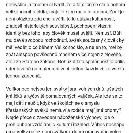
nemyslím, a troufám si tvrdit, že o tom, co se stalo během
velikonočního tridia, mají lidé jen málo informací. Znát je
není otázkou zda chci uvěřit, je to otázka kulturnosti,
znalosti historických souvislostí, pochopení vlastní
identity bez toho, aby člověk musel uvěřit. Nemusí, Bůh
mu dává svobodu rozhodnutí, avšak současný člověk by
měl vědět, o co během Velikonoc šlo, a nejen to, měl by
znát alespoň povšechně mnohem více nejen z Nového,
ale i ze Starého zákona. Bohužel tato společnost je příliš
orientovaná na materiální věci, přitom každý ví, že vše tu
jednou zanechá.
Velikonoce nejsou jen svátky jara, volných dnů, ušatých
králíčků a kýčovitě pomalovaných vajíček. Ale kde se to
mají děti naučit, když ve školách se o smyslu
křesťanských svátků nemluví a rodiče mají jiné priority?
Nejde přece o zavedení náboženské výchovy, jde o
prohloubení vzdělání, o kulturní rozhled. Vůbec nechápu,
proč Velký pátek není svátkem, dnem pracovního volna,