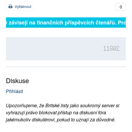
0
Vytisknout
lně závisejí na finančních příspěvcích čtenářů. Prosí
11802
Diskuse
Přihlásit
Upozorňujeme, že Britské listy jako soukromý server si
vyhrazují právo blokovat přístup na diskusní fóra
jakémukoliv diskutérovi, pokud to uznají za důvodné.