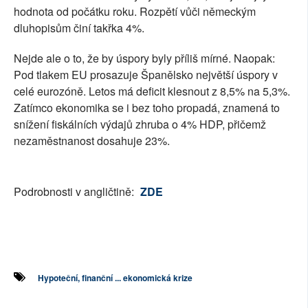
hodnota od počátku roku. Rozpětí vůči německým
dluhopisům činí takřka 4%.
Nejde ale o to, že by úspory byly příliš mírné. Naopak:
Pod tlakem EU prosazuje Španělsko největší úspory v
celé eurozóně. Letos má deficit klesnout z 8,5% na 5,3%.
Zatímco ekonomika se i bez toho propadá, znamená to
snížení fiskálních výdajů zhruba o 4% HDP, přičemž
nezaměstnanost dosahuje 23%.
Podrobnosti v angličtině:
ZDE
Hypoteční, finanční ... ekonomická krize