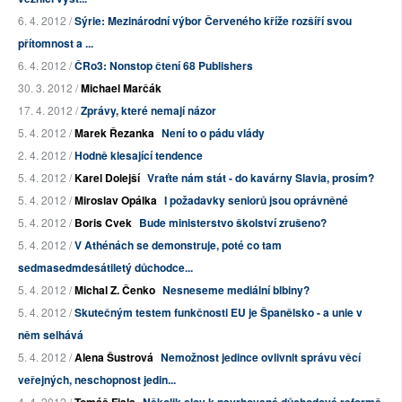
6. 4. 2012 /
Sýrie: Mezinárodní výbor Červeného kříže rozšíří svou
přítomnost a ...
6. 4. 2012 /
ČRo3: Nonstop čtení 68 Publishers
30. 3. 2012 /
Michael Marčák
17. 4. 2012 /
Zprávy, které nemají názor
5. 4. 2012 /
Marek Řezanka
Není to o pádu vlády
2. 4. 2012 /
Hodně klesající tendence
5. 4. 2012 /
Karel Dolejší
Vraťte nám stát - do kavárny Slavia, prosím?
5. 4. 2012 /
Miroslav Opálka
I požadavky seniorů jsou oprávněné
5. 4. 2012 /
Boris Cvek
Bude ministerstvo školství zrušeno?
5. 4. 2012 /
V Athénách se demonstruje, poté co tam
sedmasedmdesátiletý důchodce...
5. 4. 2012 /
Michal Z. Čenko
Nesneseme mediální blbiny?
5. 4. 2012 /
Skutečným testem funkčnosti EU je Španělsko - a unie v
něm selhává
5. 4. 2012 /
Alena Šustrová
Nemožnost jedince ovlivnit správu věcí
veřejných, neschopnost jedin...
4. 4. 2012 /