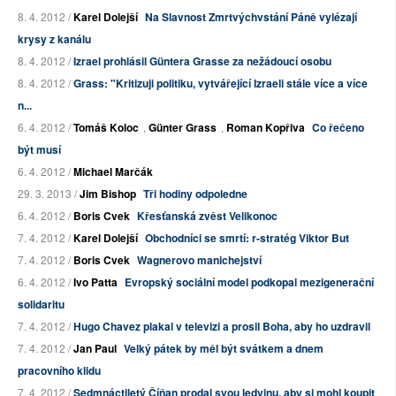
8. 4. 2012 /
Karel Dolejší
Na Slavnost Zmrtvýchvstání Páně vylézají
krysy z kanálu
8. 4. 2012 /
Izrael prohlásil Güntera Grasse za nežádoucí osobu
8. 4. 2012 /
Grass: "Kritizuji politiku, vytvářející Izraeli stále více a více
n...
6. 4. 2012 /
Tomáš Koloc
,
Günter Grass
,
Roman Kopřiva
Co řečeno
být musí
6. 4. 2012 /
Michael Marčák
29. 3. 2013 /
Jim Bishop
Tři hodiny odpoledne
6. 4. 2012 /
Boris Cvek
Křesťanská zvěst Velikonoc
7. 4. 2012 /
Karel Dolejší
Obchodníci se smrtí: r-stratég Viktor But
7. 4. 2012 /
Boris Cvek
Wagnerovo manichejství
6. 4. 2012 /
Ivo Patta
Evropský sociální model podkopal mezigenerační
solidaritu
7. 4. 2012 /
Hugo Chavez plakal v televizi a prosil Boha, aby ho uzdravil
7. 4. 2012 /
Jan Paul
Velký pátek by měl být svátkem a dnem
pracovního klidu
7. 4. 2012 /
Sedmnáctiletý Číňan prodal svou ledvinu, aby si mohl koupit