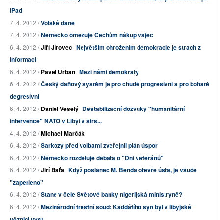
iPad
7. 4. 2012 /
Volské daně
7. 4. 2012 /
Německo omezuje Čechům nákup vajec
6. 4. 2012 /
Jiří Jírovec
Největším ohrožením demokracie je strach z
informací
6. 4. 2012 /
Pavel Urban
Mezi námi demokraty
6. 4. 2012 /
Český daňový systém je pro chudé progresívní a pro bohaté
degresívní
6. 4. 2012 /
Daniel Veselý
Destabilizační dozvuky "humanitární
intervence" NATO v Libyi v širš...
4. 4. 2012 /
Michael Marčák
6. 4. 2012 /
Sarkozy před volbami zveřejnil plán úspor
6. 4. 2012 /
Německo rozděluje debata o "Dni veteránů"
6. 4. 2012 /
Jiří Baťa
Když poslanec M. Benda otevře ústa, je všude
"zaperleno"
6. 4. 2012 /
Stane v čele Světové banky nigerijská ministryně?
6. 4. 2012 /
Mezinárodní trestní soud: Kaddáfího syn byl v libyjské
věznici vyst...