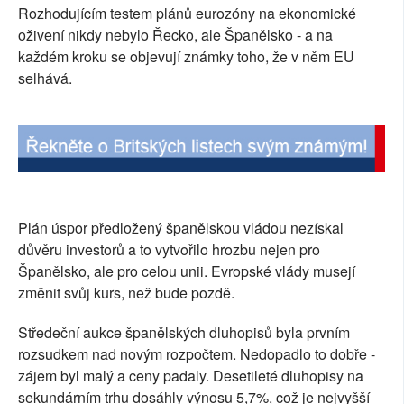
Rozhodujícím testem plánů eurozóny na ekonomické
SOCIÁLNÍ SÍTĚ
oživení nikdy nebylo Řecko, ale Španělsko - a na
každém kroku se objevují známky toho, že v něm EU
RUBRIKY
selhává.
PLNÁ VERZE STRÁNEK
Plán úspor předložený španělskou vládou nezískal
důvěru investorů a to vytvořilo hrozbu nejen pro
Španělsko, ale pro celou unii. Evropské vlády musejí
změnit svůj kurs, než bude pozdě.
Středeční aukce španělských dluhopisů byla prvním
rozsudkem nad novým rozpočtem. Nedopadlo to dobře -
zájem byl malý a ceny padaly. Desetileté dluhopisy na
sekundárním trhu dosáhly výnosu 5,7%, což je nejvyšší