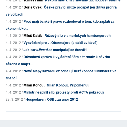
Tomáš Fiala
Několik slov k navrhované důchodové reformě
4. 4. 2012 /
Boris Cvek
České pravici může prospět jen drtivá prohra
ve volbách
4. 4. 2012 /
Proč mají bankéři právo rozhodovat o tom, kdo zaplatí za
ekonomicko...
4. 4. 2012 /
Miloš Kaláb
Růžový sliz v amerických hamburgerech
4. 4. 2012 /
Vysvětlení pro J. Obermajera (a další zvídavé)
4. 4. 2012 /
Jak
manipulují se čtenáři
www.ihned.cz
4. 4. 2012 /
Důvodová zpráva k vyjádření Fóra alternativ k návrhu
zákona o majet...
4. 4. 2012 /
Nové MapyHazardu.cz odhalují nezákonnosti Ministerstva
financí
4. 4. 2012 /
Milan Kohout
Milan Kohout: Připomenutí
4. 4. 2012 /
Ministr nesplnil slib, protesty proti ACTA pokračují
29. 3. 2012 /
Hospodaření OSBL za únor 2012