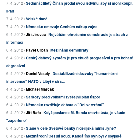
7. 4. 2012 /
Sedmnáctiletý Číňan prodal svou ledvinu, aby si mohl koupit
iPad
7. 4. 2012 /
Volské daně
7. 4. 2012 /
Německo omezuje Čechům nákup vajec
6. 4. 2012 /
Jiří Jírovec
Největším ohrožením demokracie je strach z
informací
6. 4. 2012 /
Pavel Urban
Mezi námi demokraty
6. 4. 2012 /
Český daňový systém je pro chudé progresívní a pro bohaté
degresívní
6. 4. 2012 /
Daniel Veselý
Destabilizační dozvuky "humanitární
intervence" NATO v Libyi v širš...
4. 4. 2012 /
Michael Marčák
6. 4. 2012 /
Sarkozy před volbami zveřejnil plán úspor
6. 4. 2012 /
Německo rozděluje debata o "Dni veteránů"
6. 4. 2012 /
Jiří Baťa
Když poslanec M. Benda otevře ústa, je všude
"zaperleno"
6. 4. 2012 /
Stane v čele Světové banky nigerijská ministryně?
6. 4. 2012 /
Mezinárodní trestní soud: Kaddáfího syn byl v libyjské