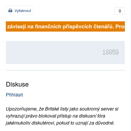
0
Vytisknout
lně závisejí na finančních příspěvcích čtenářů. Prosím
18859
Diskuse
Přihlásit
Upozorňujeme, že Britské listy jako soukromý server si
vyhrazují právo blokovat přístup na diskusní fóra
jakémukoliv diskutérovi, pokud to uznají za důvodné.