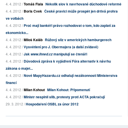
4. 4. 2012 /
Tomáš Fiala
Několik slov k navrhované důchodové reformě
4. 4. 2012 /
Boris Cvek
České pravici může prospět jen drtivá prohra
ve volbách
4. 4. 2012 /
Proč mají bankéři právo rozhodovat o tom, kdo zaplatí za
ekonomicko...
4. 4. 2012 /
Miloš Kaláb
Růžový sliz v amerických hamburgerech
4. 4. 2012 /
Vysvětlení pro J. Obermajera (a další zvídavé)
4. 4. 2012 /
Jak
manipulují se čtenáři
www.ihned.cz
4. 4. 2012 /
Důvodová zpráva k vyjádření Fóra alternativ k návrhu
zákona o majet...
4. 4. 2012 /
Nové MapyHazardu.cz odhalují nezákonnosti Ministerstva
financí
4. 4. 2012 /
Milan Kohout
Milan Kohout: Připomenutí
4. 4. 2012 /
Ministr nesplnil slib, protesty proti ACTA pokračují
29. 3. 2012 /
Hospodaření OSBL za únor 2012