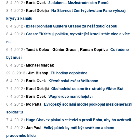
8. 4. 2012 /
Boris Cvek
8. duben -- Mezinárodní den Romů
8. 4. 2012 /
Karel Dolejší
Na Slavnost Zmrtvýchvstání Páně vylézají
krysy z kanálu
8. 4. 2012 /
Izrael prohlásil Güntera Grasse za nežádoucí osobu
8. 4. 2012 /
Grass: "Kritizuji politiku, vytvářející Izraeli stále více a více
n...
6. 4. 2012 /
Tomáš Koloc
,
Günter Grass
,
Roman Kopřiva
Co řečeno
být musí
6. 4. 2012 /
Michael Marčák
29. 3. 2013 /
Jim Bishop
Tři hodiny odpoledne
6. 4. 2012 /
Boris Cvek
Křesťanská zvěst Velikonoc
7. 4. 2012 /
Karel Dolejší
Obchodníci se smrtí: r-stratég Viktor But
7. 4. 2012 /
Boris Cvek
Wagnerovo manichejství
6. 4. 2012 /
Ivo Patta
Evropský sociální model podkopal mezigenerační
solidaritu
7. 4. 2012 /
Hugo Chavez plakal v televizi a prosil Boha, aby ho uzdravil
7. 4. 2012 /
Jan Paul
Velký pátek by měl být svátkem a dnem
pracovního klidu