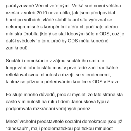
paralyzované Věcmi veřejnými. Velká sněmovní většina
vzešlá z voleb 2010 nezaručila, jak jsem předpovídal
hned po volbách, vládě stabilitu ani sílu vyrovnat se
nekompromisně s korupčními aférami, počínaje aférou
ministra Drobila (který se stal ideovým šéfem ODS, což je
další svědectví o tom, proč by ODS měla konečně
zaniknout).
Sociální demokracie v zájmu sociálního smíru a
fungování tohoto státu musí v prvé řadě začít radikálně
reflektovat svou minulost a rozejít se s tendencemi,
k nimž se přiznala preferováním koalice s ODS v Praze.
Existuje mnoho důvodů, proč si myslet, že tato strana šla
často v minulosti na ruku lidem Janouškova typu a
podporovala rozkrádání veřejných peněz.
Mnozí vrcholní představitelé sociální demokracie jsou již
"dinosauři", mají problematickou politickou minulost