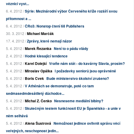
věznici vyst...
6. 4. 2012 /
Sýrie: Mezinárodní výbor Červeného kříže rozšíří svou
přítomnost a ...
6. 4. 2012 /
ČRo3: Nonstop čtení 68 Publishers
30. 3. 2012 /
Michael Marčák
17. 4. 2012 /
Zprávy, které nemají názor
5. 4. 2012 /
Marek Řezanka
Není to o pádu vlády
2. 4. 2012 /
Hodně klesající tendence
5. 4. 2012 /
Karel Dolejší
Vraťte nám stát - do kavárny Slavia, prosím?
5. 4. 2012 /
Miroslav Opálka
I požadavky seniorů jsou oprávněné
5. 4. 2012 /
Boris Cvek
Bude ministerstvo školství zrušeno?
5. 4. 2012 /
V Athénách se demonstruje, poté co tam
sedmasedmdesátiletý důchodce...
5. 4. 2012 /
Michal Z. Čenko
Nesneseme mediální blbiny?
5. 4. 2012 /
Skutečným testem funkčnosti EU je Španělsko - a unie v
něm selhává
5. 4. 2012 /
Alena Šustrová
Nemožnost jedince ovlivnit správu věcí
veřejných, neschopnost jedin...