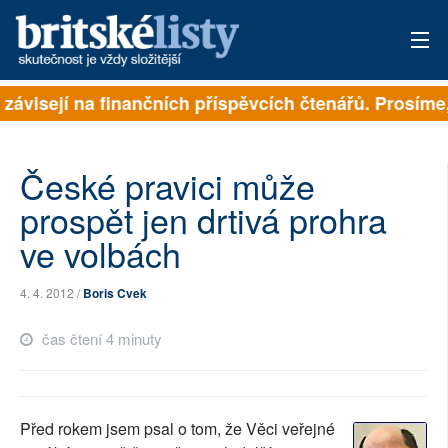
 závisejí na finančních příspěvcích čtenářů. Prosíme, 
PŘIHLÁSIT
AKTUÁLNÍ VYDÁNÍ
České pravici může
ARCHIV
prospět jen drtivá prohra
ve volbách
ROZHOVORY
TÉMATA
4. 4. 2012 /
Boris Cvek
NEJČTENĚJŠÍ ZA 7 DNÍ
čas čtení 4 minuty
AUTOŘI
PŘÍSPĚVKY NA PROVOZ
Před rokem jsem psal o tom, že Věci veřejné