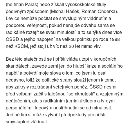
(hejtman Palas) nebo získali vysokoškolské tituly
podivným způsobem (Michal Hašek, Roman Onderka).
Levice nemůže počítat se smysluplným vládnutím a
podporou veřejnosti, pokud nenajde odvahu sama se
radikálně rozejít se svou minulostí, a to se týká dnes více
ČSSD a jejího napojení na velkou politiku po roce 1998
než KSČM, jež stojí už víc než 20 let mimo vliv.
Bez této statečnosti se i příští vláda utopí v korupčních
skandálech, zavede zemi jen do hlubší krize a sociálního
napětí a potvrdí moje slova o tom, co jsem tu psal
nedávno, totiž že politické strany slouží jenom k tomu,
aby zakryly rozkrádání veřejných peněz. ČSSD nesmí
před volbami začít s falešnou "semknutostí" a vzájemným
neútočením, ale s radikálním jarním úklidem a tvrdým
personálním i ideovým odstřihnutím se od minulosti.
Jedině tím si může vytvořit předpoklady pro příští
smysluplné vládnutí.