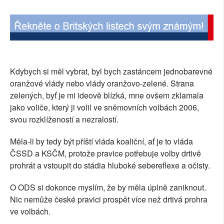
Kdybych si měl vybrat, byl bych zastáncem jednobarevné
oranžové vlády nebo vlády oranžovo-zelené. Strana
zelených, byť je mi ideově blízká, mne ovšem zklamala
jako voliče, který ji volil ve sněmovních volbách 2006,
svou rozklížeností a nezralostí.
Měla-li by tedy být příští vláda koaliční, ať je to vláda
ČSSD a KSČM, protože pravice potřebuje volby drtivě
prohrát a vstoupit do stádia hluboké sebereflexe a očisty.
O ODS si dokonce myslím, že by měla úplně zaniknout.
Nic nemůže české pravici prospět více než drtivá prohra
ve volbách.