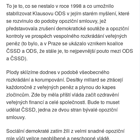
To je to, co se nestalo v roce 1998 a co umožnilo
stabilizovat Klausovu ODS v jejím starém myšlení, které
se rozvinulo do podoby opoziční smlouvy, jež
představovala zrušení demokratické soutěže a opoziční
kontroly ve prospěch vespolného rozkrádání veřejných
peněz (to bylo, a v Praze se ukázalo vznikem koalice
ČSSD a ODS, že stále je, to nejpevnější pouto mezi ODS
a ČSSD).
Plody sklízíme dodnes v podobě všeobecného
rozkrádání a korumpování. Desítky miliard se ztrácejí
každoročně z veřejných peněz a plynou do kapes
zločincům. Zde by měla příští vláda začít ozdravění
veřejných financí a celé společnosti. Bude to muset
udělat ČSSD, jedna ze dvou stran bývalé opoziční
smlouvy.
Sociální demokraté zatím žili z velmi snadné opoziční
role vůči velice neoblíbené a neschopné vládě,