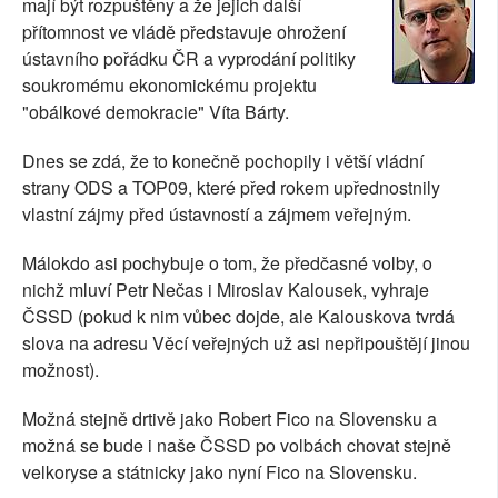
mají být rozpuštěny a že jejich další
SOCIÁLNÍ SÍTĚ
přítomnost ve vládě představuje ohrožení
ústavního pořádku ČR a vyprodání politiky
RUBRIKY
soukromému ekonomickému projektu
"obálkové demokracie" Víta Bárty.
PLNÁ VERZE STRÁNEK
Dnes se zdá, že to konečně pochopily i větší vládní
strany ODS a TOP09, které před rokem upřednostnily
vlastní zájmy před ústavností a zájmem veřejným.
Málokdo asi pochybuje o tom, že předčasné volby, o
nichž mluví Petr Nečas i Miroslav Kalousek, vyhraje
ČSSD (pokud k nim vůbec dojde, ale Kalouskova tvrdá
slova na adresu Věcí veřejných už asi nepřipouštějí jinou
možnost).
Možná stejně drtivě jako Robert Fico na Slovensku a
možná se bude i naše ČSSD po volbách chovat stejně
velkoryse a státnicky jako nyní Fico na Slovensku.