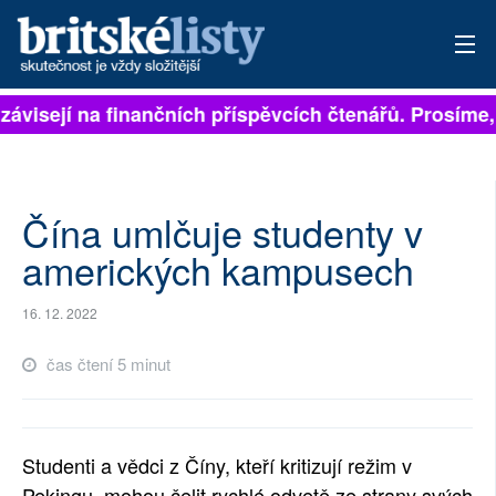
závisejí na finančních příspěvcích čtenářů. Prosíme, p
PŘIHLÁSIT
AKTUÁLNÍ VYDÁNÍ
ARCHIV
Čína umlčuje studenty v
amerických kampusech
ROZHOVORY
16. 12. 2022
TÉMATA
čas čtení 5 minut
NEJČTENĚJŠÍ ZA 7 DNÍ
AUTOŘI
Studenti a vědci z Číny, kteří kritizují režim v
PŘÍSPĚVKY NA PROVOZ
Pekingu, mohou čelit rychlé odvetě ze strany svých