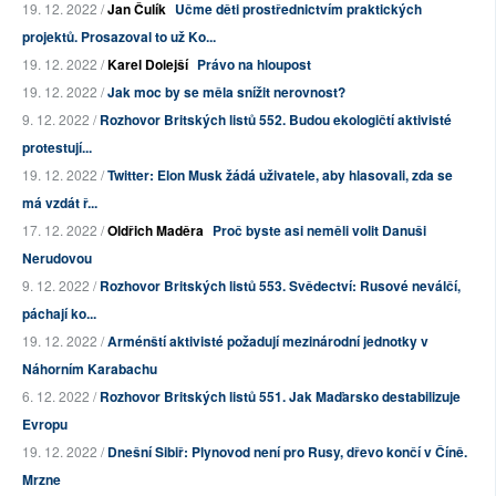
19. 12. 2022 /
Jan Čulík
Učme děti prostřednictvím praktických
projektů. Prosazoval to už Ko...
19. 12. 2022 /
Karel Dolejší
Právo na hloupost
19. 12. 2022 /
Jak moc by se měla snížit nerovnost?
9. 12. 2022 /
Rozhovor Britských listů 552. Budou ekologičtí aktivisté
protestují...
19. 12. 2022 /
Twitter: Elon Musk žádá uživatele, aby hlasovali, zda se
má vzdát ř...
17. 12. 2022 /
Oldřich Maděra
Proč byste asi neměli volit Danuši
Nerudovou
9. 12. 2022 /
Rozhovor Britských listů 553. Svědectví: Rusové neválčí,
páchají ko...
19. 12. 2022 /
Arménští aktivisté požadují mezinárodní jednotky v
Náhorním Karabachu
6. 12. 2022 /
Rozhovor Britských listů 551. Jak Maďarsko destabilizuje
Evropu
19. 12. 2022 /
Dnešní Sibiř: Plynovod není pro Rusy, dřevo končí v Číně.
Mrzne