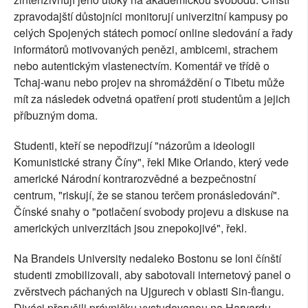
zpravodajští důstojníci monitorují univerzitní kampusy po
celých Spojených státech pomocí online sledování a řady
informátorů motivovaných penězi, ambicemi, strachem
nebo autentickým vlastenectvím. Komentář ve třídě o
Tchaj-wanu nebo projev na shromáždění o Tibetu může
mít za následek odvetná opatření proti studentům a jejich
příbuzným doma.
Studenti, kteří se nepodřizují "názorům a ideologii
Komunistické strany Číny", řekl Mike Orlando, který vede
americké Národní kontrarozvědné a bezpečnostní
centrum, "riskují, že se stanou terčem pronásledování".
Čínské snahy o "potlačení svobody projevu a diskuse na
amerických univerzitách jsou znepokojivé", řekl.
Na Brandeis University nedaleko Bostonu se loni čínští
studenti zmobilizovali, aby sabotovali internetový panel o
zvěrstvech páchaných na Ujgurech v oblasti Sin-ťiangu.
Diváci přerušili právničku vystudovanou na Harvardu,