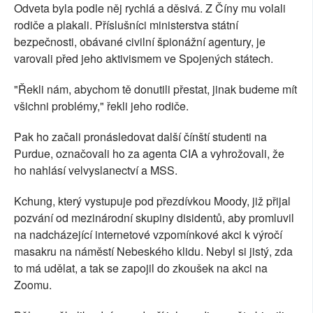
Odveta byla podle něj rychlá a děsivá. Z Číny mu volali
rodiče a plakali. Příslušníci ministerstva státní
bezpečnosti, obávané civilní špionážní agentury, je
varovali před jeho aktivismem ve Spojených státech.
"Řekli nám, abychom tě donutili přestat, jinak budeme mít
všichni problémy," řekli jeho rodiče.
Pak ho začali pronásledovat další čínští studenti na
Purdue, označovali ho za agenta CIA a vyhrožovali, že
ho nahlásí velvyslanectví a MSS.
Kchung, který vystupuje pod přezdívkou Moody, již přijal
pozvání od mezinárodní skupiny disidentů, aby promluvil
na nadcházející internetové vzpomínkové akci k výročí
masakru na náměstí Nebeského klidu. Nebyl si jistý, zda
to má udělat, a tak se zapojil do zkoušek na akci na
Zoomu.