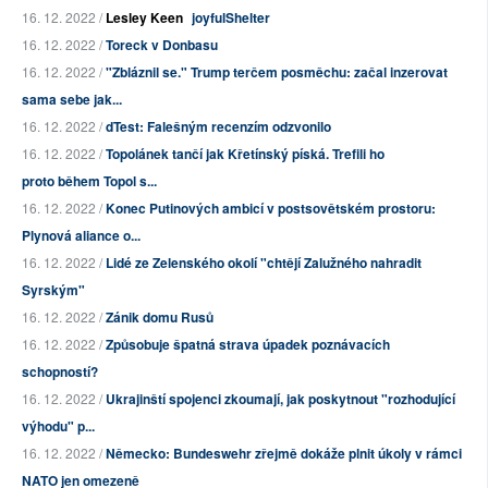
16. 12. 2022 /
Lesley Keen
joyfulShelter
16. 12. 2022 /
Toreck v Donbasu
16. 12. 2022 /
"Zbláznil se." Trump terčem posměchu: začal inzerovat
sama sebe jak...
16. 12. 2022 /
dTest: Falešným recenzím odzvonilo
16. 12. 2022 /
Topolánek tančí jak Křetínský píská. Trefili ho
proto během Topol s...
16. 12. 2022 /
Konec Putinových ambicí v postsovětském prostoru:
Plynová aliance o...
16. 12. 2022 /
Lidé ze Zelenského okolí "chtějí Zalužného nahradit
Syrským"
16. 12. 2022 /
Zánik domu Rusů
16. 12. 2022 /
Způsobuje špatná strava úpadek poznávacích
schopností?
16. 12. 2022 /
Ukrajinští spojenci zkoumají, jak poskytnout "rozhodující
výhodu" p...
16. 12. 2022 /
Německo: Bundeswehr zřejmě dokáže plnit úkoly v rámci
NATO jen omezeně