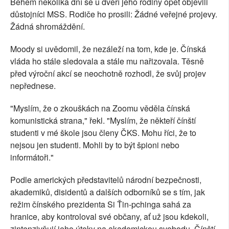
Během několika dní se u dveří jeho rodiny opět objevili
důstojníci MSS. Rodiče ho prosili: Žádné veřejné projevy.
Žádná shromáždění.
Moody si uvědomil, že nezáleží na tom, kde je. Čínská
vláda ho stále sledovala a stále mu nařizovala. Těsně
před výroční akcí se neochotně rozhodl, že svůj projev
nepřednese.
"Myslím, že o zkouškách na Zoomu věděla čínská
komunistická strana," řekl. "Myslím, že někteří čínští
studenti v mé škole jsou členy ČKS. Mohu říci, že to
nejsou jen studenti. Mohli by to být špioni nebo
informátoři."
Podle amerických představitelů národní bezpečnosti,
akademiků, disidentů a dalších odborníků se s tím, jak
režim čínského prezidenta Si Ťin-pchinga sahá za
hranice, aby kontroloval své občany, ať už jsou kdekoli,
zintenzivňují jeho útoky na akademickou svobodu. Čínští