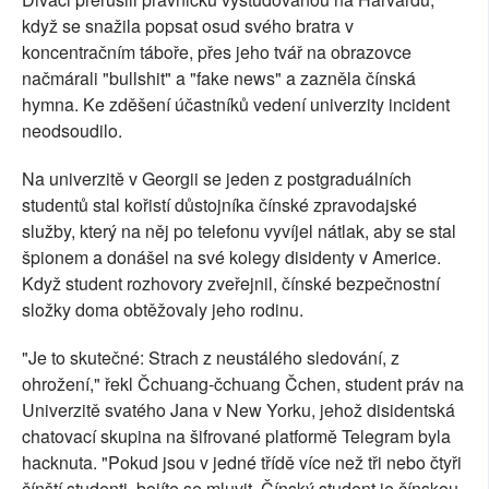
když se snažila popsat osud svého bratra v
koncentračním táboře, přes jeho tvář na obrazovce
načmárali "bullshit" a "fake news" a zazněla čínská
hymna. Ke zděšení účastníků vedení univerzity incident
neodsoudilo.
Na univerzitě v Georgii se jeden z postgraduálních
studentů stal kořistí důstojníka čínské zpravodajské
služby, který na něj po telefonu vyvíjel nátlak, aby se stal
špionem a donášel na své kolegy disidenty v Americe.
Když student rozhovory zveřejnil, čínské bezpečnostní
složky doma obtěžovaly jeho rodinu.
"Je to skutečné: Strach z neustálého sledování, z
ohrožení," řekl Čchuang-čchuang Čchen, student práv na
Univerzitě svatého Jana v New Yorku, jehož disidentská
chatovací skupina na šifrované platformě Telegram byla
hacknuta. "Pokud jsou v jedné třídě více než tři nebo čtyři
čínští studenti, bojíte se mluvit. Čínský student je čínskou