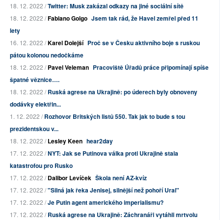
18. 12. 2022 /
Twitter: Musk zakázal odkazy na jiné sociální sítě
18. 12. 2022 /
Fabiano Golgo
Jsem tak rád, že Havel zemřel před 11
lety
16. 12. 2022 /
Karel Dolejší
Proč se v Česku aktivního boje s ruskou
pátou kolonou nedočkáme
18. 12. 2022 /
Pavel Veleman
Pracoviště Úřadů práce připomínají spíše
špatné věznice….
18. 12. 2022 /
Ruská agrese na Ukrajině: po úderech byly obnoveny
dodávky elektřin...
1. 12. 2022 /
Rozhovor Britských listů 550. Tak jak to bude s tou
prezidentskou v...
18. 12. 2022 /
Lesley Keen
hear2day
17. 12. 2022 /
NYT: Jak se Putinova válka proti Ukrajině stala
katastrofou pro Rusko
17. 12. 2022 /
Dalibor Levíček
Škola není AZ-kvíz
17. 12. 2022 /
"Silná jak řeka Jenisej, silnější než pohoří Ural"
17. 12. 2022 /
Je Putin agent amerického imperialismu?
17. 12. 2022 /
Ruská agrese na Ukrajině: Záchranáři vytáhli mrtvolu