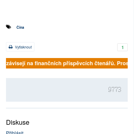
Čína
1
Vytisknout
ně závisejí na finančních příspěvcích čtenářů. Prosíme
9773
Diskuse
Přihlásit