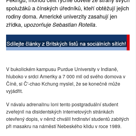
spolužáků a čínských úředníků, kteří obtěžují jejich
SOCIÁLNÍ SÍTĚ
rodiny doma. Americké univerzity zasahují jen
RUBRIKY
zřídka,
.
upozorňuje Sebastian Rotella
PLNÁ VERZE STRÁNEK
V bukolickém kampusu Purdue University v Indianě,
hluboko v srdci Ameriky a 7 000 mil od svého domova v
Číně, si Č'-chao Kchung myslel, že se konečně může
vyjádřit.
V návalu adrenalinu loni tento postgraduální student
zveřejnil na disidentských internetových stránkách
otevřený dopis, v němž chválil hrdinství studentů zabitých
při masakru na náměstí Nebeského klidu v roce 1989.