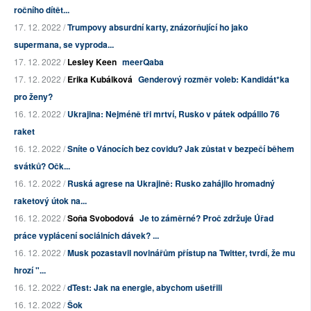
ročního dítět...
17. 12. 2022 /
Trumpovy absurdní karty, znázorňující ho jako
supermana, se vyproda...
17. 12. 2022 /
Lesley Keen
meerQaba
17. 12. 2022 /
Erika Kubálková
Genderový rozměr voleb: Kandidát*ka
pro ženy?
16. 12. 2022 /
Ukrajina: Nejméně tři mrtví, Rusko v pátek odpálilo 76
raket
16. 12. 2022 /
Sníte o Vánocích bez covidu? Jak zůstat v bezpečí během
svátků? Očk...
16. 12. 2022 /
Ruská agrese na Ukrajině: Rusko zahájilo hromadný
raketový útok na...
16. 12. 2022 /
Soňa Svobodová
Je to záměrné? Proč zdržuje Úřad
práce vyplácení sociálních dávek? ...
16. 12. 2022 /
Musk pozastavil novinářům přístup na Twitter, tvrdí, že mu
hrozí "...
16. 12. 2022 /
dTest: Jak na energie, abychom ušetřili
16. 12. 2022 /
Šok