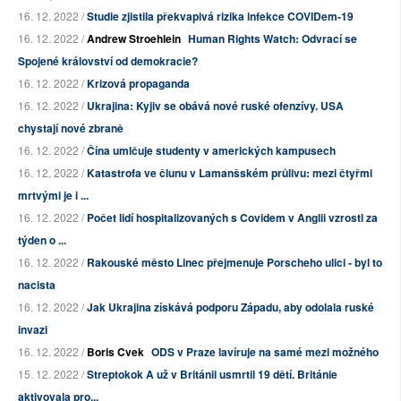
16. 12. 2022 /
Studie zjistila překvapivá rizika infekce COVIDem-19
16. 12. 2022 /
Andrew Stroehlein
Human Rights Watch: Odvrací se
Spojené království od demokracie?
16. 12. 2022 /
Krizová propaganda
16. 12. 2022 /
Ukrajina: Kyjiv se obává nové ruské ofenzívy. USA
chystají nové zbraně
16. 12. 2022 /
Čína umlčuje studenty v amerických kampusech
16. 12. 2022 /
Katastrofa ve člunu v Lamanšském průlivu: mezi čtyřmi
mrtvými je i ...
16. 12. 2022 /
Počet lidí hospitalizovaných s Covidem v Anglii vzrostl za
týden o ...
16. 12. 2022 /
Rakouské město Linec přejmenuje Porscheho ulici - byl to
nacista
16. 12. 2022 /
Jak Ukrajina získává podporu Západu, aby odolala ruské
invazi
16. 12. 2022 /
Boris Cvek
ODS v Praze lavíruje na samé mezi možného
15. 12. 2022 /
Streptokok A už v Británii usmrtil 19 dětí. Británie
aktivovala pro...