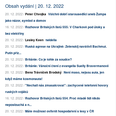
Obsah vydání | 20. 12. 2022
20. 12. 2022 /
Peter Chvojka
Všichni dobří starousedlíci aneb Žumpa
jako názor, symbol a domov
16. 12. 2022 /
Rozhovor Britských listů 555: V Charkově pod útoky a
bez elektřiny
20. 12. 2022 /
Lesley Keen
twidelia
20. 12. 2022 /
Ruská agrese na Ukrajině: Zelenskij navštívil Bachmut.
Putin přiz...
20. 12. 2022 /
Británie: Co je tohle za soudce?
20. 12. 2022 /
Británie: Vánoční čtení z evangelia Suelly Bravermanové
20. 12. 2022 /
Beno Trávníček Brodský
Není maso, nejsou auta, jen
když máme kosmonauta!
20. 12. 2022 /
"Nechali nás zmasakrovat": zachycené telefonní hovory
ruských vojáků
16. 12. 2022 /
Rozhovor Britských listů 554. Proč mladé lidi nikdo
neposlouchá a n...
20. 12. 2022 /
Máte možnost ovlivnit hospodaření s lesy v ČR