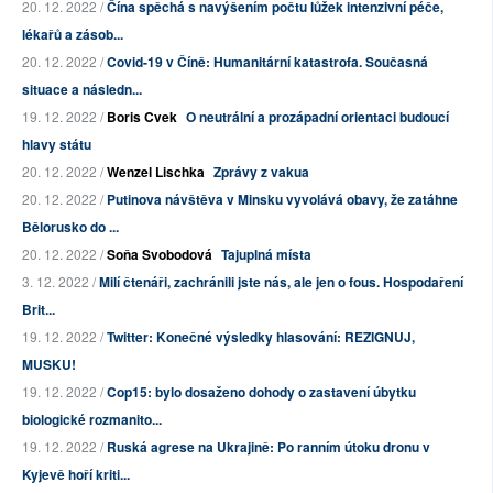
20. 12. 2022 /
Čína spěchá s navýšením počtu lůžek intenzivní péče,
lékařů a zásob...
20. 12. 2022 /
Covid-19 v Číně: Humanitární katastrofa. Současná
situace a následn...
19. 12. 2022 /
Boris Cvek
O neutrální a prozápadní orientaci budoucí
hlavy státu
20. 12. 2022 /
Wenzel Lischka
Zprávy z vakua
20. 12. 2022 /
Putinova návštěva v Minsku vyvolává obavy, že zatáhne
Bělorusko do ...
20. 12. 2022 /
Soňa Svobodová
Tajuplná místa
3. 12. 2022 /
Milí čtenáři, zachránili jste nás, ale jen o fous. Hospodaření
Brit...
19. 12. 2022 /
Twitter: Konečné výsledky hlasování: REZIGNUJ,
MUSKU!
19. 12. 2022 /
Cop15: bylo dosaženo dohody o zastavení úbytku
biologické rozmanito...
19. 12. 2022 /
Ruská agrese na Ukrajině: Po ranním útoku dronu v
Kyjevě hoří kriti...