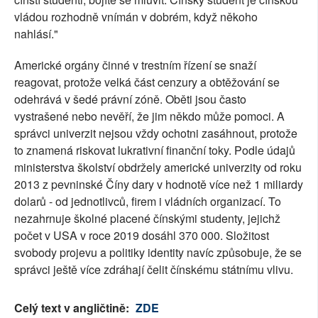
vládou rozhodně vnímán v dobrém, když někoho
nahlásí."
Americké orgány činné v trestním řízení se snaží
reagovat, protože velká část cenzury a obtěžování se
odehrává v šedé právní zóně. Oběti jsou často
vystrašené nebo nevěří, že jim někdo může pomoci. A
správci univerzit nejsou vždy ochotni zasáhnout, protože
to znamená riskovat lukrativní finanční toky. Podle údajů
ministerstva školství obdržely americké univerzity od roku
2013 z pevninské Číny dary v hodnotě více než 1 miliardy
dolarů - od jednotlivců, firem i vládních organizací. To
nezahrnuje školné placené čínskými studenty, jejichž
počet v USA v roce 2019 dosáhl 370 000. Složitost
svobody projevu a politiky identity navíc způsobuje, že se
správci ještě více zdráhají čelit čínskému státnímu vlivu.
Celý text v angličtině:
ZDE