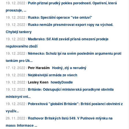
19. 12. 2022 /
Putin přiznal prudký pokles porodnosti. Opatření, která
prosazuje, ...
19. 12. 2022 /
Rusko: Speciální operace "vše omluví"
19. 12. 2022 /
Rusko nemůže přesměrovat export ropy na východ.
Chybějí tankery
19. 12. 2022 /
Maďarsko: Síť Aldi zavádí přísná omezení prodeje
regulovaného zboží
19. 12. 2022 /
Německo: Scholz lpí na svém posledním argumentu proti
tankům pro Uk...
17. 12. 2022 /
Petr Haraším
Hodný, zlý a nerudný
19. 12. 2022 /
Nejděsivější armáda ze všech
19. 12. 2022 /
Lesley Keen
howdyDoodle
19. 12. 2022 /
Británie: Odstupující ministerská poradkyně obvinila
ministryni vni...
19. 12. 2022 /
Pobrexitová "globální Británie": Britští poslanci obviněni z
využív...
26. 11. 2022 /
Rozhovor Britských listů 549. V Putinově mlýnku na
maso: Informace ...