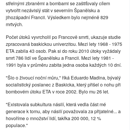
střelnými zbraněmi a bombami se zaštiťovaly cílem
vytvořit nezávislý stát v severním Španělsku a
jihozápadní Francii. Výsledkem bylo nejméně 829
mrtvých.
Počet útoků vyvrcholil po Francově smrti, ukazuje studie
zpracovaná baskickou univerzitou. Mezi lety 1968 - 1975
ETA zabila 43 osob. Pak si do roku 2010 útoky vyžádaly
smrt 786 lidí ve Španělsku a Francii. Mezi lety 1981 -
1991 byla v průměru zabita jedna osoba každých 10 dní.
"Šlo o živoucí noční můru," říká Eduardo Madina, bývalý
socialistický poslanec z Baskicka, který přišel o nohu při
bombovém útoku ETA v roce 2002. Bylo mu 26 let.
"Existovala subkultura násilí, která vedla část mé
generace k tomu, aby násilí považovala za přijatelné... a
hovoříme o množství lidí, takřka 200 000, 12 %
populace."