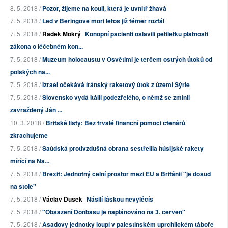
8. 5. 2018 /
Pozor, žijeme na kouli, která je uvnitř žhavá
7. 5. 2018 /
Led v Beringově moři letos již téměř roztál
7. 5. 2018 /
Radek Mokrý
Konopní pacienti oslavili pětiletku platnosti
zákona o léčebném kon...
7. 5. 2018 /
Muzeum holocaustu v Osvětimi je terčem ostrých útoků od
polských na...
7. 5. 2018 /
Izrael očekává íránský raketový útok z území Sýrie
7. 5. 2018 /
Slovensko vydá Itálii podezřelého, o němž se zmínil
zavražděný Ján ...
10. 3. 2018 /
Britské listy: Bez trvalé finanční pomoci čtenářů
zkrachujeme
7. 5. 2018 /
Saúdská protivzdušná obrana sestřelila húsijské rakety
mířící na Na...
7. 5. 2018 /
Brexit: Jednotný celní prostor mezi EU a Británii "je dosud
na stole"
7. 5. 2018 /
Václav Dušek
Násilí láskou nevyléčíš
7. 5. 2018 /
"Obsazení Donbasu je naplánováno na 3. červen"
7. 5. 2018 /
Asadovy jednotky loupí v palestinském uprchlickém táboře