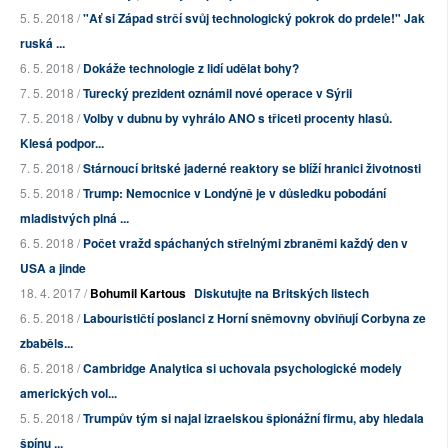
5. 5. 2018 /
"Ať si Západ strčí svůj technologický pokrok do prdele!" Jak
ruská ...
6. 5. 2018 /
Dokáže technologie z lidí udělat bohy?
7. 5. 2018 /
Turecký prezident oznámil nové operace v Sýrii
7. 5. 2018 /
Volby v dubnu by vyhrálo ANO s třiceti procenty hlasů.
Klesá podpor...
7. 5. 2018 /
Stárnoucí britské jaderné reaktory se blíží hranici životnosti
5. 5. 2018 /
Trump: Nemocnice v Londýně je v důsledku pobodání
mladistvých plná ...
6. 5. 2018 /
Počet vražd spáchaných střelnými zbraněmi každý den v
USA a jinde
18. 4. 2017 /
Bohumil Kartous
Diskutujte na Britských listech
6. 5. 2018 /
Labourističtí poslanci z Horní sněmovny obviňují Corbyna ze
zbaběls...
6. 5. 2018 /
Cambridge Analytica si uchovala psychologické modely
amerických vol...
5. 5. 2018 /
Trumpův tým si najal izraelskou špionážní firmu, aby hledala
špínu ...