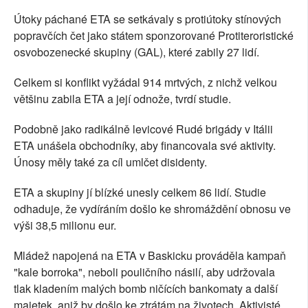
Útoky páchané ETA se setkávaly s protiútoky stínových
popravčích čet jako státem sponzorované Protiteroristické
osvobozenecké skupiny (GAL), které zabily 27 lidí.
Celkem si konflikt vyžádal 914 mrtvých, z nichž velkou
většinu zabila ETA a její odnože, tvrdí studie.
Podobně jako radikálně levicové Rudé brigády v Itálii
ETA unášela obchodníky, aby financovala své aktivity.
Únosy měly také za cíl umlčet disidenty.
ETA a skupiny jí blízké unesly celkem 86 lidí. Studie
odhaduje, že vydíráním došlo ke shromáždění obnosu ve
výši 38,5 milionu eur.
Mládež napojená na ETA v Baskicku prováděla kampaň
"kale borroka", neboli pouličního násilí, aby udržovala
tlak kladením malých bomb ničících bankomaty a další
majetek, aniž by došlo ke ztrátám na životech. Aktivisté