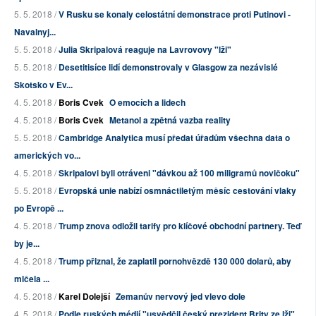
5. 5. 2018 /
V Rusku se konaly celostátní demonstrace proti Putinovi -
Navalnyj...
5. 5. 2018 /
Julia Skripalová reaguje na Lavrovovy "lži"
5. 5. 2018 /
Desetitisíce lidí demonstrovaly v Glasgow za nezávislé
Skotsko v Ev...
4. 5. 2018 /
Boris Cvek
O emocích a lidech
4. 5. 2018 /
Boris Cvek
Metanol a zpětná vazba reality
5. 5. 2018 /
Cambridge Analytica musí předat úřadům všechna data o
amerických vo...
4. 5. 2018 /
Skripalovi byli otráveni "dávkou až 100 miligramů novičoku"
5. 5. 2018 /
Evropská unie nabízí osmnáctiletým měsíc cestování vlaky
po Evropě ...
4. 5. 2018 /
Trump znova odložil tarify pro klíčové obchodní partnery. Teď
by je...
4. 5. 2018 /
Trump přiznal, že zaplatil pornohvězdě 130 000 dolarů, aby
mlčela ...
4. 5. 2018 /
Karel Dolejší
Zemanův nervový jed vlevo dole
4. 5. 2018 /
Podle ruských médií "usvědčil český prezident Brity ze lži"