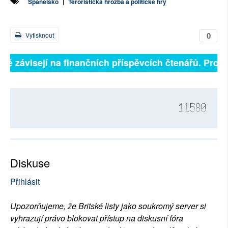
Španělsko
|
Teroristická hrozba a politické hry
0
Vytisknout
lně závisejí na finančních příspěvcích čtenářů. Prosím
11580
Diskuse
Přihlásit
Upozorňujeme, že Britské listy jako soukromý server si
vyhrazují právo blokovat přístup na diskusní fóra