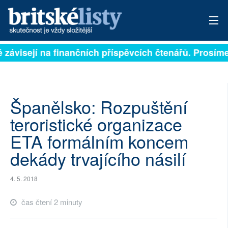
ě závisejí na finančních příspěvcích čtenářů. Prosíme,
PŘIHLÁSIT
AKTUÁLNÍ VYDÁNÍ
ARCHIV
Španělsko: Rozpuštění
teroristické organizace
ROZHOVORY
ETA formálním koncem
TÉMATA
dekády trvajícího násilí
NEJČTENĚJŠÍ ZA 7 DNÍ
4. 5. 2018
AUTOŘI
čas čtení 2 minuty
PŘÍSPĚVKY NA PROVOZ