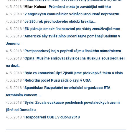
4. 5. 2018 /
Milan Kohout
Průměrná mzda je zavádějící měřítko
4. 5. 2018 /
V anglických komunálních volbách labouristé neprorazili
4. 5. 2018 /
Je 280. rok přechodového období brexitu...
4. 5. 2018 /
EU plánuje omezit financování pro vlády zneužívající moc
4. 5. 2018 /
Americké síly zvláštního určení tajně pomáhají Saúdům v
Jemenu
4. 5. 2018 /
Protiponorkový boj v popředí zájmu finského námořnictva
4. 5. 2018 /
Opata: Musíme snižovat závislost na Rusku a soustředit se i
na dezi...
4. 5. 2018 /
Bylo za komunistů líp? Zjistili jsme překvapivá fakta a čísla
4. 5. 2018 /
Rekordní počet Rusů žádá o azyl v USA
4. 5. 2018 /
Španělsko: Rozpuštění teroristické organizace ETA
formálním koncem ...
4. 5. 2018 /
Sýrie: Začala evakuace posledních povstaleckých území
jižně od Damašku
4. 5. 2018 /
Hospodaření OSBL v dubnu 2018