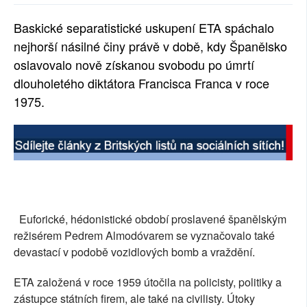
SOCIÁLNÍ SÍTĚ
Baskické separatistické uskupení ETA spáchalo
nejhorší násilné činy právě v době, kdy Španělsko
RUBRIKY
oslavovalo nově získanou svobodu po úmrtí
PLNÁ VERZE STRÁNEK
dlouholetého diktátora Francisca Franca v roce
1975.
Euforické, hédonistické období proslavené španělským
režisérem Pedrem Almodóvarem se vyznačovalo také
devastací v podobě vozidlových bomb a vraždění.
ETA založená v roce 1959 útočila na policisty, politiky a
zástupce státních firem, ale také na civilisty. Útoky