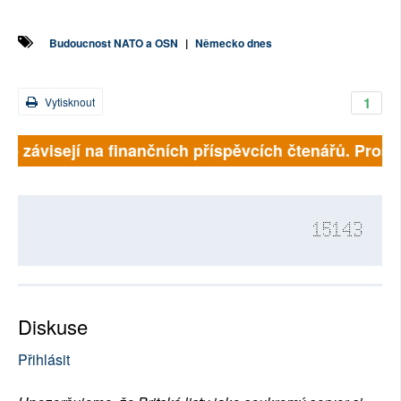
Budoucnost NATO a OSN
|
Německo dnes
1
Vytisknout
lně závisejí na finančních příspěvcích čtenářů. Prosím
15143
Diskuse
Přihlásit