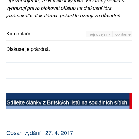
Upozorňujeme, že Britské listy jako soukromý server si
vyhrazují právo blokovat přístup na diskusní fóra
jakémukoliv diskutérovi, pokud to uznají za důvodné.
Komentáře
nejnovější
oblíbené
Diskuse je prázdná.
Obsah vydání | 27. 4. 2017