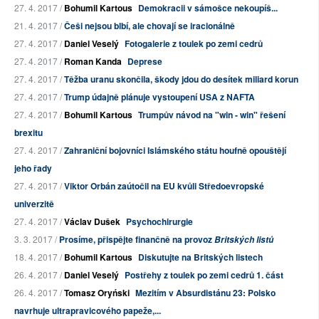
27. 4. 2017 /
Bohumil Kartous
Demokracii v sámošce nekoupíš...
21. 4. 2017 /
Češi nejsou blbí, ale chovají se iracionálně
27. 4. 2017 /
Daniel Veselý
Fotogalerie z toulek po zemi cedrů
27. 4. 2017 /
Roman Kanda
Deprese
27. 4. 2017 /
Těžba uranu skončila, škody jdou do desítek miliard korun
27. 4. 2017 /
Trump údajně plánuje vystoupení USA z NAFTA
27. 4. 2017 /
Bohumil Kartous
Trumpův návod na "win - win" řešení
brexitu
27. 4. 2017 /
Zahraniční bojovníci Islámského státu houfně opouštějí
jeho řady
27. 4. 2017 /
Viktor Orbán zaútočil na EU kvůli Středoevropské
univerzitě
27. 4. 2017 /
Václav Dušek
Psychochirurgie
3. 3. 2017 /
Prosíme, přispějte finančně na provoz
Britských listů
18. 4. 2017 /
Bohumil Kartous
Diskutujte na Britských listech
26. 4. 2017 /
Daniel Veselý
Postřehy z toulek po zemi cedrů 1. část
26. 4. 2017 /
Tomasz Oryński
Mezitím v Absurdistánu 23: Polsko
navrhuje ultrapravicového papeže,...