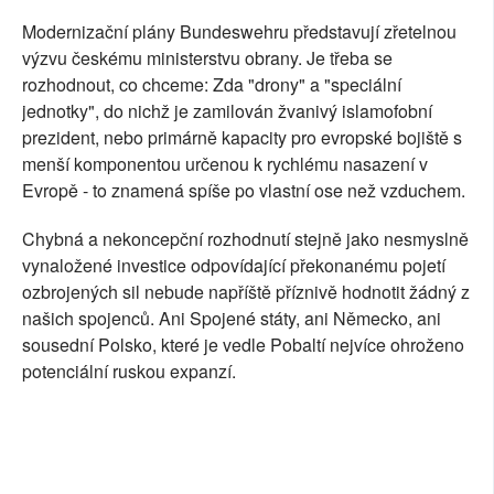
Modernizační plány Bundeswehru představují zřetelnou
výzvu českému ministerstvu obrany. Je třeba se
rozhodnout, co chceme: Zda "drony" a "speciální
jednotky", do nichž je zamilován žvanivý islamofobní
prezident, nebo primárně kapacity pro evropské bojiště s
menší komponentou určenou k rychlému nasazení v
Evropě - to znamená spíše po vlastní ose než vzduchem.
Chybná a nekoncepční rozhodnutí stejně jako nesmyslně
vynaložené investice odpovídající překonanému pojetí
ozbrojených sil nebude napříště příznivě hodnotit žádný z
našich spojenců. Ani Spojené státy, ani Německo, ani
sousední Polsko, které je vedle Pobaltí nejvíce ohroženo
potenciální ruskou expanzí.