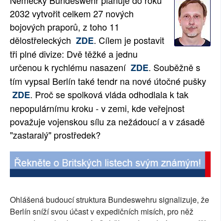
Německý Bundeswehr plánuje do roku
2032 vytvořit celkem 27 nových
SOCIÁLNÍ SÍTĚ
bojových praporů, z toho 11
RUBRIKY
dělostřeleckých
. Cílem je postavit
ZDE
tři plné divize: Dvě těžké a jednu
PLNÁ VERZE STRÁNEK
určenou k rychlému nasazení
. Souběžně s
ZDE
tím vypsal Berlín také tendr na nové útočné pušky
. Proč se spolková vláda odhodlala k tak
ZDE
nepopulárnímu kroku - v zemi, kde veřejnost
považuje vojenskou sílu za nežádoucí a v zásadě
"zastaralý" prostředek?
Ohlášená budoucí struktura Bundeswehru signalizuje, že
Berlín sníží svou účast v expedičních misích, pro něž