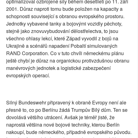
optimalizoval ozbrojené síly během desetiletí po 11. září
2001. Důraz naproti tomu bude položen na kapacity a
schopnosti související s obranou evropského prostoru.
Jednotky vybavené tanky a bojovými vozidly pěchoty,
stejně jako znovuvybudování dělostřelectva, to jsou
všechno ohlasy lekcí, které Západ vyvodil z bojů na
Ukrajině a scénářů napadení Pobaltí simulovaných
RAND Corporation. Co v tuto chvíli německému plánu
ještě chybí je důraz na organickou protivzdušnou obranu
manévrových jednotek a logistické zabezpečení
evropských operací.
Silný Bundeswehr připravený k obraně Evropy není ale
přesně to, co po Berlínu žádá Trumpův Bílý dům. Ten se
dovolává většího utrácení. Avšak je téměř jisté, že
naprostá většina nové bojové techniky, kterou Berlín
nakoupí, bude německého, případně evropského původu.