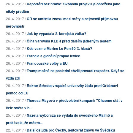
26. 4. 2017 /
Reportéři bez hranic: Svoboda projevu je ohrožena jako
nikdy předtím
26. 4. 2017 /
ČR se umístila znovu mezi státy s nejmenší příjmovou
nerovností
26. 4. 2017 /
Jak by vypadala 2. korejská válka?
26. 4. 2017 /
Čína varovala KLDR před dalším jaderným testem
26. 4. 2017 /
Kde vezme Marine Le Pen 50 % hlasů?
26. 4. 2017 /
Francie a globální propad levice
26. 4. 2017 /
Francouzské volby a EU
26. 4. 2017 /
Trump možná na poslední chvíli prosadí rozpočet. Když se
vzdá zdi
26. 4. 2017 /
Rektor Středoevropské univerzity žádá proti Orbánovi
pomoc od EU
26. 4. 2017 /
Theresa Mayová v předvolební kampani: "Chceme stát v
čele světa v b...
25. 4. 2017 /
Gazeta wyborcza se vydala do švédského Malmö a
prokázala, že město...
22. 4. 2017 /
Další ostuda pro Čechy, tentokrát znovu ve Švédsku