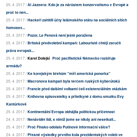
25. 4. 2017 /
Al Jazeera: Kdo je za nárůstem konzervatismu v Evropě a
proč to nen...
25. 4. 2017 /
Hackeři zahltili účty Islámského státu na sociálních sítích
homosex...
25. 4. 2017 /
Pozor, Le Penová není ještě poražena
25. 4. 2017 /
Britská předvolební kampaň: Labouristé chtějí zaručit
práva evropsk...
25. 4. 2017 /
Karel Dolejší
Proč pacifistické Německo rozšiřuje
armádu?
25. 4. 2017 /
Ke korejským břehům "míří americká ponorka"
25. 4. 2017 /
Macronova kampaň byla terčem ruských kyberútoků
25. 4. 2017 /
Francie před dalšími volbami čelí existenciálním otázkám
25. 4. 2017 /
Knihovna spisovatelky a přítelkyně z domu smutku Evy
Kantůrkové
25. 4. 2017 /
Kontinentální Evropa obhájila politickou příčetnost
24. 4. 2017 /
Nenávidět lidi, s nimiž jsme se nikdy ani nesetkali...
25. 4. 2017 /
Proč Finsko odolalo Putinově informační válce?
24. 4. 2017 /
Přesné výsledky prvního kola prezidentských voleb ve