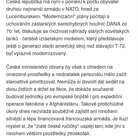
Česká republika má nyní v poměru k počtu obyvatel
druhou nejmenší armádu v NATO, hned za
Lucemburskem. "Modernizační" plány počítají s
uchováním zastaralých samohybných houfnic DANA ze
70. let, diskutuje se možnost náhrady starých sovětských
tanků - čerstvě izraelským modelem, který představuje
ještě o generaci starší americký stroj než stávající T-72,
byť výrazně modernizovaný.
České ministerstvo obrany by však s ohledem na
omezené prostředky a nedostatek personálu mělo začít
starostlivě prioritizovat. Nemůže si dovolit dál sedět na
dvou židlích a držet se fikce, že dokáže současně
budovat jednotky pro evropské bojiště i pro expediční
operace řekněme v Afghánistánu. Takové protichůdné
úkoly dnes nezvládá souběžně zajistit ani mnohem
silnější a lépe financovaná francouzská armáda. Je iluzí
myslet si, že "zlaté české ručičky" uspějí tam, kde jiní s
mnohem většími prostředky ztroskotali.