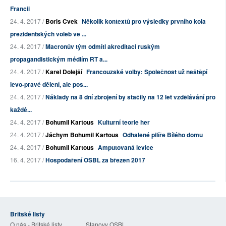
Francii
24. 4. 2017 /
Boris Cvek
Několik kontextů pro výsledky prvního kola
prezidentských voleb ve ...
24. 4. 2017 /
Macronův tým odmítl akreditaci ruským
propagandistickým médiím RT a...
24. 4. 2017 /
Karel Dolejší
Francouzské volby: Společnost už neštěpí
levo-pravé dělení, ale pos...
24. 4. 2017 /
Náklady na 8 dní zbrojení by stačily na 12 let vzdělávání pro
každé...
24. 4. 2017 /
Bohumil Kartous
Kulturní teorie her
24. 4. 2017 /
Jáchym Bohumil Kartous
Odhalené pilíře Bílého domu
24. 4. 2017 /
Bohumil Kartous
Amputovaná levice
16. 4. 2017 /
Hospodaření OSBL za březen 2017
Britské listy
O nás - Britské listy
Stanovy OSBL