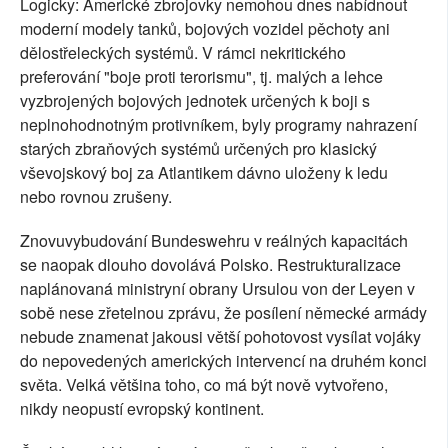
Logicky: Americké zbrojovky nemohou dnes nabídnout
moderní modely tanků, bojových vozidel pěchoty ani
dělostřeleckých systémů. V rámci nekritického
preferování "boje proti terorismu", tj. malých a lehce
vyzbrojených bojových jednotek určených k boji s
neplnohodnotným protivníkem, byly programy nahrazení
starých zbraňových systémů určených pro klasický
vševojskový boj za Atlantikem dávno uloženy k ledu
nebo rovnou zrušeny.
Znovuvybudování Bundeswehru v reálných kapacitách
se naopak dlouho dovolává Polsko. Restrukturalizace
naplánovaná ministryní obrany Ursulou von der Leyen v
sobě nese zřetelnou zprávu, že posílení německé armády
nebude znamenat jakousi větší pohotovost vysílat vojáky
do nepovedených amerických intervencí na druhém konci
světa. Velká většina toho, co má být nově vytvořeno,
nikdy neopustí evropský kontinent.