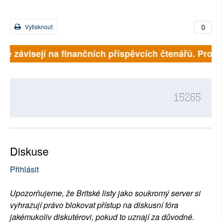
0
Vytisknout
lně závisejí na finančních příspěvcích čtenářů. Prosím
15265
Diskuse
Přihlásit
Upozorňujeme, že Britské listy jako soukromý server si
vyhrazují právo blokovat přístup na diskusní fóra
jakémukoliv diskutérovi, pokud to uznají za důvodné.