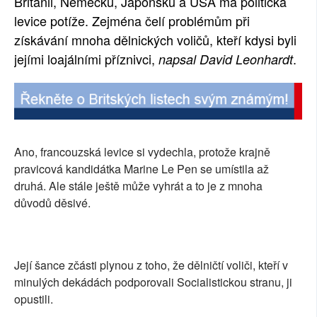
Británii, Německu, Japonsku a USA má politická
SOCIÁLNÍ SÍTĚ
levice potíže. Zejména čelí problémům při
získávání mnoha dělnických voličů, kteří kdysi byli
RUBRIKY
jejími loajálními příznivci,
.
napsal David Leonhardt
PLNÁ VERZE STRÁNEK
Ano, francouzská levice si vydechla, protože krajně
pravicová kandidátka Marine Le Pen se umístila až
druhá. Ale stále ještě může vyhrát a to je z mnoha
důvodů děsivé.
Její šance zčásti plynou z toho, že dělničtí voliči, kteří v
minulých dekádách podporovali Socialistickou stranu, ji
opustili.