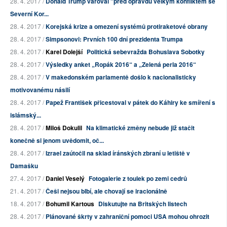
28. 4. 2017 /
Donald Trump varoval "před opravdu velkým konfliktem se
Severní Kor...
28. 4. 2017 /
Korejská krize a omezení systémů protiraketové obrany
28. 4. 2017 /
Simpsonovi: Prvních 100 dní prezidenta Trumpa
28. 4. 2017 /
Karel Dolejší
Politická sebevražda Bohuslava Sobotky
28. 4. 2017 /
Výsledky anket „Ropák 2016“ a „Zelená perla 2016“
28. 4. 2017 /
V makedonském parlamentě došlo k nacionalisticky
motivovanému násilí
28. 4. 2017 /
Papež František přicestoval v pátek do Káhiry ke smíření s
islámský...
28. 4. 2017 /
Miloš Dokulil
Na klimatické změny nebude již stačit
konečně si jenom uvědomit, oč...
28. 4. 2017 /
Izrael zaútočil na sklad íránských zbraní u letiště v
Damašku
27. 4. 2017 /
Daniel Veselý
Fotogalerie z toulek po zemi cedrů
21. 4. 2017 /
Češi nejsou blbí, ale chovají se iracionálně
18. 4. 2017 /
Bohumil Kartous
Diskutujte na Britských listech
28. 4. 2017 /
Plánované škrty v zahraniční pomoci USA mohou ohrozit