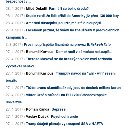
bezpečnost v ...
28. 4. 2017 /
Miloš Dokulil
Farmáři se bojí o úrodu?
28. 4. 2017 /
Studie tvrdí, že lidé přišli do Ameriky již před 130 000 lety
28. 4. 2017 /
Američtí důstojníci jsou zřejmě stále hloupější
27. 4. 2017 /
Facebook přiznal, že vlády ho zneužívaly v předvolebních
kampaních ...
3. 3. 2017 /
Prosíme, přispějte finančně na provoz
Britských listů
27. 4. 2017 /
Bohumil Kartous
Demokracii v sámošce nekoupíš...
27. 4. 2017 /
Theresa Mayová se do britských voleb nyní rozhodla
vyvolávat nenávi...
27. 4. 2017 /
Bohumil Kartous
Trumpův návod na "win - win" řešení
brexitu
27. 4. 2017 /
Těžba uranu skončila, škody jdou do desítek miliard korun
27. 4. 2017 /
Viktor Orbán zaútočil na EU kvůli Středoevropské
univerzitě
27. 4. 2017 /
Roman Kanda
Deprese
27. 4. 2017 /
Václav Dušek
Psychochirurgie
27. 4. 2017 /
Trump údajně plánuje vystoupení USA z NAFTA