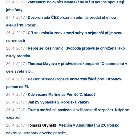
27. 4. 2017 /
Zahraniční bojovníci Islámského státu houfně opouštějí
jeho řady
27. 4. 2017 /
Dozorčí rada ČEZ prozatím odmítla prodat uhelnou
elektrárnu Počer...
26. 4. 2017 /
ČR se umístila znovu mezi státy s nejmenší příjmovou
nerovností
26. 4. 2017 /
Reportéři bez hranic: Svoboda projevu je ohrožena jako
nikdy předtím
26. 4. 2017 /
Theresa Mayová v předvolební kampani: "Chceme stát v
čele světa v b...
26. 4. 2017 /
Rektor Středoevropské univerzity žádá proti Orbánovi
pomoc od EU
26. 4. 2017 /
Kde vezme Marine Le Pen 50 % hlasů?
26. 4. 2017 /
Jak by vypadala 2. korejská válka?
26. 4. 2017 /
Trump možná na poslední chvíli prosadí rozpočet. Když se
vzdá zdi
26. 4. 2017 /
Tomasz Oryński
Mezitím v Absurdistánu 23: Polsko
navrhuje ultrapravicového papeže,...