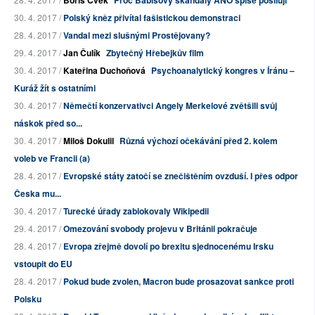
Boris Cvek
Proč Babišovy skandály ANO spíše posilují
30. 4. 2017 /
Polský kněz přivítal fašistickou demonstraci
28. 4. 2017 /
Vandal mezi slušnými Prostějovany?
29. 4. 2017 /
Jan Čulík
Zbytečný Hřebejkův film
30. 4. 2017 /
Kateřina Duchoňová
Psychoanalytický kongres v Íránu –
Kuráž žít s ostatními
30. 4. 2017 /
Němečtí konzervativci Angely Merkelové zvětšili svůj
náskok před so...
30. 4. 2017 /
Miloš Dokulil
Různá výchozí očekávání před 2. kolem
voleb ve Francii (a)
28. 4. 2017 /
Evropské státy zatočí se znečištěním ovzduší. I přes odpor
Česka mu...
30. 4. 2017 /
Turecké úřady zablokovaly Wikipedii
29. 4. 2017 /
Omezování svobody projevu v Británii pokračuje
28. 4. 2017 /
Evropa zřejmě dovolí po brexitu sjednocenému Irsku
vstoupit do EU
28. 4. 2017 /
Pokud bude zvolen, Macron bude prosazovat sankce proti
Polsku