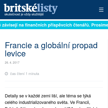
ě závisejí na finančních příspěvcích čtenářů. Prosíme,
PŘIHLÁSIT
AKTUÁLNÍ VYDÁNÍ
Francie a globální propad
ARCHIV
levice
ROZHOVORY
26. 4. 2017
TÉMATA
čas čtení 1 minuta
NEJČTENĚJŠÍ ZA 7 DNÍ
AUTOŘI
Detaily se v každé zemi liší, ale téma se týká
celého industrializovaného světa. Ve Francii,
PŘÍSPĚVKY NA PROVOZ