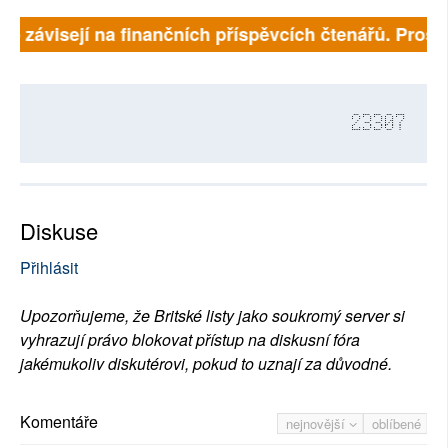
ně závisejí na finančních příspěvcích čtenářů. Prosím
23307
Diskuse
Přihlásit
Upozorňujeme, že Britské listy jako soukromý server si
vyhrazují právo blokovat přístup na diskusní fóra
jakémukoliv diskutérovi, pokud to uznají za důvodné.
Komentáře
nejnovější
oblíbené