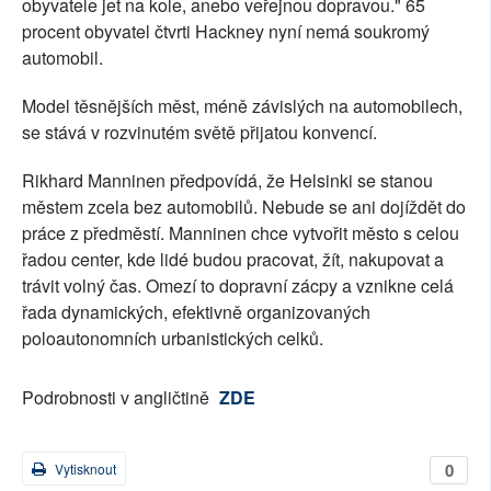
obyvatele jet na kole, anebo veřejnou dopravou." 65
procent obyvatel čtvrti Hackney nyní nemá soukromý
automobil.
Model těsnějších měst, méně závislých na automobilech,
se stává v rozvinutém světě přijatou konvencí.
Rikhard Manninen předpovídá, že Helsinki se stanou
městem zcela bez automobilů. Nebude se ani dojíždět do
práce z předměstí. Manninen chce vytvořit město s celou
řadou center, kde lidé budou pracovat, žít, nakupovat a
trávit volný čas. Omezí to dopravní zácpy a vznikne celá
řada dynamických, efektivně organizovaných
poloautonomních urbanistických celků.
Podrobnosti v angličtině
ZDE
0
Vytisknout