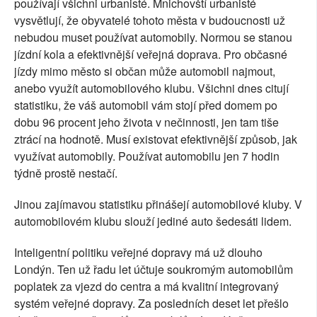
používají všichni urbanisté. Mnichovští urbanisté
vysvětlují, že obyvatelé tohoto města v budoucnosti už
nebudou muset používat automobily. Normou se stanou
jízdní kola a efektivnější veřejná doprava. Pro občasné
jízdy mimo město si občan může automobil najmout,
anebo využít automobilového klubu. Všichni dnes citují
statistiku, že váš automobil vám stojí před domem po
dobu 96 procent jeho života v nečinnosti, jen tam tiše
ztrácí na hodnotě. Musí existovat efektivnější způsob, jak
využívat automobily. Používat automobilu jen 7 hodin
týdně prostě nestačí.
Jinou zajímavou statistiku přinášejí automobilové kluby. V
automobilovém klubu slouží jediné auto šedesáti lidem.
Inteligentní politiku veřejné dopravy má už dlouho
Londýn. Ten už řadu let účtuje soukromým automobilům
poplatek za vjezd do centra a má kvalitní integrovaný
systém veřejné dopravy. Za posledních deset let přešlo