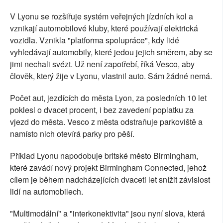
V Lyonu se rozšiřuje systém veřejných jízdních kol a
vznikají automobilové kluby, které používají elektrická
vozidla. Vznikla "platforma spolupráce", kdy lidé
vyhledávají automobily, které jedou jejich směrem, aby se
jimi nechali svézt. Už není zapotřebí, říká Vesco, aby
člověk, který žije v Lyonu, vlastnil auto. Sám žádné nemá.
Počet aut, jezdících do města Lyon, za posledních 10 let
poklesl o dvacet procent, i bez zavedení poplatku za
vjezd do města. Vesco z města odstraňuje parkoviště a
namísto nich otevírá parky pro pěší.
Příklad Lyonu napodobuje britské město Birmingham,
které zavádí nový projekt Birmingham Connected, jehož
cílem je během nadcházejících dvaceti let snížit závislost
lidí na automobilech.
"Multimodální" a "interkonektivita" jsou nyní slova, která