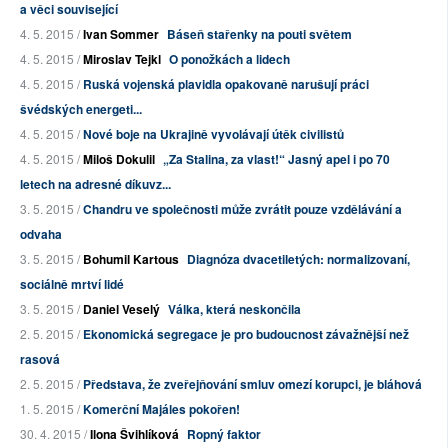
a věci související
4. 5. 2015 /
Ivan Sommer
Báseň stařenky na pouti světem
4. 5. 2015 /
Miroslav Tejkl
O ponožkách a lidech
4. 5. 2015 /
Ruská vojenská plavidla opakovaně narušují práci
švédských energeti...
4. 5. 2015 /
Nové boje na Ukrajině vyvolávají útěk civilistů
4. 5. 2015 /
Miloš Dokulil
„Za Stalina, za vlast!“ Jasný apel i po 70
letech na adresné díkuvz...
3. 5. 2015 /
Chandru ve společnosti může zvrátit pouze vzdělávání a
odvaha
3. 5. 2015 /
Bohumil Kartous
Diagnóza dvacetiletých: normalizovaní,
sociálně mrtví lidé
3. 5. 2015 /
Daniel Veselý
Válka, která neskončila
2. 5. 2015 /
Ekonomická segregace je pro budoucnost závažnější než
rasová
2. 5. 2015 /
Představa, že zveřejňování smluv omezí korupci, je bláhová
1. 5. 2015 /
Komerční Majáles pokořen!
30. 4. 2015 /
Ilona Švihlíková
Ropný faktor