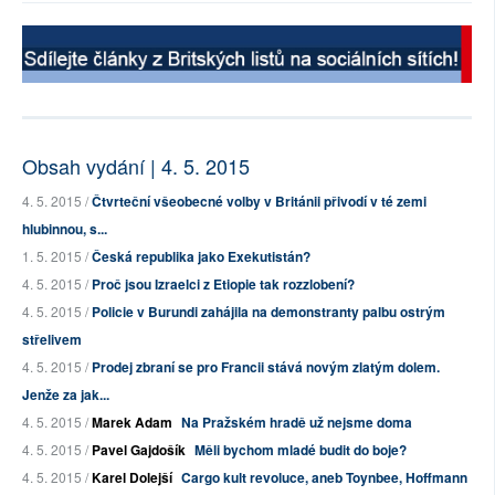
Obsah vydání | 4. 5. 2015
4. 5. 2015 /
Čtvrteční všeobecné volby v Británii přivodí v té zemi
hlubinnou, s...
1. 5. 2015 /
Česká republika jako Exekutistán?
4. 5. 2015 /
Proč jsou Izraelci z Etiopie tak rozzlobení?
4. 5. 2015 /
Policie v Burundi zahájila na demonstranty palbu ostrým
střelivem
4. 5. 2015 /
Prodej zbraní se pro Francii stává novým zlatým dolem.
Jenže za jak...
4. 5. 2015 /
Marek Adam
Na Pražském hradě už nejsme doma
4. 5. 2015 /
Pavel Gajdošík
Měli bychom mladé budit do boje?
4. 5. 2015 /
Karel Dolejší
Cargo kult revoluce, aneb Toynbee, Hoffmann