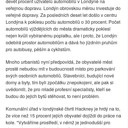
devět procent uživatelů automobilů v Londýně na
veřejnou dopravu. Londýn obrovskou měrou investuje do
veřejné dopravy. Za posledních deset let došlo v centru
Londýna k poklesu počtu automobilů o 30 procent. Počet
automobilů vjíždějících do města dramaticky poklesl
nejen kvůli vybíranému poplatku, ale i proto, že Londýn
odebírá prostor automobilům a dává ho jízdním pruhům
pro autobusy, pěším a cyklistům.
Mnoho urbanistů nyní předpovídá, že obyvatelé měst
prostě nebudou mít v budoucnosti místo pro parkování
svých osobních automobilů. Stavebníci, budující nové
domy a byty, tím byli zpočátku znepokojeni, ale pak si
uvědomili, že pro mladé profesní specialisty, kteří se
budou do jejich bytů stěhovat, to není problém.
Komunální úřad v londýnské čtvrti Hackney je hrdý na to,
že více než 15 procent jejích obyvatel dojíždí do práce na
kole. "Vytváříme prostředí, v němž je jednodušší pro