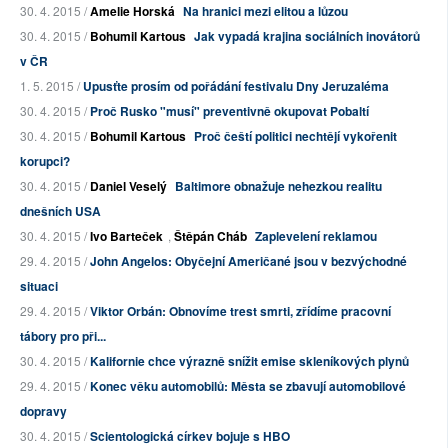
30. 4. 2015 /
Amelie Horská
Na hranici mezi elitou a lůzou
30. 4. 2015 /
Bohumil Kartous
Jak vypadá krajina sociálních inovátorů
v ČR
1. 5. 2015 /
Upusťte prosím od pořádání festivalu Dny Jeruzaléma
30. 4. 2015 /
Proč Rusko "musí" preventivně okupovat Pobaltí
30. 4. 2015 /
Bohumil Kartous
Proč čeští politici nechtějí vykořenit
korupci?
30. 4. 2015 /
Daniel Veselý
Baltimore obnažuje nehezkou realitu
dnešních USA
30. 4. 2015 /
Ivo Barteček
,
Štěpán Cháb
Zaplevelení reklamou
29. 4. 2015 /
John Angelos: Obyčejní Američané jsou v bezvýchodné
situaci
29. 4. 2015 /
Viktor Orbán: Obnovíme trest smrti, zřídíme pracovní
tábory pro při...
30. 4. 2015 /
Kalifornie chce výrazně snížit emise skleníkových plynů
29. 4. 2015 /
Konec věku automobilů: Města se zbavují automobilové
dopravy
30. 4. 2015 /
Scientologická církev bojuje s HBO