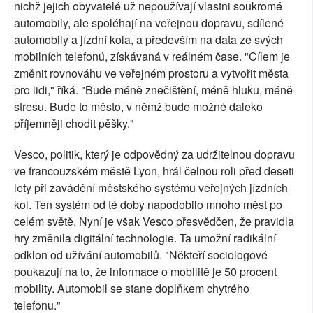
nichž jejich obyvatelé už nepoužívají vlastni soukromé
automobily, ale spoléhají na veřejnou dopravu, sdílené
automobily a jízdní kola, a především na data ze svých
mobilních telefonů, získávaná v reálném čase. "Cílem je
změnit rovnováhu ve veřejném prostoru a vytvořit města
pro lidi," říká. "Bude méně znečištění, méně hluku, méně
stresu. Bude to město, v němž bude možné daleko
příjemněji chodit pěšky."
Vesco, politik, který je odpovědný za udržitelnou dopravu
ve francouzském městě Lyon, hrál čelnou roli před deseti
lety při zavádění městského systému veřejných jízdních
kol. Ten systém od té doby napodobilo mnoho měst po
celém světě. Nyní je však Vesco přesvědčen, že pravidla
hry změnila digitální technologie. Ta umožní radikální
odklon od užívání automobilů. "Někteří sociologové
poukazují na to, že informace o mobilitě je 50 procent
mobility. Automobil se stane doplňkem chytrého
telefonu."