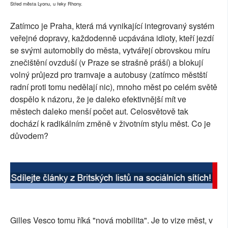
Střed města Lyonu, u řeky Rhony.
SOCIÁLNÍ SÍTĚ
Zatímco je Praha, která má vynikající integrovaný systém
RUBRIKY
veřejné dopravy, každodenně ucpávána idioty, kteří jezdí
se svými automobily do města, vytvářejí obrovskou míru
PLNÁ VERZE STRÁNEK
znečištění ovzduší (v Praze se strašně práší) a blokují
volný průjezd pro tramvaje a autobusy (zatímco městští
radní proti tomu nedělají nic), mnoho měst po celém světě
dospělo k názoru, že je daleko efektivnější mít ve
městech daleko menší počet aut. Celosvětově tak
dochází k radikálním změně v životním stylu měst. Co je
důvodem?
Gilles Vesco tomu říká "nová mobilita". Je to vize měst, v