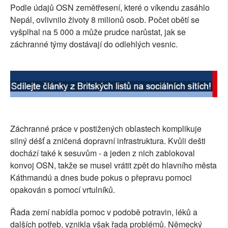
Podle údajů OSN zemětřesení, které o víkendu zasáhlo
SOCIÁLNÍ SÍTĚ
Nepál, ovlivnilo životy 8 milionů osob. Počet obětí se
vyšplhal na 5 000 a může prudce narůstat, jak se
RUBRIKY
záchranné týmy dostávají do odlehlých vesnic.
PLNÁ VERZE STRÁNEK
Záchranné práce v postižených oblastech komplikuje
silný déšť a zničená dopravní infrastruktura. Kvůli dešti
dochází také k sesuvům - a jeden z nich zablokoval
konvoj OSN, takže se musel vrátit zpět do hlavního města
Káthmandú a dnes bude pokus o přepravu pomoci
opakován s pomocí vrtulníků.
Řada zemí nabídla pomoc v podobě potravin, léků a
dalších potřeb, vznikla však řada problémů. Německý