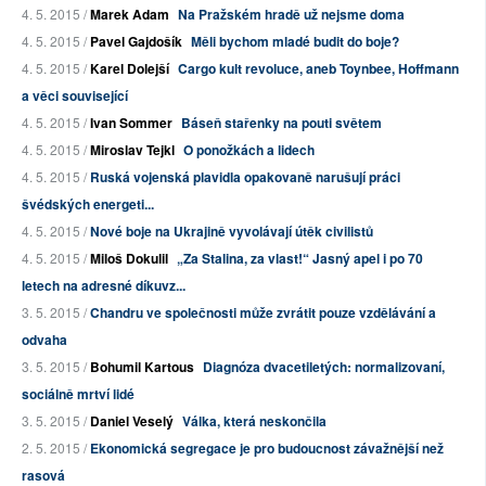
4. 5. 2015 /
Marek Adam
Na Pražském hradě už nejsme doma
4. 5. 2015 /
Pavel Gajdošík
Měli bychom mladé budit do boje?
4. 5. 2015 /
Karel Dolejší
Cargo kult revoluce, aneb Toynbee, Hoffmann
a věci související
4. 5. 2015 /
Ivan Sommer
Báseň stařenky na pouti světem
4. 5. 2015 /
Miroslav Tejkl
O ponožkách a lidech
4. 5. 2015 /
Ruská vojenská plavidla opakovaně narušují práci
švédských energeti...
4. 5. 2015 /
Nové boje na Ukrajině vyvolávají útěk civilistů
4. 5. 2015 /
Miloš Dokulil
„Za Stalina, za vlast!“ Jasný apel i po 70
letech na adresné díkuvz...
3. 5. 2015 /
Chandru ve společnosti může zvrátit pouze vzdělávání a
odvaha
3. 5. 2015 /
Bohumil Kartous
Diagnóza dvacetiletých: normalizovaní,
sociálně mrtví lidé
3. 5. 2015 /
Daniel Veselý
Válka, která neskončila
2. 5. 2015 /
Ekonomická segregace je pro budoucnost závažnější než
rasová