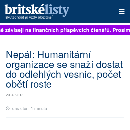
ně závisejí na finančních příspěvcích čtenářů. Prosíme
PŘIHLÁSIT
AKTUÁLNÍ VYDÁNÍ
Nepál: Humanitární
ARCHIV
organizace se snaží dostat
do odlehlých vesnic, počet
ROZHOVORY
obětí roste
TÉMATA
29. 4. 2015
NEJČTENĚJŠÍ ZA 7 DNÍ
čas čtení 1 minuta
AUTOŘI
PŘÍSPĚVKY NA PROVOZ