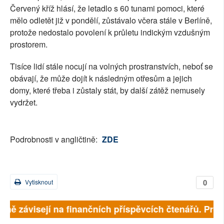
Červený kříž hlásí, že letadlo s 60 tunami pomoci, které
mělo odletět již v pondělí, zůstávalo včera stále v Berlíně,
protože nedostalo povolení k průletu indickým vzdušným
prostorem.
Tisíce lidí stále nocují na volných prostranstvích, neboť se
obávají, že může dojít k následným otřesům a jejich
domy, které třeba i zůstaly stát, by další zátěž nemusely
vydržet.
Podrobnosti v angličtině:
ZDE
0
Vytisknout
plně závisejí na finančních příspěvcích čtenářů. Pros