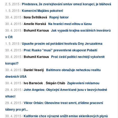
2. 5. 2015 /
Představa, že zveřejňování smluv omezí korupci, je bláhová
1. 5. 2015 /
Komerční Majáles pokořen!
30. 4. 2015 /
Ilona Švihlíková
Ropný faktor
30. 4. 2015 /
Amelie Horská
Na hranici mezi elitou a lůzou
30. 4. 2015 /
Bohumil Kartous
Jak vypadá krajina sociálních inovátorů
v ČR
1. 5. 2015 /
Upusťte prosím od pořádání festivalu Dny Jeruzaléma
30. 4. 2015 /
Proč Rusko "musí" preventivně okupovat Pobaltí
30. 4. 2015 /
Bohumil Kartous
Proč čeští politici nechtějí vykořenit
korupci?
30. 4. 2015 /
Daniel Veselý
Baltimore obnažuje nehezkou realitu
dnešních USA
30. 4. 2015 /
Ivo Barteček
,
Štěpán Cháb
Zaplevelení reklamou
29. 4. 2015 /
John Angelos: Obyčejní Američané jsou v bezvýchodné
situaci
29. 4. 2015 /
Viktor Orbán: Obnovíme trest smrti, zřídíme pracovní
tábory pro při...
30. 4. 2015 /
Kalifornie chce výrazně snížit emise skleníkových plynů