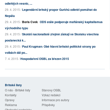
odlehlých vesnic, ...
29. 4. 2015 /
Legendární britský prapor Gurkhů odletěl pomáhat do
Nepálu
29. 4. 2015 /
Boris Cvek
ODS stále podporuje mafiánský kapitalismus
východního typu
29. 4. 2015 /
Skotští nacionalisté zřejmě získají ve Skotsku všechna
poslanecká k...
29. 4. 2015 /
Paul Krugman: Obě hlavní britské politické strany po
volbách dál po...
7. 4. 2015 /
Hospodaření OSBL za březen 2015
Britské listy
O nás - Britské listy
Stanovy OSBL
Kontakty
Vzkaz redakci
Opravy
Informace pro autory
Reklama
Příspěvky
Obchodní podmínky