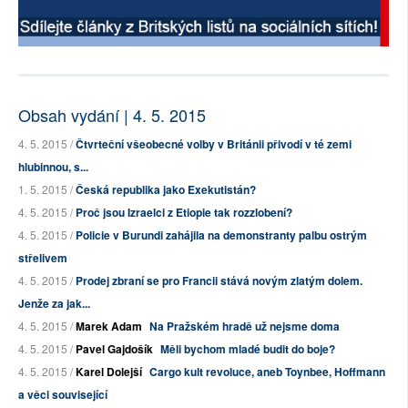
Obsah vydání | 4. 5. 2015
4. 5. 2015 /
Čtvrteční všeobecné volby v Británii přivodí v té zemi
hlubinnou, s...
1. 5. 2015 /
Česká republika jako Exekutistán?
4. 5. 2015 /
Proč jsou Izraelci z Etiopie tak rozzlobení?
4. 5. 2015 /
Policie v Burundi zahájila na demonstranty palbu ostrým
střelivem
4. 5. 2015 /
Prodej zbraní se pro Francii stává novým zlatým dolem.
Jenže za jak...
4. 5. 2015 /
Marek Adam
Na Pražském hradě už nejsme doma
4. 5. 2015 /
Pavel Gajdošík
Měli bychom mladé budit do boje?
4. 5. 2015 /
Karel Dolejší
Cargo kult revoluce, aneb Toynbee, Hoffmann
a věci související