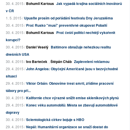
30. 4. 2015 /
Bohumil Kartous
Jak vypadá krajina sociálních inovátorů
v ČR
1. 5. 2015 /
Upusťte prosím od pořádání festivalu Dny Jeruzaléma
30. 4. 2015 /
Proč Rusko "musí" preventivně okupovat Pobaltí
30. 4. 2015 /
Bohumil Kartous
Proč čeští politici nechtějí vykořenit
korupci?
30. 4. 2015 /
Daniel Veselý
Baltimore obnažuje nehezkou realitu
dnešních USA
30. 4. 2015 /
Ivo Barteček
,
Štěpán Cháb
Zaplevelení reklamou
29. 4. 2015 /
John Angelos: Obyčejní Američané jsou v bezvýchodné
situaci
29. 4. 2015 /
Viktor Orbán: Obnovíme trest smrti, zřídíme pracovní
tábory pro při...
30. 4. 2015 /
Kalifornie chce výrazně snížit emise skleníkových plynů
29. 4. 2015 /
Konec věku automobilů: Města se zbavují automobilové
dopravy
30. 4. 2015 /
Scientologická církev bojuje s HBO
29. 4. 2015 /
Nepál: Humanitární organizace se snaží dostat do