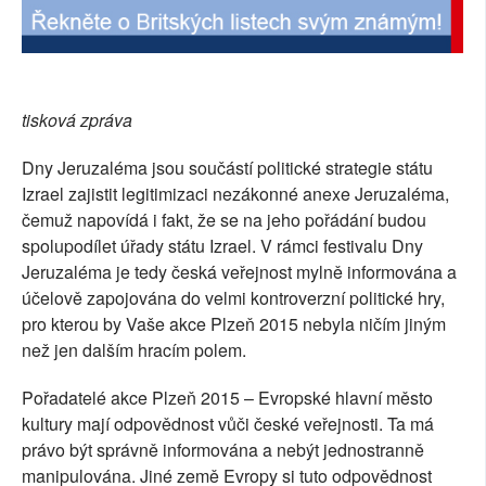
SOCIÁLNÍ SÍTĚ
RUBRIKY
tisková zpráva
PLNÁ VERZE STRÁNEK
Dny Jeruzaléma jsou součástí politické strategie státu
Izrael zajistit legitimizaci nezákonné anexe Jeruzaléma,
čemuž napovídá i fakt, že se na jeho pořádání budou
spolupodílet úřady státu Izrael. V rámci festivalu Dny
Jeruzaléma je tedy česká veřejnost mylně informována a
účelově zapojována do velmi kontroverzní politické hry,
pro kterou by Vaše akce Plzeň 2015 nebyla ničím jiným
než jen dalším hracím polem.
Pořadatelé akce Plzeň 2015 – Evropské hlavní město
kultury mají odpovědnost vůči české veřejnosti. Ta má
právo být správně informována a nebýt jednostranně
manipulována. Jiné země Evropy si tuto odpovědnost