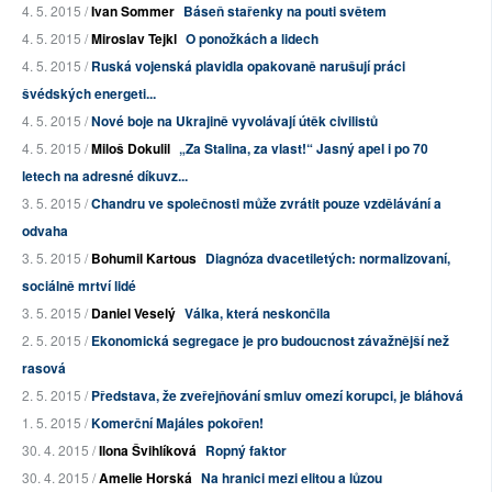
4. 5. 2015 /
Ivan Sommer
Báseň stařenky na pouti světem
4. 5. 2015 /
Miroslav Tejkl
O ponožkách a lidech
4. 5. 2015 /
Ruská vojenská plavidla opakovaně narušují práci
švédských energeti...
4. 5. 2015 /
Nové boje na Ukrajině vyvolávají útěk civilistů
4. 5. 2015 /
Miloš Dokulil
„Za Stalina, za vlast!“ Jasný apel i po 70
letech na adresné díkuvz...
3. 5. 2015 /
Chandru ve společnosti může zvrátit pouze vzdělávání a
odvaha
3. 5. 2015 /
Bohumil Kartous
Diagnóza dvacetiletých: normalizovaní,
sociálně mrtví lidé
3. 5. 2015 /
Daniel Veselý
Válka, která neskončila
2. 5. 2015 /
Ekonomická segregace je pro budoucnost závažnější než
rasová
2. 5. 2015 /
Představa, že zveřejňování smluv omezí korupci, je bláhová
1. 5. 2015 /
Komerční Majáles pokořen!
30. 4. 2015 /
Ilona Švihlíková
Ropný faktor
30. 4. 2015 /
Amelie Horská
Na hranici mezi elitou a lůzou