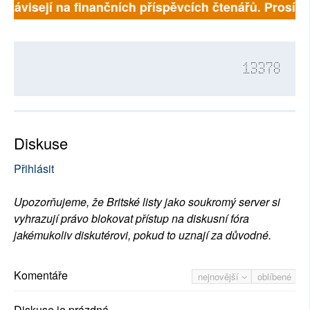
ě závisejí na finančních příspěvcích čtenářů. Prosíme,
13378
Diskuse
Přihlásit
Upozorňujeme, že Britské listy jako soukromý server si
vyhrazují právo blokovat přístup na diskusní fóra
jakémukoliv diskutérovi, pokud to uznají za důvodné.
Komentáře
nejnovější
oblíbené
Diskuse je prázdná.