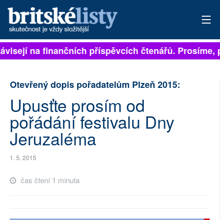
závisejí na finančních příspěvcích čtenářů. Prosíme, p
PŘIHLÁSIT
AKTUÁLNÍ VYDÁNÍ
Otevřený dopis pořadatelům Plzeň 2015:
ARCHIV
Upusťte prosím od
pořádání festivalu Dny
ROZHOVORY
Jeruzaléma
TÉMATA
1. 5. 2015
NEJČTENĚJŠÍ ZA 7 DNÍ
čas čtení 1 minuta
AUTOŘI
PŘÍSPĚVKY NA PROVOZ