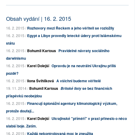
Obsah vydání | 16. 2. 2015
16. 2. 2015 /
Rozhovory mezi Řeckem a jeho věřiteli se rozložily
16. 2. 2015 /
Egypt a Libye provedly letecké údery proti Islámskému
státu
16. 2. 2015 /
Bohumil Kartous
Pravidelné návraty sociálního
darwinismu
16. 2. 2015 /
Karel Dolejší
Opravdu je na neutrální Ukrajinu příliš
pozdě?
16. 2. 2015 /
Ilona Švihlíková
A všichni budeme věřitelé
19. 11. 2014 /
Bohumil Kartous
se bez finančních
Britské listy
příspěvků neobejdou
16. 2. 2015 /
Financují špionážní agentury klimatologický výzkum,
protože doufají...
16. 2. 2015 /
Karel Dolejší
Ukrajinské "příměří" v praxi přineslo o něco
slabší boje. Zatím.
16. 2. 2015 /
Každá nekontrolovaná moc je zneužita