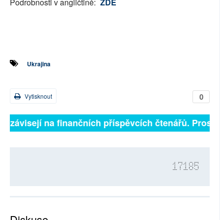
Podrobnosti v angličtině:
ZDE
Ukrajina
0
Vytisknout
ně závisejí na finančních příspěvcích čtenářů. Prosíme
17185
Diskuse