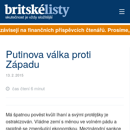
závisejí na finančních příspěvcích čtenářů. Prosíme, 
PŘIHLÁSIT
AKTUÁLNÍ VYDÁNÍ
Putinova válka proti
ARCHIV
Západu
ROZHOVORY
13. 2. 2015
TÉMATA
čas čtení 6 minut
NEJČTENĚJŠÍ ZA 7 DNÍ
AUTOŘI
Má špatnou pověst kvůli lhaní a svými protějšky je
ostrakizován. Vládne zemí s měnou ve volném pádu a
PŘÍSPĚVKY NA PROVOZ
rapidně se zmenšující ekonomikou. Mezinárodní sankce