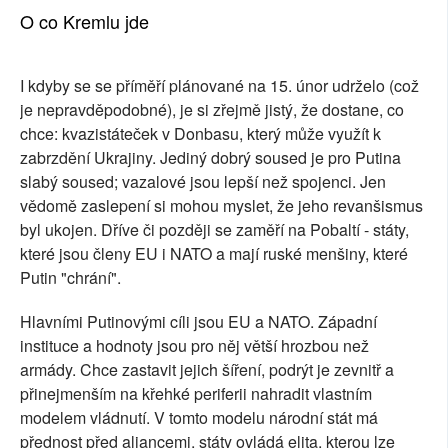
O co Kremlu jde
I kdyby se se příměří plánované na 15. únor udrželo (což
je nepravděpodobné), je si zřejmě jistý, že dostane, co
chce: kvazistáteček v Donbasu, který může využít k
zabrzdění Ukrajiny. Jediný dobrý soused je pro Putina
slabý soused; vazalové jsou lepší než spojenci. Jen
vědomě zaslepení si mohou myslet, že jeho revanšismus
byl ukojen. Dříve či později se zaměří na Pobaltí - státy,
které jsou členy EU i NATO a mají ruské menšiny, které
Putin "chrání".
Hlavními Putinovými cíli jsou EU a NATO. Západní
instituce a hodnoty jsou pro něj větší hrozbou než
armády. Chce zastavit jejich šíření, podrýt je zevnitř a
přinejmenším na křehké periferii nahradit vlastním
modelem vládnutí. V tomto modelu národní stát má
přednost před aliancemi, státy ovládá elita, kterou lze