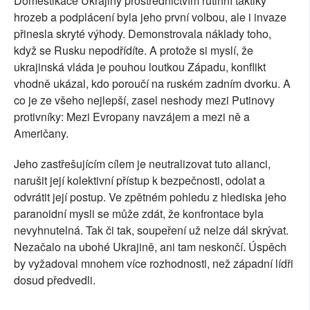
Domestikace Ukrajiny prostřednictvím rutinní taktiky
hrozeb a podplácení byla jeho první volbou, ale i invaze
přinesla skryté výhody. Demonstrovala náklady toho,
když se Rusku nepodřídíte. A protože si myslí, že
ukrajinská vláda je pouhou loutkou Západu, konflikt
vhodně ukázal, kdo poroučí na ruském zadním dvorku. A
co je ze všeho nejlepší, zasel neshody mezi Putinovy
protivníky: Mezi Evropany navzájem a mezi ně a
Američany.
Jeho zastřešujícím cílem je neutralizovat tuto alianci,
narušit její kolektivní přístup k bezpečnosti, odolat a
odvrátit její postup. Ve zpětném pohledu z hlediska jeho
paranoidní mysli se může zdát, že konfrontace byla
nevyhnutelná. Tak či tak, soupeření už nelze dál skrývat.
Nezačalo na ubohé Ukrajině, ani tam neskončí. Úspěch
by vyžadoval mnohem více rozhodnosti, než západní lídři
dosud předvedli.