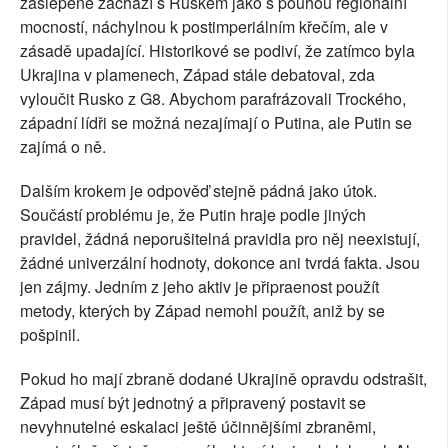
zaslepeně zachází s Ruskem jako s pouhou regionální
mocností, náchylnou k postimperiálním křečím, ale v
zásadě upadající. Historikové se podiví, že zatímco byla
Ukrajina v plamenech, Západ stále debatoval, zda
vyloučit Rusko z G8. Abychom parafrázovali Trockého,
západní lídři se možná nezajímají o Putina, ale Putin se
zajímá o ně.
Dalším krokem je odpověď stejně pádná jako útok.
Součástí problému je, že Putin hraje podle jiných
pravidel, žádná neporušitelná pravidla pro něj neexistují,
žádné univerzální hodnoty, dokonce ani tvrdá fakta. Jsou
jen zájmy. Jedním z jeho aktiv je připraenost použít
metody, kterých by Západ nemohl použít, aniž by se
pošpinil.
Pokud ho mají zbraně dodané Ukrajině opravdu odstrašit,
Západ musí být jednotný a připravený postavit se
nevyhnutelné eskalaci ještě účinnějšími zbraněmi,