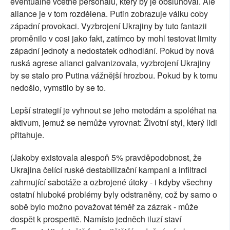
eventuálně včetně personálu, který by je obsluhoval. Ale
aliance je v tom rozdělena. Putin zobrazuje válku coby
západní provokaci. Vyzbrojení Ukrajiny by tuto fantazii
proměnilo v cosi jako fakt, zatímco by mohl testovat limity
západní jednoty a nedostatek odhodlání. Pokud by nová
ruská agrese alianci galvanizovala, vyzbrojení Ukrajiny
by se stalo pro Putina vážnější hrozbou. Pokud by k tomu
nedošlo, vymstilo by se to.
Lepší strategií je vyhnout se jeho metodám a spoléhat na
aktivum, jemuž se nemůže vyrovnat: Životní styl, který lidi
přitahuje.
(Jakoby existovala alespoň 5% pravděpodobnost, že
Ukrajina čelící ruské destabilizační kampani a infiltraci
zahrnující sabotáže a ozbrojené útoky - i kdyby všechny
ostatní hluboké problémy byly odstraněny, což by samo o
sobě bylo možno považovat téměř za zázrak - může
dospět k prosperitě. Namísto jedněch iluzí staví