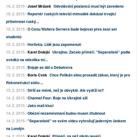
16. 2. 2015 /
Josef Mrázek
Odvolávání poslanců musí být zavedeno
16. 2. 2015 /
Reportér ruských televizí mimoděk dokázal trvající
přítomnost ruský...
16. 2. 2015 /
O Cenu Waltera Sernera bude bojovat přes šest set
studentů
15. 2. 2015 /
Horlivka: Lidé jsou zapomenuti
15. 2. 2015 /
Karel Dolejší
Ukrajina: Začalo příměří. "Separatisté" podle
svědků na několika mí...
15. 2. 2015 /
Bojuje se dál u Debalceva
15. 2. 2015 /
Boris Cvek
Chce Pelikán silou prosadit zákon, který je pro
Rekonstrukci státu ...
15. 2. 2015 /
Střílí se méně, než je obvyklé. Ale vydrží to?
14. 2. 2015 /
Channel Four: Boje na Ukrajině sílí
14. 2. 2015 /
Jako malí kluci
14. 2. 2015 /
Obézní nezaměstnaní budou muset zhubnout
14. 2. 2015 /
"Separatisté" ve svém videu vyhrožují jaderným útokem
na Londýn
14. 2. 2015 /
Karel Dolejší
Příměří, na něž nikdo nevěří