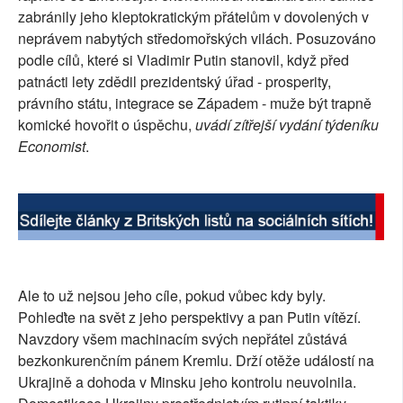
zabránily jeho kleptokratickým přátelům v dovolených v
SOCIÁLNÍ SÍTĚ
neprávem nabytých středomořských vilách. Posuzováno
podle cílů, které si Vladimir Putin stanovil, když před
RUBRIKY
patnácti lety zdědil prezidentský úřad - prosperity,
právního státu, integrace se Západem - muže být trapně
PLNÁ VERZE STRÁNEK
komické hovořit o úspěchu,
uvádí zítřejší vydání týdeníku
Economist
.
Ale to už nejsou jeho cíle, pokud vůbec kdy byly.
Pohleďte na svět z jeho perspektivy a pan Putin vítězí.
Navzdory všem machinacím svých nepřátel zůstává
bezkonkurenčním pánem Kremlu. Drží otěže událostí na
Ukrajině a dohoda v Minsku jeho kontrolu neuvolnila.