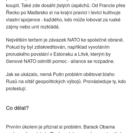
koupit. Také zde dosáhl jistých úspěchů. Od Francie přes
Řecko po Maďarsko si na krajní pravici i levici kultivuje
vlastní spojence - každého, kdo může lobovat za ruské
zájmy nebo unii rozkládá.
Největším terčem je závazek NATO ke společné obraně.
Pokud by byl zdiskreditován, například vyvoláním
proruského povstání v Estonsku a Litvě, kterým by
členové NATO odmítli pomoc - aliance se rozpadne.
Jak se ukázalo, nemá Putin problém obětovat blaho
Rusů na oltář geopolitických výbojů. Pronásleduje ty, kdo
protestují.
Co dělat?
Prvním úkolem je přiznat si problém. Barack Obama