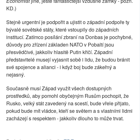
Economist
jiné, ještě fantastičtější vzdušné zámky - pozn.
KD.)
Stejně urgentní je podpořit a ujistit o západní podpoře ty
bývalé sovětské státy, které vstoupily do západních
institucí. Zatímco posílání zbraní na Donbas je pochybné,
důvody pro zřízení základen NATO v Pobaltí jsou
přesvědčivé, jakkoliv hlasitě Putin křičí. Západní
představitelé musejí vyjasnit sobě i lidu, že budou bránit
své spojence a alianci - i když boj bude zákeřný a
nejasný.
Současně musí Západ využít všech dostupných
prostředků, aby pomohl obyčejným Rusům pochopit, že
Rusko, velký stát zavedený na scestí, bude vřele přijato,
pokud bude mít vládce, kteří se světem a s vlastními lidmi
zacházejí s respektem - jakkoliv dlouho to může trvat.