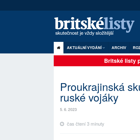
AKTUÁLNÍ VYDÁNÍ
ARCHIV
RO
Britské listy pl
Proukrajinská sk
ruské vojáky
5. 6. 2023
čas čtení 3 minuty