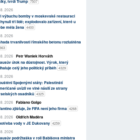
lky, tvrdí Trump
7507
 8. 2026
ři výbuchu bomby v moskevské restauraci
hynuli tři lidé; explodovalo zařízení, které u
ebe měla žena
4400
 8. 2026
hada trvanlivosti římského betonu rozluštěna
363
 8. 2026
Petr Waniek Horváth
ausův útok na důstojnost. Výrok, který
haluje celý jeho politický příběh
4329
 8. 2026
uštěni Spojenými státy: Palestinští
eričané uvízli ve vlně násilí ze strany
zraelských osadníků
4325
 8. 2026
Fabiano Golgo
fantino zjišťuje, že FIFA není jeho firma
4268
 8. 2026
Oldřich Maděra
potřeba vody v JE Dukovany
4259
 8. 2026
ausův podržtaška v roli Babišova ministra