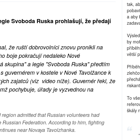
tak, a
pobavi
a aby 
egie Svoboda Ruska prohlašují, že předají
zadava
Výsled
by moh
l, že ruští dobrovolníci znovu pronikli na
příběh
větší 
ho boje pokračují nedaleko Nové
á skupina" a legie "Svoboda Ruska" předtím
Příběh
at s guvernérem v kostele v Nové Tavolžance k
zlehčo
přechá
ých zajatců (viz video níže). Guvernér řekl, že
riskant
 čemž pochybuje, úřady je vyzvednou na
To vše
refero
škály 
 region admitted that Russian volunteers had
he Russian Federation. According to him, fighting
continues near Novaya Tavolzhanka.