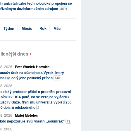
hraničí tají úzké technologické propojení se
přízněným dezinformačním zdrojem
3591
Týden
Měsíc
Rok
Vše
ílenější dnes
 8. 2026
Petr Waniek Horváth
ausův útok na důstojnost. Výrok, který
haluje celý jeho politický příběh
146
 8. 2026
raelský profesor přišel o prestižní pracovní
bídku v USA poté, co se veřejně vyjádřil k
tuaci v Gaze. Nyní mu univerzita vyplatí 250
00 dolarů odškodného
21
 8. 2026
Matěj Metelec
kdo nepozoruje svůj vlastní „soumrak“
19
 8. 2026