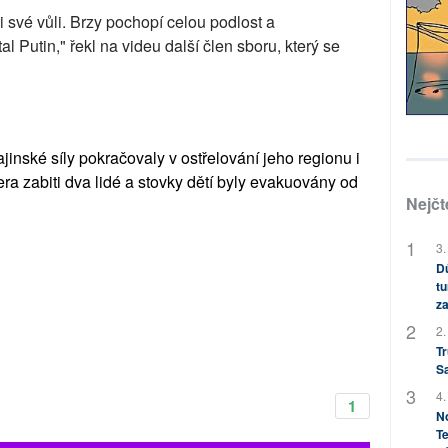
ti své vůli. Brzy pochopí celou podlost a
l Putin," řekl na videu další člen sboru, který se
ajinské síly pokračovaly v ostřelování jeho regionu i
era zabiti dva lidé a stovky dětí byly evakuovány od
Nejčt
3.
Dů
tu
za
2.
Tr
S
4.
1
No
Te