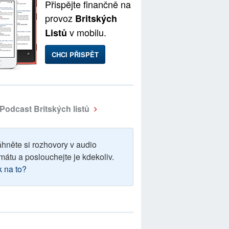
Přispějte finančně na
provoz
Britských
v mobilu.
Listů
CHCI PŘISPĚT
Podcast Britských listů
áhněte si rozhovory v audio
mátu a poslouchejte je kdekoliv.
k na to?