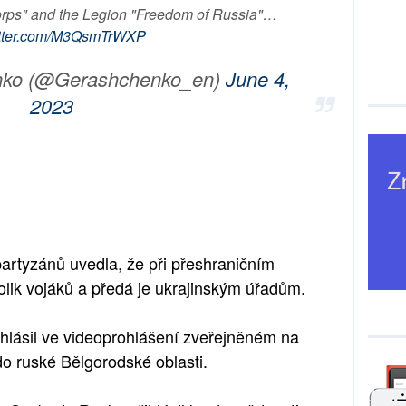
rps" and the Legion "Freedom of Russia"…
witter.com/M3QsmTrWXP
nko (@Gerashchenko_en)
June 4,
2023
artyzánů uvedla, že při přeshraničním
olik vojáků a předá je ukrajinským úřadům.
hlásil ve videoprohlášení zveřejněném na
o ruské Bělgorodské oblasti.