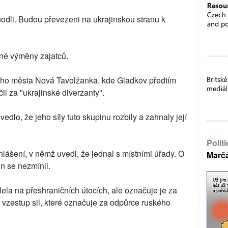
hodli. Budou převezeni na ukrajinskou stranu k
lné výměny zajatců.
ského města Nová Tavolžanka, kde Gladkov předtím
il za "ukrajinské diverzanty".
edlo, že jeho síly tuto skupinu rozbily a zahnaly její
Polit
hlášení, v němž uvedl, že jednal s místními úřady. O
Marč
n se nezmínil.
lela na přeshraničních útocích, ale označuje je za
vzestup sil, které označuje za odpůrce ruského