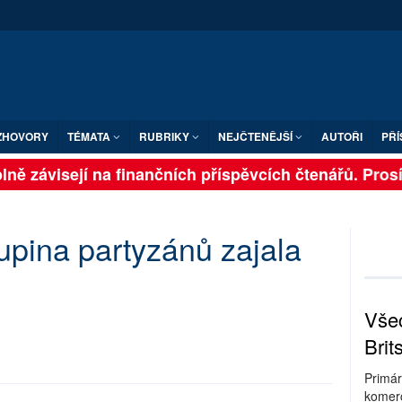
ZHOVORY
TÉMATA
RUBRIKY
NEJČTENĚJŠÍ
AUTOŘI
PŘÍ
ně závisejí na finančních příspěvcích čtenářů. Prosíme
upina partyzánů zajala
Všec
Brit
Primár
komerc