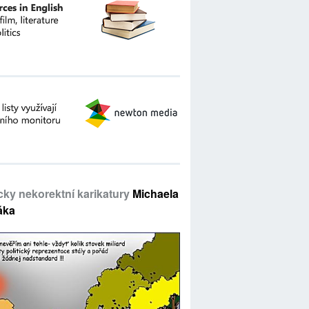
icky nekorektní karikatury
Michaela
áka