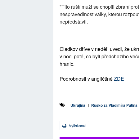
"Tito ruští muži se chopili zbraní pro
nespravedlnost války, kterou rozpouta
nepředstavil.
Gladkov dříve v neděli uvedl, že ukr
v noci poté, co byli předchozího več
hranic.
Podrobnosti v angličtině
ZDE
Ukrajina
|
Rusko za Vladimíra Putina
Vytisknout