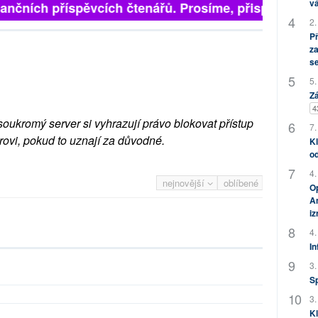
vá
inančních příspěvcích čtenářů. Prosíme, přispějte. ➥
2.
P
za
s
5.
Zá
4
soukromý server si vyhrazují právo blokovat přístup
7.
rovi, pokud to uznají za důvodné.
Kl
od
4.
nejnovější
oblíbené
Op
Am
i
4.
In
3.
S
3.
Kl