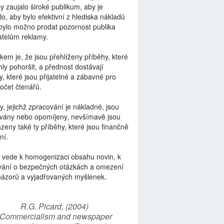
by zaujalo široké publikum, aby je
lo, aby bylo efektivní z hlediska nákladů
bylo možno prodat pozornost publika
telům reklamy.
kem je, že jsou přehlíženy příběhy, které
ly pohoršit, a přednost dostávají
y, které jsou přijatelné a zábavné pro
počet čtenářů.
y, jejichž zpracování je nákladné, jsou
vány nebo opomíjeny, nevšímavě jsou
zeny také ty příběhy, které jsou finančně
ní.
 vede k homogenizaci obsahu novin, k
vání o bezpečných otázkách a omezení
názorů a vyjadřovaných myšlenek.
R.G. Picard, (2004)
“Commercialism and newspaper