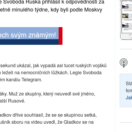
ie Svoboda Ruska přihlásil k odpovědnosti za
etně minulého týdne, kdy byli podle Moskvy
 sekund ukázal, jak vypadá asi tucet ruských vojáků
ch leželi na nemocničních lůžkách. Legie Svoboda
vém kanálu Telegram.
St
for
ojáky. Muž ze skupiny, který neuvedl své jméno,
Ja
další Rusové.
kov dříve souhlasil, že se se skupinou setká,
lušník sboru na videu uvedl, že Gladkov se na