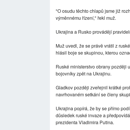
"O osudu těchto chlapů jsme již roz
výměnnému řízení," řekl muž.
Ukrajina a Rusko provádějí pravide
Muž uvedl, že se právě vrátil z ru
hlásil boje se skupinou, kterou označ
Ruské ministerstvo obrany později uv
bojovníky zpět na Ukrajinu.
Gladkov později zveřejnil krátké pro
navrhovaném setkání se členy skupi
Ukrajina popírá, že by se přímo podí
důsledek ruské invaze a předpovídá 
prezidenta Vladimira Putina.