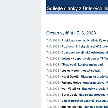
Obsah vydání | 7. 6. 2023
7. 6. 2023 /
Ruská agrese na Ukrajině: Kyjev p
5. 6. 2023 /
Rozhovor Britských listů 605. Jd
7. 6. 2023 /
Co musejí ukrajinské ozbrojené síl
7. 6. 2023 /
Vojenský expert Heisbourg: "Přijm
6. 6. 2023 /
"Pravicoví" kolaboranti nevadí
7. 6. 2023 /
Lesley Keen
thoseAlsoWait
7. 6. 2023 /
Karel Dolejší
Ukrajinská protiofe
7. 6. 2023 /
Fabiano Golgo
Autokraté zleva: P
7. 6. 2023 /
Ivan Větvička
Následky protržení
6. 6. 2023 /
Boris Cvek
Nacistická propagand
7. 6. 2023 /
V dole Turów se opět těží bez povo
7. 6. 2023 /
Zdeněk Slanina
Jak dva nobelist