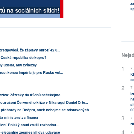
za
s
ředpovídá, že záplavy ohrozí 42 0...
Nejsd
e Česká republika do kopru?
y udělat, aby zvítězily
7.
out konec impéria je pro Rusko vel...
Kl
od
7.
Iz
nziva: Zázraky do tří dnů nečekejme
na
o zrušení Červeného kříže v Nikaragui Daniel Orte...
si
0
 přehrady na Dněpru, aneb nebojme se odstavených ...
a ministerstva financí
7.
Ni
lení. Polský soud zrušil rozhodnu...
7.
é elegantně zesměšnili dva udavače