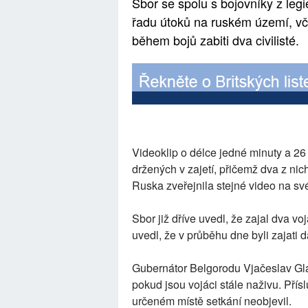
Sbor se spolu s bojovníky z leg
řadu útoků na ruském území, vč
během bojů zabiti dva civilisté.
Videoklip o délce jedné minuty a 26
držených v zajetí, přičemž dva z ni
Ruska zveřejnila stejné video na s
Sbor již dříve uvedl, že zajal dva v
uvedl, že v průběhu dne byli zajati 
Gubernátor Belgorodu Vjačeslav Glad
pokud jsou vojáci stále naživu. Přís
určeném místě setkání neobjevil.