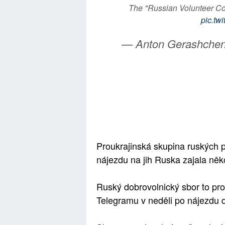
The "Russian Volunteer Co
pic.t
— Anton Gerashche
Proukrajinská skupina ruských p
nájezdu na jih Ruska zajala něk
Ruský dobrovolnický sbor to pro
Telegramu v neděli po nájezdu d