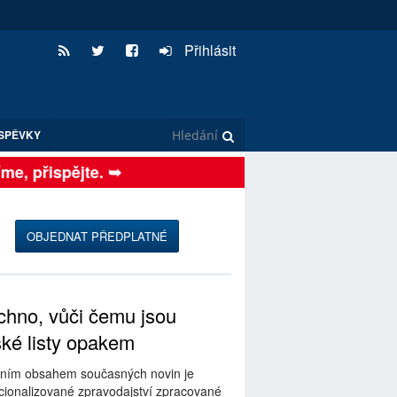
Přihlásit
SPĚVKY
, přispějte. ➥
OBJEDNAT PŘEDPLATNÉ
hno, vůči čemu jsou
ské listy opakem
ním obsahem současných novin je
ionalizované zpravodajství zpracované