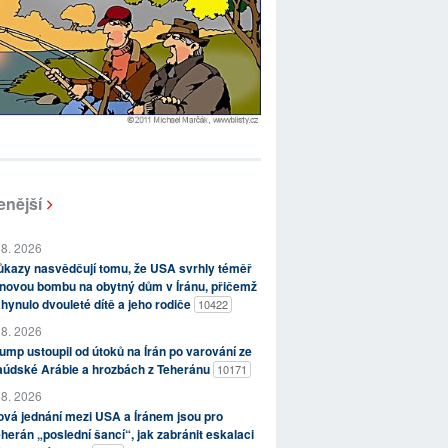
enější
 8. 2026
kazy nasvědčují tomu, že USA svrhly téměř
novou bombu na obytný dům v Íránu, přičemž
hynulo dvouleté dítě a jeho rodiče
10422
 8. 2026
ump ustoupil od útoků na Írán po varování ze
aúdské Arábie a hrozbách z Teheránu
10171
 8. 2026
vá jednání mezi USA a Íránem jsou pro
herán „poslední šancí“, jak zabránit eskalaci