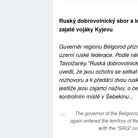
Ruský dobrovolnický sbor a l
zajaté vojáky Kyjevu
Guvernér regionu Bělgorod přizna
území ruské federace. Podle ně
Tavolžanky."Ruská dobrovolnick
uvedli, že jsou ochotni se setk
rozhovoru a k předání dvou rusk
jestliže jsou zajartci naživu, o
kontrolním místě v Šebekinu...
The governor of the Belgorod
again entered the territory of t
with the "SRG" ​​