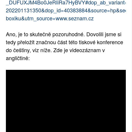
_DUFUXJM4Bo0JeRIiRa7HyBVY#dop_ab_variant=0&
202201131350&dop_id=40383884&source=hp&seq
boxiku&utm_source=www.seznam.cz
Ano, je to skutečně pozoruhodné. Dovolili jsme si
tedy přeložit značnou část této tiskové konference
do češtiny, viz níže. Zde je videozáznam v
angličtině: