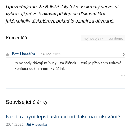
Upozorňujeme, že Britské listy jako soukromý server si
vyhrazují právo blokovat přístup na diskusní fóra
jakémukoliv diskutérovi, pokud to uznají za důvodné.
Komentáře
nejnovější
oblíbené
Petr Haraším
14. led. 2022
0
to se tady dávají mínusy i za článek, který je přepisem tiskové
konference? hmmm, zvláštní.
Související články
Není už nyní lepší ustoupit od tlaku na očkování?
20. 1. 2022 /
Jiří Hlavenka