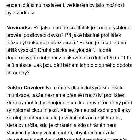
endemičtějšímu nastavení, ve kterém by tato možnost
byla žádoucí.
Novinářka:
Při jaké hladině protilátek je třeba urychleně
provést posilovací dávku? Při jaké hladině protilátek
může být dokonce nebezpečná? Pokud je tato hladina
příliš vysoká? Druhá otázka se týká dětí. Hodně
doporučovaná doba mezi očkováním u dětí od 5 do 11 let
je 3 měsíce. Jak jsou děti během tohoto dlouhého období
chráněny?
Doktor Cavaleri:
Nemáme k dispozici vysokou školu
imunizace, takže neznáme přesné množství protilátek,
které by mohlo být spojeno s určitou úrovní ochrany před
symptomatickou infekcí. Víme, že neutralizační protilátky
korelují s ochranou, ale je velmi obtížné najít hranici,
která by určila, kdo je chráněn a kdo chráněn není.
Musíme být tedy velmi opatrní, abychom množství
cirkulujících protilátek příliš nepřeinterpretovali, protože