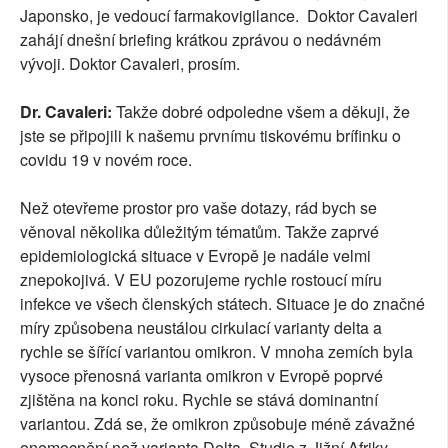
Japonsko, je vedoucí farmakovigilance. Doktor Cavaleri
zahájí dnešní briefing krátkou zprávou o nedávném
vývoji. Doktor Cavaleri, prosím.
Dr. Cavaleri:
Takže dobré odpoledne všem a děkuji, že
jste se připojili k našemu prvnímu tiskovému brífinku o
covidu 19 v novém roce.
Než otevřeme prostor pro vaše dotazy, rád bych se
věnoval několika důležitým tématům. Takže zaprvé
epidemiologická situace v Evropě je nadále velmi
znepokojivá. V EU pozorujeme rychle rostoucí míru
infekce ve všech členských státech. Situace je do značné
míry způsobena neustálou cirkulací varianty delta a
rychle se šířící variantou omikron. V mnoha zemích byla
vysoce přenosná varianta omikron v Evropě poprvé
zjištěna na konci roku. Rychle se stává dominantní
variantou. Zdá se, že omikron způsobuje méně závažné
onemocnění než varianta Delta. Studie z Jižní Afriky,