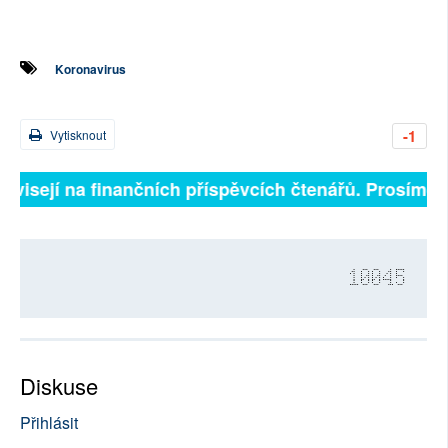
Koronavirus
-1
Vytisknout
visejí na finančních příspěvcích čtenářů. Prosíme, při
10045
Diskuse
Přihlásit