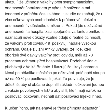
ukazují, že účinnost vakcíny proti symptomatickému
onemocnění omikronem je výrazně snížena a má
tendenci v průběhu času slábnout, studie naznačují, že u
více očkovaných osob dochází k průlomové infekci a
onemocnění v důsledku omikronu. Pokud jde o závažné
onemocnění a hospitalizaci spojené s variantou omikron,
naznačují nové důkazy včetně údajů o reálné účinnosti,
že vakcíny proti covidu-19 poskytují nadále vysokou
ochranu. Údaje z Jižní Afriky uvádějí, že lidé, kteří
obdrželi dvě dávky vakcíny proti covidu, měli až 70
procentní ochranu před hospitalizací. Podobné údaje
přicházejí z Velké Británie. Ukazují, že i když ochrana
klesá po několika měsících po očkování poté opět stoupá
až na 90 % po posilovací injekci. To potvrzuje, že je
důležité, aby si občané doplnili základní očkování jednou
z vakcín povolených v EU a aby si ti, kteří mají nárok na
posilovací očkování, nechali dát posilovací injekci hned.
K určení toho, jak naléhavě je třeba přijmout adaptační