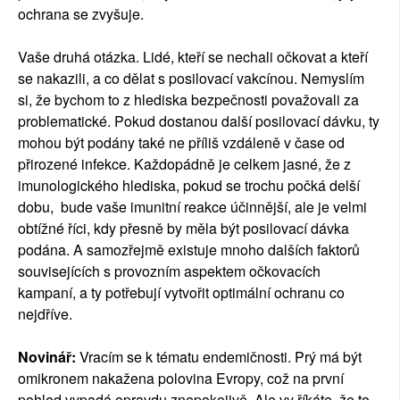
ochrana se zvyšuje.
Vaše druhá otázka. Lidé, kteří se nechali očkovat a kteří
se nakazili, a co dělat s posilovací vakcínou. Nemyslím
si, že bychom to z hlediska bezpečnosti považovali za
problematické. Pokud dostanou další posilovací dávku, ty
mohou být podány také ne příliš vzdáleně v čase od
přirozené infekce. Každopádně je celkem jasné, že z
imunologického hlediska, pokud se trochu počká delší
dobu, bude vaše imunitní reakce účinnější, ale je velmi
obtížné říci, kdy přesně by měla být posilovací dávka
podána. A samozřejmě existuje mnoho dalších faktorů
souvisejících s provozním aspektem očkovacích
kampaní, a ty potřebují vytvořit optimální ochranu co
nejdříve.
Novinář:
Vracím se k tématu endemičnosti. Prý má být
omikronem nakažena polovina Evropy, což na první
pohled vypadá opravdu znepokojivě. Ale vy říkáte, že to