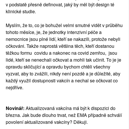
v podstatě přesně definovat, jaký by měl být design té
klinické studie.
Myslím, že to, co je bohužel velmi smutné vidět v průběhu
tohoto měsíce, je, že jednotky intenzivní péče a
nemocnice jsou plné lidí, kteří se nakazili, protože nebyli
očkováni. Takže naprostá většina těch, kteří dostanou
těžkou formu covidu a nakonec na covid zemřou, jsou
lidé, kteří se nenechali očkovat a mohli tak učinit. To je je
opravdu skličující a opravdu bychom chtěli všechny
vyzvat, aby to zvážili, nikdy není pozdě a je důležité, aby
každý využil dostupnosti vakcín a nechal se očkovat co
nejdříve.
Novinář:
Aktualizovaná vakcína má být k dispozici do
března. Jak bude dlouho trvat, než EMA případně schválí
povolení aktualizované vakcíny? Děkuji.