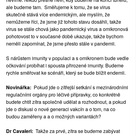
ale budeme tam. Směřujeme k tomu, že se virus
skutečně stává více endemickým, ale myslím, že
nemůžeme říci, že jsme již tohoto stavu dosáhli, takže
virus se stále chová jako pandemický virus a omikronová
pohotovost to v současné době ukazuje, takže bychom
neměli zapomínat, že jsme přesto stále v pandemii.
S nárůstem imunity v populaci a s omikronem bude vedle
očkování probíhat i spousta přirozené imunity. Budeme
rychle směřovat ke scénáři, který se bude blížit endemii.
Novinářka:
Pokud jde o zítřejší setkání s mezinárodními
regulačními orgány pro léčivé přípravky, co konkrétně
budete chtít zítra společně udělat a rozhodnout, a pokud
jde o diskusi o nové generaci vakcín a o tom, na co
budou zaměřeny a a o možných variantách?
Dr Cavaleri:
Takže za prvé, zítra se budeme zabývat