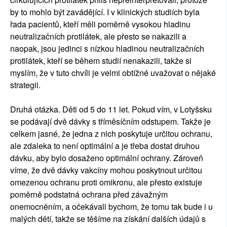
by to mohlo být zavádějící. I v klinických studiích byla
řada pacientů, kteří měli poměrně vysokou hladinu
neutralizačních protilátek, ale přesto se nakazili a
naopak, jsou jedinci s nízkou hladinou neutralizačních
protilátek, kteří se během studií nenakazili, takže si
myslím, že v tuto chvíli je velmi obtížné uvažovat o nějaké
strategii.
Druhá otázka. Děti od 5 do 11 let. Pokud vím, v Lotyšsku
se podávají dvě dávky s tříměsíčním odstupem. Takže je
celkem jasné, že jedna z nich poskytuje určitou ochranu,
ale zdaleka to není optimální a je třeba dostat druhou
dávku, aby bylo dosaženo optimální ochrany. Zároveň
víme, že dvě dávky vakcíny mohou poskytnout určitou
omezenou ochranu proti omikronu, ale přesto existuje
poměrně podstatná ochrana před závažným
onemocněním, a očekávali bychom, že tomu tak bude i u
malých dětí, takže se těšíme na získání dalších údajů s