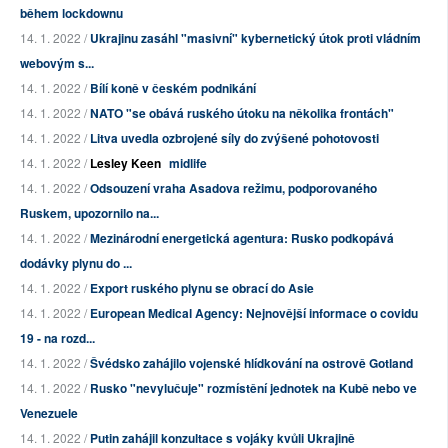
během lockdownu
14. 1. 2022 /
Ukrajinu zasáhl "masivní" kybernetický útok proti vládním
webovým s...
14. 1. 2022 /
Bílí koně v českém podnikání
14. 1. 2022 /
NATO "se obává ruského útoku na několika frontách"
14. 1. 2022 /
Litva uvedla ozbrojené síly do zvýšené pohotovosti
14. 1. 2022 /
Lesley Keen
midlife
14. 1. 2022 /
Odsouzení vraha Asadova režimu, podporovaného
Ruskem, upozornilo na...
14. 1. 2022 /
Mezinárodní energetická agentura: Rusko podkopává
dodávky plynu do ...
14. 1. 2022 /
Export ruského plynu se obrací do Asie
14. 1. 2022 /
European Medical Agency: Nejnovější informace o covidu
19 - na rozd...
14. 1. 2022 /
Švédsko zahájilo vojenské hlídkování na ostrově Gotland
14. 1. 2022 /
Rusko "nevylučuje" rozmístění jednotek na Kubě nebo ve
Venezuele
14. 1. 2022 /
Putin zahájil konzultace s vojáky kvůli Ukrajině