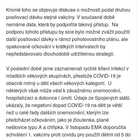
Kromě toho se objevuje diskuse o možnosti podat druhou
posilovací dávku stejné vakcíny. V současné době
nemáme data, která by podpořila takový přístup. Na
podporu tohoto přístupu by sice bylo možné zvážit použití
další posilovací dávky v rámci pohotovostního plánu, ale
opakované očkování v krátkých intervalech by
nepředstavovalo dlouhodobě udržitelnou strategii.
V poslední době jsme zaznamenali rychlé šíření infekcí v
mladších věkových skupinách, přestože COVID-19 je
obecně mírný u dětí všech věkových kategorií. U
některých však může vést k závažnému onemocnění,
hospitalizaci a dokonce i úmrtí. Údaje ze Spojených států
ukázaly, že negativní dopad COVID-19 na děti je větší
než u celé řady dalších onemocnění, kterým lze
předcházet očkováním, jako je žloutenka, plané
neštovice typu A a chřipka. V listopadu EMA doporučila
schválení 1. vakcíny proti covidu pro použití dětmi od 5 do