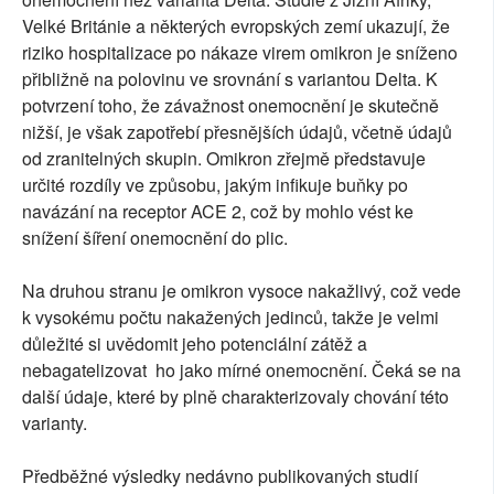
Velké Británie a některých evropských zemí ukazují, že
riziko hospitalizace po nákaze virem omikron je sníženo
přibližně na polovinu ve srovnání s variantou Delta. K
potvrzení toho, že závažnost onemocnění je skutečně
nižší, je však zapotřebí přesnějších údajů, včetně údajů
od zranitelných skupin. Omikron zřejmě představuje
určité rozdíly ve způsobu, jakým infikuje buňky po
navázání na receptor ACE 2, což by mohlo vést ke
snížení šíření onemocnění do plic.
Na druhou stranu je omikron vysoce nakažlivý, což vede
k vysokému počtu nakažených jedinců, takže je velmi
důležité si uvědomit jeho potenciální zátěž a
nebagatelizovat ho jako mírné onemocnění. Čeká se na
další údaje, které by plně charakterizovaly chování této
varianty.
Předběžné výsledky nedávno publikovaných studií