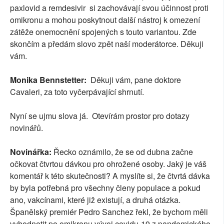
paxlovid a remdesivir si zachovávají svou účinnost proti
omikronu a mohou poskytnout další nástroj k omezení
zátěže onemocnění spojených s touto variantou. Zde
skončím a předám slovo zpět naší moderátorce. Děkuji
vám.
Monika Bennstetter:
Děkuji vám, pane doktore
Cavaleri, za toto vyčerpávající shrnutí.
Nyní se ujmu slova já. Otevírám prostor pro dotazy
novinářů.
Novinářka:
Řecko oznámilo, že se od dubna začne
očkovat čtvrtou dávkou pro ohrožené osoby. Jaký je váš
komentář k této skutečnosti? A myslíte si, že čtvrtá dávka
by byla potřebná pro všechny členy populace a pokud
ano, vakcínami, které již existují, a druhá otázka.
Španělský premiér Pedro Sanchez řekl, že bychom měli
vyhodnotit po omikronu vývoj covidu-19 z pandemického