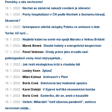
Památky u nás nechceme!
18. 1. 2022 /
Nechat se záměrně nakazit covidem je šílenství
18. 1. 2022 /
Počty hospitalizací v ČR podle Novinek a Seznamu klesají,
Skutečně?
18. 1. 2022 /
Greenpeace odmítá ústupky Polsku ve smlouvě o dole
Turów. Už nyní ...
18. 1. 2022 /
Nejdelší kabel na světě má spojit Maroko a Velkou Británii
18. 1. 2022 /
Marek Beneš
Dlouhé kabely a energetická bezpečnost
17. 1. 2022 /
Pavel Veleman
Úřady práce jako zrcadlo naší
polistopadové cesty mezi nejvyspělejš...
18. 1. 2022 /
Jak řešit ekologickou krizi a chudobu lidí
18. 1. 2022 /
Lesley Keen
ZplusZ
18. 1. 2022 /
Milan Kohout
Antivaxeři v Plzni
18. 1. 2022 /
Boris Cvek
Sněmovna bez hodnotné opozice
18. 1. 2022 /
Karel Dolejší
V Kyjevě teď tiká ekonomická bomba
18. 1. 2022 /
Boris Cvek
Ezoteriko, div se, aneb o kauzalitě
18. 1. 2022 /
Oxfam: Miliardáři "měli úžasnou pandemii", zatímco
nerovnost zabíje...