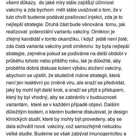
všemi důkazy, do jaké míry stále zajišťují účinnost
vakcíny a zda bychom měli stále uvažovat o tom, že v
tuto chvíli budeme podávat posilovací injekci, zda je to
nejlepší strategie. Druhá část bude věnována tomu, jak
realizovat potenciální variantu vakcíny. Omikron je
zřejmý kandidát v tomto okamžiku, i když ještě není jisté,
zda čistá varianta vakcíny proti omikronu by byla nejlepší
strategie, zejména pokud se podíváme na delší období v
průběhu tohoto nebo příštího roku, tak je důležité, aby
proběhla dobrá diskuse kolem výběru složení vakcíny,
abychom se ujistili, že skutečně máme strategii, která
není jen reaktivní po změně viru, ale snaží se předvídat,
jaký by mohl být další krok, a snaží se přijít s přístupem,
který by byl vhodný, aby se zabránilo v budoucnosti
variantám, které se v každém případě objeví. Dalším
důležitým bodem, o kterém budeme diskutovat, je design
klinických studií, které by mohly být provedeny, aby se
dala schválit nová vakcíny, což samozřejmě nebudou
velké studie. Budeme se však zabývat imunogenicitou a