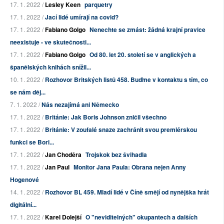
17. 1. 2022 /
Lesley Keen
parquetry
17. 1. 2022 /
Jací lidé umírají na covid?
17. 1. 2022 /
Fabiano Golgo
Nenechte se zmást: žádná krajní pravice
neexistuje - ve skutečnosti...
17. 1. 2022 /
Fabiano Golgo
Od 80. let 20. století se v anglických a
španělských knihách snížil...
10. 1. 2022 /
Rozhovor Britských listů 458. Buďme v kontaktu s tím, co
se nám děj...
7. 1. 2022 /
Nás nezajímá ani Německo
17. 1. 2022 /
Británie: Jak Boris Johnson zničil všechno
17. 1. 2022 /
Británie: V zoufalé snaze zachránit svou premiérskou
funkci se Bori...
17. 1. 2022 /
Jan Choděra
Trojskok bez švihadla
17. 1. 2022 /
Jan Paul
Monitor Jana Paula: Obrana nejen Anny
Hogenové
14. 1. 2022 /
Rozhovor BL 459. Mladí lidé v Číně smějí od nynějška hrát
digitální...
17. 1. 2022 /
Karel Dolejší
O "neviditelných" okupantech a dalších