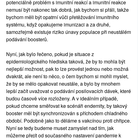
potenciálně problém s imunitní reakcí a imunitní reakce
nemusí být nakonec tak dobrá, jak bychom si přáli, takže
bychom měli být opatrní vůči přetěžování imunitního
systému, když opakujeme imunizaci a za druhé,
samozřejmě existuje riziko únavy populace při neustálém
podávání boosterů.
Nyní, jak bylo řečeno, pokud je situace z
epidemiologického hlediska taková, že by to mohla být
nejlepší možnost, pak to lze provést jednou nebo možná
dvakrát, ale není to něco, o čem bychom si mohli myslet,
že by se mělo opakovat neustále, a bylo by mnohem
lepší začít uvažovat o podávání posilovacích dávek, které
budou časově více rozloženy. A v ideálním případě,
pokud chceme směřovat ke scénáři endemity, by takový
booster měl být synchronizován s příchodem chladného
období. Podobně jako to děláme s vakcínou proti chřipce.
Nyní se tedy budeme muset zamyslet nad tím, jak
můžeme přejít od současného nastavení pandemie k