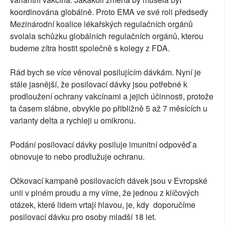
koordinována globálně. Proto EMA ve své roli předsedy
Mezinárodní koalice lékařských regulačních orgánů
svolala schůzku globálních regulačních orgánů, kterou
budeme zítra hostit společně s kolegy z FDA.
Rád bych se více věnoval posilujícím dávkám. Nyní je
stále jasnější, že posilovací dávky jsou potřebné k
prodloužení ochrany vakcínami a jejich účinnosti, protože
ta časem slábne, obvykle po přibližně 5 až 7 měsících u
varianty delta a rychleji u omikronu.
Podání posilovací dávky posiluje imunitní odpověď a
obnovuje to nebo prodlužuje ochranu.
Očkovací kampaně posilovacích dávek jsou v Evropské
unii v plném proudu a my víme, že jednou z klíčových
otázek, které lidem vrtají hlavou, je, kdy doporučíme
posilovací dávku pro osoby mladší 18 let.