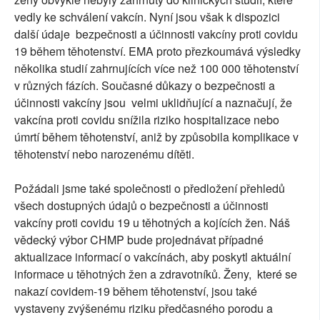
vedly ke schválení vakcín. Nyní jsou však k dispozici
další údaje bezpečnosti a účinnosti vakcíny proti covidu
19 během těhotenství. EMA proto přezkoumává výsledky
několika studií zahrnujících více než 100 000 těhotenství
v různých fázích. Současné důkazy o bezpečnosti a
účinnosti vakcíny jsou velmi uklidňující a naznačují, že
vakcína proti covidu snížila riziko hospitalizace nebo
úmrtí během těhotenství, aniž by způsobila komplikace v
těhotenství nebo narozenému dítěti.
Požádali jsme také společnosti o předložení přehledů
všech dostupných údajů o bezpečnosti a účinnosti
vakcíny proti covidu 19 u těhotných a kojících žen. Náš
vědecký výbor CHMP bude projednávat případné
aktualizace informací o vakcínách, aby poskytl aktuální
informace u těhotných žen a zdravotníků. Ženy, které se
nakazí covidem-19 během těhotenství, jsou také
vystaveny zvýšenému riziku předčasného porodu a