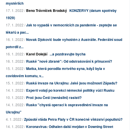
mystériích
17. 1. 2022 /
Beno Trávníček Brodský
KONZERVY (datum spotřeby
1929)
17. 1. 2022 /
Jak to vypadá v nemocnicích za pandemie - zeptejte se
lékařů a pac...
16. 1. 2022 /
Novak Djokovič bude vyhoštěn z Austrálie. Federální soud
potvrdil z...
16. 1. 2022 /
Karel Dolejší
...a pozdravujte bycha
16. 1. 2022 /
Ruské "nové zbraně": Od odstrašování k přinucení?
15. 1. 2022 /
Matka, která porodila mrtvého syna, když byla v
covidovém komatu, v...
15. 1. 2022 /
Ruská invaze na Ukrajinu: Jaké jsou možnosti Západu?
14. 1. 2022 /
Experti volají po korekci německé politiky vůči Rusku
10. 1. 2022 /
Proč jsou Češi (nenásilní) rasisti?
14. 1. 2022 /
Rusko "chystá operaci k ospravedlnění invaze na
Ukrajinu"
4. 1. 2022 /
Způsobí vláda Petra Fialy v ČR konečné vítězství populistů?
14. 1. 2022 /
Koronavirus: Odhalen další mejdan v Downing Street