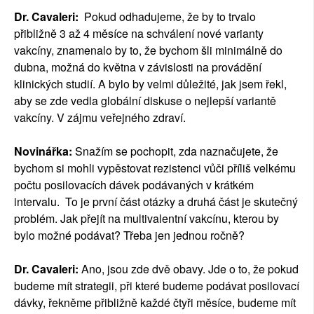
Dr. Cavaleri:
Pokud odhadujeme, že by to trvalo
přibližně 3 až 4 měsíce na schválení nové varianty
vakcíny, znamenalo by to, že bychom šli minimálně do
dubna, možná do května v závislosti na provádění
klinických studií. A bylo by velmi důležité, jak jsem řekl,
aby se zde vedla globální diskuse o nejlepší variantě
vakcíny. V zájmu veřejného zdraví.
Novinářka:
Snažím se pochopit, zda naznačujete, že
bychom si mohli vypěstovat rezistenci vůči příliš velkému
počtu posilovacích dávek podávaných v krátkém
intervalu. To je první část otázky a druhá část je skutečný
problém. Jak přejít na multivalentní vakcínu, kterou by
bylo možné podávat? Třeba jen jednou ročně?
Dr. Cavaleri:
Ano, jsou zde dvě obavy. Jde o to, že pokud
budeme mít strategii, při které budeme podávat posilovací
dávky, řekněme přibližně každé čtyři měsíce, budeme mít