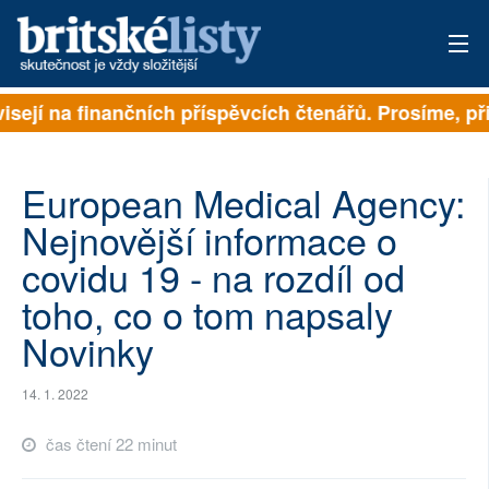
ejí na finančních příspěvcích čtenářů. Prosíme, přispě
PŘIHLÁSIT
AKTUÁLNÍ VYDÁNÍ
European Medical Agency:
ARCHIV
Nejnovější informace o
covidu 19 - na rozdíl od
ROZHOVORY
toho, co o tom napsaly
TÉMATA
Novinky
NEJČTENĚJŠÍ ZA 7 DNÍ
14. 1. 2022
AUTOŘI
čas čtení 22 minut
PŘÍSPĚVKY NA PROVOZ