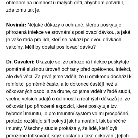
ohledem na účinnost u malých dětí, abychom potvrdili,
zda tomu tak je.
Novinář:
Nějaké důkazy o ochraně, kterou poskytuje
přirozená infekce ve srovnání s posilovací dávkou, a jaká
je vaše rada pro lidi, kteří se nakazí po dvou dávkách
vakcíny. Měli by dostat posilovací dávku?
Dr. Cavaleri:
Ukazuje se, že přirozená infekce poskytuje
poměrně slušnou úroveň ochrany před opětovnou infekcí,
ale dvě věci. Za prvé jsme viděli, že u omikronu dochází k
reinfekci poměrně často, a to dokonce častěji než u
očkovaných osob, a za druhé, co jsme viděli v řadě studií,
včetně větších údajů o účinnosti a reálných důkazů je, že
očkování po přirozené expozici, které poskytuje tzv.
hybridní imunitu, je pro imunitní systém velmi prospěšné,
protože rozšiřuje šíři pokrytí jak humorální, tak buněčné
imunity. Všechny studie prokázaly, že lidé, kteří byli
přirozeně infikováni, když dostanou také očkování, jejich