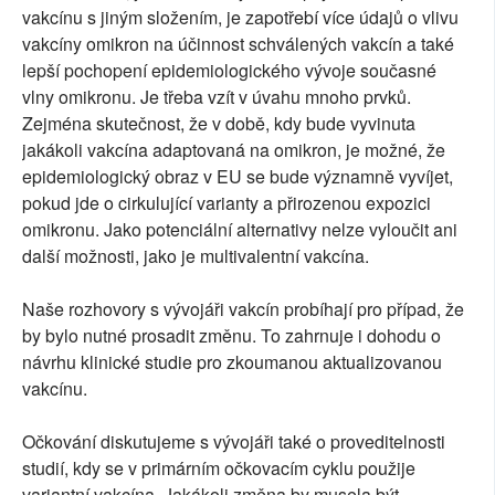
vakcínu s jiným složením, je zapotřebí více údajů o vlivu
vakcíny omikron na účinnost schválených vakcín a také
lepší pochopení epidemiologického vývoje současné
vlny omikronu. Je třeba vzít v úvahu mnoho prvků.
Zejména skutečnost, že v době, kdy bude vyvinuta
jakákoli vakcína adaptovaná na omikron, je možné, že
epidemiologický obraz v EU se bude významně vyvíjet,
pokud jde o cirkulující varianty a přirozenou expozici
omikronu. Jako potenciální alternativy nelze vyloučit ani
další možnosti, jako je multivalentní vakcína.
Naše rozhovory s vývojáři vakcín probíhají pro případ, že
by bylo nutné prosadit změnu. To zahrnuje i dohodu o
návrhu klinické studie pro zkoumanou aktualizovanou
vakcínu.
Očkování diskutujeme s vývojáři také o proveditelnosti
studií, kdy se v primárním očkovacím cyklu použije
variantní vakcína. Jakákoli změna by musela být