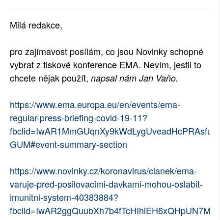
SOCIÁLNÍ SÍTĚ
Milá redakce,
RUBRIKY
pro zajímavost posílám, co jsou Novinky schopné
PLNÁ VERZE STRÁNEK
vybrat z tiskové konference EMA. Nevím, jestli to
chcete nějak použít,
napsal nám Jan Vaňo.
https://www.ema.europa.eu/en/events/ema-
regular-press-briefing-covid-19-11?
fbclid=IwAR1MmGUqnXy9kWdLygUveadHcPRAsfuHOL
GUM#event-summary-section
https://www.novinky.cz/koronavirus/clanek/ema-
varuje-pred-posilovacimi-davkami-mohou-oslabit-
imunitni-system-40383884?
fbclid=IwAR2ggQuubXh7b4fTcHIhlEH6xQHpUN7MP-