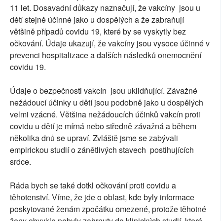
11 let. Dosavadní důkazy naznačují, že vakcíny jsou u
dětí stejně účinné jako u dospělých a že zabraňují
většině případů covidu 19, které by se vyskytly bez
očkování. Údaje ukazují, že vakcíny jsou vysoce účinné v
prevenci hospitalizace a dalších následků onemocnění
covidu 19.
Údaje o bezpečnosti vakcín jsou uklidňující. Závažné
nežádoucí účinky u dětí jsou podobně jako u dospělých
velmi vzácné. Většina nežádoucích účinků vakcín proti
covidu u dětí je mírná nebo středně závažná a během
několika dnů se upraví. Zvláště jsme se zabývali
empirickou studií o zánětlivých stavech postihujících
srdce.
Ráda bych se také dotkl očkování proti covidu a
těhotenství. Víme, že jde o oblast, kde byly informace
poskytované ženám zpočátku omezené, protože těhotné
ženy obvykle nebyly zahrnuty do klinických studií, které