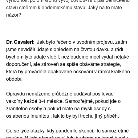
stavu směrem k endemickému stavu. Jaký na to máte
názor?
Dr. Cavaleri:
Jak bylo řečeno v úvodním projevu, zatím
jsme neviděli údaje s ohledem na čtvrtou dávku a rádi
bychom tyto údaje viděli, než budeme moci vydat nějaké
doporučení, ale zároveň se spíše obáváme strategie,
která by prováděla opakované očkování v rámci krátkého
období.
Opravdu nemůžeme průběžně podávat posilovací
vakcíny každé 3-4 měsíce. Samozřejmě, pokud jde o
zranitelné osoby a pokud máte na mysli osoby s
oslabenou imunitou , tak to by byl trochu jiný příběh.
Co se týče otázky, kdy pandemie skončí, to samozřejmě
nevíme. Nikdo přesně neví, kdy budeme na konci tunelu,