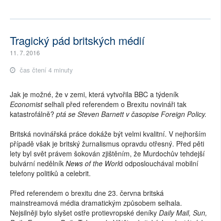
Tragický pád britských médií
11. 7. 2016
čas čtení 4 minuty
Jak je možné, že v zemi, která vytvořila BBC a týdeník
Economist
selhali před referendem o Brexitu novináři tak
katastrofálně?
ptá se Steven Barnett v časopise Foreign Policy.
Britská novinářská práce dokáže být velmi kvalitní. V nejhorším
případě však je britský žurnalismus opravdu otřesný. Před pěti
lety byl svět právem šokován zjištěním, že Murdochův tehdejší
bulvární nedělník
News of the Worl
d odposlouchával mobilní
telefony politiků a celebrit.
Před referendem o brexitu dne 23. června britská
mainstreamová média dramatickým způsobem selhala.
Nejsilněji bylo slyšet ostře protievropské deníky
Daily Mail, Sun,