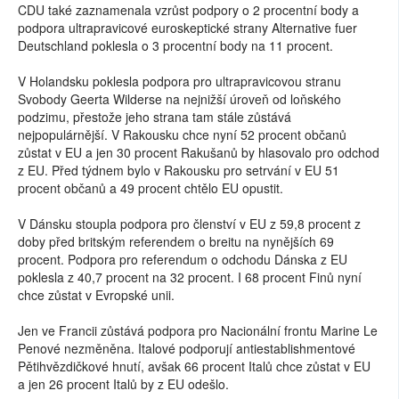
CDU také zaznamenala vzrůst podpory o 2 procentní body a
podpora ultrapravicové euroskeptické strany Alternative fuer
Deutschland poklesla o 3 procentní body na 11 procent.
V Holandsku poklesla podpora pro ultrapravicovou stranu
Svobody Geerta Wilderse na nejnižší úroveň od loňského
podzimu, přestože jeho strana tam stále zůstává
nejpopulárnější. V Rakousku chce nyní 52 procent občanů
zůstat v EU a jen 30 procent Rakušanů by hlasovalo pro odchod
z EU. Před týdnem bylo v Rakousku pro setrvání v EU 51
procent občanů a 49 procent chtělo EU opustit.
V Dánsku stoupla podpora pro členství v EU z 59,8 procent z
doby před britským referendem o breitu na nynějších 69
procent. Podpora pro referendum o odchodu Dánska z EU
poklesla z 40,7 procent na 32 procent. I 68 procent Finů nyní
chce zůstat v Evropské unii.
Jen ve Francii zůstává podpora pro Nacionální frontu Marine Le
Penové nezměněna. Italové podporují antiestablishmentové
Pětihvězdičkové hnutí, avšak 66 procent Italů chce zůstat v EU
a jen 26 procent Italů by z EU odešlo.