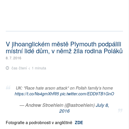
V jihoanglickém městě Plymouth podpálili
místní lidé dům, v němž žila rodina Poláků
8. 7. 2016
čas čtení < 1 minuta
UK: "Race hate arson attack" on Polish family's home
https://t.co/Ns4gmXhRf5
pic.twitter.com/EDD9TB1GnO
— Andrew Stroehlein (@astroehlein)
July 8,
2016
Fotografie a podrobnosti v angličtině
ZDE