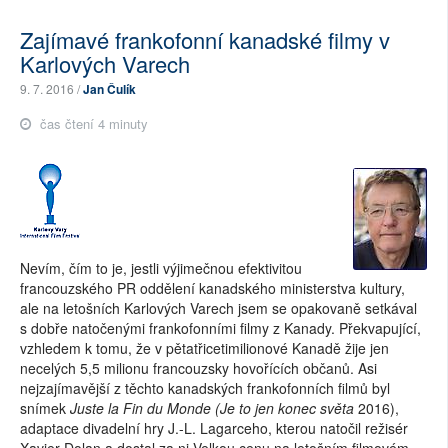
Zajímavé frankofonní kanadské filmy v
Karlových Varech
9. 7. 2016 /
Jan Čulík
čas čtení 4 minuty
Nevím, čím to je, jestli výjimečnou efektivitou
francouzského PR oddělení kanadského ministerstva kultury,
ale na letošních Karlových Varech jsem se opakovaně setkával
s dobře natočenými frankofonními filmy z Kanady. Překvapující,
vzhledem k tomu, že v pětatřicetimilionové Kanadě žije jen
necelých 5,5 milionu francouzsky hovořících občanů. Asi
nejzajímavější z těchto kanadských frankofonních filmů byl
snímek
Juste la Fin du Monde (Je to jen konec světa
2016),
adaptace divadelní hry J.-L. Lagarceho, kterou natočil režisér