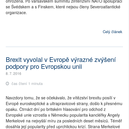
ohrožena. Po varšavském summitu zintenzivní NATO spolupráci
se Švédskem a s Finskem, které nejsou členy Severoatlantické
organizace.
Celý článek
Brexit vyvolal v Evropě výrazné zvýšení
podpory pro Evropskou unii
8. 7. 2016
čas čtení 1 minuta
Navzdory tomu, že se očekávalo, že vítězství brexitu posílí v
Evropě euroskeptické a ultrapravicové strany, došlo k přesnému
opaku. Čtrnáct dní po britském hlasování pro odchod z
Evropské unie vzrostla v Německu popularita kancléřky Angely
Merkelové na nejvyšší míru za posledních deset měsíců. Téměř
dosáhla její popularity před uprchlickou krizí. Strana Merkelové