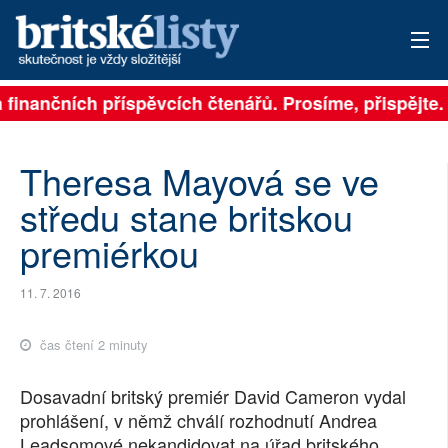
jí na finančních příspěvcích čtenářů. Prosíme, přispěj
PŘIHLÁSIT
AKTUÁLNÍ VYDÁNÍ
Theresa Mayová se ve
ARCHIV
středu stane britskou
premiérkou
ROZHOVORY
TÉMATA
11. 7. 2016
NEJČTENĚJŠÍ ZA 7 DNÍ
čas čtení 2 minuty
AUTOŘI
Dosavadní britský premiér David Cameron vydal
prohlášení, v němž chválí rozhodnutí Andrea
PŘÍSPĚVKY NA PROVOZ
Leadsomové nekandidovat na úřad britského