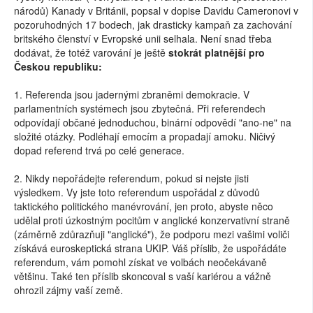
národů) Kanady v Británii, popsal v dopise Davidu Cameronovi v
pozoruhodných 17 bodech, jak drasticky kampaň za zachování
britského členství v Evropské unii selhala. Není snad třeba
dodávat, že totéž varování je ještě
stokrát platnější pro
Českou republiku:
1. Referenda jsou jadernými zbraněmi demokracie. V
parlamentních systémech jsou zbytečná. Při referendech
odpovídají občané jednoduchou, binární odpovědí "ano-ne" na
složité otázky. Podléhají emocím a propadají amoku. Ničivý
dopad referend trvá po celé generace.
2. Nikdy nepořádejte referendum, pokud si nejste jisti
výsledkem. Vy jste toto referendum uspořádal z důvodů
taktického politického manévrování, jen proto, abyste něco
udělal proti úzkostným pocitům v anglické konzervativní straně
(záměrně zdůrazňuji "anglické"), že podporu mezi vašimi voliči
získává euroskeptická strana UKIP. Váš příslib, že uspořádáte
referendum, vám pomohl získat ve volbách neočekávaně
většinu. Také ten příslib skoncoval s vaší kariérou a vážně
ohrozil zájmy vaší země.