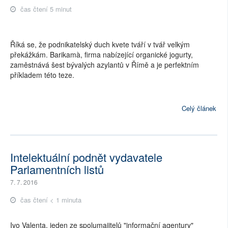
čas čtení 5 minut
Říká se, že podnikatelský duch kvete tváří v tvář velkým
překážkám. Barikamà, firma nabízející organické jogurty,
zaměstnává šest bývalých azylantů v Římě a je perfektním
příkladem této teze.
Celý článek
Intelektuální podnět vydavatele
Parlamentních listů
7. 7. 2016
čas čtení < 1 minuta
Ivo Valenta, jeden ze spolumajitelů "informační agentury"