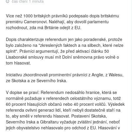
čas čtení 1 minuta
Více než 1000 britských právníků podepsalo dopis britskému
premiéru Cameronovi. Naléhají, aby dovolil parlamentu
rozhodnout, zda má Británie odejít z EU.
Dopis charakterizuje referendum jen jako poradenské, protože
bylo založeno na "zkreslených faktech a na slibech, které nelze
splnit". Právníci argumentují, že před aktivací článku 50
Lisabonské smlouvy musí mít Dolní sněmovna právo volně o
tom hlasovat.
Iniciativu zkoordinovali prominentní právníci z Anglie, z Walesu,
ze Skotska a ze Severního Irska.
V dopise se praví: Referendum nedosáhlo hranice, která se
normálně požaduje v referendech celostátního významu, totiž
60 procent hlasujících občanů nebo 40 procent voličů. Výsledek
referenda ovlivni generaci lidí, kteří nebyli dostatečně staří na
to, aby směli v referendu hlasovat. Postavení Skotska,
Severního Irska a Gibraltaru vyžaduje zvláštní jednání, neboť
jejich obyvatelstvo nehlasovalo pro odchod z EU. Hlasování v