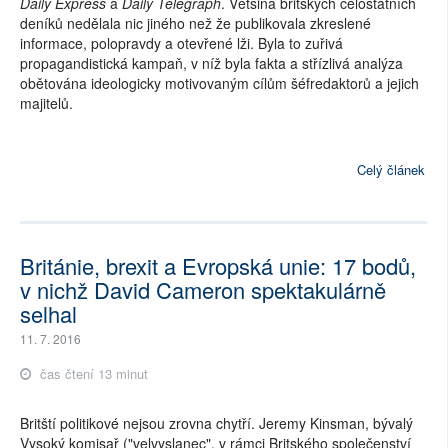
Daily Express
a
Daily Telegraph
. Většina britských celostátních
deníků nedělala nic jiného než že publikovala zkreslené
informace, polopravdy a otevřené lži. Byla to zuřivá
propagandistická kampaň, v níž byla fakta a střízlivá analýza
obětována ideologicky motivovaným cílům šéfredaktorů a jejich
majitelů.
Celý článek
Británie, brexit a Evropská unie: 17 bodů,
v nichž David Cameron spektakulárně
selhal
11. 7. 2016
čas čtení 13 minut
Britští politikové nejsou zrovna chytří. Jeremy Kinsman, bývalý
Vysoký komisař ("velvyslanec", v rámci Britského společenství