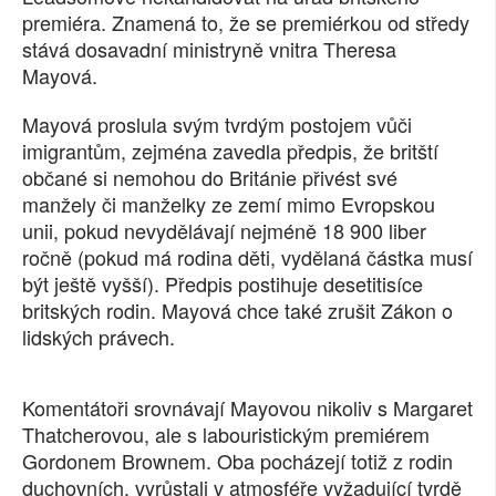
premiéra. Znamená to, že se premiérkou od středy
SOCIÁLNÍ SÍTĚ
stává dosavadní ministryně vnitra Theresa
Mayová.
RUBRIKY
Mayová proslula svým tvrdým postojem vůči
PLNÁ VERZE STRÁNEK
imigrantům, zejména zavedla předpis, že britští
občané si nemohou do Británie přivést své
manžely či manželky ze zemí mimo Evropskou
unii, pokud nevydělávají nejméně 18 900 liber
ročně (pokud má rodina děti, vydělaná částka musí
být ještě vyšší). Předpis postihuje desetitisíce
britských rodin. Mayová chce také zrušit Zákon o
lidských právech.
Komentátoři srovnávají Mayovou nikoliv s Margaret
Thatcherovou, ale s labouristickým premiérem
Gordonem Brownem. Oba pocházejí totiž z rodin
duchovních, vyrůstali v atmosféře vyžadující tvrdě