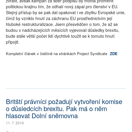
zvrátit, avšak kampaň za sběr podpisů by mohla proměnit
politickou krajinu tím, že odhalí nový zápal pro členství v EU.
Stejný přístup by se pak dal opakovat i ve zbytku Evropské unie,
čímž by vzniklo hnutí za záchranu EU prostřednictvím její
hluboké restrukturalizace. Jsem přesvědčen o tom, že až se
budou v nadcházejících měsících vyjevovat důsledky brexitu,
bude stále větší počet lidí dychtivě toužit se k tomuto hnutí
připojit.
Kompletní článek v češtině na stránkách Project Syndicate
ZDE
Britští právníci požadují vytvoření komise
o důsledcích brexitu. Pak má o něm
hlasovat Dolní sněmovna
11. 7. 2016