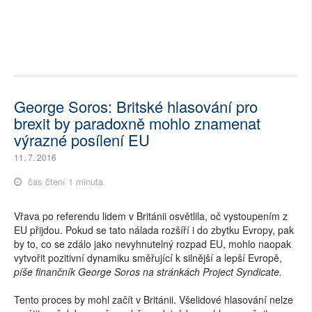
George Soros: Britské hlasování pro
brexit by paradoxně mohlo znamenat
výrazné posílení EU
11. 7. 2016
čas čtení 1 minuta
Vřava po referendu lidem v Británii osvětlila, oč vystoupením z
EU přijdou. Pokud se tato nálada rozšíří i do zbytku Evropy, pak
by to, co se zdálo jako nevyhnutelný rozpad EU, mohlo naopak
vytvořit pozitivní dynamiku směřující k silnější a lepší Evropě,
píše finančník George Soros na stránkách Project Syndicate.
Tento proces by mohl začít v Británii. Všelidové hlasování nelze