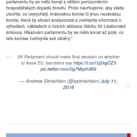
parlamentu by se mělo konat s větším porozuměním
hospodářských dopadů brexitu. Proto navrhujeme, aby vláda
utvořila, co nejrychleji, královskou komisi či jinou nezávislou
komisi, která by situaci analyzovala a zveřejnila informace o
výhodách, nákladech a rizicích aktivace článku 50 Lisabonské
smlouvy. Hlasování parlamentu by se mělo konat až poté, co
tato komise zveřejnila své závěry."
UK Parliament should make final decision on whether
to leave EU, barristers say
https://t.co/l1j20qjOZ3
pic.twitter.com/Gg7MqxhXK6
— Andrew Stroehlein (@astroehlein)
July 11,
2016