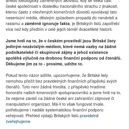
anebo ideologicky zaměřených aktivistů, kdy se velká část
české společnosti v důsledku iracionálního strachu z jinakosti,
kterou často z otevřených komerčních důvodů vyvolávají tato
neseriozní média, děsivým způsobem propadá do nenávisti a
rasismu a
záměrně ignoruje fakta
, je Britských listů zapotřebí
více než kdy předtím v celé jejich téměř dvacetileté historii.
Jsme hrdi na to, že v českém prostředí jsou Britské listy
jediným nezávislým médiem, které nemá vazby na žádné
podnikatelské či skupinové zájmy a jehož existence
spoléhá výlučně na drobnou finanční podporu od čtenářů.
Děkujeme jim za to - prosíme, udržte to.
Pokud tento názor sdílíte, upozorňujeme, že Britské listy
nemohou přežít bez pravidelných finančních příspěvků svých
čtenářů. Toto není žádná frivolita, z příspěvků hradíme
honoráře našich kmenových spolupracovníků a jsme hrdi na to,
že nejsme závislí na žádné české ani zahraniční zájmové či
manipulativní organizaci. Má-li to však fungovat trvale,
potřebujeme i nadále systematickou finanční podporu
veřejnosti. Přehled výdajů Britských listů
pravidelně
zveřejňujeme
.