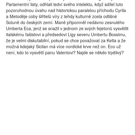
Parlamentní listy, odhlali ledví svého intelektu, když sdílel tuto
pozoruhodnou úvahu nad historickou paralelou příchodu Cyrila
a Metoděje coby šiřitelů víry z tehdy kulturně zcela odlišné
Soluně do českých zemí. Maně připomněl nedávno zesnulého
Umberta Eca, jenž se snažil v jednom ze svých fejetonů vysvětlit
italskému fašistovi a předsedovi Ligy severu Umbertu Bossimu,
že je velmi diskutabilní, pokud se chce považovat za Kelta a že
možná kdejaký Sicilan má více nordické krve než on. Eco už
není, kdo to vysvětlí panu Valentovi? Najde se někdo trpělivý?