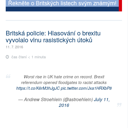
Britská policie: Hlasování o brexitu
vyvolalo vlnu rasistických útoků
11. 7. 2016
čas čtení < 1 minuta
Worst rise in UK hate crime on record. Brexit
referendum opened floodgates to racist attacks
https://t.co/K6rM3hJgJC
pic.twitter.com/Jxa1HRXbP8
— Andrew Stroehlein (@astroehlein)
July 11,
2016