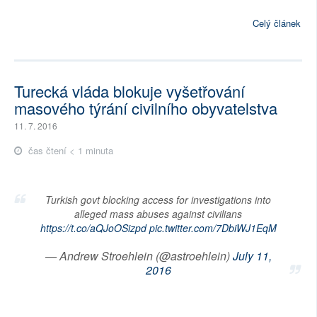
Celý článek
Turecká vláda blokuje vyšetřování
masového týrání civilního obyvatelstva
11. 7. 2016
čas čtení < 1 minuta
Turkish govt blocking access for investigations into
alleged mass abuses against civilians
https://t.co/aQJoOSizpd
pic.twitter.com/7DbiWJ1EqM
— Andrew Stroehlein (@astroehlein)
July 11,
2016