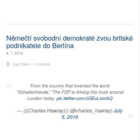
Němečtí svobodní demokraté zvou britské
podnikatele do Berlína
8. 7. 2016
čas čtení < 1 minuta
From the country that invented the word
"Schadenfreude." The FDP is driving this truck around
London today.
pic.twitter.com/zGEuLxonhQ
— (((Charles Hawley))) (@charles_hawley)
July
5, 2016