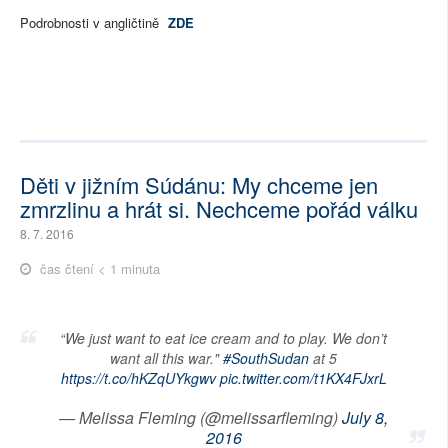
Podrobnosti v angličtině
ZDE
Děti v jižním Súdánu: My chceme jen
zmrzlinu a hrát si. Nechceme pořád válku
8. 7. 2016
čas čtení < 1 minuta
“We just want to eat ice cream and to play. We don’t
want all this war."
#SouthSudan
at 5
https://t.co/hKZqUYkgwv
pic.twitter.com/t1KX4FJxrL
— Melissa Fleming (@melissarfleming)
July 8,
2016