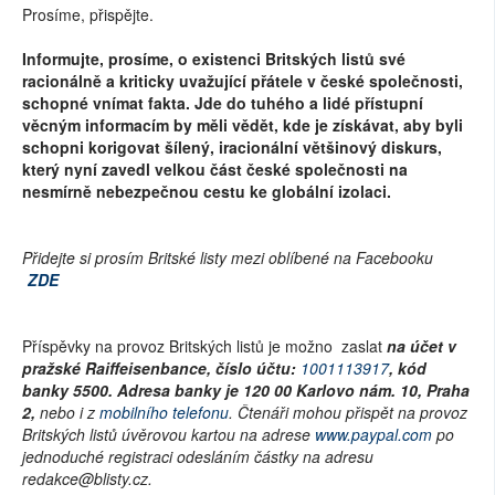
Prosíme, přispějte.
Informujte, prosíme, o existenci Britských listů své
racionálně a kriticky uvažující přátele v české společnosti,
schopné vnímat fakta. Jde do tuhého a lidé přístupní
věcným informacím by měli vědět, kde je získávat, aby byli
schopni korigovat šílený, iracionální většinový diskurs,
který nyní zavedl velkou část české společnosti na
nesmírně nebezpečnou cestu ke globální izolaci.
Přidejte si prosím Britské listy mezi oblíbené na Facebooku
ZDE
Příspěvky na provoz Britských listů je možno zaslat
na účet v
pražské Raiffeisenbance, číslo účtu:
1001113917
, kód
banky 5500. Adresa banky je 120 00 Karlovo nám. 10, Praha
2,
nebo i z
mobilního telefonu
. Čtenáři mohou přispět na provoz
Britských listů úvěrovou kartou na adrese
www.paypal.com
po
jednoduché registraci odesláním částky na adresu
redakce@blisty.cz.