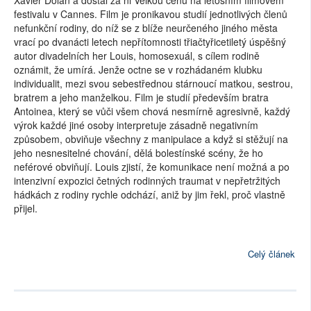
Xavier Dolan a dostal za ni Velkou cenu na letošním filmovém
festivalu v Cannes. Film je pronikavou studií jednotlivých členů
nefunkční rodiny, do níž se z blíže neurčeného jiného města
vrací po dvanácti letech nepřítomnosti třiačtyřicetiletý úspěšný
autor divadelních her Louis, homosexuál, s cílem rodině
oznámit, že umírá. Jenže octne se v rozhádaném klubku
individualit, mezi svou sebestřednou stárnoucí matkou, sestrou,
bratrem a jeho manželkou. Film je studií především bratra
Antoinea, který se vůči všem chová nesmírně agresivně, každý
výrok každé jiné osoby interpretuje zásadně negativním
způsobem, obviňuje všechny z manipulace a když si stěžují na
jeho nesnesitelné chování, dělá bolestínské scény, že ho
neférové obviňují. Louis zjistí, že komunikace není možná a po
intenzivní expozici četných rodinných traumat v nepřetržitých
hádkách z rodiny rychle odchází, aniž by jim řekl, proč vlastně
přijel.
Celý článek