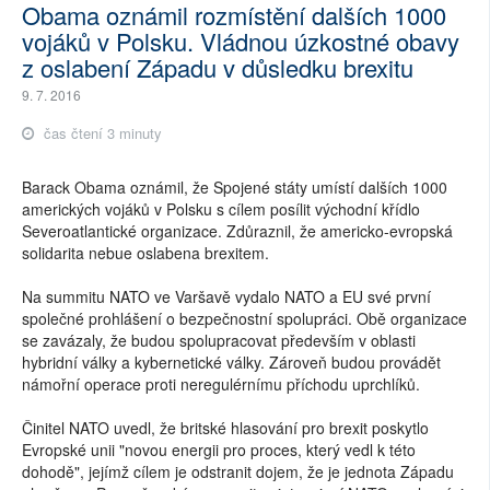
Obama oznámil rozmístění dalších 1000
vojáků v Polsku. Vládnou úzkostné obavy
z oslabení Západu v důsledku brexitu
9. 7. 2016
čas čtení 3 minuty
Barack Obama oznámil, že Spojené státy umístí dalších 1000
amerických vojáků v Polsku s cílem posílit východní křídlo
Severoatlantické organizace. Zdůraznil, že americko-evropská
solidarita nebue oslabena brexitem.
Na summitu NATO ve Varšavě vydalo NATO a EU své první
společné prohlášení o bezpečnostní spolupráci. Obě organizace
se zavázaly, že budou spolupracovat především v oblasti
hybridní války a kybernetické války. Zároveň budou provádět
námořní operace proti neregulérnímu příchodu uprchlíků.
Činitel NATO uvedl, že britské hlasování pro brexit poskytlo
Evropské unii "novou energii pro proces, který vedl k této
dohodě", jejímž cílem je odstranit dojem, že je jednota Západu