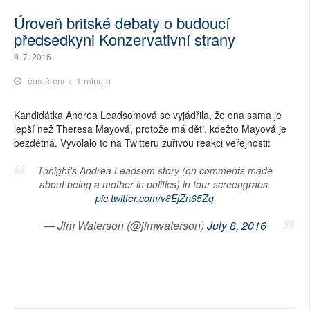
Úroveň britské debaty o budoucí
předsedkyni Konzervativní strany
9. 7. 2016
čas čtení < 1 minuta
Kandidátka Andrea Leadsomová se vyjádřila, že ona sama je
lepší než Theresa Mayová, protože má děti, kdežto Mayová je
bezdětná. Vyvolalo to na Twitteru zuřivou reakci veřejnosti:
Tonight's Andrea Leadsom story (on comments made
about being a mother in politics) in four screengrabs.
pic.twitter.com/v8EjZn65Zq
— Jim Waterson (@jimwaterson)
July 8, 2016