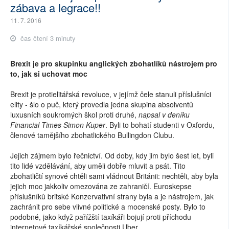
zábava a legrace!!
11. 7. 2016
čas čtení 3 minuty
Brexit je pro skupinku anglických zbohatlíků nástrojem pro
to, jak si uchovat moc
Brexit je protielitářská revoluce, v jejímž čele stanuli příslušníci
elity - šlo o puč, který provedla jedna skupina absolventů
luxusních soukromých škol proti druhé,
napsal v deníku
Financial Times Simon Kuper
. Byli to bohatí studenti v Oxfordu,
členové tamějšího zbohatlického Bullingdon Clubu.
Jejich zájmem bylo řečnictví. Od doby, kdy jim bylo šest let, byli
tito lidé vzdělávání, aby uměli dobře mluvit a psát. Tito
zbohatličtí synové chtěli sami vládnout Británii: nechtěli, aby byla
jejich moc jakkoliv omezována ze zahraničí. Euroskepse
příslušníků britské Konzervativní strany byla a je nástrojem, jak
zachránit pro sebe vlivné politické a mocenské posty. Bylo to
podobné, jako když pařížští taxíkáři bojují proti příchodu
internetové taxíkářské společnosti Uber.