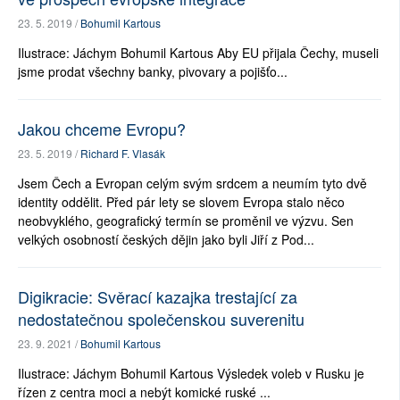
23. 5. 2019 /
Bohumil Kartous
Ilustrace: Jáchym Bohumil Kartous Aby EU přijala Čechy, museli
jsme prodat všechny banky, pivovary a pojišťo...
Jakou chceme Evropu?
23. 5. 2019 /
Richard F. Vlasák
Jsem Čech a Evropan celým svým srdcem a neumím tyto dvě
identity oddělit. Před pár lety se slovem Evropa stalo něco
neobvyklého, geografický termín se proměnil ve výzvu. Sen
velkých osobností českých dějin jako byli Jiří z Pod...
Digikracie: Svěrací kazajka trestající za
nedostatečnou společenskou suverenitu
23. 9. 2021 /
Bohumil Kartous
Ilustrace: Jáchym Bohumil Kartous Výsledek voleb v Rusku je
řízen z centra moci a nebýt komické ruské ...