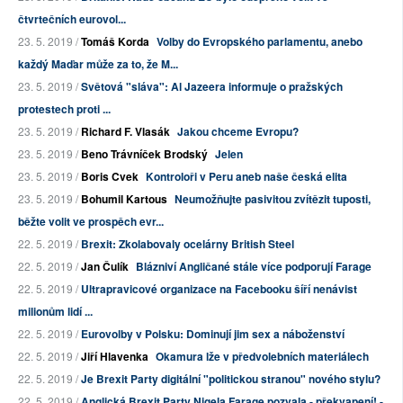
čtvrtečních eurovol...
23. 5. 2019 /
Tomáš Korda
Volby do Evropského parlamentu, anebo
každý Maďar může za to, že M...
23. 5. 2019 /
Světová "sláva": Al Jazeera informuje o pražských
protestech proti ...
23. 5. 2019 /
Richard F. Vlasák
Jakou chceme Evropu?
23. 5. 2019 /
Beno Trávníček Brodský
Jelen
23. 5. 2019 /
Boris Cvek
Kontroloři v Peru aneb naše česká elita
23. 5. 2019 /
Bohumil Kartous
Neumožňujte pasivitou zvítězit tuposti,
běžte volit ve prospěch evr...
22. 5. 2019 /
Brexit: Zkolabovaly ocelárny British Steel
22. 5. 2019 /
Jan Čulík
Blázniví Angličané stále více podporují Farage
22. 5. 2019 /
Ultrapravicové organizace na Facebooku šíří nenávist
milionům lidí ...
22. 5. 2019 /
Eurovolby v Polsku: Dominují jim sex a náboženství
22. 5. 2019 /
Jiří Hlavenka
Okamura lže v předvolebních materiálech
22. 5. 2019 /
Je Brexit Party digitální "politickou stranou" nového stylu?
22. 5. 2019 /
Anglická Brexit Party Nigela Farage pozvala - překvapení! -