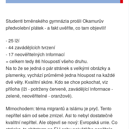
SOCIÁLNÍ SÍTĚ
RUBRIKY
Studenti brněnského gymnázia prošli Okamurův
předvolební plátek - a fakt uvěříte, co tam objevili!
PLNÁ VERZE STRÁNEK
- 25 lží
- 44 zavádějících tvrzení
- 17 neověřitelných informací
= celkem tedy 86 hloupostí všeho druhu.
Na to že se jedná o pár stránek s velkými obrázky a
písmenky, vychází průměrně jedna hloupost na každé
dvě věty. Kvalitní skóre. Kdo se chce pokochat, viz
příloha (lži - potrženy červeně, zavádějící informace -
zeleně, neověřitelné - oranžově).
Mimochodem: téma migrantů a islámu je pryč. Tento
nepřítel sám od sebe zmizel. Asi to nebyl dostatečně
kvalitní nepřítel. Ale objevil se nový: Evropská unie. Co