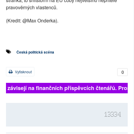
stránka, to shitstorm na EU coby největšího nepřítele
pravověrných vlastenců.
(Kredit: @Max Onderka).
Česká politická scéna
0
Vytisknout
lně závisejí na finančních příspěvcích čtenářů. Prosím
13334