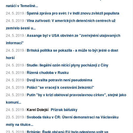
natáčí v Temelíně...
24. 5. 2019 /
Špatná zpráva pro svět: I v Indii znovu zvítězil populista
24. 5. 2019 /
Vlna zuřivosti: V amerických detenčních centrech už
zemřelo šesté u...
24. 5. 2019 /
Assange byl v USA obviněn ze "zveřejnění utajovaných
informací"
24. 5. 2019 /
Britská politika se pokazila - a může to být ještě o dost
horší
24. 5. 2019 /
Studie: Ilegální ozón ničící plyny pocházejí z Číny
24. 5. 2019 /
Řízená chudoba v Rusku
24. 5. 2019 /
Dvojí kvalita potravin není pseudotéma
24. 5. 2019 /
Poláci "se vracejí k cestování železnicí"
24. 5. 2019 /
Putin "by v krizi obětoval pravoslavnou církev", stejně jako
komuni...
24. 5. 2019 /
Karel Dolejší
Přízrak báťušky
23. 5. 2019 /
Svoboda tisku v ČR: Úterní demonstraci na Václaváku
měly na titulce...
23. 5. 2019 /
Británie: Řadě občanů EU bylo odepřeno volit ve