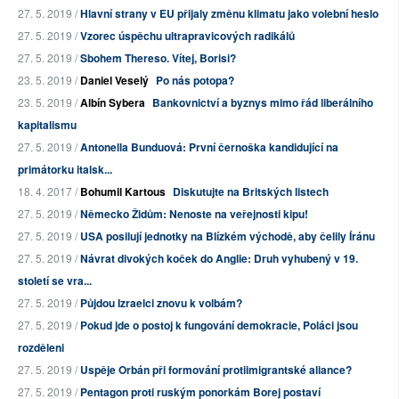
27. 5. 2019 /
Hlavní strany v EU přijaly změnu klimatu jako volební heslo
27. 5. 2019 /
Vzorec úspěchu ultrapravicových radikálů
27. 5. 2019 /
Sbohem Thereso. Vítej, Borisi?
23. 5. 2019 /
Daniel Veselý
Po nás potopa?
23. 5. 2019 /
Albín Sybera
Bankovnictví a byznys mimo řád liberálního
kapitalismu
27. 5. 2019 /
Antonella Bunduová: První černoška kandidující na
primátorku italsk...
18. 4. 2017 /
Bohumil Kartous
Diskutujte na Britských listech
27. 5. 2019 /
Německo Židům: Nenoste na veřejnosti kipu!
27. 5. 2019 /
USA posilují jednotky na Blízkém východě, aby čelily Íránu
27. 5. 2019 /
Návrat divokých koček do Anglie: Druh vyhubený v 19.
století se vra...
27. 5. 2019 /
Půjdou Izraelci znovu k volbám?
27. 5. 2019 /
Pokud jde o postoj k fungování demokracie, Poláci jsou
rozděleni
27. 5. 2019 /
Uspěje Orbán při formování protiimigrantské aliance?
27. 5. 2019 /
Pentagon proti ruským ponorkám Borej postaví