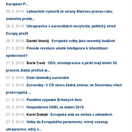
European P...
28. 5. 2019 /
Labouristé vyloučili ze strany Blairovu pravou ruku,
známého protib...
28. 5. 2019 /
Ultrapravice v eurovolbách nevyhrála, politický střed
Evropy přežil
28. 5. 2019 /
Daniel Veselý
Evropské volby jako nesmělý budíček
27. 5. 2019 /
Povede revoluce umělé inteligence k infantilizaci
společnosti?
27. 5. 2019 /
Boris Cvek
ODS, středopravice a piráti mají téměř 50
procent, Babiš přežívá je...
27. 5. 2019 /
Další důsledky eurovoleb
27. 5. 2019 /
Eurovolby: V ČR skoro žádná změna, na Slovensku vítězí
proevropská ...
21. 5. 2019 /
Pondělní výpadek Britských listů
23. 5. 2019 /
Hospodaření OSBL za duben 2019
27. 5. 2019 /
Karel Dolejší
Evropská unie se otřásá v základech
27. 5. 2019 /
Volby do Evropského parlamentu: mírný vzestup
ultrapravice, silný v...