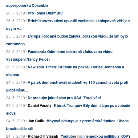
superponorku Columbia
26. 5. 2019 /
Pro Tomia Okamuru
26. 5. 2019 /
Britští konzervativci opustili myšlení a skálopevně věří jen
svým v...
25. 5. 2019 /
Evropští občané budou žalovat britskou vládu, že jim bylo
zabráněno...
25. 5. 2019 /
Facebook: Odmítáme odstranit zfalšované video
vystoupení Nancy Pelosi
25. 5. 2019 /
New York Times: Británie na pokraji Borise Johnsona a
chaosu
24. 5. 2019 /
V pátek demonstrovali studenti ve 110 zemích světa proti
globálnímu...
24. 5. 2019 /
Nepracujte jako špion pro USA. Zradí vás!
24. 5. 2019 /
Daniel Veselý
Kterak Trumpův Bílý dům šlape po svobodě
slova
24. 5. 2019 /
Jan Čulík
Mayová odstupuje z premiérské funkce. Chaos
brexitu dále sílí
24. 5. 2019 /
Richard F. Vlasák
Youtuber ničí německou politiku a KOVY