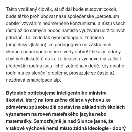
Takto vzdělaný člověk, ať už dál bude studovat cokoli,
bude těžko prohlubovat naše společenské „perpetuum
debile“ vzýváním neúměrného konzumismu a růstu všech
růstů až do samých nebes namísto využívání udržitelných
principů. To, že to tak nyní nefunguje, znamená
(empiricky zjištěno), že pedagogové na základních
školách neučí společenské vědy dobře! Odkazy rádoby
chytrých diskutérů na to, že takovou výchovu má zajistit
především rodina jsou liché, zejména v době, kdy mnoho
rodin má existenční problémy, prosazuje se často až
nezdravá emancipace atp.
Bytostně potřebujeme inteligentního ministra
školství, který na tom začne dělat a výchovu ke
zdravému způsobu žití postaví na základních školách
významem na roveň mateřského jazyka nebo
matematiky. Samozřejmě je nad Slunce jasné, že
v takové výchově nemá místo žádná ideologie - dobrý