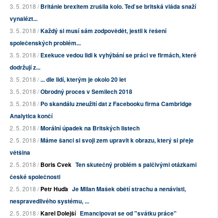
3. 5. 2018 /
Británie brexitem zrušila kolo. Teď se britská vláda snaží
vynalézt...
3. 5. 2018 /
Každý si musí sám zodpovědět, jestli k řešení
společenských problém...
3. 5. 2018 /
Exekuce vedou lidi k vyhýbání se práci ve firmách, které
dodržují z...
3. 5. 2018 /
... dle lidí, kterým je okolo 20 let
3. 5. 2018 /
Obrodný proces v Semilech 2018
3. 5. 2018 /
Po skandálu zneužití dat z Facebooku firma Cambridge
Analytica končí
2. 5. 2018 /
Morální úpadek na Britských listech
2. 5. 2018 /
Máme šanci si svoji zem upravit k obrazu, který si přeje
většina
2. 5. 2018 /
Boris Cvek
Ten skutečný problém s palčivými otázkami
české společnosti
2. 5. 2018 /
Petr Huďa
Je Milan Mašek obětí strachu a nenávisti,
nespravedlivého systému, ...
2. 5. 2018 /
Karel Dolejší
Emancipovat se od "svátku práce"