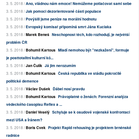
3. 5. 2018 /
Ano, vládnou nám emoce! Nemůžeme potlačovat sami sebe
3. 5. 2018 /
Jak pomoci dezorientované části populace
3. 5. 2018 /
Povýšili jsme peníze na morální hodnotu
3. 5. 2018 /
Evropský komisař připomíná smrt Jána Kuciaka
3. 5. 2018 /
Marek Beneš
Neschopnost těch, kdo rozhodují, je největší
problém ČR
3. 5. 2018 /
Bohumil Kartous
Mladí nemohou být "nezkažení", formuje
je posttotalitní kulturní kó...
3. 5. 2018 /
Jan Čulík
Já jim nerozumím
3. 5. 2018 /
Bohumil Kartous
Česká republika ve stádiu pokročilé
politické demence
3. 5. 2018 /
Václav Dušek
Ďábel nosí pravdu
3. 5. 2018 /
Bohumil Kartous
Právoplatně o ženách: Forenzní analýza
vědeckého časopisu Reflex a ...
3. 5. 2018 /
Daniel Veselý
Schyluje se k osudové vojenské konfrontaci
mezi USA a Íránem?
3. 5. 2018 /
Boris Cvek
Prajekt Rapid rehousing je projektem brněnské
radnice