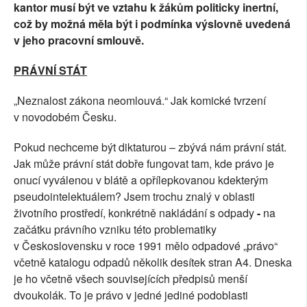
kantor musí být ve vztahu k žákům politicky inertní,
což by možná měla být i podmínka výslovně uvedená
v jeho pracovní smlouvě.
PRÁVNÍ STÁT
„Neznalost zákona neomlouvá.“ Jak komické tvrzení
v novodobém Česku.
Pokud nechceme být diktaturou – zbývá nám právní stát.
Jak může právní stát dobře fungovat tam, kde právo je
onucí vyválenou v blátě a opřílepkovanou kdekterým
pseudointelektuálem? Jsem trochu znalý v oblasti
životního prostředí, konkrétně nakládání s odpady
-
na
začátku právního vzniku této problematiky
v Československu v roce 1991 mělo odpadové „právo“
včetně katalogu odpadů několik desítek stran A4. Dneska
je ho včetně všech souvisejících předpisů menší
dvoukolák. To je právo v jedné jediné podoblasti