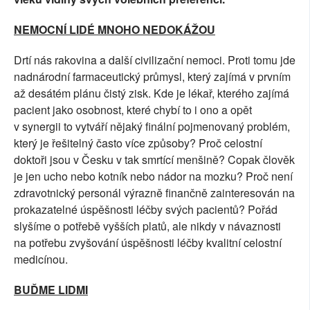
NEMOCNÍ LIDÉ MNOHO NEDOKÁŽOU
Drtí nás rakovina a další civilizační nemoci. Proti tomu jde
nadnárodní farmaceutický průmysl, který zajímá v prvním
až desátém plánu čistý zisk. Kde je lékař, kterého zajímá
pacient jako osobnost, které chybí to i ono a opět
v synergii to vytváří nějaký finální pojmenovaný problém,
který je řešitelný často více způsoby? Proč celostní
doktoři jsou v Česku v tak smrtící menšině? Copak člověk
je jen ucho nebo kotník nebo nádor na mozku? Proč není
zdravotnický personál výrazně finančně zainteresován na
prokazatelné úspěšnosti léčby svých pacientů? Pořád
slyšíme o potřebě vyšších platů, ale nikdy v návaznosti
na potřebu zvyšování úspěšnosti léčby kvalitní celostní
medicínou.
BUĎME LIDMI