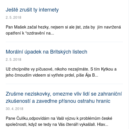
Ještě zrušit ty internety
2. 5. 2018
Pan Mašek začal hezky, nejsem si ale jist, zda by jím navržená
opatření k "ozdravění na...
Morální úpadek na Britských listech
2. 5. 2018
Už chcípněte vy píčusové, nikoho nezajímáte. S tím Kytkou a
jeho čmoudím videem si vytřete prdel, píše Ája B...
Zrušme neziskovky, omezme vliv lidí se zahraniční
zkušeností a zaveďme přísnou ostrahu hranic
30. 4. 2018
Pane Čulíku,odpovídám na Vaši výzvu k problémům české
společnosti, když se tedy na Vás čtenáři vykašlali. Hlav...