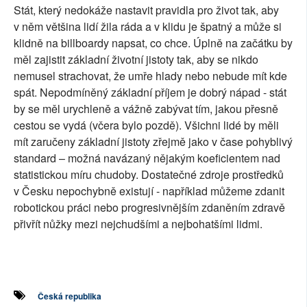
Stát, který nedokáže nastavit pravidla pro život tak, aby
v něm většina lidí žila ráda a v klidu je špatný a může si
klidně na billboardy napsat, co chce. Úplně na začátku by
měl zajistit základní životní jistoty tak, aby se nikdo
nemusel strachovat, že umře hlady nebo nebude mít kde
spát. Nepodmíněný základní příjem je dobrý nápad - stát
by se měl urychleně a vážně zabývat tím, jakou přesně
cestou se vydá (včera bylo pozdě). Všichni lidé by měli
mít zaručeny základní jistoty zřejmě jako v čase pohyblivý
standard – možná navázaný nějakým koeficientem nad
statistickou míru chudoby. Dostatečné zdroje prostředků
v Česku nepochybně existují - například můžeme zdanit
robotickou práci nebo progresivnějším zdaněním zdravě
přivřít nůžky mezi nejchudšími a nejbohatšími lidmi.
Česká republika