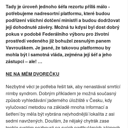
Tady je úroveň jednoho šéfa rezortu příliš málo -
potřebujeme nadresortní platformu, které budou
podřízeni všichni dotčení ministři a budou dodržovat
její dohodnuté závěry. Možná tu kdysi byl dost dobrý
pokus v podobě Federálního výboru pro životní
prostředí vedeného již bohužel zesnulým panem
Vavrouškem. Je jasné, že takovou platformou by
mohla být i samotná vláda, zejména její šéf a jeho
zástupci – ale! …
NE NA MÉM DVOREČKU
Nezbytné věci je potřeba řešit tak, aby nenastával smrtící
nimby syndrom. Dobrým příkladem je možná současný
způsob vyhledávání jaderného úložiště v Česku, kdy
vylučovací metodou na základě mnoha informací a
šetření by měla být vybrána nejvhodnější lokalita z asi
sedmi navržených. Doufám, že nějaký chytrák zase
tenhle systém nezbourá na svých partikulárních zájmech.