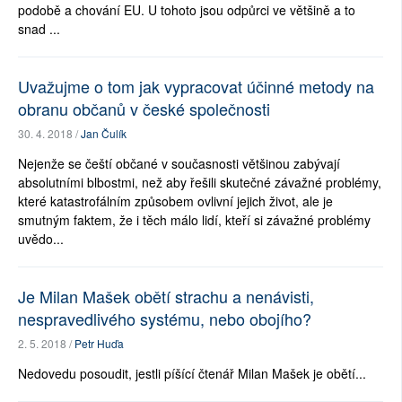
podobě a chování EU. U tohoto jsou odpůrci ve většině a to
snad ...
Uvažujme o tom jak vypracovat účinné metody na
obranu občanů v české společnosti
30. 4. 2018 /
Jan Čulík
Nejenže se čeští občané v současnosti většinou zabývají
absolutními blbostmi, než aby řešili skutečné závažné problémy,
které katastrofálním způsobem ovlivní jejich život, ale je
smutným faktem, že i těch málo lidí, kteří si závažné problémy
uvědo...
Je Milan Mašek obětí strachu a nenávisti,
nespravedlivého systému, nebo obojího?
2. 5. 2018 /
Petr Huďa
Nedovedu posoudit, jestli píšící čtenář Milan Mašek je obětí...