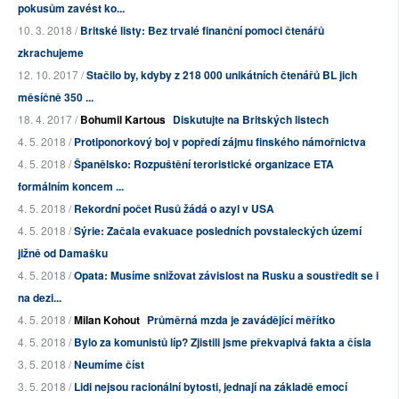
pokusům zavést ko...
10. 3. 2018 /
Britské listy: Bez trvalé finanční pomoci čtenářů
zkrachujeme
12. 10. 2017 /
Stačilo by, kdyby z 218 000 unikátních čtenářů BL jich
měsíčně 350 ...
18. 4. 2017 /
Bohumil Kartous
Diskutujte na Britských listech
4. 5. 2018 /
Protiponorkový boj v popředí zájmu finského námořnictva
4. 5. 2018 /
Španělsko: Rozpuštění teroristické organizace ETA
formálním koncem ...
4. 5. 2018 /
Rekordní počet Rusů žádá o azyl v USA
4. 5. 2018 /
Sýrie: Začala evakuace posledních povstaleckých území
jižně od Damašku
4. 5. 2018 /
Opata: Musíme snižovat závislost na Rusku a soustředit se i
na dezi...
4. 5. 2018 /
Milan Kohout
Průměrná mzda je zavádějící měřítko
4. 5. 2018 /
Bylo za komunistů líp? Zjistili jsme překvapivá fakta a čísla
3. 5. 2018 /
Neumíme číst
3. 5. 2018 /
Lidi nejsou racionální bytosti, jednají na základě emocí