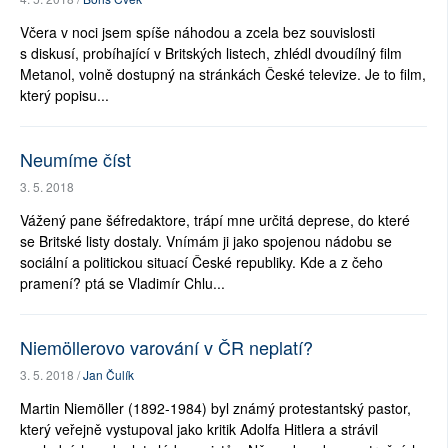
Včera v noci jsem spíše náhodou a zcela bez souvislosti
s diskusí, probíhající v Britských listech, zhlédl dvoudílný film
Metanol, volně dostupný na stránkách České televize. Je to film,
který popisu...
Neumíme číst
3. 5. 2018
Vážený pane šéfredaktore, trápí mne určitá deprese, do které
se Britské listy dostaly. Vnímám ji jako spojenou nádobu se
sociální a politickou situací České republiky. Kde a z čeho
pramení? ptá se Vladimír Chlu...
Niemöllerovo varování v ČR neplatí?
3. 5. 2018 /
Jan Čulík
Martin Niemöller (1892-1984) byl známý protestantský pastor,
který veřejně vystupoval jako kritik Adolfa Hitlera a strávil