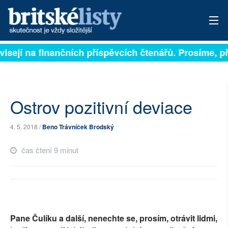
isejí na finančních příspěvcích čtenářů. Prosíme, přis
PŘIHLÁSIT
AKTUÁLNÍ VYDÁNÍ
ARCHIV
Ostrov pozitivní deviace
ROZHOVORY
4. 5. 2018 /
Beno Trávníček Brodský
TÉMATA
čas čtení 9 minut
NEJČTENĚJŠÍ ZA 7 DNÍ
AUTOŘI
PŘÍSPĚVKY NA PROVOZ
Pane Čulíku a další, nenechte se, prosím, otrávit lidmi,