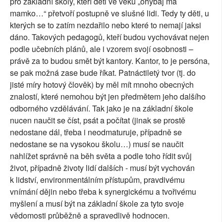
pro základní školy, kteří děti ve věku „ohýbaj ma
mamko…“ přetvoří postupně ve slušné lidi. Tedy ty děti, u
kterých se to zatím nezdařilo nebo které to nemají jaksi
dáno. Takových pedagogů, kteří budou vychovávat nejen
podle učebních plánů, ale i vzorem svojí osobnosti –
právě za to budou smět být kantory. Kantor, to je persóna,
se pak možná zase bude říkat. Patnáctiletý tvor (tj. do
jisté míry hotový člověk) by měl mít mnoho obecných
znalostí, které nemohou být jen předmětem jeho dalšího
odborného vzdělávání. Tak jako je na základní škole
nucen naučit se číst, psát a počítat (jinak se prostě
nedostane dál, třeba i neodmaturuje, případně se
nedostane se na vysokou školu…) musí se naučit
nahlížet správně na běh světa a podle toho řídit svůj
život, případně životy lidí dalších - musí být vychován
k lidství, environmentálním přístupům, pravdivému
vnímání dějin nebo třeba k synergickému a tvořivému
myšlení a musí být na základní škole za tyto svoje
vědomosti průběžně a spravedlivě hodnocen.