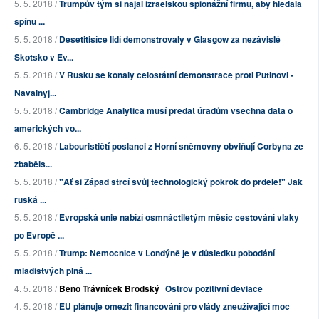
5. 5. 2018 /
Trumpův tým si najal izraelskou špionážní firmu, aby hledala
špínu ...
5. 5. 2018 /
Desetitisíce lidí demonstrovaly v Glasgow za nezávislé
Skotsko v Ev...
5. 5. 2018 /
V Rusku se konaly celostátní demonstrace proti Putinovi -
Navalnyj...
5. 5. 2018 /
Cambridge Analytica musí předat úřadům všechna data o
amerických vo...
6. 5. 2018 /
Labourističtí poslanci z Horní sněmovny obviňují Corbyna ze
zbaběls...
5. 5. 2018 /
"Ať si Západ strčí svůj technologický pokrok do prdele!" Jak
ruská ...
5. 5. 2018 /
Evropská unie nabízí osmnáctiletým měsíc cestování vlaky
po Evropě ...
5. 5. 2018 /
Trump: Nemocnice v Londýně je v důsledku pobodání
mladistvých plná ...
4. 5. 2018 /
Beno Trávníček Brodský
Ostrov pozitivní deviace
4. 5. 2018 /
EU plánuje omezit financování pro vlády zneužívající moc