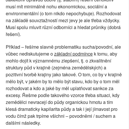
musí mít minimálně nohu ekonomickou, sociální a
environmentální (o tom nikdo nepochybuje). Rozhodovat
na základě souvztažností mezi jevy je ale třeba vždycky.
Musí spolu mluvit různí odborníci a hledat průniky (dobrá
řešení).
Příklad – řešíme slavně problematiku sucha/povodní, ale
vůbec nediskutujeme o
základní podmínce
k tomu, aby
mohlo dojít k významnému zlepšení, tj. o zkvalitnění
struktury půd v krajině (zejména zemědělských) a
pozitivní tvorbě krajiny jako takové. O tom, co by v krajině
mělo být, v jakém by to mělo být stavu, kdo by o tom měl
rozhodovat a kdo a jaké by měl uplatňovat sankce za
excesy. Řešme podle takového vzorce třeba situaci, kdy
zemědělci nevracejí do půdy organickou hmotu a tím
klesá dramaticky kapilarita půdy a tak i její jímavost pro
vodu čímž pak trpíme všichni – povodněmi / suchem a
dalšími následky.