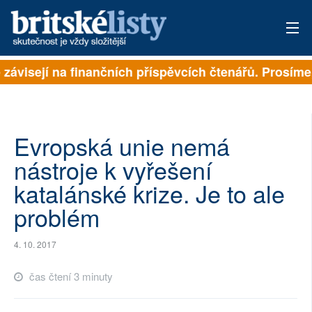
 závisejí na finančních příspěvcích čtenářů. Prosíme, 
PŘIHLÁSIT
AKTUÁLNÍ VYDÁNÍ
ARCHIV
Evropská unie nemá
nástroje k vyřešení
ROZHOVORY
katalánské krize. Je to ale
TÉMATA
problém
NEJČTENĚJŠÍ ZA 7 DNÍ
4. 10. 2017
AUTOŘI
čas čtení 3 minuty
PŘÍSPĚVKY NA PROVOZ