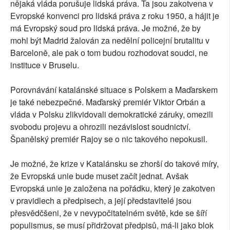
nějaká vláda porušuje lidská práva. Ta jsou zakotvena v
Evropské konvenci pro lidská práva z roku 1950, a hájit je
má Evropský soud pro lidská práva. Je možné, že by
mohl být Madrid žalován za nedělní policejní brutalitu v
Barceloně, ale pak o tom budou rozhodovat soudci, ne
instituce v Bruselu.
Porovnávání katalánské situace s Polskem a Maďarskem
je také nebezpečné. Maďarský premiér Viktor Orbán a
vláda v Polsku zlikvidovali demokratické záruky, omezili
svobodu projevu a ohrozili nezávislost soudnictví.
Španělský premiér Rajoy se o nic takového nepokusil.
Je možné, že krize v Katalánsku se zhorší do takové míry,
že Evropská unie bude muset začít jednat. Avšak
Evropská unie je založena na pořádku, který je zakotven
v pravidlech a předpisech, a její představitelé jsou
přesvědčšeni, že v nevypočitatelném světě, kde se šíří
populismus, se musí přidržovat předpisů, má-li jako blok