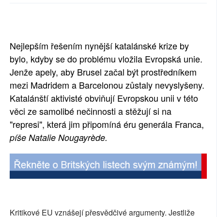
SOCIÁLNÍ SÍTĚ
RUBRIKY
Nejlepším řešením nynější katalánské krize by
PLNÁ VERZE STRÁNEK
bylo, kdyby se do problému vložila Evropská unie.
Jenže apely, aby Brusel začal být prostředníkem
mezi Madridem a Barcelonou zůstaly nevyslyšeny.
Katalánští aktivisté obviňují Evropskou unii v této
věci ze samolibé nečinnosti a stěžují si na
"represi", která jim připomíná éru generála Franca,
píše Natalie Nougayrède.
Kritikové EU vznášejí přesvědčivé argumenty. Jestliže