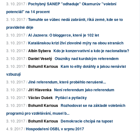
3. 10. 2017 /
Pochybný SANEP "odhaduje" Okamurův "volební
potenciál" na 14 procent
3. 10. 2017 /
Tomuhle se vůbec nedá zabránit, říká země, kde se to
pravidelně děje
3. 10. 2017 /
Al Jazeera: O bloggerce, které je 102 let
3. 10. 2017 /
Katalánskou krizi živí zlovolné mýty na obou stranách
3. 10. 2017 /
Albín Sybera
Kdo je konzervativní a kdo je nacionalista?
3. 10. 2017 /
Daniel Veselý
Otazníky nad kurdským referendem
3. 10. 2017 /
Bohumil Kartous
Kam to elity dotáhly a jakou nenávist
vzbuzují
3. 10. 2017 /
Jiné referendum, které proběhlo nerušeně...
3. 10. 2017 /
Jiří Hlavenka
Není referendum jako referendum
3. 10. 2017 /
Václav Dušek
Pytláci a pytlačky
3. 10. 2017 /
Bohumil Kartous
Rozhodovat se na základě volebních
programů pro vzdělávání, musel b...
3. 10. 2017 /
Bohumil Kartous
Demokracie chcípá na tupost
4. 9. 2017 /
Hospodaření OSBL v srpnu 2017