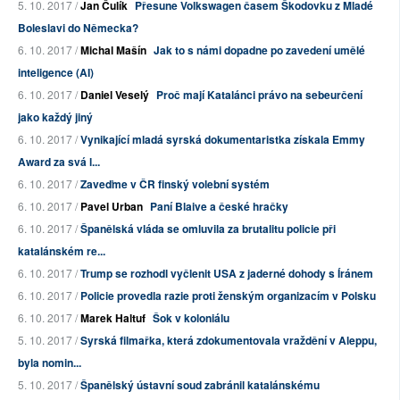
5. 10. 2017 /
Jan Čulík
Přesune Volkswagen časem Škodovku z Mladé
Boleslavi do Německa?
6. 10. 2017 /
Michal Mašín
Jak to s námi dopadne po zavedení umělé
inteligence (AI)
6. 10. 2017 /
Daniel Veselý
Proč mají Katalánci právo na sebeurčení
jako každý jiný
6. 10. 2017 /
Vynikající mladá syrská dokumentaristka získala Emmy
Award za svá l...
6. 10. 2017 /
Zaveďme v ČR finský volební systém
6. 10. 2017 /
Pavel Urban
Paní Blaive a české hračky
6. 10. 2017 /
Španělská vláda se omluvila za brutalitu policie při
katalánském re...
6. 10. 2017 /
Trump se rozhodl vyčlenit USA z jaderné dohody s Íránem
6. 10. 2017 /
Policie provedla razie proti ženským organizacím v Polsku
6. 10. 2017 /
Marek Haltuf
Šok v koloniálu
5. 10. 2017 /
Syrská filmařka, která zdokumentovala vraždění v Aleppu,
byla nomin...
5. 10. 2017 /
Španělský ústavní soud zabránil katalánskému