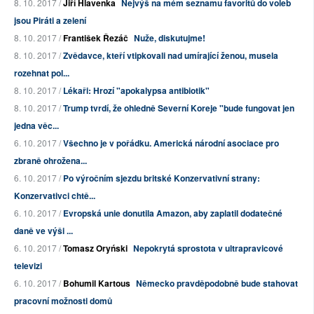
8. 10. 2017 /
Jiří Hlavenka
Nejvýš na mém seznamu favoritů do voleb
jsou Piráti a zelení
8. 10. 2017 /
František Řezáč
Nuže, diskutujme!
8. 10. 2017 /
Zvědavce, kteří vtipkovali nad umírající ženou, musela
rozehnat pol...
8. 10. 2017 /
Lékaři: Hrozí "apokalypsa antibiotik"
8. 10. 2017 /
Trump tvrdí, že ohledně Severní Koreje "bude fungovat jen
jedna věc...
6. 10. 2017 /
Všechno je v pořádku. Americká národní asociace pro
zbraně ohrožena...
6. 10. 2017 /
Po výročním sjezdu britské Konzervativní strany:
Konzervativci chtě...
6. 10. 2017 /
Evropská unie donutila Amazon, aby zaplatil dodatečné
daně ve výši ...
6. 10. 2017 /
Tomasz Oryński
Nepokrytá sprostota v ultrapravicové
televizi
6. 10. 2017 /
Bohumil Kartous
Německo pravděpodobně bude stahovat
pracovní možnosti domů