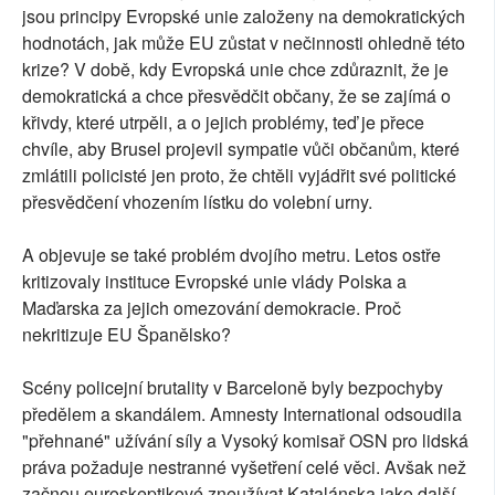
jsou principy Evropské unie založeny na demokratických
hodnotách, jak může EU zůstat v nečinnosti ohledně této
krize? V době, kdy Evropská unie chce zdůraznit, že je
demokratická a chce přesvědčit občany, že se zajímá o
křivdy, které utrpěli, a o jejich problémy, teď je přece
chvíle, aby Brusel projevil sympatie vůči občanům, které
zmlátili policisté jen proto, že chtěli vyjádřit své politické
přesvědčení vhozením lístku do volební urny.
A objevuje se také problém dvojího metru. Letos ostře
kritizovaly instituce Evropské unie vlády Polska a
Maďarska za jejich omezování demokracie. Proč
nekritizuje EU Španělsko?
Scény policejní brutality v Barceloně byly bezpochyby
předělem a skandálem. Amnesty International odsoudila
"přehnané" užívání síly a Vysoký komisař OSN pro lidská
práva požaduje nestranné vyšetření celé věci. Avšak než
začnou euroskeptikové zneužívat Katalánska jako další