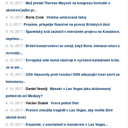
5. 10. 2017 /
Muž předal Therese Mayové na kongresu formulář o
ukončení jejího pr...
4. 10. 2017 /
Boris Cvek
Většina umlčovaná fakty
3. 3. 2017 /
Prosíme, přispějte finančně na provoz
Britských listů
4. 10. 2017 /
Španělský král zaútočil v televizním projevu na Katalánce,
nepřímo ...
4. 10. 2017 /
Britští konzervativci se smějí, když Boris Johnson mluví o
mrtvolác...
4. 10. 2017 /
Evropská unie nemá nástroje k vyřešení katalánské krize.
Je to ale ...
4. 10. 2017 /
USA hlasovaly proti rezoluci OSN odsuzující trest smrti za
homosexu...
4. 10. 2017 /
Daniel Veselý
Masakr v Las Vegas jako zkázonosný
pohled do očí Medúzy?
4. 10. 2017 /
Václav Dušek
Včera potkal Stát
4. 10. 2017 /
Pravice zneužila tragédii v Las Vegas, aby mohla lživě
obvinit levici
3. 10. 2017 /
Kouzelné, v souvislosti s masakrem v Las Vegas...