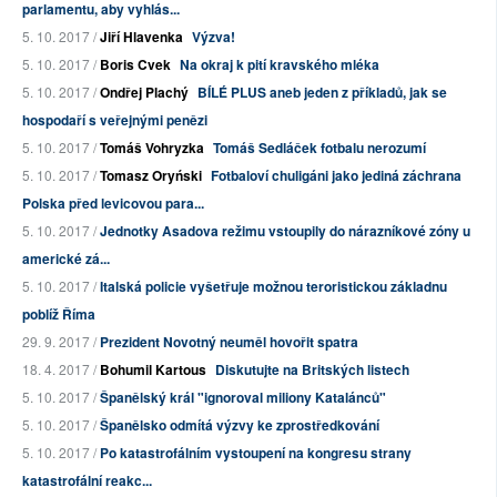
parlamentu, aby vyhlás...
5. 10. 2017 /
Jiří Hlavenka
Výzva!
5. 10. 2017 /
Boris Cvek
Na okraj k pití kravského mléka
5. 10. 2017 /
Ondřej Plachý
BÍLÉ PLUS aneb jeden z příkladů, jak se
hospodaří s veřejnými penězi
5. 10. 2017 /
Tomáš Vohryzka
Tomáš Sedláček fotbalu nerozumí
5. 10. 2017 /
Tomasz Oryński
Fotbaloví chuligáni jako jediná záchrana
Polska před levicovou para...
5. 10. 2017 /
Jednotky Asadova režimu vstoupily do nárazníkové zóny u
americké zá...
5. 10. 2017 /
Italská policie vyšetřuje možnou teroristickou základnu
poblíž Říma
29. 9. 2017 /
Prezident Novotný neuměl hovořit spatra
18. 4. 2017 /
Bohumil Kartous
Diskutujte na Britských listech
5. 10. 2017 /
Španělský král "ignoroval miliony Katalánců"
5. 10. 2017 /
Španělsko odmítá výzvy ke zprostředkování
5. 10. 2017 /
Po katastrofálním vystoupení na kongresu strany
katastrofální reakc...