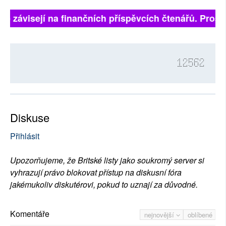
ně závisejí na finančních příspěvcích čtenářů. Prosím
12562
Diskuse
Přihlásit
Upozorňujeme, že Britské listy jako soukromý server si
vyhrazují právo blokovat přístup na diskusní fóra
jakémukoliv diskutérovi, pokud to uznají za důvodné.
Komentáře
nejnovější
oblíbené