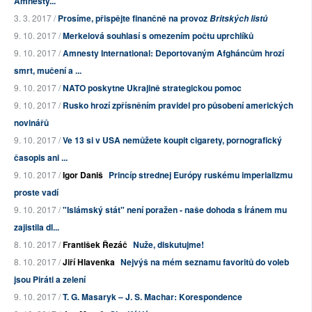
Amnesty...
3. 3. 2017 /
Prosíme, přispějte finančně na provoz
Britských listů
9. 10. 2017 /
Merkelová souhlasí s omezením počtu uprchlíků
9. 10. 2017 /
Amnesty International: Deportovaným Afgháncům hrozí
smrt, mučení a ...
9. 10. 2017 /
NATO poskytne Ukrajině strategickou pomoc
9. 10. 2017 /
Rusko hrozí zpřísněním pravidel pro působení amerických
novinářů
9. 10. 2017 /
Ve 13 si v USA nemůžete koupit cigarety, pornografický
časopis ani ...
9. 10. 2017 /
Igor Daniš
Princíp strednej Európy ruskému imperializmu
proste vadí
9. 10. 2017 /
"Islámský stát" není poražen - naše dohoda s Íránem mu
zajistila dl...
8. 10. 2017 /
František Řezáč
Nuže, diskutujme!
8. 10. 2017 /
Jiří Hlavenka
Nejvýš na mém seznamu favoritů do voleb
jsou Piráti a zelení
9. 10. 2017 /
T. G. Masaryk – J. S. Machar: Korespondence