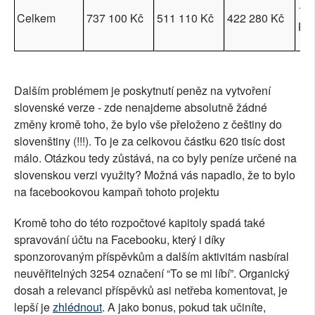
1 6
Celkem
737 100 Kč
511 110 Kč
422 280 Kč
Kč
Dalším problémem je poskytnutí peněz na vytvoření
slovenské verze - zde nenajdeme absolutně žádné
změny kromě toho, že bylo vše přeloženo z češtiny do
slovenštiny (!!!). To je za celkovou částku 620 tisíc dost
málo. Otázkou tedy zůstává, na co byly peníze určené na
slovenskou verzi využity? Možná vás napadlo, že to bylo
na facebookovou kampaň tohoto projektu
Kromě toho do této rozpočtové kapitoly spadá také
spravování účtu na Facebooku, který i díky
sponzorovaným příspěvkům a dalším aktivitám nasbíral
neuvěřitelných 3254 označení “To se mi líbí”. Organický
dosah a relevanci příspěvků asi netřeba komentovat, je
lepší je
zhlédnout
. A jako bonus, pokud tak učiníte,