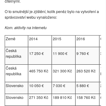
čitelnými.
O to smutnější je zjištění, kolik peněz bylo na vytvoření a
správcovství webu vynaloženo:
Kom. aktivity na internetu
Země
2014
2015
2016
Ce
Česká
17 250 €
11 900 €
9 760 €
38 
republika
Česká
1 0
465 750 Kč
321 300 Kč
263 520 Kč
republika
Kč
Slovensko
10 050 €
7 030 €
5 880 €
22 
Slovensko
271 350 Kč
189 810 Kč
158 760 Kč
61