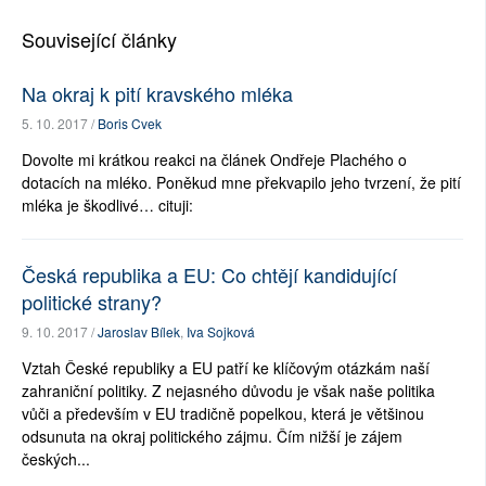
Související články
Na okraj k pití kravského mléka
5. 10. 2017 /
Boris Cvek
Dovolte mi krátkou reakci na článek Ondřeje Plachého o
dotacích na mléko. Poněkud mne překvapilo jeho tvrzení, že pití
mléka je škodlivé… cituji:
Česká republika a EU: Co chtějí kandidující
politické strany?
9. 10. 2017 /
Jaroslav Bílek
,
Iva Sojková
Vztah České republiky a EU patří ke klíčovým otázkám naší
zahraniční politiky. Z nejasného důvodu je však naše politika
vůči a především v EU tradičně popelkou, která je většinou
odsunuta na okraj politického zájmu. Čím nižší je zájem
českých...