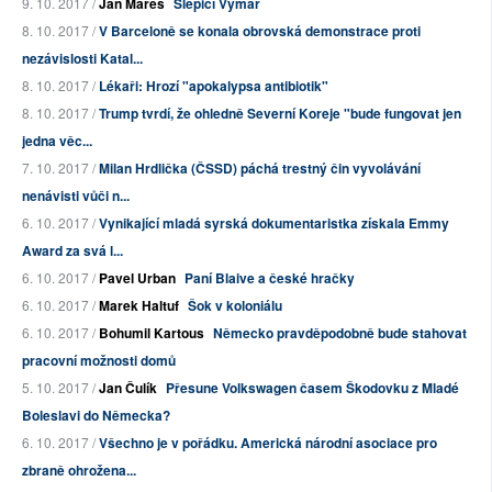
9. 10. 2017 /
Jan Mareš
Slepičí Výmar
8. 10. 2017 /
V Barceloně se konala obrovská demonstrace proti
nezávislosti Katal...
8. 10. 2017 /
Lékaři: Hrozí "apokalypsa antibiotik"
8. 10. 2017 /
Trump tvrdí, že ohledně Severní Koreje "bude fungovat jen
jedna věc...
7. 10. 2017 /
Milan Hrdlička (ČSSD) páchá trestný čin vyvolávání
nenávisti vůči n...
6. 10. 2017 /
Vynikající mladá syrská dokumentaristka získala Emmy
Award za svá l...
6. 10. 2017 /
Pavel Urban
Paní Blaive a české hračky
6. 10. 2017 /
Marek Haltuf
Šok v koloniálu
6. 10. 2017 /
Bohumil Kartous
Německo pravděpodobně bude stahovat
pracovní možnosti domů
5. 10. 2017 /
Jan Čulík
Přesune Volkswagen časem Škodovku z Mladé
Boleslavi do Německa?
6. 10. 2017 /
Všechno je v pořádku. Americká národní asociace pro
zbraně ohrožena...