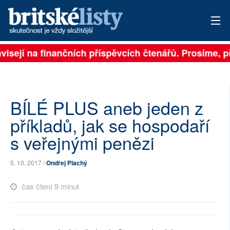
isejí na finančních příspěvcích čtenářů. Prosíme, při
PŘIHLÁSIT
AKTUÁLNÍ VYDÁNÍ
ARCHIV
BÍLÉ PLUS aneb jeden z
příkladů, jak se hospodaří
ROZHOVORY
s veřejnými penězi
TÉMATA
5. 10. 2017 /
Ondřej Plachý
NEJČTENĚJŠÍ ZA 7 DNÍ
čas čtení 9 minut
AUTOŘI
PŘÍSPĚVKY NA PROVOZ