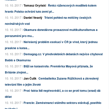
10. 10. 2017 /
Tomasz Oryński
Řetěz růžencových modliteb kolem
hranic Polska ochrání tuto zemi př...
10. 10. 2017 /
Daniel Veselý
Tristní pohled na mělčiny českých
novinářských vod
10. 10. 2017 /
Okamura donedávna prosazoval multikulturalismus a
porozumění pro mu...
10. 10. 2017 /
Neřešený problém exekucí v ČR je vřed, který jednou
praskne s katas...
10. 10. 2017 /
Demagog.cz: V předvolebních debatách nejvíce chyboval
Babiš s Okamurou
10. 10. 2017 /
Blíží se katastrofa: Premiérka Mayová přiznala, že
Británie zřejmě...
10. 10. 2017 /
Jan Čulík
Cembalistka Zuzana Růžičková a zkreslený
televizní film o jejím životě
10. 10. 2017 /
Proč fakta lidi nepřesvědčí, a co se proti tomu (snad) dá
dělat
10. 10. 2017 /
Francie: Zaměstnanci státního sektoru stávkují, postihlo
to školy i...