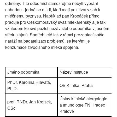
odměny. Tito odborníci samozřejmě nebyli vybráni
náhodou - jedná se o lidi, kteří mají pozitivní vztah k
mléčnému byznysu. Například pan Kropáček přímo
pracuje pro Českomoravský svaz mlékárenský a je tak
vzhledem ke své pozici nezávislého odborníka v jasném
střetu zájmů. Spotřebitelé tak v rámci prezentací spíše
naráží na bagatelizaci problémů, se kterými je
konzumace živočišného mléka spojena.
Jméno odborníka
Název instituce
Vy
PhDr. Karolína Hlavatá,
OB Klinika, Praha
50
Ph.D.
Ústav klinické alergologie
prof. RNDr. Jan Krejsek,
a imunologie FN Hradec
13
CSc.
Králové