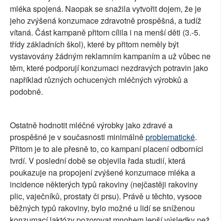
mléka spojená. Naopak se snažila vytvořit dojem, že je
jeho zvýšená konzumace zdravotně prospěšná, a tudíž
vítaná. Část kampaně přitom cílila i na menší děti (3.-5.
třídy základních škol), které by přitom neměly být
vystavovány žádným reklamním kampaním a už vůbec ne
těm, které podporují konzumaci nezdravých potravin jako
například různých ochucených mléčných výrobků a
podobně.
Ostatně hodnotit mléčné výrobky jako zdravé a
prospěšné je v současnosti minimálně
problematické
.
Přitom je to ale přesně to, co kampaní placení odborníci
tvrdí. V poslední době se objevila řada studií, která
poukazuje na propojení zvýšené konzumace mléka a
incidence některých typů rakoviny (nejčastěji rakoviny
plic, vaječníků, prostaty či prsu). Právě u těchto, vysoce
běžných typů rakoviny, bylo možné u lidí se sníženou
konzumací laktózy pozorovat mnohem lepší výsledky než