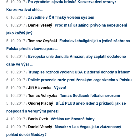
6. 10. 2017 /
Po výročním sjezdu britské Konzervativní strany:
Konzervativci chtě...
6. 10. 2017 /
Zaveďme v ČR finský volební systém
6. 10. 2017 /
Daniel Veselý
Proč mají Katalánci právo na sebeurčení
jako každý jiný
5. 10. 2017 /
Tomasz Oryński
Fotbaloví chuligáni jako jediná záchrana
Polska před levicovou para...
6. 10. 2017 /
Evropská unie donutila Amazon, aby zaplatil dodatečné
daně ve výši ...
6. 10. 2017 /
Trump se rozhodl vyčlenit USA z jaderné dohody s Íránem
6. 10. 2017 /
Policie provedla razie proti ženským organizacím v Polsku
5. 10. 2017 /
Jiří Hlavenka
Výzva!
5. 10. 2017 /
Tomáš Vohryzka
Tomáš Sedláček fotbalu nerozumí
5. 10. 2017 /
Ondřej Plachý
BÍLÉ PLUS aneb jeden z příkladů, jak se
hospodaří s veřejnými penězi
4. 10. 2017 /
Boris Cvek
Většina umlčovaná fakty
4. 10. 2017 /
Daniel Veselý
Masakr v Las Vegas jako zkázonosný
pohled do očí Medúzy?