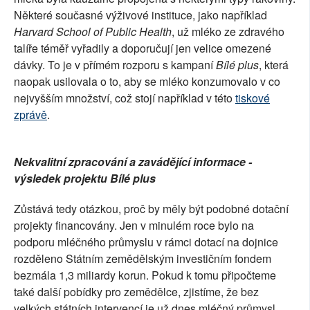
Některé současné výživové instituce, jako například
Harvard School of Public Health
, už mléko ze zdravého
talíře téměř vyřadily a doporučují jen velice omezené
dávky. To je v přímém rozporu s kampaní
Bílé plus
, která
naopak usilovala o to, aby se mléko konzumovalo v co
nejvyšším množství, což stojí například v této
tiskové
zprávě
.
Nekvalitní zpracování a zavádějící informace -
výsledek projektu Bílé plus
Zůstává tedy otázkou, proč by měly být podobné dotační
projekty financovány. Jen v minulém roce bylo na
podporu mléčného průmyslu v rámci dotací na dojnice
rozděleno Státním zemědělským investičním fondem
bezmála 1,3 miliardy korun. Pokud k tomu připočteme
také další pobídky pro zemědělce, zjistíme, že bez
velkých státních intervencí je už dnes mléčný průmysl