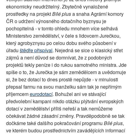
ekonomicky neudržitelný. Zbytečně vynaložené
prostředky na projekt
Bílé plus
a snaha Agrární komory
ČR o udržení výnosného dotačního byznysu je
pochopitelná - v tomto ohledu mnohem více selhává
Ministerstvo zemědělství, v čele s lidovcem Jurečkou,
který agrobyznysu po celou dobu svého působení v
úřadu
štědře přispíval
. Nejedná se sice o klasický střet
zájmů a není důvod se domnívat, že z podobných
projektů tekly peníze i do rukou samotného ministra. Jde
spíše o to, že Jurečka je sám zemědělcem a uvědomuje
si, že bez dotací to dnes prostě nepůjde - v minulosti
přepsal farmu na svou manželku sám tak je nepřímým
příjemcem
eurodotací
. Bohužel ani ve stávající
předvolební kampani nikdo otázku plýtvání evropských
dotací v zemědělství příliš neřeší a tak nemůžeme
očekávat žádné zásadní změny. Pravděpodobně se tak
dočkáme také dalšího pokračování programu
Bílé plus
,
ve kterém budou prostřednictvím zavádějících informací