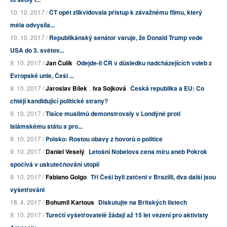
10. 10. 2017 /
ČT opět zlikvidovala přístup k závažnému filmu, který
měla odvysíla...
10. 10. 2017 /
Republikánský senátor varuje, že Donald Trump vede
USA do 3. světov...
9. 10. 2017 /
Jan Čulík
Odejde-li ČR v důsledku nadcházejících voleb z
Evropské unie, Češi ...
9. 10. 2017 /
Jaroslav Bílek
,
Iva Sojková
Česká republika a EU: Co
chtějí kandidující politické strany?
9. 10. 2017 /
Tisíce muslimů demonstrovaly v Londýně proti
Islámskému státu a pro...
9. 10. 2017 /
Polsko: Rostou obavy z hovorů o politice
9. 10. 2017 /
Daniel Veselý
Letošní Nobelova cena míru aneb Pokrok
spočívá v uskutečňování utopií
9. 10. 2017 /
Fabiano Golgo
Tři Češi byli zatčeni v Brazílii, dva další jsou
vyšetřováni
18. 4. 2017 /
Bohumil Kartous
Diskutujte na Britských listech
9. 10. 2017 /
Turečtí vyšetřovatelé žádají až 15 let vězení pro aktivisty