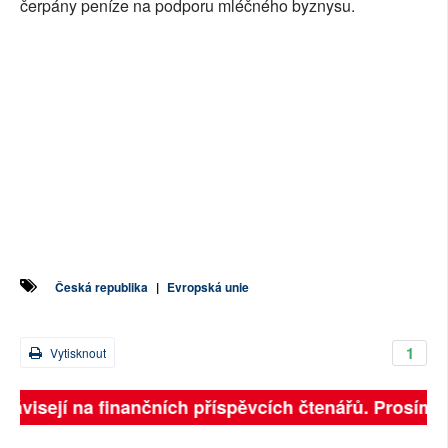
čerpány peníze na podporu mléčného byznysu.
Česká republika
|
Evropská unie
1
Vytisknout
závisejí na finančních příspěvcích čtenářů. Prosíme, p