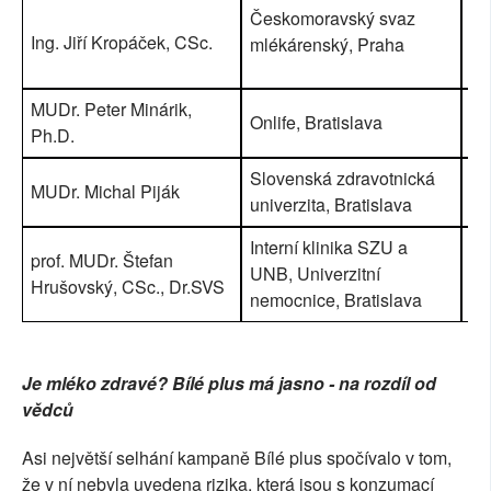
Českomoravský svaz
Ing. Jiří Kropáček, CSc.
55
mlékárenský, Praha
MUDr. Peter Minárik,
Onlife, Bratislava
87
Ph.D.
Slovenská zdravotnická
MUDr. Michal Piják
20
univerzita, Bratislava
Interní klinika SZU a
prof. MUDr. Štefan
UNB, Univerzitní
73
Hrušovský, CSc., Dr.SVS
nemocnice, Bratislava
Je mléko zdravé? Bílé plus má jasno - na rozdíl od
vědců
Asi největší selhání kampaně Bílé plus spočívalo v tom,
že v ní nebyla uvedena rizika, která jsou s konzumací