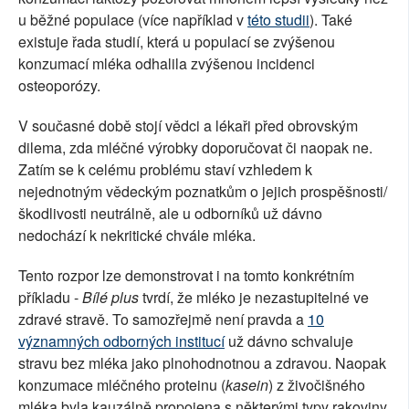
u běžné populace (více například v
této studii
). Také
existuje řada studií, která u populací se zvýšenou
konzumací mléka odhalila zvýšenou incidenci
osteoporózy.
V současné době stojí vědci a lékaři před obrovským
dilema, zda mléčné výrobky doporučovat či naopak ne.
Zatím se k celému problému staví vzhledem k
nejednotným vědeckým poznatkům o jejich prospěšnosti/
škodlivosti neutrálně, ale u odborníků už dávno
nedochází k nekritické chvále mléka.
Tento rozpor lze demonstrovat i na tomto konkrétním
příkladu -
Bílé plus
tvrdí, že mléko je nezastupitelné ve
zdravé stravě. To samozřejmě není pravda a
10
významných odborných institucí
už dávno schvaluje
stravu bez mléka jako plnohodnotnou a zdravou. Naopak
konzumace mléčného proteinu (
kasein
) z živočišného
mléka byla kauzálně propojena s některými typy rakoviny.