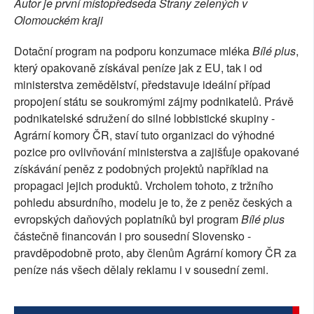
Autor je první místopředseda Strany zelených v
SOCIÁLNÍ SÍTĚ
Olomouckém kraji
RUBRIKY
Dotační program na podporu konzumace mléka
Bílé plus
,
který opakovaně získával peníze jak z EU, tak i od
PLNÁ VERZE STRÁNEK
ministerstva zemědělství, představuje ideální případ
propojení státu se soukromými zájmy podnikatelů. Právě
podnikatelské sdružení do silné lobbistické skupiny -
Agrární komory ČR, staví tuto organizaci do výhodné
pozice pro ovlivňování ministerstva a zajišťuje opakované
získávání peněz z podobných projektů například na
propagaci jejich produktů. Vrcholem tohoto, z tržního
pohledu absurdního, modelu je to, že z peněz českých a
evropských daňových poplatníků byl program
Bílé plus
částečně financován i pro sousední Slovensko -
pravděpodobně proto, aby členům Agrární komory ČR za
peníze nás všech dělaly reklamu i v sousední zemi.