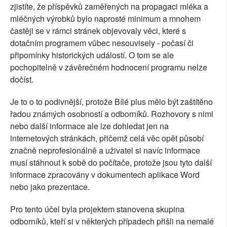
zjistíte, že příspěvků zaměřených na propagaci mléka a
mléčných výrobků bylo naprosté minimum a mnohem
častěji se v rámci stránek objevovaly věci, které s
dotačním programem vůbec nesouvisely - počasí či
připomínky historických událostí. O tom se ale
pochopitelně v závěrečném hodnocení programu nelze
dočíst.
Je to o to podivnější, protože Bílé plus mělo být zaštítěno
řadou známých osobností a odborníků. Rozhovory s nimi
nebo další informace ale lze dohledat jen na
internetových stránkách, přičemž celá věc opět působí
značně neprofesionálně a uživatel si navíc informace
musí stáhnout k sobě do počítače, protože jsou tyto další
informace zpracovány v dokumentech aplikace Word
nebo jako prezentace.
Pro tento účel byla projektem stanovena skupina
odborníků, kteří si v některých případech přišli na nemalé