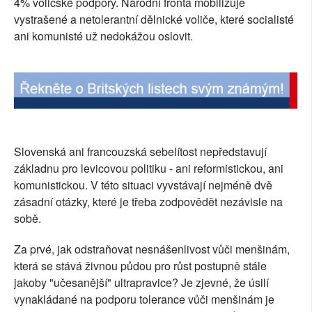
4% voličské podpory. Národní fronta mobilizuje
vystrašené a netolerantní dělnické voliče, které socialisté
ani komunisté už nedokážou oslovit.
Slovenská ani francouzská sebelítost nepředstavují
základnu pro levicovou politiku - ani reformistickou, ani
komunistickou. V této situaci vyvstávají nejméně dvě
zásadní otázky, které je třeba zodpovědět nezávisle na
sobě.
Za prvé, jak odstraňovat nesnášenlivost vůči menšinám,
která se stává živnou půdou pro růst postupně stále
jakoby "učesanější" ultrapravice? Je zjevné, že úsilí
vynakládané na podporu tolerance vůči menšinám je