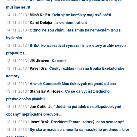
musíme šetřit
14. 11. 2013 /
Miloš Kaláb
Ozbrojené konflikty mají své oběti
14. 11. 2013 /
Karel Dolejší
...nolentem trahunt
14. 11. 2013 /
Cizinci nejsou vítáni: Rasismus na německém trhu s
bydlením
13. 11. 2013 /
Britští konzervativci vymazali internetový archiv svých
projevů z l...
13. 11. 2013 /
Jiří Jírovec
Kabaret
13. 11. 2013 /
Pavel Drs
Český rozhlas - hlásná trouba Exekutorské
komory
13. 11. 2013 /
Alistair Campbell: Moc tiskových magnátů slábne
13. 11. 2013 /
Stanislav A. Hošek
Co se dá vyčíst z jednoho
předvolebního plakátu
13. 11. 2013 /
Jan Čulík
Je "Uděláme pořádek s nepřizpůsobivými
občany" nepřípustné předvole...
13. 11. 2013 /
Josef Brož
Prezident Zeman: zdravý, nebo nemocný?
13. 11. 2013 /
Syrská armáda se zmocnila damašského předměstí, blíží