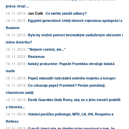
práva: hrozí ...
14. 11. 2013 /
Jan Čulík
Co takhle založit odbory?
14. 11. 2013 /
Egyptští generálové chtějí obnovit vojenskou spolupráci s
Ruskem
14. 11. 2013 /
Bylo by možné pomoci beznadějně zadluženým občanům i
mimo Ameriku?
14. 11. 2013 /
"Nejsem rasista, ale..."
13. 11. 2013 /
Rasismus
14. 11. 2013 /
Italský prokurátor: Papeže Františka ohrožuje italská
mafie
14. 11. 2013 /
Papež odsoudil rozkrádání státního majetku a korupci
14. 11. 2013 /
Co vzkazuje papež František? Peníze pomáhají,
chamtivost zabíjí
13. 11. 2013 /
Deník Guardian žádá Romy, aby se s jeho čtenáři podělili
s historka...
14. 11. 2013 /
Volební porážka politologů, MFD, LN, HN, Respektu a
Reflexu
13. 11. 2013 /
O muži, který nás ze zlatého trůnu poučoval o tom, že