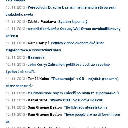
se k Aleppu
13. 11. 2013 /
Porevoluční Egypt je k ženám nejméně přívětivou zemí
arabského světa
13. 11. 2013 /
Zdeňka Petáková
Systém je pomalý
13. 11. 2013 /
Američtí aktivisté z Occupy Wall Street osvobodili stovky
lidí od o...
12. 11. 2013 /
Karel Dolejší
Politika v době ekonomické krize:
Oligarchizace a mobilizování nesn...
12. 11. 2013 /
Rasismus
12. 11. 2013 /
John Kerry: Zahraniční politikové vědi, že všechno
špehování nenaří...
11. 11. 2013 /
Tomáš Koloc
"Rudoarmějci" v ČR -- největší (reklamní)
nářez desetiletí?
12. 11. 2013 /
V Británii roste objem krádeží potravin ze supermarketů
12. 11. 2013 /
Daniel Strož
Sýsova zvěst o osudové události
12. 11. 2013 /
Sam Graeme Beaton
Tito lidé jsou stejní jako my
12. 11. 2013 /
Sam Graeme Beaton
These people are no different from
us