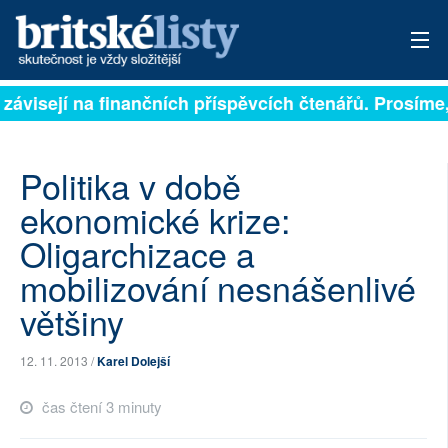
 závisejí na finančních příspěvcích čtenářů. Prosíme, 
PŘIHLÁSIT
AKTUÁLNÍ VYDÁNÍ
Politika v době
ARCHIV
ekonomické krize:
Oligarchizace a
ROZHOVORY
mobilizování nesnášenlivé
TÉMATA
většiny
NEJČTENĚJŠÍ ZA 7 DNÍ
12. 11. 2013 /
Karel Dolejší
AUTOŘI
čas čtení 3 minuty
PŘÍSPĚVKY NA PROVOZ