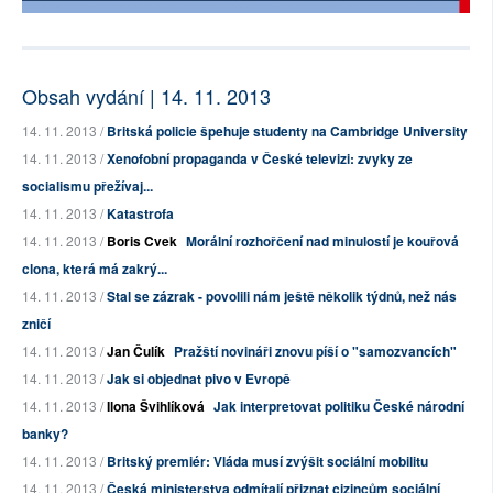
Obsah vydání | 14. 11. 2013
14. 11. 2013 /
Britská policie špehuje studenty na Cambridge University
14. 11. 2013 /
Xenofobní propaganda v České televizi: zvyky ze
socialismu přežívaj...
14. 11. 2013 /
Katastrofa
14. 11. 2013 /
Boris Cvek
Morální rozhořčení nad minulostí je kouřová
clona, která má zakrý...
14. 11. 2013 /
Stal se zázrak - povolili nám ještě několik týdnů, než nás
zničí
14. 11. 2013 /
Jan Čulík
Pražští novináři znovu píší o "samozvancích"
14. 11. 2013 /
Jak si objednat pivo v Evropě
14. 11. 2013 /
Ilona Švihlíková
Jak interpretovat politiku České národní
banky?
14. 11. 2013 /
Britský premiér: Vláda musí zvýšit sociální mobilitu
14. 11. 2013 /
Česká ministerstva odmítají přiznat cizincům sociální