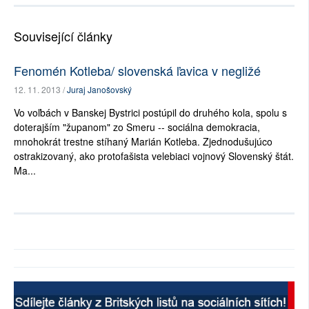
Související články
Fenomén Kotleba/ slovenská ľavica v negližé
12. 11. 2013 /
Juraj Janošovský
Vo voľbách v Banskej Bystrici postúpil do druhého kola, spolu s
doterajším "županom" zo Smeru -- sociálna demokracia,
mnohokrát trestne stíhaný Marián Kotleba. Zjednodušujúco
ostrakizovaný, ako protofašista velebiaci vojnový Slovenský štát.
Ma...