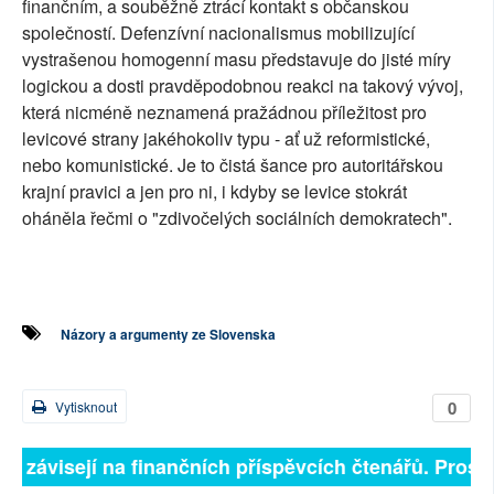
finančním, a souběžně ztrácí kontakt s občanskou
společností. Defenzívní nacionalismus mobilizující
vystrašenou homogenní masu představuje do jisté míry
logickou a dosti pravděpodobnou reakci na takový vývoj,
která nicméně neznamená pražádnou příležitost pro
levicové strany jakéhokoliv typu - ať už reformistické,
nebo komunistické. Je to čistá šance pro autoritářskou
krajní pravici a jen pro ni, i kdyby se levice stokrát
oháněla řečmi o "zdivočelých sociálních demokratech".
Názory a argumenty ze Slovenska
0
Vytisknout
ně závisejí na finančních příspěvcích čtenářů. Prosím