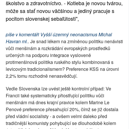
školstvo a zdravotníctvo. - Kotleba je novou tvárou,
môže sa stať novou väčšinou a jediný pracuje s
pocitom slovenskej sebaľútosti",
píše v komentáři Vyšší územný neonacismus Michal
Havran ml.
. Je snad lékem na zmíněnou politiku nenávisti
vůči menšinám a rozkrádání evropských prostředků
určených na podporu integrace vysloveně
protimenšinová politika ruského stylu kombinovaná s
levicovým tradicionalismem? Preference KSS na úrovni
2,2% tomu rozhodně nenasvědčují.
Vedle Slovenska lze uvést ještě kontrolní případ: Ve
Francii také systematicky přiostřující politiku vůči
menšinám má dnes krajní pravice kolem Marine Le
Penové preference přesahující 20%, čímž se již dostala
před vládní socialisty - a ovšem velmi daleko před
tradičnější komunisty pohybující se dlouhodobě kolem