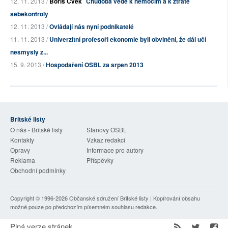
12. 11. 2013 /
Boris Cvek
Chudoba vede k nemocím a k ztrátě
sebekontroly
12. 11. 2013 /
Ovládají nás nyní podnikatelé
11. 11. 2013 /
Univerzitní profesoři ekonomie byli obviněni, že dál učí
nesmysly z...
15. 9. 2013 /
Hospodaření OSBL za srpen 2013
Britské listy
O nás - Britské listy
Stanovy OSBL
Kontakty
Vzkaz redakci
Opravy
Informace pro autory
Reklama
Příspěvky
Obchodní podmínky
Copyright © 1996-2026
Občanské sdružení Britské listy
| Kopírování obsahu
možné pouze po předchozím písemném souhlasu redakce.
Plná verze stránek