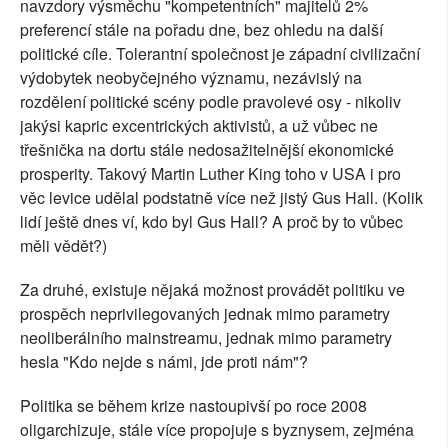
navzdory výsměchu "kompetentních" majitelů 2%
preferencí stále na pořadu dne, bez ohledu na další
politické cíle. Tolerantní společnost je západní civilizační
výdobytek neobyčejného významu, nezávislý na
rozdělení politické scény podle pravolevé osy - nikoliv
jakýsi kapric excentrických aktivistů, a už vůbec ne
třešnička na dortu stále nedosažitelnější ekonomické
prosperity. Takový Martin Luther King toho v USA i pro
věc levice udělal podstatně více než jistý Gus Hall. (Kolik
lidí ještě dnes ví, kdo byl Gus Hall? A proč by to vůbec
měli vědět?)
Za druhé, existuje nějaká možnost provádět politiku ve
prospěch neprivilegovaných jednak mimo parametry
neoliberálního mainstreamu, jednak mimo parametry
hesla "Kdo nejde s námi, jde proti nám"?
Politika se během krize nastoupivší po roce 2008
oligarchizuje, stále více propojuje s byznysem, zejména