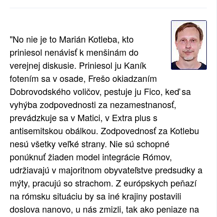
SOCIÁLNÍ SÍTĚ
RUBRIKY
"No nie je to Marián Kotleba, kto
priniesol nenávisť k menšinám do
PLNÁ VERZE STRÁNEK
verejnej diskusie. Priniesol ju Kaník
fotením sa v osade, Frešo okiadzaním
Dobrovodského voličov, pestuje ju Fico, keď sa
vyhýba zodpovednosti za nezamestnanosť,
prevádzkuje sa v Matici, v Extra plus s
antisemitskou obálkou. Zodpovednosť za Kotlebu
nesú všetky veľké strany. Nie sú schopné
ponúknuť žiaden model integrácie Rómov,
udržiavajú v majoritnom obyvateľstve predsudky a
mýty, pracujú so strachom. Z európskych peňazí
na rómsku situáciu by sa iné krajiny postavili
doslova nanovo, u nás zmizli, tak ako peniaze na