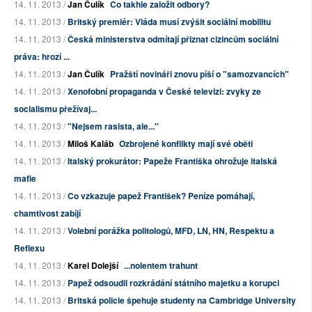
14. 11. 2013 /
Jan Čulík
Co takhle založit odbory?
14. 11. 2013 /
Britský premiér: Vláda musí zvýšit sociální mobilitu
14. 11. 2013 /
Česká ministerstva odmítají přiznat cizincům sociální
práva: hrozí ...
14. 11. 2013 /
Jan Čulík
Pražští novináři znovu píší o "samozvancích"
14. 11. 2013 /
Xenofobní propaganda v České televizi: zvyky ze
socialismu přežívaj...
14. 11. 2013 /
"Nejsem rasista, ale..."
14. 11. 2013 /
Miloš Kaláb
Ozbrojené konflikty mají své oběti
14. 11. 2013 /
Italský prokurátor: Papeže Františka ohrožuje italská
mafie
14. 11. 2013 /
Co vzkazuje papež František? Peníze pomáhají,
chamtivost zabíjí
14. 11. 2013 /
Volební porážka politologů, MFD, LN, HN, Respektu a
Reflexu
14. 11. 2013 /
Karel Dolejší
...nolentem trahunt
14. 11. 2013 /
Papež odsoudil rozkrádání státního majetku a korupci
14. 11. 2013 /
Britská policie špehuje studenty na Cambridge University