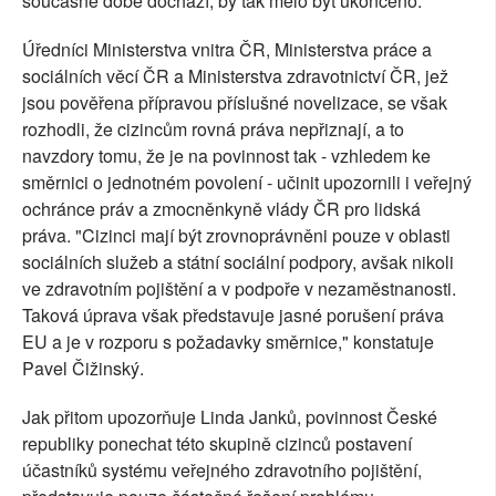
současné době dochází, by tak mělo být ukončeno."
Úředníci Ministerstva vnitra ČR, Ministerstva práce a
sociálních věcí ČR a Ministerstva zdravotnictví ČR, jež
jsou pověřena přípravou příslušné novelizace, se však
rozhodli, že cizincům rovná práva nepřiznají, a to
navzdory tomu, že je na povinnost tak - vzhledem ke
směrnici o jednotném povolení - učinit upozornili i veřejný
ochránce práv a zmocněnkyně vlády ČR pro lidská
práva. "Cizinci mají být zrovnoprávněni pouze v oblasti
sociálních služeb a státní sociální podpory, avšak nikoli
ve zdravotním pojištění a v podpoře v nezaměstnanosti.
Taková úprava však představuje jasné porušení práva
EU a je v rozporu s požadavky směrnice," konstatuje
Pavel Čižinský.
Jak přitom upozorňuje Linda Janků, povinnost České
republiky ponechat této skupině cizinců postavení
účastníků systému veřejného zdravotního pojištění,