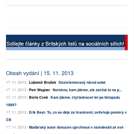
Obsah vydání | 15. 11. 2013
17. 11. 2013 /
Lubomír Brožek
Dezorientovaný národ sobě
17. 11. 2013 /
Petr Wagner
Neřeknu, kam jdeme, ale začíná to na p...
17. 11. 2013 /
Boris Cvek
Kam jdeme, čtyřiadvacet let po listopadu
1989?
17. 11. 2013 /
Erik Best: To, co se děje za hranicemi, ovlivňuje poměry v
ČR
17. 11. 2013 /
Maďarský autor donucen uprchnout v osmdesáti ze své