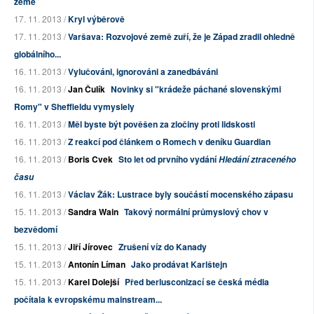
země
17. 11. 2013 /
Kryl výběrově
17. 11. 2013 /
Varšava: Rozvojové země zuří, že je Západ zradil ohledně
globálního...
16. 11. 2013 /
Vylučováni, ignorováni a zanedbáváni
16. 11. 2013 /
Jan Čulík
Novinky si "krádeže páchané slovenskými
Romy" v Sheffieldu vymyslely
16. 11. 2013 /
Měl byste být pověšen za zločiny proti lidskosti
16. 11. 2013 /
Z reakcí pod článkem o Romech v deníku Guardian
16. 11. 2013 /
Boris Cvek
Sto let od prvního vydání
Hledání ztraceného
času
16. 11. 2013 /
Václav Žák: Lustrace byly součástí mocenského zápasu
15. 11. 2013 /
Sandra Wain
Takový normální průmyslový chov v
bezvědomí
15. 11. 2013 /
Jiří Jírovec
Zrušení víz do Kanady
15. 11. 2013 /
Antonín Líman
Jako prodávat Karlštejn
15. 11. 2013 /
Karel Dolejší
Před berlusconizací se česká média
počítala k evropskému mainstream...