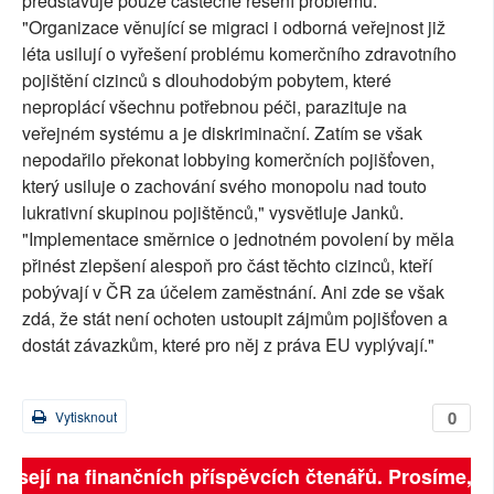
představuje pouze částečné řešení problému.
"Organizace věnující se migraci i odborná veřejnost již
léta usilují o vyřešení problému komerčního zdravotního
pojištění cizinců s dlouhodobým pobytem, které
neproplácí všechnu potřebnou péči, parazituje na
veřejném systému a je diskriminační. Zatím se však
nepodařilo překonat lobbying komerčních pojišťoven,
který usiluje o zachování svého monopolu nad touto
lukrativní skupinou pojištěnců," vysvětluje Janků.
"Implementace směrnice o jednotném povolení by měla
přinést zlepšení alespoň pro část těchto cizinců, kteří
pobývají v ČR za účelem zaměstnání. Ani zde se však
zdá, že stát není ochoten ustoupit zájmům pojišťoven a
dostát závazkům, které pro něj z práva EU vyplývají."
0
Vytisknout
visejí na finančních příspěvcích čtenářů. Prosíme, př