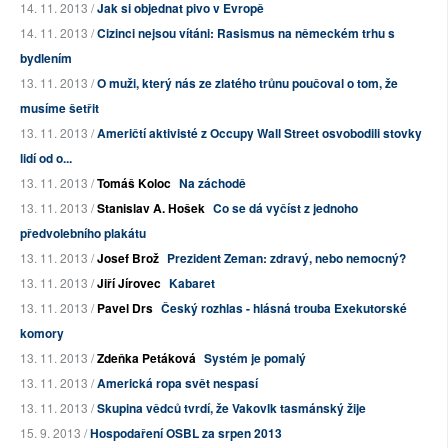
14. 11. 2013 /
Jak si objednat pivo v Evropě
14. 11. 2013 /
Cizinci nejsou vítáni: Rasismus na německém trhu s
bydlením
13. 11. 2013 /
O muži, který nás ze zlatého trůnu poučoval o tom, že
musíme šetřit
13. 11. 2013 /
Američtí aktivisté z Occupy Wall Street osvobodili stovky
lidí od o...
13. 11. 2013 /
Tomáš Koloc
Na záchodě
13. 11. 2013 /
Stanislav A. Hošek
Co se dá vyčíst z jednoho
předvolebního plakátu
13. 11. 2013 /
Josef Brož
Prezident Zeman: zdravý, nebo nemocný?
13. 11. 2013 /
Jiří Jírovec
Kabaret
13. 11. 2013 /
Pavel Drs
Český rozhlas - hlásná trouba Exekutorské
komory
13. 11. 2013 /
Zdeňka Petáková
Systém je pomalý
13. 11. 2013 /
Americká ropa svět nespasí
13. 11. 2013 /
Skupina vědců tvrdí, že Vakovlk tasmánský žije
15. 9. 2013 /
Hospodaření OSBL za srpen 2013