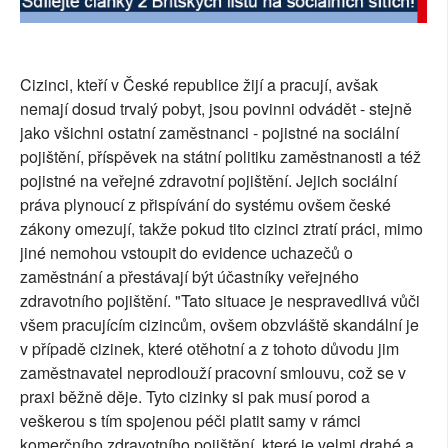
Cizinci, kteří v České republice žijí a pracují, avšak
nemají dosud trvalý pobyt, jsou povinni odvádět - stejně
jako všichni ostatní zaměstnanci - pojistné na sociální
pojištění, příspěvek na státní politiku zaměstnanosti a též
pojistné na veřejné zdravotní pojištění. Jejich sociální
práva plynoucí z přispívání do systému ovšem české
zákony omezují, takže pokud tito cizinci ztratí práci, mimo
jiné nemohou vstoupit do evidence uchazečů o
zaměstnání a přestávají být účastníky veřejného
zdravotního pojištění. "Tato situace je nespravedlivá vůči
všem pracujícím cizincům, ovšem obzvláště skandální je
v případě cizinek, které otěhotní a z tohoto důvodu jim
zaměstnavatel neprodlouží pracovní smlouvu, což se v
praxi běžně děje. Tyto cizinky si pak musí porod a
veškerou s tím spojenou péči platit samy v rámci
komerčního zdravotního pojištění, které je velmi drahé a