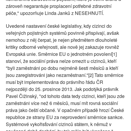
zároveň negarantuje proplacení potřebné zdravotní
péče," upozorňuje Linda Janků z NESEHNUTÍ.
Uvedené nastavení české legislativy, kdy cizinci do
veřejných pojistných systémů povinně přispívají, avšak
nemohou z něj čerpat, je nejen předmětem dlouholeté
kritiky odborné veřejnosti, ale nově jej zakazuje rovněž
Evropská unie. Směrnice EU o jednotném povolení[1]
stanoví, že sociální práva nelze omezit u cizinců, kteří
"byli zaměstnáni po dobu nejméně šesti měsíců a kteří
jsou zaregistrováni jako nezaměstnaní."[2] Tato směrnice
musí být implementována do právního řádu ČR
nejpozději do 25. prosince 2013. Jak podotýká právník
Pavel Čižinský, "od tohoto data tedy cizinci, kteří jsou zde
zaměstnáni více než 6 měsíců, musí mít rovná sociální
práva jako čeští občané. V opačném případě hrozí České
republice ze strany EU za neprovedení směrnice sankce.
Systémové vykořisťování cizinců státem, k němuž v