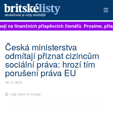
sejí na finančních příspěvcích čtenářů. Prosíme, přisp
PŘIHLÁSIT
AKTUÁLNÍ VYDÁNÍ
Česká ministerstva
ARCHIV
odmítají přiznat cizincům
sociální práva: hrozí tím
ROZHOVORY
porušení práva EU
TÉMATA
14. 11. 2013
NEJČTENĚJŠÍ ZA 7 DNÍ
čas čtení 4 minuty
AUTOŘI
PŘÍSPĚVKY NA PROVOZ