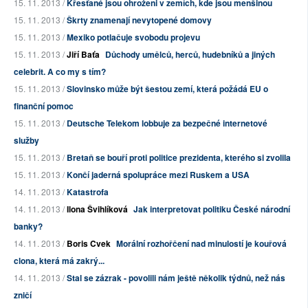
15. 11. 2013 /
Křesťané jsou ohroženi v zemích, kde jsou menšinou
15. 11. 2013 /
Škrty znamenají nevytopené domovy
15. 11. 2013 /
Mexiko potlačuje svobodu projevu
15. 11. 2013 /
Jiří Baťa
Důchody umělců, herců, hudebníků a jiných
celebrit. A co my s tím?
15. 11. 2013 /
Slovinsko může být šestou zemí, která požádá EU o
finanční pomoc
15. 11. 2013 /
Deutsche Telekom lobbuje za bezpečné internetové
služby
15. 11. 2013 /
Bretaň se bouří proti politice prezidenta, kterého si zvolila
15. 11. 2013 /
Končí jaderná spolupráce mezi Ruskem a USA
14. 11. 2013 /
Katastrofa
14. 11. 2013 /
Ilona Švihlíková
Jak interpretovat politiku České národní
banky?
14. 11. 2013 /
Boris Cvek
Morální rozhořčení nad minulostí je kouřová
clona, která má zakrý...
14. 11. 2013 /
Stal se zázrak - povolili nám ještě několik týdnů, než nás
zničí