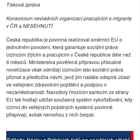
Tisková zpráva
SOCIÁLNÍ SÍTĚ
Konsorcium nevládních organizací pracujících s migranty
RUBRIKY
v ČR a NESEHNUTÍ
PLNÁ VERZE STRÁNEK
Česká republika je povinna realizovat směrnici EU o
jednotném povolení, která garantuje sociální práva
cizincům žijícím a pracujícím v České republice déle než
6 měsíců. Ministerstva pověřená přípravou příslušné
novelizace však odmítají cizincům tato sociální práva
přiznat a předložila návrh, jenž jim nadále odepírá účast
ve veřejném zdravotním pojištění a podporu v
nezaměstnanosti. Navzdory hrozícím sankcím ze strany
EU tak hodlají udržet současný systém vykořisťování, kdy
cizinci do veřejných pojistných systémů povinně
přispívají, avšak nemohou z nich čerpat.