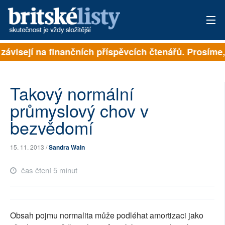
 závisejí na finančních příspěvcích čtenářů. Prosíme, 
PŘIHLÁSIT
AKTUÁLNÍ VYDÁNÍ
Takový normální
ARCHIV
průmyslový chov v
bezvědomí
ROZHOVORY
TÉMATA
15. 11. 2013 /
Sandra Wain
NEJČTENĚJŠÍ ZA 7 DNÍ
čas čtení 5 minut
AUTOŘI
PŘÍSPĚVKY NA PROVOZ
Obsah pojmu normalita může podléhat amortizaci jako