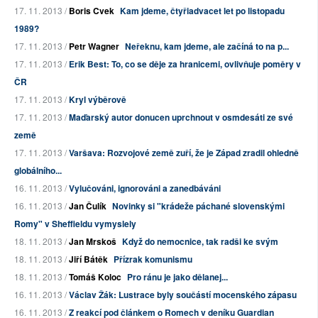
17. 11. 2013 /
Boris Cvek
Kam jdeme, čtyřiadvacet let po listopadu
1989?
17. 11. 2013 /
Petr Wagner
Neřeknu, kam jdeme, ale začíná to na p...
17. 11. 2013 /
Erik Best: To, co se děje za hranicemi, ovlivňuje poměry v
ČR
17. 11. 2013 /
Kryl výběrově
17. 11. 2013 /
Maďarský autor donucen uprchnout v osmdesáti ze své
země
17. 11. 2013 /
Varšava: Rozvojové země zuří, že je Západ zradil ohledně
globálního...
16. 11. 2013 /
Vylučováni, ignorováni a zanedbáváni
16. 11. 2013 /
Jan Čulík
Novinky si "krádeže páchané slovenskými
Romy" v Sheffieldu vymyslely
18. 11. 2013 /
Jan Mrskoš
Když do nemocnice, tak radši ke svým
18. 11. 2013 /
Jiří Bátěk
Přízrak komunismu
18. 11. 2013 /
Tomáš Koloc
Pro ránu je jako dělanej...
16. 11. 2013 /
Václav Žák: Lustrace byly součástí mocenského zápasu
16. 11. 2013 /
Z reakcí pod článkem o Romech v deníku Guardian