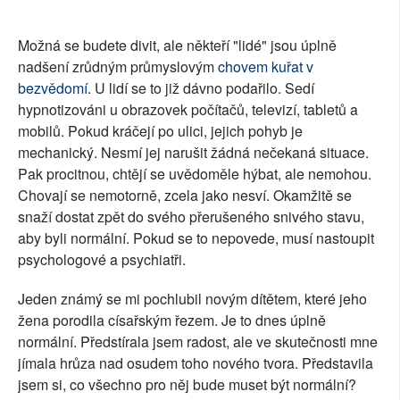
Možná se budete divit, ale někteří "lidé" jsou úplně
nadšení zrůdným průmyslovým
chovem kuřat v
bezvědomí
. U lidí se to již dávno podařilo. Sedí
hypnotizováni u obrazovek počítačů, televizí, tabletů a
mobilů. Pokud kráčejí po ulici, jejich pohyb je
mechanický. Nesmí jej narušit žádná nečekaná situace.
Pak procitnou, chtějí se uvědoměle hýbat, ale nemohou.
Chovají se nemotorně, zcela jako nesví. Okamžitě se
snaží dostat zpět do svého přerušeného snivého stavu,
aby byli normální. Pokud se to nepovede, musí nastoupit
psychologové a psychiatři.
Jeden známý se mi pochlubil novým dítětem, které jeho
žena porodila císařským řezem. Je to dnes úplně
normální. Předstírala jsem radost, ale ve skutečnosti mne
jímala hrůza nad osudem toho nového tvora. Představila
jsem si, co všechno pro něj bude muset být normální?