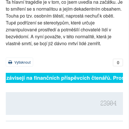
Ta hlavní tragédie je v tom, co jsem uvedla na začátku. Je
to smíření se s normalitou a jejím dekadentním obsahem.
Touha po tzv. osobním štěstí, naprostá nechuť k oběti.
Tupé podřízení se stereotypům, které určuje
zmanipulované prostředí a potměšilí chovatelé lidí v
bezvědomí. A nyní považte, v této normalitě, která je
vlastně smrtí, se bojí již dávno mrtví lidé zemřít.
0
Vytisknout
ně závisejí na finančních příspěvcích čtenářů. Prosíme
23904