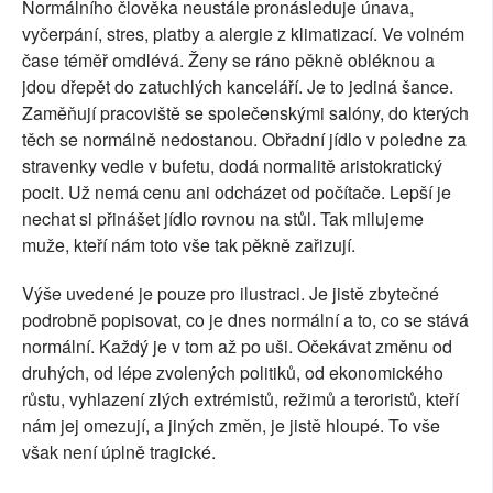
Normálního člověka neustále pronásleduje únava,
vyčerpání, stres, platby a alergie z klimatizací. Ve volném
čase téměř omdlévá. Ženy se ráno pěkně obléknou a
jdou dřepět do zatuchlých kanceláří. Je to jediná šance.
Zaměňují pracoviště se společenskými salóny, do kterých
těch se normálně nedostanou. Obřadní jídlo v poledne za
stravenky vedle v bufetu, dodá normalitě aristokratický
pocit. Už nemá cenu ani odcházet od počítače. Lepší je
nechat si přinášet jídlo rovnou na stůl. Tak milujeme
muže, kteří nám toto vše tak pěkně zařizují.
Výše uvedené je pouze pro ilustraci. Je jistě zbytečné
podrobně popisovat, co je dnes normální a to, co se stává
normální. Každý je v tom až po uši. Očekávat změnu od
druhých, od lépe zvolených politiků, od ekonomického
růstu, vyhlazení zlých extrémistů, režimů a teroristů, kteří
nám jej omezují, a jiných změn, je jistě hloupé. To vše
však není úplně tragické.