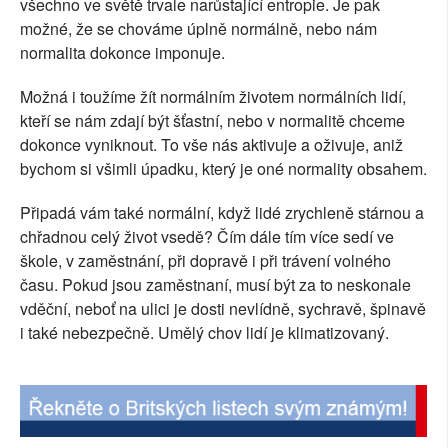
všechno ve světě trvale narůstající entropie. Je pak
SOCIÁLNÍ SÍTĚ
možné, že se chováme úplně normálně, nebo nám
normalita dokonce imponuje.
RUBRIKY
Možná i toužíme žít normálním životem normálních lidí,
PLNÁ VERZE STRÁNEK
kteří se nám zdají být šťastní, nebo v normalitě chceme
dokonce vyniknout. To vše nás aktivuje a oživuje, aniž
bychom si všimli úpadku, který je oné normality obsahem.
Připadá vám také normální, když lidé zrychleně stárnou a
chřadnou celý život vsedě? Čím dále tím více sedí ve
škole, v zaměstnání, při dopravě i při trávení volného
času. Pokud jsou zaměstnaní, musí být za to neskonale
vděční, neboť na ulici je dosti nevlídně, sychravě, špinavě
i také nebezpečně. Umělý chov lidí je klimatizovaný.