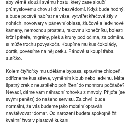
aby věrně sloužil svému hostu, který zase slouží
průmyslovému chovu lidí v bezvědomí. Když bude hodný,
a bude poctivě nabírat na váze, vytvářet křečové žíly v
nohách, novotvary v pánevní oblasti, žlučové a ledvinové
kameny, nemocnou prostatu, rakovinu konečníku, bolesti
krční páteře, migrény, pleš a kruhy pod očima, za odměnu
si může trochu povyskočit. Koupíme mu kus čokolády,
dortík, pověsíme na něj cetku. Pánové si koupí třeba
autíčko.
Kolem čtyřicítky mu uděláme bypass, spravíme chlopeň,
odřízneme kus střeva, vyměním kloub nebo ledvinu. Máte
špatný zrak z neustálého pohlížení do monitoru počítače?
Nevadí, dáme vám náhradní rohovku z mrtvoly. Přijďte (se
svými penězi) do našeho servisu. Za chvíli bude
normální, že vás budeme jako mobilní opraváři
navštěvovat "doma". Od narození budete spokojně žít
kvalitní život v plastové kukani.