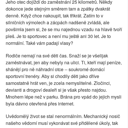
Jeho otec dojíždí do zaměstnání 25 kilometrů. Někdy
dokonce jede stejným směrem tam a zpátky dvakrát
denně. Když chce nakoupit, tak třikrát. Zatím to v
silničních výmolech a zácpách nadšeně zvládá, ale
povšimla jsem si, že se mu najednou vzadu na hlavě tvoří
pleš. Je to sportovec a není mu ještě ani 30 let. Je to
normální. Také vám padají vlasy?
Rodiče nemají na své děti čas. Snaží se je všelijak
zaměstnávat, jen aby nebyly na ulici. Ti, kteří mají peníze,
shánějí pro ně náhradní otce -- soukromé domácí
sportovní trenéry. Aby si chodily děti jako dříve
samostatně hrát ven, je zcela nemyslitelné. Zločinci,
devianti a drogoví dealeři si je však přesto najdou.
Mnohem lépe než v parku. Brána pro vpád do jejich mysli
byla dávno otevřená přes internet.
Uvědomělý život se stal nenormálním. Mechanický nosič
našeho vědomí musí vykonávat své přidělené úkoly, tak