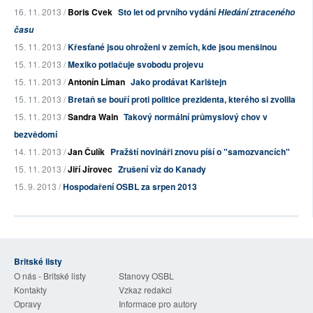
16. 11. 2013 /
Boris Cvek
Sto let od prvního vydání
Hledání ztraceného
času
15. 11. 2013 /
Křesťané jsou ohroženi v zemích, kde jsou menšinou
15. 11. 2013 /
Mexiko potlačuje svobodu projevu
15. 11. 2013 /
Antonín Líman
Jako prodávat Karlštejn
15. 11. 2013 /
Bretaň se bouří proti politice prezidenta, kterého si zvolila
15. 11. 2013 /
Sandra Wain
Takový normální průmyslový chov v
bezvědomí
14. 11. 2013 /
Jan Čulík
Pražští novináři znovu píší o "samozvancích"
15. 11. 2013 /
Jiří Jírovec
Zrušení víz do Kanady
15. 9. 2013 /
Hospodaření OSBL za srpen 2013
Britské listy
O nás - Britské listy
Stanovy OSBL
Kontakty
Vzkaz redakci
Opravy
Informace pro autory