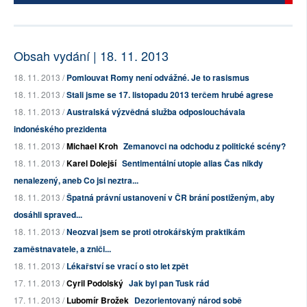
Obsah vydání | 18. 11. 2013
18. 11. 2013 /
Pomlouvat Romy není odvážné. Je to rasismus
18. 11. 2013 /
Stali jsme se 17. listopadu 2013 terčem hrubé agrese
18. 11. 2013 /
Australská výzvědná služba odposlouchávala
indonéského prezidenta
18. 11. 2013 /
Michael Kroh
Zemanovci na odchodu z politické scény?
18. 11. 2013 /
Karel Dolejší
Sentimentální utopie alias Čas nikdy
nenalezený, aneb Co jsi neztra...
18. 11. 2013 /
Špatná právní ustanovení v ČR brání postiženým, aby
dosáhli spraved...
18. 11. 2013 /
Neozval jsem se proti otrokářským praktikám
zaměstnavatele, a zniči...
18. 11. 2013 /
Lékařství se vrací o sto let zpět
17. 11. 2013 /
Cyril Podolský
Jak byl pan Tusk rád
17. 11. 2013 /
Lubomír Brožek
Dezorientovaný národ sobě