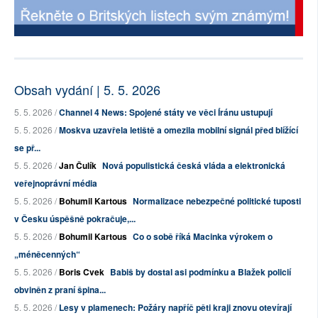
Obsah vydání | 5. 5. 2026
5. 5. 2026 /
Channel 4 News: Spojené státy ve věci Íránu ustupují
5. 5. 2026 /
Moskva uzavřela letiště a omezila mobilní signál před blížící
se př...
5. 5. 2026 /
Jan Čulík
Nová populistická česká vláda a elektronická
veřejnoprávní média
5. 5. 2026 /
Bohumil Kartous
Normalizace nebezpečné politické tuposti
v Česku úspěšně pokračuje,...
5. 5. 2026 /
Bohumil Kartous
Co o sobě říká Macinka výrokem o
„méněcenných“
5. 5. 2026 /
Boris Cvek
Babiš by dostal asi podmínku a Blažek policií
obviněn z praní špina...
5. 5. 2026 /
Lesy v plamenech: Požáry napříč pěti kraji znovu otevírají