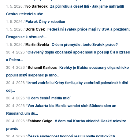
1. 5. 2026 /
Ivo Barteček
Za půl roku a deset lidí - Jak jsme nahradili
Českou televizi a uše...
1. 5. 2026 /
Pokrok Číny v robotice
1. 5. 2026 /
Boris Cvek
Federální svátek práce mají i v USA a prezident
Reagan se k němu ně...
1. 5. 2026 /
Martin Švehla
O čem přemýšlet tento Svátek práce?
30. 4. 2026 /
Otevřený dopis občanské společnosti k postoji ČR k Izraeli
a Palest...
30. 4. 2026 /
Bohumil Kartous
Křehký je Babiš: současný oligarchicko
populistický slepenec je mno...
30. 4. 2026 /
Izrael zadržel u Kréty flotilu, aby zachránil palestinské děti
od j...
30. 4. 2026 /
O čem česká média mlčí
30. 4. 2026 /
Von Jakarta bis Manila wendet sich Südostasien an
Russland, um du...
30. 4. 2026 /
Fabiano Golgo
V čem má Kotrba ohledně České televize
pravdu
30. 4. 2026 /
Česká společnost hodnotí realitu podle politických