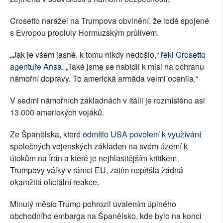
Crosetto narážel na Trumpova obvinění, že lodě spojené
s Evropou propluly Hormuzským průlivem.
„Jak je všem jasné, k tomu nikdy nedošlo,“
řekl Crosetto
agentuře Ansa
. „Také jsme se nabídli k misi na ochranu
námořní dopravy. To americká armáda velmi ocenila.“
V sedmi námořních základnách v Itálii je rozmístěno asi
13 000 amerických vojáků.
Ze Španělska, které
odmítlo USA povolení k využívání
společných vojenských základen na svém území k
útokům na Írán a které je nejhlasitějším kritikem
Trumpovy války v rámci EU, zatím nepřišla žádná
okamžitá oficiální reakce.
Minulý měsíc Trump pohrozil uvalením úplného
obchodního embarga na Španělsko, kde bylo na konci