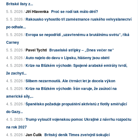
Britské listy z...
5. 5. 2026 /
Jiří Hlavenka
Proč se rodí tak málo dětí?
5. 5. 2026 /
Rakousko vyhostilo tři zaměstnance ruského velvyslanectví
po odhale...
5. 5. 2026 /
Evropa se nepodřídí „uzavřenému a brutálnímu světu“, říká
Carney
5. 5. 2026 /
Pavel Tychtl
Bruselské střípky – „Dnes večer ne“
4. 5. 2026 /
Auto najelo do davu v Lipsku, hlášeny jsou oběti
4. 5. 2026 /
Krize na Blízkém východě: Spojené arabské emiráty tvrdí,
že zachyti...
4. 5. 2026 /
Slibem nezarmoutíš. Ale čtrnáct let je docela výkon
4. 5. 2026 /
Krize na Blízkém východě: Írán varuje, že zaútočí na
americké síly,...
4. 5. 2026 /
Španělsko požaduje propuštění aktivistů z flotily směřující
do Gazy...
4. 5. 2026 /
Trump vyloučil vojenskou pomoc Ukrajině z návrhu rozpočtu
na rok 2027
4. 5. 2026 /
Jan Čulík
Britský deník Times zveřejnil šokující