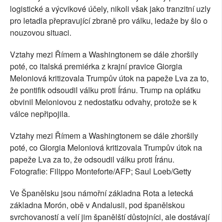
logistické a výcvikové účely, nikoli však jako tranzitní uzly
pro letadla přepravující zbraně pro válku, ledaže by šlo o
nouzovou situaci.
Vztahy mezi Římem a Washingtonem se dále zhoršily
poté, co italská premiérka z krajní pravice Giorgia
Meloniová kritizovala Trumpův útok na papeže Lva za to,
že pontifik odsoudil válku proti Íránu. Trump na oplátku
obvinil Meloniovou z nedostatku odvahy, protože se k
válce nepřipojila.
Vztahy mezi Římem a Washingtonem se dále zhoršily
poté, co Giorgia Meloniová kritizovala Trumpův útok na
papeže Lva za to, že odsoudil válku proti Íránu.
Fotografie: Filippo Monteforte/AFP; Saul Loeb/Getty
Ve Španělsku jsou námořní základna Rota a letecká
základna Morón, obě v Andalusii, pod španělskou
svrchovaností a velí jim španělští důstojníci, ale dostávají