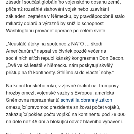
zásadní součást globálního vojenského dosahu země,
přičemž rozsáhlé stahování vojsk nebo uzavírání
základen, zejména v Německu, by pravděpodobně stálo
miliardy dolarů a výrazně by snížilo schopnost
Washingtonu provádět operace po celém světě.
„Neustálé útoky na spojence z NATO … škodí
Američanům,“ napsal ve čtvrtek pozdě večer na
sociálních sítích republikánský kongresman Don Bacon.
„Dvě velká letiště v Německu nám poskytují skvělý
přístup na tři kontinenty. Střílíme si do vlastní nohy.“
Na konci loňského roku, v zjevné reakci na Trumpovy
hrozby omezit vojenské vazby s Evropou, americká
Sněmovna reprezentantů
schválila obranný zákon
omezující pravomoc prezidenta snižovat počet vojáků,
zakazující pokles počtu vojáků na kontinentu pod 76 000
na déle než 45 dní a blokující odvoz hlavního vybavení.