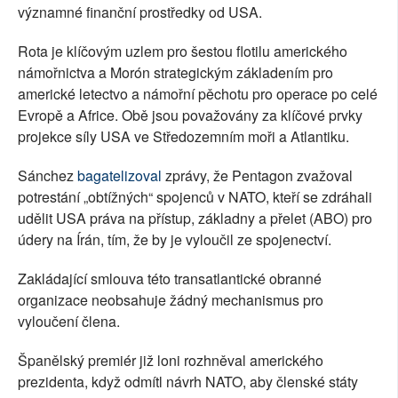
významné finanční prostředky od USA.
Rota je klíčovým uzlem pro šestou flotilu amerického
námořnictva a Morón strategickým základením pro
americké letectvo a námořní pěchotu pro operace po celé
Evropě a Africe. Obě jsou považovány za klíčové prvky
projekce síly USA ve Středozemním moři a Atlantiku.
Sánchez
bagatelizoval
zprávy, že Pentagon zvažoval
potrestání „obtížných“ spojenců v NATO, kteří se zdráhali
udělit USA práva na přístup, základny a přelet (ABO) pro
údery na Írán, tím, že by je vyloučil ze spojenectví.
Zakládající smlouva této transatlantické obranné
organizace neobsahuje žádný mechanismus pro
vyloučení člena.
Španělský premiér již loni rozhněval amerického
prezidenta, když odmítl návrh NATO, aby členské státy