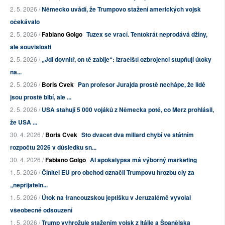
2. 5. 2026 /
Německo uvádí, že Trumpovo stažení amerických vojsk
očekávalo
2. 5. 2026 /
Fabiano Golgo
Tuzex se vrací. Tentokrát neprodává džíny,
ale souvislosti
2. 5. 2026 /
„Jdi dovnitř, on tě zabije“: Izraelští ozbrojenci stupňují útoky
na...
2. 5. 2026 /
Boris Cvek
Pan profesor Jurajda prostě nechápe, že lidé
jsou prostě blbí, ale ...
2. 5. 2026 /
USA stahují 5 000 vojáků z Německa poté, co Merz prohlásil,
že USA ...
30. 4. 2026 /
Boris Cvek
Sto dvacet dva miliard chybí ve státním
rozpočtu 2026 v důsledku sn...
30. 4. 2026 /
Fabiano Golgo
AI apokalypsa má výborný marketing
1. 5. 2026 /
Činitel EU pro obchod označil Trumpovu hrozbu cly za
„nepřijateln...
1. 5. 2026 /
Útok na francouzskou jeptišku v Jeruzalémě vyvolal
všeobecné odsouzení
1. 5. 2026 /
Trump vyhrožuje stažením vojsk z Itálie a Španělska