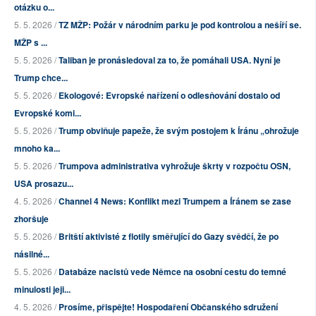
otázku o...
5. 5. 2026 /
TZ MŽP: Požár v národním parku je pod kontrolou a nešíří se.
MŽP s ...
5. 5. 2026 /
Taliban je pronásledoval za to, že pomáhali USA. Nyní je
Trump chce...
5. 5. 2026 /
Ekologové: Evropské nařízení o odlesňování dostalo od
Evropské komi...
5. 5. 2026 /
Trump obviňuje papeže, že svým postojem k Íránu „ohrožuje
mnoho ka...
5. 5. 2026 /
Trumpova administrativa vyhrožuje škrty v rozpočtu OSN,
USA prosazu...
4. 5. 2026 /
Channel 4 News: Konflikt mezi Trumpem a Íránem se zase
zhoršuje
5. 5. 2026 /
Britští aktivisté z flotily směřující do Gazy svědčí, že po
násilné...
5. 5. 2026 /
Databáze nacistů vede Němce na osobní cestu do temné
minulosti jeji...
4. 5. 2026 /
Prosíme, přispějte! Hospodaření Občanského sdružení