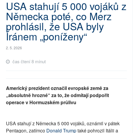
USA stahují 5 000 vojáků z
SOCIÁLNÍ SÍTĚ
Německa poté, co Merz
RUBRIKY
prohlásil, že USA byly
Íránem „poníženy“
PLNÁ VERZE STRÁNEK
2. 5. 2026
čas čtení 8 minut
Americký prezident označil evropské země za
„absolutně hrozné“ za to, že odmítají podpořit
operace v Hormuzském průlivu
USA stahují z Německa 5 000 vojáků, oznámil v pátek
Pentagon, zatímco
Donald Trump
také pohrozil Itálii a