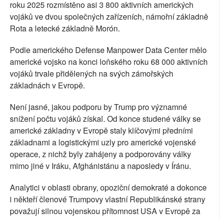
roku 2025 rozmístěno asi 3 800 aktivních amerických
vojáků ve dvou společných zařízeních, námořní základně
Rota a letecké základně Morón.
Podle amerického Defense Manpower Data Center mělo
americké vojsko na konci loňského roku 68 000 aktivních
vojáků trvale přidělených na svých zámořských
základnách v Evropě.
Není jasné, jakou podporu by Trump pro významné
snížení počtu vojáků získal. Od konce studené války se
americké základny v Evropě staly klíčovými předními
základnami a logistickými uzly pro americké vojenské
operace, z nichž byly zahájeny a podporovány války
mimo jiné v Iráku, Afghánistánu a naposledy v Íránu.
Analytici v oblasti obrany, opoziční demokraté a dokonce
i někteří členové Trumpovy vlastní Republikánské strany
považují silnou vojenskou přítomnost USA v Evropě za