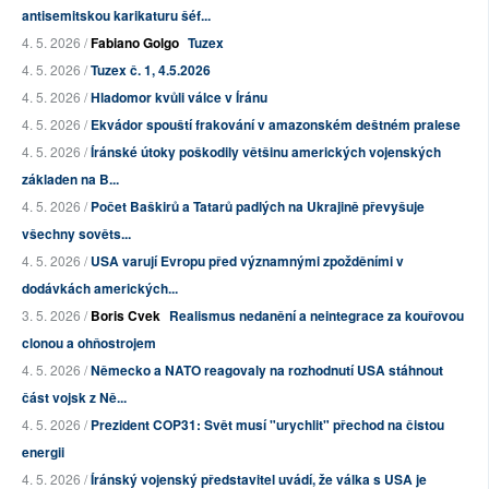
antisemitskou karikaturu šéf...
4. 5. 2026 /
Fabiano Golgo
Tuzex
4. 5. 2026 /
Tuzex č. 1, 4.5.2026
4. 5. 2026 /
Hladomor kvůli válce v Íránu
4. 5. 2026 /
Ekvádor spouští frakování v amazonském deštném pralese
4. 5. 2026 /
Íránské útoky poškodily většinu amerických vojenských
základen na B...
4. 5. 2026 /
Počet Baškirů a Tatarů padlých na Ukrajině převyšuje
všechny sověts...
4. 5. 2026 /
USA varují Evropu před významnými zpožděními v
dodávkách amerických...
3. 5. 2026 /
Boris Cvek
Realismus nedanění a neintegrace za kouřovou
clonou a ohňostrojem
4. 5. 2026 /
Německo a NATO reagovaly na rozhodnutí USA stáhnout
část vojsk z Ně...
4. 5. 2026 /
Prezident COP31: Svět musí "urychlit" přechod na čistou
energii
4. 5. 2026 /
Íránský vojenský představitel uvádí, že válka s USA je