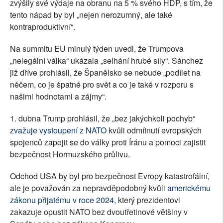
zvýšily své výdaje na obranu na 5 % svého HDP, s tím, že
tento nápad by byl „nejen nerozumný, ale také
kontraproduktivní“.
Na summitu EU minulý týden uvedl, že Trumpova
„nelegální válka“ ukázala „selhání hrubé síly“. Sánchez
již dříve prohlásil, že Španělsko se nebude „podílet na
něčem, co je špatné pro svět a co je také v rozporu s
našimi hodnotami a zájmy“.
1. dubna Trump prohlásil, že „bez jakýchkoli pochyb“
zvažuje vystoupení z NATO
kvůli odmítnutí evropských
spojenců zapojit se do války proti Íránu a pomoci zajistit
bezpečnost Hormuzského průlivu.
Odchod USA by byl pro bezpečnost Evropy katastrofální,
ale je považován za nepravděpodobný kvůli
americkému
zákonu přijatému v roce 2024
, který prezidentovi
zakazuje opustit NATO bez dvoutřetinové většiny v