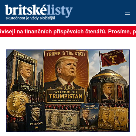
isejí na finančních příspěvcích čtenářů. Prosíme, při
PŘIHLÁSIT
AKTUÁLNÍ VYDÁNÍ
ARCHIV
ROZHOVORY
TÉMATA
NEJČTENĚJŠÍ ZA 7 DNÍ
AUTOŘI
PŘÍSPĚVKY NA PROVOZ