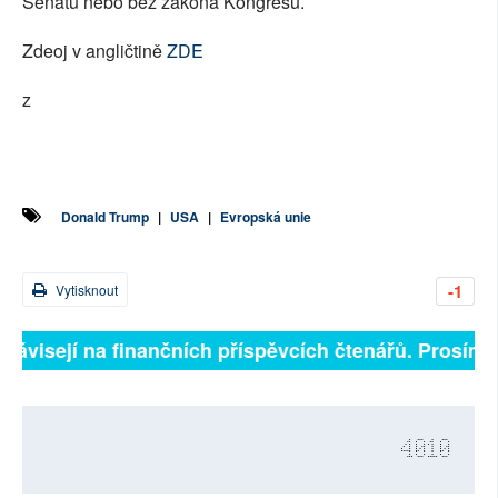
Senátu nebo bez zákona Kongresu.
Zdeoj v angličtině
ZDE
z
Donald Trump
|
USA
|
Evropská unie
-1
Vytisknout
závisejí na finančních příspěvcích čtenářů. Prosíme, p
4010