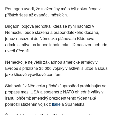
Pentagon uvedl, že stažení by mělo být dokončeno v
příštích šesti až dvanácti měsících.
Brigádní bojová jednotka, která se nyní nachází v
Německu, bude stažena a prapor dalekého dosahu,
jehož nasazení do Německa plánovala Bidenova
administrativa na konec tohoto roku, již nasazen nebude,
uvedl úředník.
Německo je největší základnou americké armády v
Evropě s přibližně 35 000 vojáky v aktivní službě a slouží
jako klíčové výcvikové centrum.
Stahování z Německa přichází uprostřed prohlubující se
propasti mezi USA a spojenci z NATO ohledně války v
Íránu, přičemž americký prezident tento týden také
pohrozil stažením vojsk z
Itálie
a Španělska.