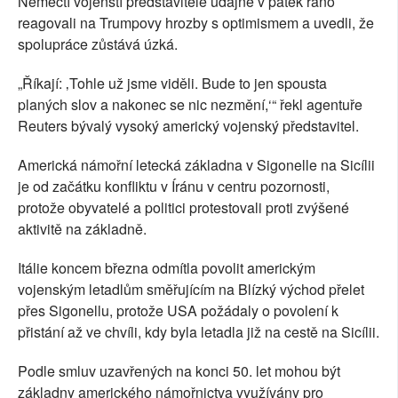
Němečtí vojenští představitelé údajně v pátek ráno
reagovali na Trumpovy hrozby s optimismem a uvedli, že
spolupráce zůstává úzká.
„Říkají: ‚Tohle už jsme viděli. Bude to jen spousta
planých slov a nakonec se nic nezmění,‘“ řekl agentuře
Reuters bývalý vysoký americký vojenský představitel.
Americká námořní letecká základna v Sigonelle na Sicílii
je od začátku konfliktu v Íránu v centru pozornosti,
protože obyvatelé a politici protestovali proti zvýšené
aktivitě na základně.
Itálie koncem března odmítla povolit americkým
vojenským letadlům směřujícím na Blízký východ přelet
přes Sigonellu, protože USA požádaly o povolení k
přistání až ve chvíli, kdy byla letadla již na cestě na Sicílii.
Podle smluv uzavřených na konci 50. let mohou být
základny amerického námořnictva využívány pro