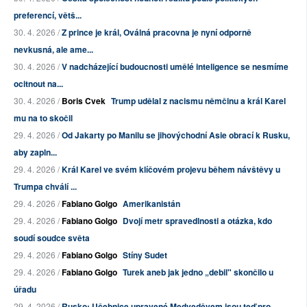
preferencí, větš...
30. 4. 2026 /
Z prince je král, Oválná pracovna je nyní odporně
nevkusná, ale ame...
30. 4. 2026 /
V nadcházející budoucnosti umělé inteligence se nesmíme
ocitnout na...
30. 4. 2026 /
Boris Cvek
Trump udělal z nacismu němčinu a král Karel
mu na to skočil
29. 4. 2026 /
Od Jakarty po Manilu se jihovýchodní Asie obrací k Rusku,
aby zapln...
29. 4. 2026 /
Král Karel ve svém klíčovém projevu během návštěvy u
Trumpa chválí ...
29. 4. 2026 /
Fabiano Golgo
Amerikanistán
29. 4. 2026 /
Fabiano Golgo
Dvojí metr spravedlnosti a otázka, kdo
soudí soudce světa
29. 4. 2026 /
Fabiano Golgo
Stíny Sudet
29. 4. 2026 /
Fabiano Golgo
Turek aneb jak jedno „debil" skončilo u
úřadu
29. 4. 2026 /
Rusko: Učebnice upravené Medveděvem jsou teď pro