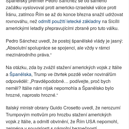
Španělský premiér Pedro Sánchez se od samého
začátku vyslovoval proti americko-izraelské válce proti
Íránu, zatímco Řím se až do konce března snažil udržovat
rovnováhu, než
odmítl použití letecké základny
na Sicílii
americkými letadly přepravujícími zbraně pro tuto válku.
Pedro Sánchez uvedl, že postoj španělské vlády je jasný:
„Absolutní spolupráce se spojenci, ale vždy v rámci
mezinárodního práva.“
Na otázku, zda by zvážil stažení amerických vojsk z Itálie
a
Španělska
, Trump ve čtvrtek pozdě večer novinářům
odpověděl: „Pravděpodobně… podívejte, proč bych
neměl? Itálie nám nijak nepomohla a Španělsko bylo
hrozné, naprosto hrozné.“
Italský ministr obrany Guido Crosetto uvedl, že nerozumí
Trumpovým motivům pro hrozbu stažení amerických
vojsk z Itálie, a odmítl obvinění, že Řím USA nepomohl,
zejména v souvislosti s námořní bezpečností.