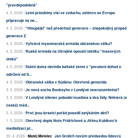
"pravděpodobná"
4. 5. 2026 /
Letní prázdniny visí ve vzduchu, zatímco se Evropa
připravuje na ne...
4. 5. 2026 /
"Hloupější" než předchozí generace – znepokojivý propad
generace Z
4. 5. 2026 /
Vyhrává myanmarská armáda občanskou válku?
4. 5. 2026 /
Ruská armáda na Ukrajině opouští taktiku "masových
útoků"
4. 5. 2026 /
Státní duma obvinila baltské země z "porušení dohod o
odtržení od S...
4. 5. 2026 /
Občanská válka v Súdánu: Otevřená genocida
3. 5. 2026 /
Je nová socha Banksyho v Londýně nesrozumitelná?
3. 5. 2026 /
V Londýně šílenec pobodal muslima a dva židy. Některá (a
česká) méd...
3. 5. 2026 /
Proč jsou Izraelci pořád posedlí zatýkáním dětí?
1. 5. 2026 /
Otevřený dopis Noře Fridrichové a Jiřímu Kubíkovi k
medializaci př...
30. 4. 2026 /
Matěj Metelec
Jan Grolich novým předsedou lidovců