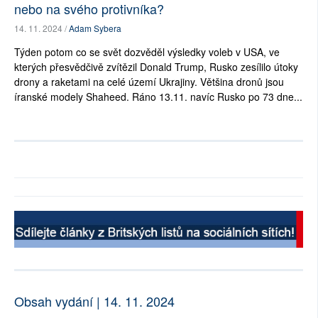
nebo na svého protivníka?
14. 11. 2024 /
Adam Sybera
Týden potom co se svět dozvěděl výsledky voleb v USA, ve
kterých přesvědčivě zvítězil Donald Trump, Rusko zesílilo útoky
drony a raketami na celé území Ukrajiny. Většina dronů jsou
íranské modely Shaheed. Ráno 13.11. navíc Rusko po 73 dne...
Obsah vydání | 14. 11. 2024