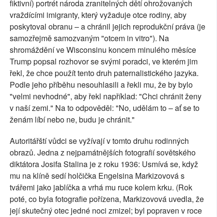
fiktivní) portrét národa zranitelných dětí ohrožovaných
vraždícími imigranty, který vyžaduje otce rodiny, aby
poskytoval obranu – a chránil jejich reprodukční práva (je
samozřejmě samozvaným "otcem in vitro"). Na
shromáždění ve Wisconsinu koncem minulého měsíce
Trump popsal rozhovor se svými poradci, ve kterém jim
řekl, že chce použít tento druh paternalistického jazyka.
Podle jeho příběhu nesouhlasili a řekli mu, že by bylo
"velmi nevhodné", aby řekl například: "Chci chránit ženy
v naší zemi." Na to odpověděl: "No, udělám to – ať se to
ženám líbí nebo ne, budu je chránit."
Autoritářští vůdci se vyžívají v tomto druhu rodinných
obrazů. Jedna z nejpamátnějších fotografií sovětského
diktátora Josifa Stalina je z roku 1936: Usmívá se, když
mu na klíně sedí holčička Engelsina Markizovová s
tvářemi jako jablíčka a vrhá mu ruce kolem krku. (Rok
poté, co byla fotografie pořízena, Markizovová uvedla, že
její skutečný otec jedné noci zmizel; byl popraven v roce