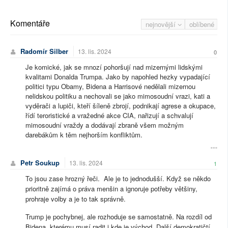
Komentáře
nejnovější
oblíbené
Radomír Silber
13. lis. 2024
0
Je komické, jak se mnozí pohoršují nad mizernými lidskými
kvalitami Donalda Trumpa. Jako by napohled hezky vypadající
politici typu Obamy, Bidena a Harrisové nedělali mizernou
nelidskou politiku a nechovali se jako mimosoudní vrazi, kati a
vyděrači a lupiči, kteří šíleně zbrojí, podnikají agrese a okupace,
řídí teroristické a vražedné akce CIA, nařizují a schvalují
mimosoudní vraždy a dodávají zbraně všem možným
darebákům k těm nejhorším konfliktům.
Petr Soukup
13. lis. 2024
1
To jsou zase hrozný řeči. Ale je to jednodušší. Když se někdo
prioritně zajímá o práva menšin a ignoruje potřeby většiny,
prohraje volby a je to tak správně.
Trump je pochybnej, ale rozhoduje se samostatně. Na rozdíl od
Bidena, kterému musí radit i kde je východ. Další demokratičtí