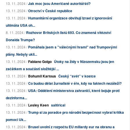
13. 11. 2024 /
Jak moc jsou Američané autoritářští?
13. 11. 2024 /
Otroctví v České republice
13. 11. 2024 /
Humanitární organizace obviňují Izrael z ignorování
ultimáta USA oh...
8. 11. 2024 /
Rozhovor Britských listů 693. Co znamená vítězství
Donalda Trumpa?
13. 11. 2024 /
Pomáhala jsem s "válečnými hrami" nad Trumpovými
plány. Nebyly ukli...
13. 11. 2024 /
Fabiano Golgo
Útoky na židy v Nizozemsku jsou jen
začátkem a součástí složitější ...
13. 11. 2024 /
Bohumil Kartous
Český “svět” v kostce
13. 11. 2024 /
Co budou dělat žurnalisté v éře, kdy na faktech nezáleží?
13. 11. 2024 /
USA: Oddělení ministerstva zahraničí, které bojuje proti
dezinforma...
13. 11. 2024 /
Lesley Keen
saltirical
13. 11. 2024 /
Trump si za poradce pro národní bezpečnost vybral kritika
pomoci Uk...
13. 11. 2024 /
Brusel uvolní z rozpočtu EU miliardy eur na obranu a