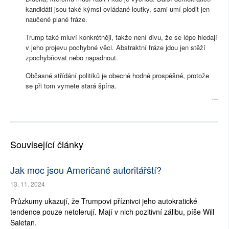
kandidáti jsou také kýmsi ovládané loutky, sami umí plodit jen
naučené plané fráze.
Trump také mluví konkrétněji, takže není divu, že se lépe hledají
v jeho projevu pochybné věci. Abstraktní fráze jdou jen stěží
zpochybňovat nebo napadnout.
Občasné střídání politiků je obecně hodně prospěšné, protože
se při tom vymete stará špína.
Související články
Jak moc jsou Američané autoritářští?
13. 11. 2024
Průzkumy ukazují, že Trumpovi příznivci jeho autokratické
tendence pouze netolerují. Mají v nich pozitivní zálibu, píše Will
Saletan.