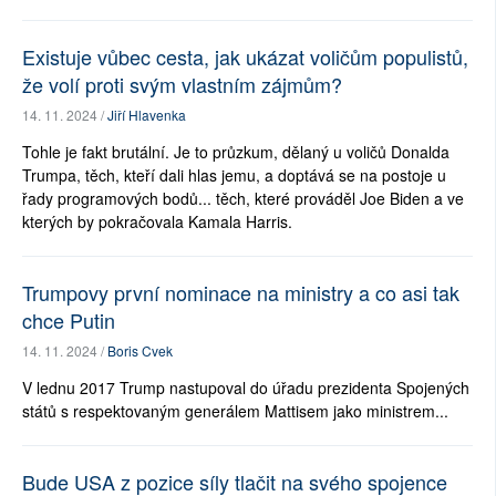
Existuje vůbec cesta, jak ukázat voličům populistů,
že volí proti svým vlastním zájmům?
14. 11. 2024 /
Jiří Hlavenka
Tohle je fakt brutální. Je to průzkum, dělaný u voličů Donalda
Trumpa, těch, kteří dali hlas jemu, a doptává se na postoje u
řady programových bodů... těch, které prováděl Joe Biden a ve
kterých by pokračovala Kamala Harris.
Trumpovy první nominace na ministry a co asi tak
chce Putin
14. 11. 2024 /
Boris Cvek
V lednu 2017 Trump nastupoval do úřadu prezidenta Spojených
států s respektovaným generálem Mattisem jako ministrem...
Bude USA z pozice síly tlačit na svého spojence