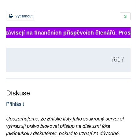
3
Vytisknout
ě závisejí na finančních příspěvcích čtenářů. Prosíme,
7617
Diskuse
Přihlásit
Upozorňujeme, že Britské listy jako soukromý server si
vyhrazují právo blokovat přístup na diskusní fóra
jakémukoliv diskutérovi, pokud to uznají za důvodné.