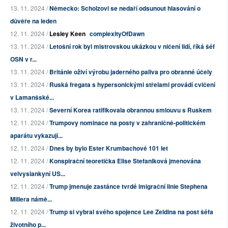
13. 11. 2024 /
Německo: Scholzovi se nedaří odsunout hlasování o
důvěře na leden
12. 11. 2024 /
Lesley Keen
complexityOfDawn
13. 11. 2024 /
Letošní rok byl mistrovskou ukázkou v ničení lidí, říká šéf
OSN v r...
13. 11. 2024 /
Británie oživí výrobu jaderného paliva pro obranné účely
13. 11. 2024 /
Ruská fregata s hypersonickými střelami provádí cvičení
v Lamanšské...
13. 11. 2024 /
Severní Korea ratifikovala obrannou smlouvu s Ruskem
12. 11. 2024 /
Trumpovy nominace na posty v zahraničně-politickém
aparátu vykazují...
12. 11. 2024 /
Dnes by bylo Ester Krumbachové 101 let
12. 11. 2024 /
Konspirační teoretička Elise Stefaniková jmenována
velvyslankyní US...
12. 11. 2024 /
Trump jmenuje zastánce tvrdé imigrační linie Stephena
Millera námě...
12. 11. 2024 /
Trump si vybral svého spojence Lee Zeldina na post šéfa
životního p...