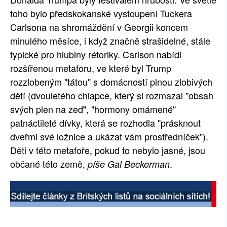
toho bylo předskokanské vystoupení Tuckera
SOCIÁLNÍ SÍTĚ
Carlsona na shromáždění v Georgii koncem
RUBRIKY
minulého měsíce, i když značně strašidelné, stále
typické pro hlubiny rétoriky. Carlson nabídl
PLNÁ VERZE STRÁNEK
rozšířenou metaforu, ve které byl Trump
rozzlobeným "tátou" s domácností plnou zlobivých
dětí (dvouletého chlapce, který si rozmazal "obsah
svých plen na zeď", "hormony omámené"
patnáctileté dívky, která se rozhodla "prásknout
dveřmi své ložnice a ukázat vám prostředníček").
Děti v této metafoře, pokud to nebylo jasné, jsou
občané této země,
.
píše Gal Beckerman