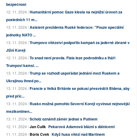
bezpečnost
12. 11. 2024 /
Humanitární pomoc Gaze klesla na nejnižší úroveň za
posledních 11 m...
13. 11. 2024 /
Asistent prezidenta Ruské federace: "Pouze speciální
jednotky NATO ...
13. 11. 2024 /
Trumpovo vítězství podpořilo kampaň za jaderné zbraně v
Jižní Koreji
12. 11. 2024 /
To snad není pravda. Fiala leze podvodníku a lháři
Trumpovi kamsi. ...
13. 11. 2024 /
Trump se rozhodl uspořádat jednání mezi Ruskem a
Ukrajinou ihned po...
13. 11. 2024 /
Francie a Velká Británie se pokusí přesvědčit Bidena, aby
před příc...
13. 11. 2024 /
Rusko možná pomohlo Severní Koreji vyvinout nejnovější
mezikontinen...
13. 11. 2024 /
Scholz oznámil záměr jednat s Putinem
12. 11. 2024 /
Jan Čulík
Pekarová Adamová blázní s dálnicemi
11. 11. 2024 /
Boris Cvek
Když husa vítězí nad Martinem