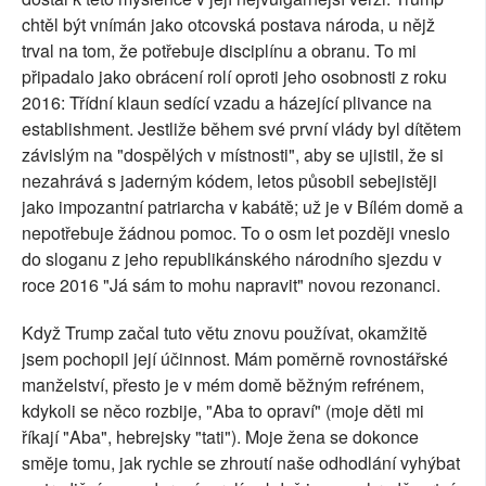
chtěl být vnímán jako otcovská postava národa, u nějž
trval na tom, že potřebuje disciplínu a obranu. To mi
připadalo jako obrácení rolí oproti jeho osobnosti z roku
2016: Třídní klaun sedící vzadu a házející plivance na
establishment. Jestliže během své první vlády byl dítětem
závislým na "dospělých v místnosti", aby se ujistil, že si
nezahrává s jaderným kódem, letos působil sebejistěji
jako impozantní patriarcha v kabátě; už je v Bílém domě a
nepotřebuje žádnou pomoc. To o osm let později vneslo
do sloganu z jeho republikánského národního sjezdu v
roce 2016 "Já sám to mohu napravit" novou rezonanci.
Když Trump začal tuto větu znovu používat, okamžitě
jsem pochopil její účinnost. Mám poměrně rovnostářské
manželství, přesto je v mém domě běžným refrénem,
kdykoli se něco rozbije, "Aba to opraví" (moje děti mi
říkají "Aba", hebrejsky "tati"). Moje žena se dokonce
směje tomu, jak rychle se zhroutí naše odhodlání vyhýbat