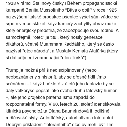
1938 v rámci Stalinovy čistky.) Během propagandistické
kampaně Benita Mussoliniho "Bitva o obilí" v roce 1925
na zvýšení italské produkce pšenice vyšel sám vůdce se
srpem v ruce sklízet, když kamery zachytily obraz muže,
který energicky předstírá, že zabezpečuje svou rodinu. A
samozřejmě, "otec" je titul, který nosily generace
diktátorů, včetně Muammara Kaddáfího, který se často
nazýval "otec národa", a Mustafy Kemala Atatürka (který
si dal příjmení znamenající "otec Turků").
Trump je možná příliš nedisciplinovaný (nebo
neobeznámený s historií), aby se přesně řídil tímto
scénářem – i když i některé z úletů jeho fantazie by se
daly velkoryse popsat jako svého druhu tátovský humor
–, ale jeho projekce paternalismu zapadá do
rozpoznatelné formy. V 60. letech 20. století identifikovala
klinická psycholožka Diana Baumrindová tři odlišné
rodičovské styly: Autoritářský, autoritativní a tolerantní.
Dobrým příkladem "tolerantního" otce by mohl být Tim