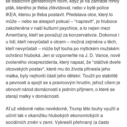
se tradičním genderovým rolím, když je na zahradě mrtvý
pták, kterého je třeba zlikvidovat, nebo v bytě police
IKEA, kterou je třeba postavit. Představa otce, který to
může – nebo se alespoň pokusí – "napravit", je hluboce
zakořeněna v naší kulturní psychice, a to nejen mezi
Američany, kteří se považují za konzervativce. Dokonce i
u lidí, kteří nevyrůstali s otcem – možná zejména u těch,
kteří nevyrůstali – může být touha po mýtickém mužském
ochránci hluboká. Jen si vzpomeňte na J. D. Vance, nově
zvoleného viceprezidenta, který napsal, že "otáčivé dveře
otcovských postav", které mu do života přinesla jeho
matka, byly nejhorší částí jeho dětství. Toužil po stabilitě
a pevnosti a spojil se s pravicovým hnutím, jehož cílem je
obnovit národ domácností s jedním příjmem, o které se
starají matky v domácnosti.
Ať už vědomě nebo nevědomě, Trump této touhy využil a
učinil tak v okamžiku hlubokých ekonomických a
sociálních změn v zemi. Vykreslil přehnaný (a často