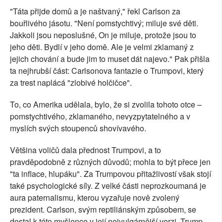
"Táta přijde domů a je naštvaný," řekl Carlson za
bouřlivého jásotu. "Není pomstychtivý; miluje své děti.
Jakkoli jsou neposlušné, On je miluje, protože jsou to
jeho děti. Bydlí v jeho domě. Ale je velmi zklamaný z
jejich chování a bude jim to muset dát najevo." Pak přišla
ta nejhrubší část: Carlsonova fantazie o Trumpovi, který
za trest naplácá "zlobivé holčičce".
To, co Amerika udělala, bylo, že si zvolila tohoto otce –
pomstychtivého, zklamaného, nevyzpytatelného a v
myslích svých stoupenců shovívavého.
Většina voličů dala přednost Trumpovi, a to
pravděpodobně z různých důvodů; mohla to být přece jen
"ta inflace, hlupáku". Za Trumpovou přitažlivostí však stojí
také psychologické síly. Z velké části neprozkoumaná je
aura paternalismu, kterou vyzařuje nově zvolený
prezident. Carlson, svým reptiliánským způsobem, se
dostal k této myšlence v její nejvulgárnější verzi. Trump