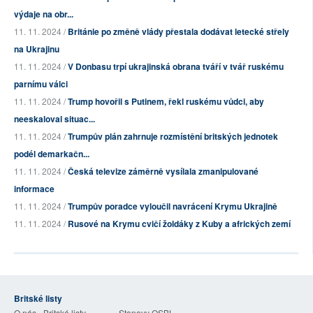
výdaje na obr...
11. 11. 2024 /
Británie po změně vlády přestala dodávat letecké střely
na Ukrajinu
11. 11. 2024 /
V Donbasu trpí ukrajinská obrana tváří v tvář ruskému
parnímu válci
11. 11. 2024 /
Trump hovořil s Putinem, řekl ruskému vůdci, aby
neeskaloval situac...
11. 11. 2024 /
Trumpův plán zahrnuje rozmístění britských jednotek
podél demarkačn...
11. 11. 2024 /
Česká televize záměrně vysílala zmanipulované
informace
11. 11. 2024 /
Trumpův poradce vyloučil navrácení Krymu Ukrajině
11. 11. 2024 /
Rusové na Krymu cvičí žoldáky z Kuby a afrických zemí
Britské listy
O nás - Britské listy
Stanovy OSBL