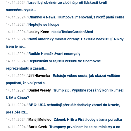
14. 11. 2024 /
Izrael byl obviněn ze zločinů proti lidskosti kvůli
nucenému vysíd...
14. 11. 2024 /
Channel 4 News. Trumpova jmenování, z nichž padá čelist
14. 11. 2024 /
Neptejte se hloupě
14. 11. 2024 /
Lesley Keen
nicolaTeslasGardenShed
14. 11. 2024 /
Nový americký ministr obrany: Bakterie neexistují. Nikdy
jsem je ne...
14. 11. 2024 /
Radkin Honzák žvaní nesmysly
14. 11. 2024 /
Republikáni si zajistili většinu ve Sněmovně
reprezentantů a zasadi...
14. 11. 2024 /
Jiří Hlavenka
Existuje vůbec cesta, jak ukázat voličům
populistů, že volí proti s...
14. 11. 2024 /
Daniel Veselý
Trump 2.0: Vypukne rozsáhlý konflikt mezi
USA a Čínou?
13. 11. 2024 /
BBC: USA nehodlají přerušit dodávky zbraní do Izraele,
přestože Izr...
14. 11. 2024 /
Matěj Metelec
Zdeněk Hřib a Piráti coby strana pořádku
14. 11. 2024 /
Boris Cvek
Trumpovy první nominace na ministry a co