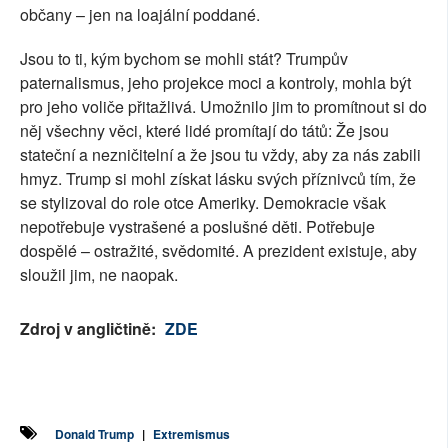
občany – jen na loajální poddané.
Jsou to ti, kým bychom se mohli stát? Trumpův
paternalismus, jeho projekce moci a kontroly, mohla být
pro jeho voliče přitažlivá. Umožnilo jim to promítnout si do
něj všechny věci, které lidé promítají do tátů: Že jsou
stateční a nezničitelní a že jsou tu vždy, aby za nás zabili
hmyz. Trump si mohl získat lásku svých příznivců tím, že
se stylizoval do role otce Ameriky. Demokracie však
nepotřebuje vystrašené a poslušné děti. Potřebuje
dospělé – ostražité, svědomité. A prezident existuje, aby
sloužil jim, ne naopak.
Zdroj v angličtině:
ZDE
Donald Trump
|
Extremismus