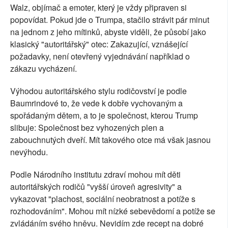
Walz, objímač a emoter, který je vždy připraven si
popovídat. Pokud jde o Trumpa, stačilo strávit pár minut
na jednom z jeho mítinků, abyste viděli, že působí jako
klasický "autoritářský" otec: Zakazující, vznášející
požadavky, není otevřený vyjednávání například o
zákazu vycházení.
Výhodou autoritářského stylu rodičovství je podle
Baumrindové to, že vede k dobře vychovaným a
spořádaným dětem, a to je společnost, kterou Trump
slibuje: Společnost bez vyhozených plen a
zabouchnutých dveří. Mít takového otce má však jasnou
nevýhodu.
Podle Národního institutu zdraví mohou mít děti
autoritářských rodičů "vyšší úroveň agresivity" a
vykazovat "plachost, sociální neobratnost a potíže s
rozhodováním". Mohou mít nízké sebevědomí a potíže se
zvládáním svého hněvu. Nevidím zde recept na dobré