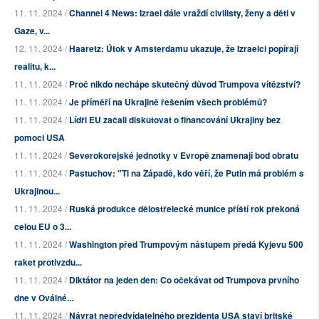
11. 11. 2024 /
Channel 4 News: Izrael dále vraždí civilisty, ženy a děti v
Gaze, v...
12. 11. 2024 /
Haaretz: Útok v Amsterdamu ukazuje, že Izraelci popírají
realitu, k...
11. 11. 2024 /
Proč nikdo nechápe skutečný důvod Trumpova vítězství?
11. 11. 2024 /
Je příměří na Ukrajině řešením všech problémů?
11. 11. 2024 /
Lídři EU začali diskutovat o financování Ukrajiny bez
pomoci USA
11. 11. 2024 /
Severokorejské jednotky v Evropě znamenají bod obratu
11. 11. 2024 /
Pastuchov: "Ti na Západě, kdo věří, že Putin má problém s
Ukrajinou...
11. 11. 2024 /
Ruská produkce dělostřelecké munice příští rok překoná
celou EU o 3...
11. 11. 2024 /
Washington před Trumpovým nástupem předá Kyjevu 500
raket protivzdu...
11. 11. 2024 /
Diktátor na jeden den: Co očekávat od Trumpova prvního
dne v Oválné...
11. 11. 2024 /
Návrat nepředvídatelného prezidenta USA staví britské