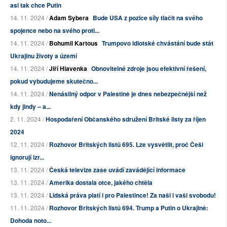
asi tak chce Putin
14. 11. 2024 /
Adam Sybera
Bude USA z pozice síly tlačit na svého
spojence nebo na svého proti...
14. 11. 2024 /
Bohumil Kartous
Trumpovo idiotské chvástání bude stát
Ukrajinu životy a území
14. 11. 2024 /
Jiří Hlavenka
Obnovitelné zdroje jsou efektivní řešení,
pokud vybudujeme skutečno...
14. 11. 2024 /
Nenásilný odpor v Palestině je dnes nebezpečnější než
kdy jindy – a...
2. 11. 2024 /
Hospodaření Občanského sdružení Britské listy za říjen
2024
12. 11. 2024 /
Rozhovor Britských listů 695. Lze vysvětlit, proč Češi
ignorují izr...
13. 11. 2024 /
Česká televize zase uvádí zavádějící informace
13. 11. 2024 /
Amerika dostala otce, jakého chtěla
13. 11. 2024 /
Lidská práva platí i pro Palestince! Za naši i vaši svobodu!
11. 11. 2024 /
Rozhovor Britských listů 694. Trump a Putin o Ukrajině:
Dohoda noto...