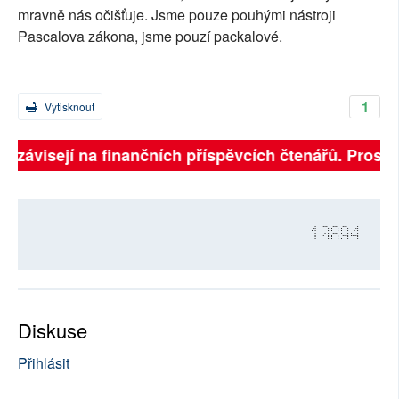
mravně nás očišťuje. Jsme pouze pouhými nástroji
Pascalova zákona, jsme pouzí packalové.
1
Vytisknout
ně závisejí na finančních příspěvcích čtenářů. Prosíme
10894
Diskuse
Přihlásit