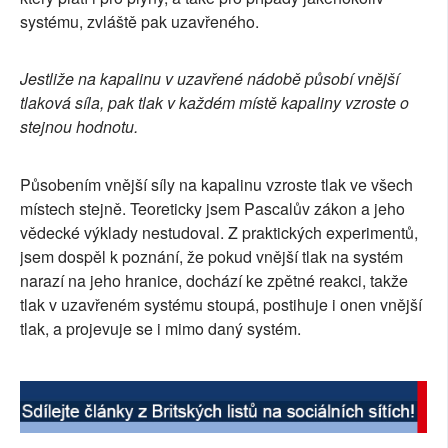
systému, zvláště pak uzavřeného.
SOCIÁLNÍ SÍTĚ
RUBRIKY
Jestliže na kapalinu v uzavřené nádobě působí vnější
tlaková síla, pak tlak v každém místě kapaliny vzroste o
PLNÁ VERZE STRÁNEK
stejnou hodnotu.
Působením vnější síly na kapalinu vzroste tlak ve všech
místech stejně. Teoreticky jsem Pascalův zákon a jeho
vědecké výklady nestudoval. Z praktických experimentů,
jsem dospěl k poznání, že pokud vnější tlak na systém
narazí na jeho hranice, dochází ke zpětné reakci, takže
tlak v uzavřeném systému stoupá, postihuje i onen vnější
tlak, a projevuje se i mimo daný systém.