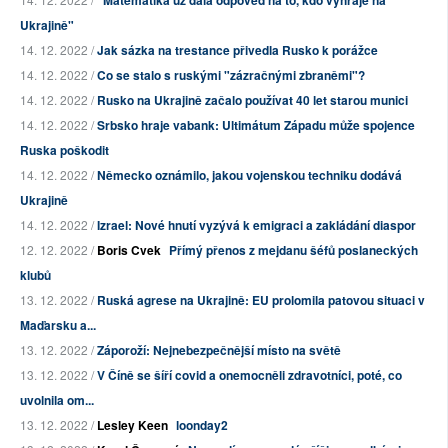
Ukrajině"
14. 12. 2022 /
Jak sázka na trestance přivedla Rusko k porážce
14. 12. 2022 /
Co se stalo s ruskými "zázračnými zbraněmi"?
14. 12. 2022 /
Rusko na Ukrajině začalo používat 40 let starou munici
14. 12. 2022 /
Srbsko hraje vabank: Ultimátum Západu může spojence
Ruska poškodit
14. 12. 2022 /
Německo oznámilo, jakou vojenskou techniku dodává
Ukrajině
14. 12. 2022 /
Izrael: Nové hnutí vyzývá k emigraci a zakládání diaspor
12. 12. 2022 /
Boris Cvek
Přímý přenos z mejdanu šéfů poslaneckých
klubů
13. 12. 2022 /
Ruská agrese na Ukrajině: EU prolomila patovou situaci v
Maďarsku a...
13. 12. 2022 /
Záporoží: Nejnebezpečnější místo na světě
13. 12. 2022 /
V Číně se šíří covid a onemocněli zdravotníci, poté, co
uvolnila om...
13. 12. 2022 /
Lesley Keen
loonday2