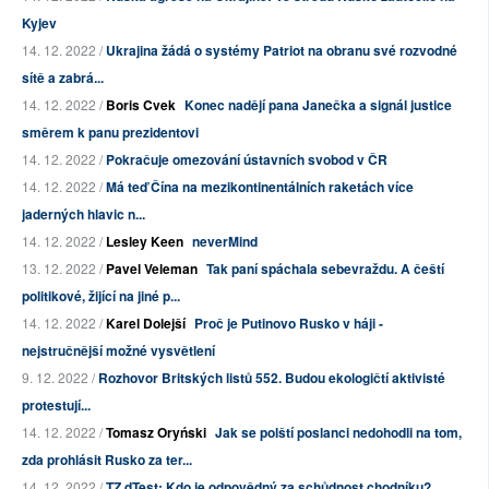
Kyjev
14. 12. 2022 /
Ukrajina žádá o systémy Patriot na obranu své rozvodné
sítě a zabrá...
14. 12. 2022 /
Boris Cvek
Konec nadějí pana Janečka a signál justice
směrem k panu prezidentovi
14. 12. 2022 /
Pokračuje omezování ústavních svobod v ČR
14. 12. 2022 /
Má teď Čína na mezikontinentálních raketách více
jaderných hlavic n...
14. 12. 2022 /
Lesley Keen
neverMind
13. 12. 2022 /
Pavel Veleman
Tak paní spáchala sebevraždu. A čeští
politikové, žijící na jiné p...
14. 12. 2022 /
Karel Dolejší
Proč je Putinovo Rusko v háji -
nejstručnější možné vysvětlení
9. 12. 2022 /
Rozhovor Britských listů 552. Budou ekologičtí aktivisté
protestují...
14. 12. 2022 /
Tomasz Oryński
Jak se polští poslanci nedohodli na tom,
zda prohlásit Rusko za ter...
14. 12. 2022 /
TZ dTest: Kdo je odpovědný za schůdnost chodníku?