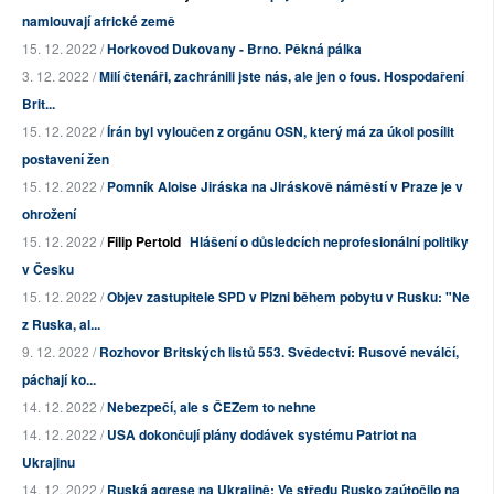
namlouvají africké země
15. 12. 2022 /
Horkovod Dukovany - Brno. Pěkná pálka
3. 12. 2022 /
Milí čtenáři, zachránili jste nás, ale jen o fous. Hospodaření
Brit...
15. 12. 2022 /
Írán byl vyloučen z orgánu OSN, který má za úkol posílit
postavení žen
15. 12. 2022 /
Pomník Aloise Jiráska na Jiráskově náměstí v Praze je v
ohrožení
15. 12. 2022 /
Filip Pertold
Hlášení o důsledcích neprofesionální politiky
v Česku
15. 12. 2022 /
Objev zastupitele SPD v Plzni během pobytu v Rusku: "Ne
z Ruska, al...
9. 12. 2022 /
Rozhovor Britských listů 553. Svědectví: Rusové neválčí,
páchají ko...
14. 12. 2022 /
Nebezpečí, ale s ČEZem to nehne
14. 12. 2022 /
USA dokončují plány dodávek systému Patriot na
Ukrajinu
14. 12. 2022 /
Ruská agrese na Ukrajině: Ve středu Rusko zaútočilo na