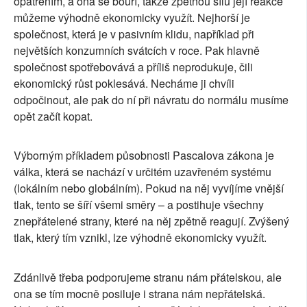
opatřením, a ona se bouří, takže zpětnou sílu její reakce
můžeme výhodně ekonomicky využít. Nejhorší je
společnost, která je v pasivním klidu, například při
největších konzumních svátcích v roce. Pak hlavně
společnost spotřebovává a příliš neprodukuje, čili
ekonomický růst poklesává. Necháme ji chvíli
odpočinout, ale pak do ní při návratu do normálu musíme
opět začít kopat.
Výborným příkladem působnosti Pascalova zákona je
válka, která se nachází v určitém uzavřeném systému
(lokálním nebo globálním). Pokud na něj vyvíjíme vnější
tlak, tento se šíří všemi směry – a postihuje všechny
znepřátelené strany, které na něj zpětně reagují. Zvýšený
tlak, který tím vznikl, lze výhodně ekonomicky využít.
Zdánlivě třeba podporujeme stranu nám přátelskou, ale
ona se tím mocně posiluje i strana nám nepřátelská.