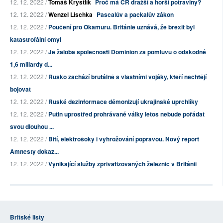
12. 12. 2022 /
Tomáš Krystlík
Proč má ČR dražší a horší potraviny?
12. 12. 2022 /
Wenzel Lischka
Pascalův a packalův zákon
12. 12. 2022 /
Poučení pro Okamuru. Británie uznává, že brexit byl
katastrofální omyl
12. 12. 2022 /
Je žaloba společnosti Dominion za pomluvu o odškodné
1,6 miliardy d...
12. 12. 2022 /
Rusko zachází brutálně s vlastními vojáky, kteří nechtějí
bojovat
12. 12. 2022 /
Ruské dezinformace démonizují ukrajinské uprchlíky
12. 12. 2022 /
Putin uprostřed prohrávané války letos nebude pořádat
svou dlouhou ...
12. 12. 2022 /
Bití, elektrošoky i vyhrožování popravou. Nový report
Amnesty dokaz...
12. 12. 2022 /
Vynikající služby zprivatizovaných železnic v Británii
Britské listy