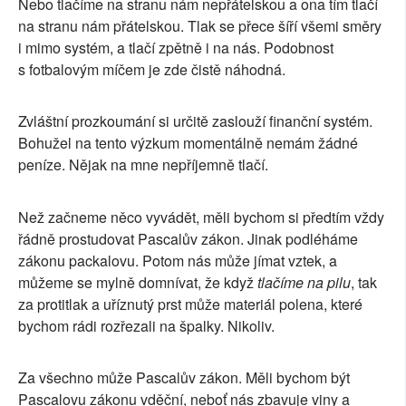
Nebo tlačíme na stranu nám nepřátelskou a ona tím tlačí
na stranu nám přátelskou. Tlak se přece šíří všemi směry
i mimo systém, a tlačí zpětně i na nás. Podobnost
s fotbalovým míčem je zde čistě náhodná.
Zvláštní prozkoumání si určitě zaslouží finanční systém.
Bohužel na tento výzkum momentálně nemám žádné
peníze. Nějak na mne nepříjemně tlačí.
Než začneme něco vyvádět, měli bychom si předtím vždy
řádně prostudovat Pascalův zákon. Jinak podléháme
zákonu packalovu. Potom nás může jímat vztek, a
můžeme se mylně domnívat, že když
tlačíme na pilu
, tak
za protitlak a uříznutý prst může materiál polena, které
bychom rádi rozřezali na špalky. Nikoliv.
Za všechno může Pascalův zákon. Měli bychom být
Pascalovu zákonu vděční, neboť nás zbavuje viny a