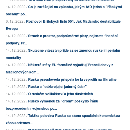
14. 12. 2022 /
Co je zarážející na způsobu, jakým AfD jedná s "říšskými
občany" po...
6. 12. 2022 /
Rozhovor Britských listů 551. Jak Maďarsko destabilizuje
Evropu
14. 12. 2022 /
Strach o prostor, podprůměrné platy, nejistota finanční
podpory. Pr...
14. 12. 2022 /
Skutečné vítězství přijde až se změnou ruské imperiální
mentality
14. 12. 2022 /
Některé státy EU formálně vyjadřují Francii obavy z
Macronových kom...
14. 12. 2022 /
Ruská pseudověda přispěla ke krveprolití na Ukrajině
14. 12. 2022 /
Rusko a "odzbrojující jaderný úder"
14. 12. 2022 /
O ruském velikášství a jeho důsledcích
14. 12. 2022 /
Rusko výměnou za "drony" poskytlo Íránu
bezprecedentní vojenskou po...
14. 12. 2022 /
Takřka polovina Ruska se stane speciální ekonomickou
zónou orientov...
14. 12. 2022 /
"Matematika už dala odpověď na to, kdo vyhraje na