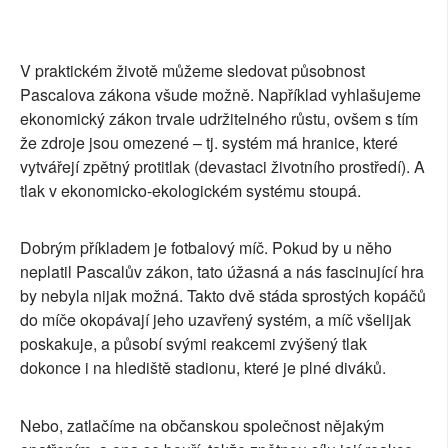
V praktickém životě můžeme sledovat působnost
Pascalova zákona všude možně. Například vyhlašujeme
ekonomický zákon trvale udržitelného růstu, ovšem s tím
že zdroje jsou omezené – tj. systém má hranice, které
vytvářejí zpětný protitlak (devastaci životního prostředí). A
tlak v ekonomicko-ekologickém systému stoupá.
Dobrým příkladem je fotbalový míč. Pokud by u něho
neplatil Pascalův zákon, tato úžasná a nás fascinující hra
by nebyla nijak možná. Takto dvě stáda sprostých kopáčů
do míče okopávají jeho uzavřený systém, a míč všelijak
poskakuje, a působí svými reakcemi zvýšený tlak
dokonce i na hlediště stadionu, které je plné diváků.
Nebo, zatlačíme na občanskou společnost nějakým