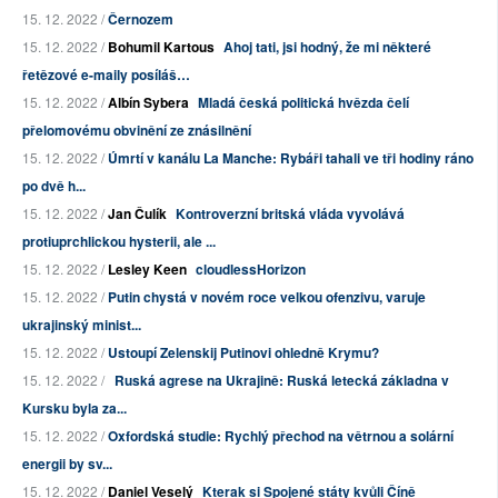
15. 12. 2022 /
Černozem
15. 12. 2022 /
Bohumil Kartous
Ahoj tati, jsi hodný, že mi některé
řetězové e-maily posíláš…
15. 12. 2022 /
Albín Sybera
Mladá česká politická hvězda čelí
přelomovému obvinění ze znásilnění
15. 12. 2022 /
Úmrtí v kanálu La Manche: Rybáři tahali ve tři hodiny ráno
po dvě h...
15. 12. 2022 /
Jan Čulík
Kontroverzní britská vláda vyvolává
protiuprchlickou hysterii, ale ...
15. 12. 2022 /
Lesley Keen
cloudlessHorizon
15. 12. 2022 /
Putin chystá v novém roce velkou ofenzivu, varuje
ukrajinský minist...
15. 12. 2022 /
Ustoupí Zelenskij Putinovi ohledně Krymu?
15. 12. 2022 /
Ruská agrese na Ukrajině: Ruská letecká základna v
Kursku byla za...
15. 12. 2022 /
Oxfordská studie: Rychlý přechod na větrnou a solární
energii by sv...
15. 12. 2022 /
Daniel Veselý
Kterak si Spojené státy kvůli Číně