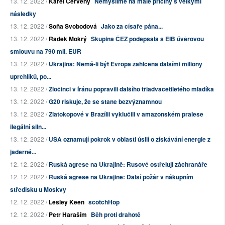
13. 12. 2022 /
Karel Červený
Nemyslíme na malé příčiny s velkými
následky
13. 12. 2022 /
Soňa Svobodová
Jako za císaře pána...
13. 12. 2022 /
Radek Mokrý
Skupina ČEZ podepsala s EIB úvěrovou
smlouvu na 790 mil. EUR
13. 12. 2022 /
Ukrajina: Nemá-li být Evropa zahlcena dalšími miliony
uprchlíků, po...
13. 12. 2022 /
Zločinci v Íránu popravili dalšího třiadvacetiletého mladíka
13. 12. 2022 /
G20 riskuje, že se stane bezvýznamnou
13. 12. 2022 /
Zlatokopové v Brazílii vyklučili v amazonském pralese
ilegální siln...
13. 12. 2022 /
USA oznamují pokrok v oblasti úsilí o získávání energie z
jaderné...
12. 12. 2022 /
Ruská agrese na Ukrajině: Rusové ostřelují záchranáře
12. 12. 2022 /
Ruská agrese na Ukrajině: Další požár v nákupním
středisku u Moskvy
12. 12. 2022 /
Lesley Keen
scotchHop
12. 12. 2022 /
Petr Haraším
Běh proti drahotě