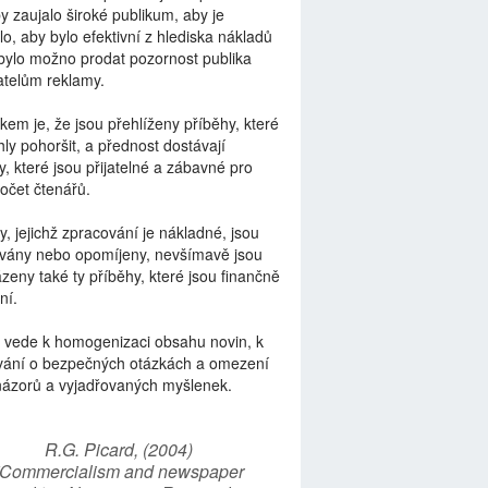
by zaujalo široké publikum, aby je
lo, aby bylo efektivní z hlediska nákladů
bylo možno prodat pozornost publika
telům reklamy.
kem je, že jsou přehlíženy příběhy, které
ly pohoršit, a přednost dostávají
y, které jsou přijatelné a zábavné pro
počet čtenářů.
y, jejichž zpracování je nákladné, jsou
vány nebo opomíjeny, nevšímavě jsou
zeny také ty příběhy, které jsou finančně
ní.
 vede k homogenizaci obsahu novin, k
vání o bezpečných otázkách a omezení
názorů a vyjadřovaných myšlenek.
R.G. Picard, (2004)
“Commercialism and newspaper