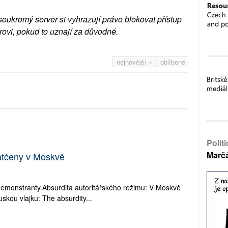
soukromý server si vyhrazují právo blokovat přístup
rovi, pokud to uznají za důvodné.
nejnovější
oblíbené
Polit
Marč
zatčeny v Moskvě
 demonstranty.Absurdita autoritářského režimu: V Moskvě
ruskou vlajku: The absurdity...