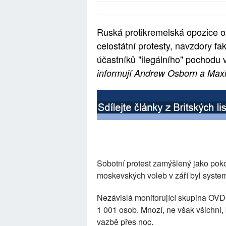
Ruská protikremelská opozice oz
celostátní protesty, navzdory fa
účastníků "ilegálního" pochodu
informují Andrew Osborn a Max
Sobotní protest zamýšlený jako poko
moskevských voleb v září byl systema
Nezávislá monitorující skupina OVD-
1 001 osob. Mnozí, ne však všichni, 
vazbě přes noc.