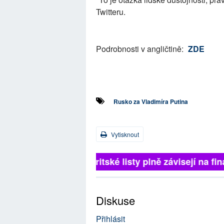
Twitteru.
Podrobnosti v angličtině:
ZDE
Rusko za Vladimíra Putina
Vytisknout
Britské listy plně závisejí na 
Diskuse
Přihlásit