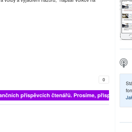
0
St
for
finančních příspěvcích čtenářů. Prosíme, přispějte. ➥
Ja