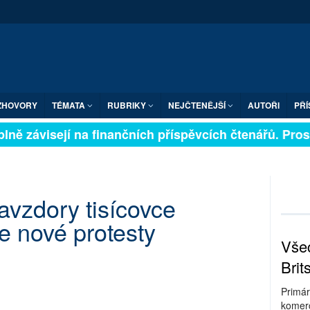
ZHOVORY
TÉMATA
RUBRIKY
NEJČTENĚJŠÍ
AUTOŘI
PŘÍ
ně závisejí na finančních příspěvcích čtenářů. Prosím
vzdory tisícovce
e nové protesty
Všec
Brit
Primár
komerc