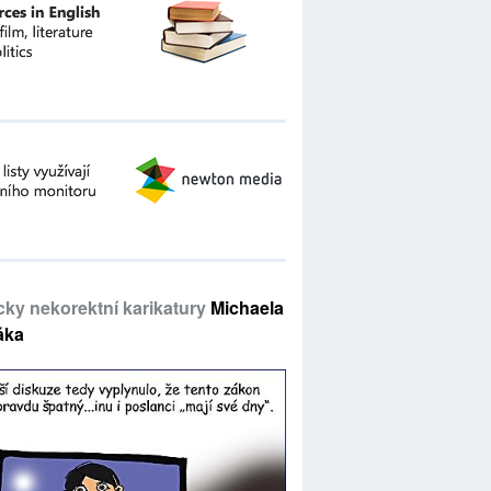
icky nekorektní karikatury
Michaela
áka