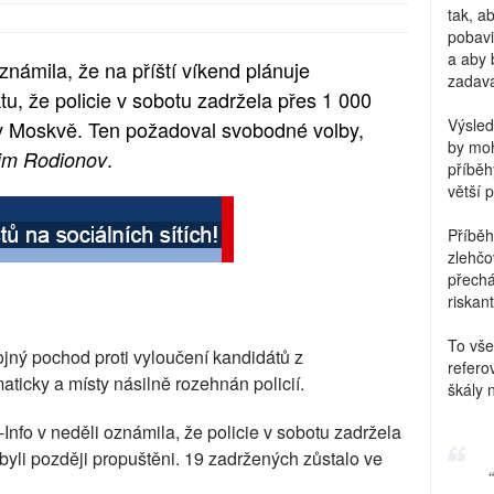
tak, a
pobavi
a aby 
námila, že na příští víkend plánuje
zadava
ktu, že policie v sobotu zadržela přes 1 000
Výsled
 v Moskvě. Ten požadoval svobodné volby,
by moh
.
im Rodionov
příběh
větší 
Příběh
zlehčo
přechá
riskant
To vše
jný pochod proti vyloučení kandidátů z
refero
ticky a místy násilně rozehnán policií.
škály 
Info v neděli oznámila, že policie v sobotu zadržela
byli později propuštěni. 19 zadržených zůstalo ve