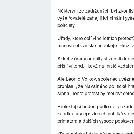
Některým ze zadržených byl zkonfisk
vyšetřovatelé zahájili kriminální yyš
policisty.
Úřady, které čelí vlně letních protest
masové občanské nepokoje. Hrozí za 
Ačkoliv úřady odmítly stížnosti dem
příští víkend, i když na místě vzdále
Ale Leonid Volkov, spojenec uvězně
prohlásil, že Navalného politické hn
srpna. Tento protest by měl být celos
Protestující budou podle něj požadov
kandidatury opozičních politiků v 
primátora a dalších vysoce postave
"To je otázka lidské důstojnosti, pr