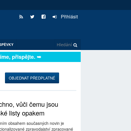
Přihlásit
SPĚVKY
e, přispějte. ➥
OBJEDNAT PŘEDPLATNÉ
hno, vůči čemu jsou
ské listy opakem
ním obsahem současných novin je
ionalizované zpravodajství zpracované