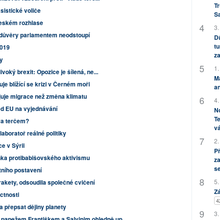
Tr
sistické voliče
S
 Českém rozhlase
3.
nedůvěry parlamentem neodstoupí
Dů
tu
2019
za
y
1.
oký brexit: Opozice je šílená, ne...
M
je blížící se krizi v Černém moři
an
uje migrace než změna klimatu
4.
led EU na vyjednávání
No
Te
ova terčem?
vá
laboratoř reálné politiky
2.
e v Sýrii
P
nka protibabišovského aktivismu
za
s
tního postavení
5.
rakety, odsoudila společné cvičení
Zá
ctnosti
4
 přepsat dějiny planety
3.
ezi papežem Františkem a Salvinim ohledně up...