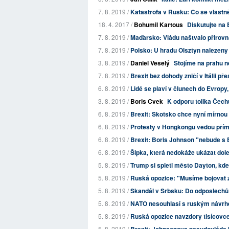
7. 8. 2019 /
Katastrofa v Rusku: Co se vlastn
18. 4. 2017 /
Bohumil Kartous
Diskutujte na 
7. 8. 2019 /
Maďarsko: Vládu naštvalo přirov
7. 8. 2019 /
Polsko: U hradu Olsztyn nalezeny
3. 8. 2019 /
Daniel Veselý
Stojíme na prahu 
7. 8. 2019 /
Brexit bez dohody zničí v Itálii p
6. 8. 2019 /
Lidé se plaví v člunech do Evropy, 
3. 8. 2019 /
Boris Cvek
K odporu tolika Čec
6. 8. 2019 /
Brexit: Skotsko chce nyní mírnou
6. 8. 2019 /
Protesty v Hongkongu vedou přím
6. 8. 2019 /
Brexit: Boris Johnson "nebude s
6. 8. 2019 /
Šipka, která nedokáže ukázat dol
5. 8. 2019 /
Trump si spletl město Dayton, kd
5. 8. 2019 /
Ruská opozice: "Musíme bojovat 
5. 8. 2019 /
Skandál v Srbsku: Do odposlechů 
5. 8. 2019 /
NATO nesouhlasí s ruským návrhe
5. 8. 2019 /
Ruská opozice navzdory tisícovce
5. 8. 2019 /