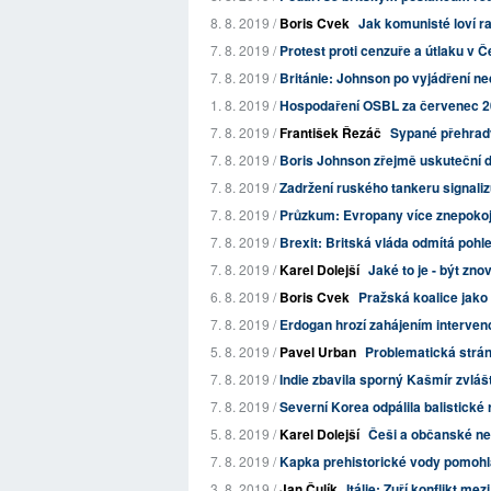
8. 8. 2019 /
Boris Cvek
Jak komunisté loví ra
7. 8. 2019 /
Protest proti cenzuře a útlaku v
7. 8. 2019 /
Británie: Johnson po vyjádření 
1. 8. 2019 /
Hospodaření OSBL za červenec 
7. 8. 2019 /
František Řezáč
Sypané přehrad
7. 8. 2019 /
Boris Johnson zřejmě uskuteční div
7. 8. 2019 /
Zadržení ruského tankeru signalizu
7. 8. 2019 /
Průzkum: Evropany více znepokoj
7. 8. 2019 /
Brexit: Britská vláda odmítá poh
7. 8. 2019 /
Karel Dolejší
Jaké to je - být zn
6. 8. 2019 /
Boris Cvek
Pražská koalice jako 
7. 8. 2019 /
Erdogan hrozí zahájením intervenc
5. 8. 2019 /
Pavel Urban
Problematická strá
7. 8. 2019 /
Indie zbavila sporný Kašmír zvláš
7. 8. 2019 /
Severní Korea odpálila balistické 
5. 8. 2019 /
Karel Dolejší
Češi a občanské ne
7. 8. 2019 /
Kapka prehistorické vody pomohla
3. 8. 2019 /
Jan Čulík
Itálie: Zuří konflikt m