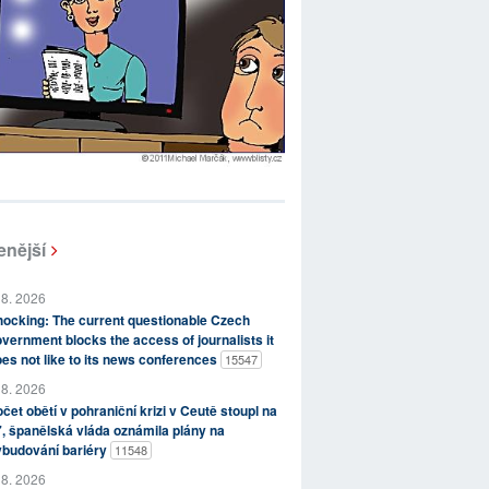
enější
 8. 2026
ocking: The current questionable Czech
vernment blocks the access of journalists it
es not like to its news conferences
15547
 8. 2026
čet obětí v pohraniční krizi v Ceutě stoupl na
, španělská vláda oznámila plány na
ybudování bariéry
11548
 8. 2026