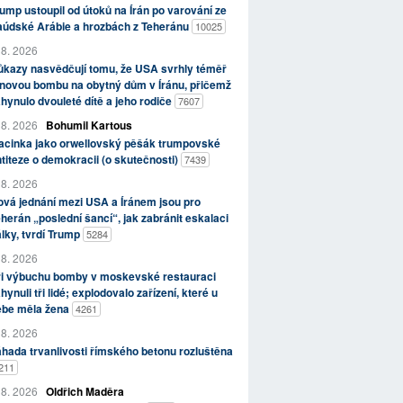
ump ustoupil od útoků na Írán po varování ze
aúdské Arábie a hrozbách z Teheránu
10025
 8. 2026
kazy nasvědčují tomu, že USA svrhly téměř
novou bombu na obytný dům v Íránu, přičemž
hynulo dvouleté dítě a jeho rodiče
7607
 8. 2026
Bohumil Kartous
acinka jako orwellovský pěšák trumpovské
titeze o demokracii (o skutečnosti)
7439
 8. 2026
vá jednání mezi USA a Íránem jsou pro
herán „poslední šancí“, jak zabránit eskalaci
lky, tvrdí Trump
5284
 8. 2026
ři výbuchu bomby v moskevské restauraci
hynuli tři lidé; explodovalo zařízení, které u
ebe měla žena
4261
 8. 2026
hada trvanlivosti římského betonu rozluštěna
211
 8. 2026
Oldřich Maděra