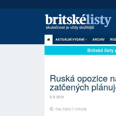
AKTUÁLNÍ VYDÁNÍ
ARCHIV
RO
Britské listy pl
Ruská opozice na
zatčených plánuj
5. 8. 2019
čas čtení 1 minuta