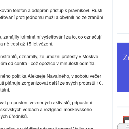
ován telefon a odepřen přístup k právníkovi. Ruští
etřování proti jednomu muži a obvinili ho ze zranění
ů, zahájily kriminální vyšetřování za to, co označují
ně trest až 15 let vězení.
onstrantů, oznámily, že umožní protesty v Moskvě
ném od centra - což opozice v minulosti odmítla.
ného politika Alekseje Navalného, v sobotu večer
utí plánuje zorganizovat další ze svých protestů 10.
tátní.
at propuštění vězněných aktivistů, připuštění
moskevských volbách a rezignaci moskevského
ných úředníků.
áva volby a vyjádření názoru," napsal Volkov na