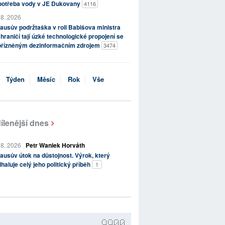
potřeba vody v JE Dukovany
4116
 8. 2026
ausův podržtaška v roli Babišova ministra
hraničí tají úzké technologické propojení se
přízněným dezinformačním zdrojem
3474
Týden
Měsíc
Rok
Vše
ílenější dnes
 8. 2026
Petr Waniek Horváth
ausův útok na důstojnost. Výrok, který
haluje celý jeho politický příběh
1