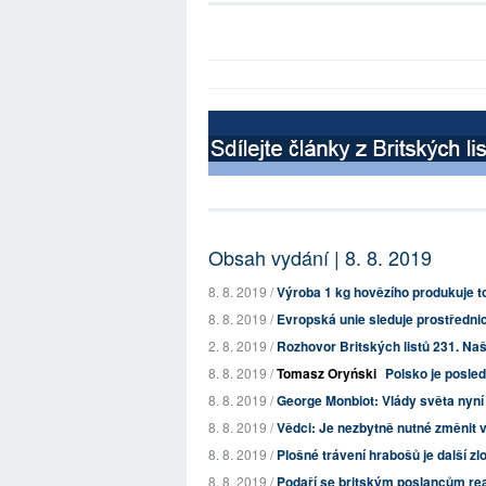
Obsah vydání | 8. 8. 2019
8. 8. 2019 /
Výroba 1 kg hovězího produkuje tol
8. 8. 2019 /
Evropská unie sleduje prostřednictv
2. 8. 2019 /
Rozhovor Britských listů 231. Naš
8. 8. 2019 /
Tomasz Oryński
Polsko je posle
8. 8. 2019 /
George Monbiot: Vlády světa nyní p
8. 8. 2019 /
Vědci: Je nezbytně nutné změnit v
8. 8. 2019 /
Plošné trávení hrabošů je další zl
8. 8. 2019 /
Podaří se britským poslancům reali