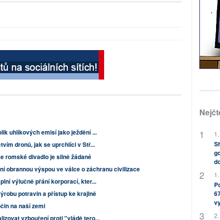
Nejčt
ik uhlíkových emisí jako ježdění ...
1.
Sh
ím dronů, jak se uprchlíci v Stř...
go
e romské divadlo je silně žádané
do
dní obrannou výspou ve válce o záchranu civilizace
1.
lní výlučně přání korporací, kter...
Po
ýrobu potravin a přístup ke krajině
67
v
očin na naší zemi
2.
zovat vzbouření proti "vládě tero...