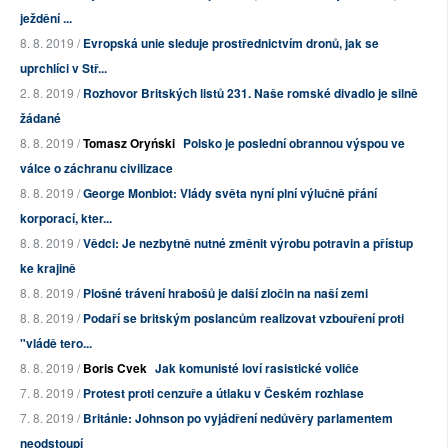
ježdění ...
8. 8. 2019 /
Evropská unie sleduje prostřednictvím dronů, jak se
uprchlíci v Stř...
2. 8. 2019 /
Rozhovor Britských listů 231. Naše romské divadlo je silně
žádané
8. 8. 2019 /
Tomasz Oryński
Polsko je poslední obrannou výspou ve
válce o záchranu civilizace
8. 8. 2019 /
George Monbiot: Vlády světa nyní plní výlučně přání
korporací, kter...
8. 8. 2019 /
Vědci: Je nezbytně nutné změnit výrobu potravin a přístup
ke krajině
8. 8. 2019 /
Plošné trávení hrabošů je další zločin na naší zemi
8. 8. 2019 /
Podaří se britským poslancům realizovat vzbouření proti
"vládě tero...
8. 8. 2019 /
Boris Cvek
Jak komunisté loví rasistické voliče
7. 8. 2019 /
Protest proti cenzuře a útlaku v Českém rozhlase
7. 8. 2019 /
Británie: Johnson po vyjádření nedůvěry parlamentem
neodstoupí