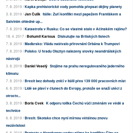
7. 8. 2019 /
Kapka prehistorické vody pomohla přepsat dějiny planety
3. 8. 2019 /
Jan Čulík
Itálie: Zuří konflikt mezi papežem Františkem a
Salvinim ohledně up...
7. 8. 2019 /
Katastrofa v Rusku: Co se vlastně stalo v Ačinském rajónu?
18. 4. 2017 /
Bohumil Kartous
Diskutujte na Britských listech
7. 8. 2019 /
Maďarsko: Vládu naštvalo přirovnání Orbána k Trumpovi
7. 8. 2019 /
Polsko: U hradu Olsztyn nalezeny stovky neandrtálských
nástrojů
3. 8. 2019 /
Daniel Veselý
Stojíme na prahu neregulovaného jaderného
klimatu
7. 8. 2019 /
Brexit bez dohody zničí v Itálii přes 139 000 pracovních míst
6. 8. 2019 /
Lidé se plaví v člunech do Evropy, protože se snaží utéci z
otroctv...
3. 8. 2019 /
Boris Cvek
K odporu tolika Čechů vůči změnám ve vědě a
technice
6. 8. 2019 /
Brexit: Skotsko chce nyní mírnou většinou znovu
nezávislost
6. 8. 2019 /
Protesty v Hongkongu vedou přímo ke konfliktu Číny se