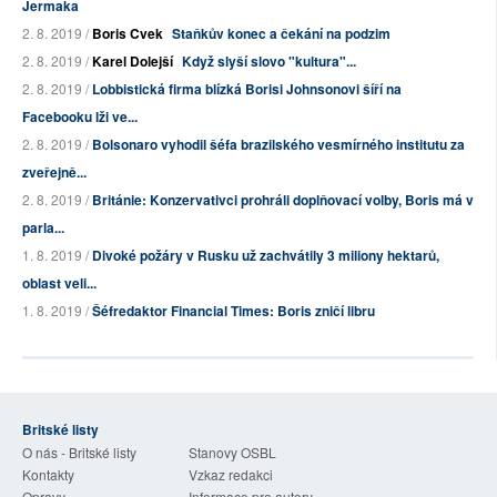
Jermaka
2. 8. 2019 /
Boris Cvek
Staňkův konec a čekání na podzim
2. 8. 2019 /
Karel Dolejší
Když slyší slovo "kultura"...
2. 8. 2019 /
Lobbistická firma blízká Borisi Johnsonovi šíří na
Facebooku lži ve...
2. 8. 2019 /
Bolsonaro vyhodil šéfa brazilského vesmírného institutu za
zveřejně...
2. 8. 2019 /
Británie: Konzervativci prohráli doplňovací volby, Boris má v
parla...
1. 8. 2019 /
Divoké požáry v Rusku už zachvátily 3 miliony hektarů,
oblast veli...
1. 8. 2019 /
Šéfredaktor Financial Times: Boris zničí libru
Britské listy
O nás - Britské listy
Stanovy OSBL
Kontakty
Vzkaz redakci
Opravy
Informace pro autory