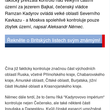
území za jezerem Bajkal, čečenský vládce
SOCIÁLNÍ SÍTĚ
Ramzan Kadyrov ovládá velké oblasti Severního
RUBRIKY
Kavkazu - a Moskva spolehlivě kontroluje pouze
zbytek území,
.
napsal Aleksandr Němec
PLNÁ VERZE STRÁNEK
Čína již fakticky kontroluje značnou část východních
oblastí Ruska, včetně Přímořského kraje, Chabarovského
kraje, Amurské oblasti, Čitské oblasti, Burjatska, jižní
části Irkutské oblasti a Krasnojarského kraje.
Němec dále tvrdí, že to čemu říká "Kadyrovovo impérium"
kontroluje nejen Čečensko, ale také některé části
Ingušska a Dagestánu. Kvůli čínské expanzi umožněné