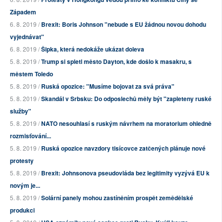
Západem
6. 8. 2019 /
Brexit: Boris Johnson "nebude s EU žádnou novou dohodu
vyjednávat"
6. 8. 2019 /
Šipka, která nedokáže ukázat doleva
5. 8. 2019 /
Trump si spletl město Dayton, kde došlo k masakru, s
městem Toledo
5. 8. 2019 /
Ruská opozice: "Musíme bojovat za svá práva"
5. 8. 2019 /
Skandál v Srbsku: Do odposlechů měly být "zapleteny ruské
služby"
5. 8. 2019 /
NATO nesouhlasí s ruským návrhem na moratorium ohledně
rozmisťování...
5. 8. 2019 /
Ruská opozice navzdory tisícovce zatčených plánuje nové
protesty
5. 8. 2019 /
Brexit: Johnsonova pseudovláda bez legitimity vyzývá EU k
novým je...
5. 8. 2019 /
Solární panely mohou zastíněním prospět zemědělské
produkci