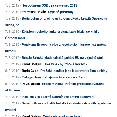
1. 8. 2019 /
Hospodaření OSBL za červenec 2019
7. 8. 2019 /
František Řezáč
Sypané přehrady
7. 8. 2019 /
Boris Johnson zřejmě uskuteční divoký brexit: Opozice je
šílená, ne...
7. 8. 2019 /
Zadržení ruského tankeru signalizuje blížící se krizi v
Černém moři
7. 8. 2019 /
Průzkum: Evropany více znepokojuje migrace než změna
klimatu
7. 8. 2019 /
Brexit: Britská vláda odmítá pohled EU na vyjednávání
7. 8. 2019 /
Karel Dolejší
Jaké to je - být znova terčem?
6. 8. 2019 /
Boris Cvek
Pražská koalice jako laboratoř reálné politiky
7. 8. 2019 /
Erdogan hrozí zahájením intervence v Sýrii
5. 8. 2019 /
Pavel Urban
Problematická stránka protibabišovského
aktivismu
7. 8. 2019 /
Indie zbavila sporný Kašmír zvláštního postavení
7. 8. 2019 /
Severní Korea odpálila balistické rakety, odsoudila společné
cvičení
5. 8. 2019 /
Karel Dolejší
Češi a občanské nectnosti