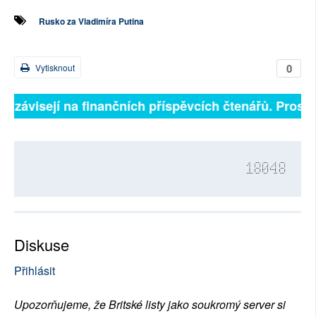
Rusko za Vladimíra Putina
0
Vytisknout
ně závisejí na finančních příspěvcích čtenářů. Prosíme
18048
Diskuse
Přihlásit
Upozorňujeme, že Britské listy jako soukromý server si