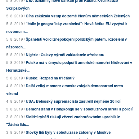
5. 8. 2019 /
USA oznámily nové sankce proti Rusku. Kvůli kauze
Skripalových
5. 8. 2019 /
Čína zakázala vstup do země členům německých Zelených
5. 8. 2019 /
"Itálie je geograficky zranitelná": Nová šéfka EU vyzývá k
novému m...
5. 8. 2019 /
Španělští voliči znepokojeni politickým patem, rozděleni v
názorech...
5. 8. 2019 /
Nigérie: Oslavy výročí zakladatele afrobeatu
5. 8. 2019 /
Polsko má v úmyslu podpořit americké námořní hlídkování v
Hormuzské...
5. 8. 2019 /
Rusko: Rozpad na tři části?
4. 8. 2019 /
Další velký moment z moskevských demonstrací tento
víkend
4. 8. 2019 /
USA: Bělošský supremacista zastřelil nejméně 20 lidí
3. 8. 2019 /
Demonstranti v Hongkongu se v sobotu znovu střetli s policií
3. 8. 2019 /
Sicilští rybáři riskují vězení zachraňováním uprchlíků:
"Žádná lids...
3. 8. 2019 /
Stovky lidí byly v sobotu zase zatčeny v Moskvě