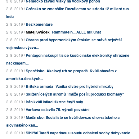
3. 8. 2019 /
Německo zavádí vlaky na vodíkový pohon
2. 8. 2019 /
Grónsko se zmenšilo: Roztálo tam ve středu 12 miliard tun
ledu
2. 8. 2019 /
Bez komentáře
2. 8. 2019 /
Matěj Sváček
Rammstein....ALLE mit uns!
2. 8. 2019 /
Obrana proti hypersonickým útokům se stává největší
vojenskou výzvo...
2. 8. 2019 /
Pentagon nakoupil tisíce kusů čínské elektroniky ohrožené
hackingem...
2. 8. 2019 /
Španělsko: Akciový trh se propadá. Kvůli obavám z
americko-čínských...
2. 8. 2019 /
Britská armáda: Vzniká divize pro hybridní hrozby
2. 8. 2019 /
Sklízení celých stromů "může posílit produkci biomasy"
2. 8. 2019 /
Írán kvůli inflaci škrtne čtyři nuly
2. 8. 2019 /
Varšava oslavila 75. výročí povstání
2. 8. 2019 /
Maďarsko: Socialisté se kvůli dovozu chorvatského a
slovinského kan...
2. 8. 2019 /
Sibiřští Tataři napadnou u soudu odhalení sochy dobyvatele