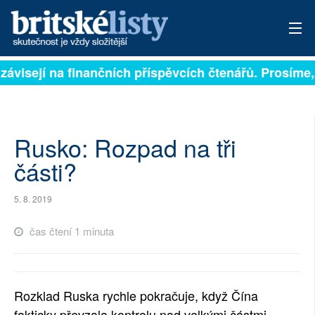
 závisejí na finančních příspěvcích čtenářů. Prosíme, 
PŘIHLÁSIT
AKTUÁLNÍ VYDÁNÍ
ARCHIV
Rusko: Rozpad na tři
části?
ROZHOVORY
5. 8. 2019
TÉMATA
čas čtení 1 minuta
NEJČTENĚJŠÍ ZA 7 DNÍ
AUTOŘI
Rozklad Ruska rychle pokračuje, když Čína
PŘÍSPĚVKY NA PROVOZ
fakticky převzala kontrolu nad velkými částmi