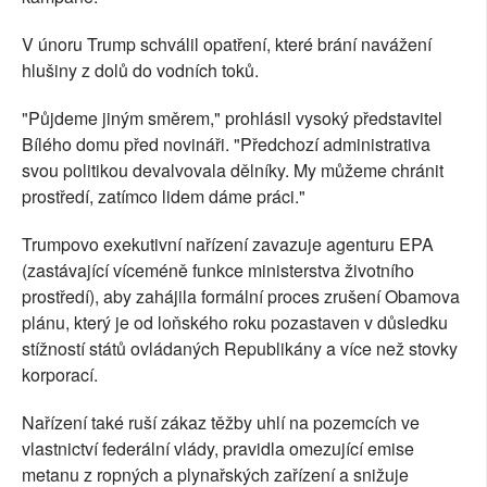
V únoru Trump schválil opatření, které brání navážení
hlušiny z dolů do vodních toků.
"Půjdeme jiným směrem," prohlásil vysoký představitel
Bílého domu před novináři. "Předchozí administrativa
svou politikou devalvovala dělníky. My můžeme chránit
prostředí, zatímco lidem dáme práci."
Trumpovo exekutivní nařízení zavazuje agenturu EPA
(zastávající víceméně funkce ministerstva životního
prostředí), aby zahájila formální proces zrušení Obamova
plánu, který je od loňského roku pozastaven v důsledku
stížností států ovládaných Republikány a více než stovky
korporací.
Nařízení také ruší zákaz těžby uhlí na pozemcích ve
vlastnictví federální vlády, pravidla omezující emise
metanu z ropných a plynařských zařízení a snižuje