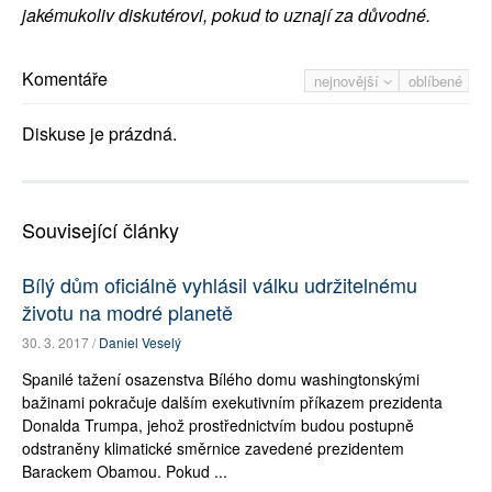
jakémukoliv diskutérovi, pokud to uznají za důvodné.
Komentáře
nejnovější
oblíbené
Diskuse je prázdná.
Související články
Bílý dům oficiálně vyhlásil válku udržitelnému
životu na modré planetě
30. 3. 2017 /
Daniel Veselý
Spanilé tažení osazenstva Bílého domu washingtonskými
bažinami pokračuje dalším exekutivním příkazem prezidenta
Donalda Trumpa, jehož prostřednictvím budou postupně
odstraněny klimatické směrnice zavedené prezidentem
Barackem Obamou. Pokud ...