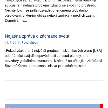
Tímto bych se rád vyjádřil k tomu, jak česká média reflektují
současné naléhavé problémy týkající se životního prostředí.
Nechtěl bych se příliš rozvádět o fenoménu globálního
oteplování, o kterém občas nějaká zmínka v médiích zazní.
Domnívám s...
Nejasná zpráva o záchraně světa
14. 7. 2017 /
Pavel Urban
„Pokud však druhý největší producent skleníkových plynů [USA]
odmítá nést svůj díl odpovědnosti za osud planety, a to
navzdory globálnímu konsenzu, k němuž se připojila i zlořečená
Severní Korea, budoucnost lidstva je značně nejistá,“