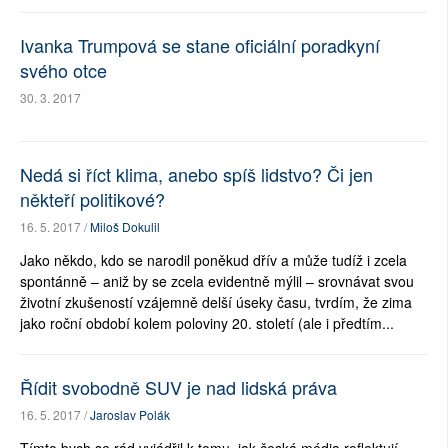
Ivanka Trumpová se stane oficiální poradkyní
svého otce
30. 3. 2017
Nedá si říct klima, anebo spíš lidstvo? Či jen
někteří politikové?
16. 5. 2017 /
Miloš Dokulil
Jako někdo, kdo se narodil poněkud dřív a může tudíž i zcela
spontánně – aniž by se zcela evidentně mýlil – srovnávat svou
životní zkušeností vzájemně delší úseky času, tvrdím, že zima
jako roční období kolem poloviny 20. století (ale i předtím...
Řídit svobodně SUV je nad lidská práva
16. 5. 2017 /
Jaroslav Polák