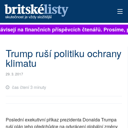
ávisejí na finančních příspěvcích čtenářů. Prosíme, př
PŘIHLÁSIT
AKTUÁLNÍ VYDÁNÍ
Trump ruší politiku ochrany
ARCHIV
klimatu
ROZHOVORY
29. 3. 2017
TÉMATA
čas čtení 3 minuty
NEJČTENĚJŠÍ ZA 7 DNÍ
AUTOŘI
Poslední exekutivní příkaz prezidenta Donalda Trumpa
PŘÍSPĚVKY NA PROVOZ
ruší plán jeho předchůdce na odvrácení globální změny