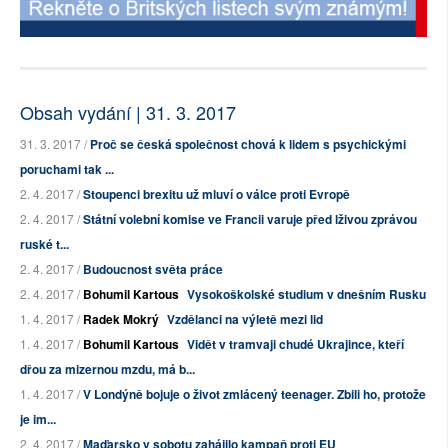
Obsah vydání | 31. 3. 2017
31. 3. 2017 /
Proč se česká společnost chová k lidem s psychickými
poruchami tak ...
2. 4. 2017 /
Stoupenci brexitu už mluví o válce proti Evropě
2. 4. 2017 /
Státní volební komise ve Francii varuje před lživou zprávou
ruské t...
2. 4. 2017 /
Budoucnost světa práce
2. 4. 2017 /
Bohumil Kartous
Vysokoškolské studium v dnešním Rusku
1. 4. 2017 /
Radek Mokrý
Vzdělanci na výletě mezi lid
1. 4. 2017 /
Bohumil Kartous
Vidět v tramvaji chudé Ukrajince, kteří
dřou za mizernou mzdu, má b...
1. 4. 2017 /
V Londýně bojuje o život zmlácený teenager. Zbili ho, protože
je im...
2. 4. 2017 /
Maďarsko v sobotu zahájilo kampaň proti EU