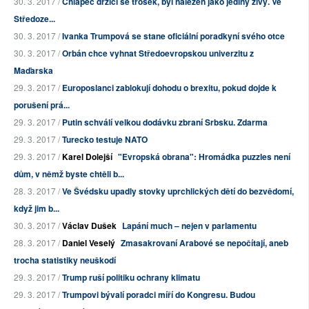
30. 3. 2017 /
Chlapec držící se trosek, byl nalezen jako jediný živý. Ve
Středoze...
30. 3. 2017 /
Ivanka Trumpová se stane oficiální poradkyní svého otce
30. 3. 2017 /
Orbán chce vyhnat Středoevropskou univerzitu z
Maďarska
29. 3. 2017 /
Europoslanci zablokují dohodu o brexitu, pokud dojde k
porušení prá...
29. 3. 2017 /
Putin schválí velkou dodávku zbraní Srbsku. Zdarma
29. 3. 2017 /
Turecko testuje NATO
29. 3. 2017 /
Karel Dolejší
"Evropská obrana": Hromádka puzzles není
dům, v němž byste chtěli b...
28. 3. 2017 /
Ve Švédsku upadly stovky uprchlických dětí do bezvědomí,
když jim b...
30. 3. 2017 /
Václav Dušek
Lapání much – nejen v parlamentu
28. 3. 2017 /
Daniel Veselý
Zmasakrovaní Arabové se nepočítají, aneb
trocha statistiky neuškodí
29. 3. 2017 /
Trump ruší politiku ochrany klimatu
29. 3. 2017 /
Trumpovi bývalí poradci míří do Kongresu. Budou