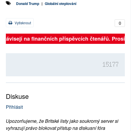
Donald Trump
|
Globální oteplování
0
Vytisknout
ě závisejí na finančních příspěvcích čtenářů. Prosíme,
15177
Diskuse
Přihlásit
Upozorňujeme, že Britské listy jako soukromý server si
vyhrazují právo blokovat přístup na diskusní fóra