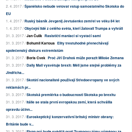
2. 4. 2017 /
Španělsko nebude vetovat vstup samostatného Skotska do
EU
1. 4. 2017 /
Ruský básník Jevgenij Jevtušenko zemřel ve věku 84 let
1. 4. 2017 /
Obyčejní lidé z celého světa, kteří žalovali Trumpa a vyhráli
31. 3. 2017 /
Jan Čulík
Rasističtí maniaci si vystačí sami
31. 3. 2017 /
Bohumil Kartous
Elity trestuhodně přenechávají
společenský diskurs extremistům
31. 3. 2017 /
Boris Cvek
Proč Jiří Drahoš může porazit Miloše Zemana
31. 3. 2017 /
Daily Mail vysvětuje brexit: Měli jsme stejné problémy za
Jindřicha...
31. 3. 2017 /
Skotští nacionalisté používají Středoevropany ve svých
reklamách pr...
31. 3. 2017 /
Skotská premiérka o budoucnosti Skotska po brexitu
31. 3. 2017 /
Itálie se stala první evropskou zemí, která schválila
opravdu účinn...
31. 3. 2017 /
Euroskeptický konzervativní britský ministr obrany:
Británie bude v...
31. 3. 2017 /
Flynn prý bude svědčit proti Trumpovu týmu výměnou za