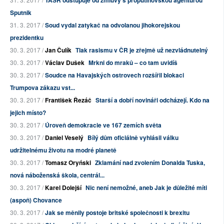
TASR odstupuje od zmluvy s proputinovskou agentúrou
Sputnik
31. 3. 2017 /
Soud vydal zatykač na odvolanou jihokorejskou
prezidentku
30. 3. 2017 /
Jan Čulík
Tlak rasismu v ČR je zřejmě už nezvládnutelný
30. 3. 2017 /
Václav Dušek
Mrkni do mraků – co tam uvidíš
30. 3. 2017 /
Soudce na Havajských ostrovech rozšířil blokaci
Trumpova zákazu vst...
30. 3. 2017 /
František Řezáč
Starší a dobří novináři odcházejí. Kdo na
jejich místo?
30. 3. 2017 /
Úroveň demokracie ve 167 zemích světa
30. 3. 2017 /
Daniel Veselý
Bílý dům oficiálně vyhlásil válku
udržitelnému životu na modré planetě
30. 3. 2017 /
Tomasz Oryński
Zklamání nad zvolením Donalda Tuska,
nová náboženská škola, centrál...
30. 3. 2017 /
Karel Dolejší
Nic není nemožné, aneb Jak je důležité míti
(aspoň) Chovance
30. 3. 2017 /
Jak se měnily postoje britské společnosti k brexitu