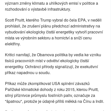
význam změny klimatu a uhlíkových emisí v politice a
rozhodování o výstavbě infrastruktury.
Scott Pruitt, kterého Trump vybral do čela EPA, v neděli
prohlásil, že zrušení plánu předchozí administrativy na
vybudování ekologicky čistší energetiky vytvoří pracovní
místa ve výrobním sektoru a hornictví a sníží cenu
elektřiny.
Kritici namítají, že Obamova politika by vedla ke vzniku
tisíců pracovních míst v odvětví ekologicky čistší
energetiky. Ochránci přírody signalizují, že exekutivní
příkaz napadnou u soudu.
Příkaz může zkomplikovat USA splnění závazků
Pařížské klimatické dohody z roku 2015, kterou Pruitt,
silný příznivce průmyslu fosilních paliv, označuje za
"špatnou", protože je údajně příliš měkká na Čínu a Indii.