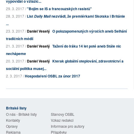
vypovídat o vztazíc...
29. 3. 2017 /
"Bojím se IS a francouzských rasistů"
28. 3. 2017 /
List
nezvládl, že premiérkami Skotska i Británie
Daily Mail
...
23. 3. 2017 /
Daniel Veselý
O polozapomenutých výročích aneb Selhání
tradičních médií
21. 3. 2017 /
Daniel Veselý
Tažení do Iráku 14 let poté aneb Stále nic
nechápeme
20. 3. 2017 /
Daniel Veselý
Kterak globální oteplování, zdravotnictví a
sociální politika musej...
2. 3. 2017 /
Hospodaření OSBL za únor 2017
Britské listy
O nás - Britské listy
Stanovy OSBL
Kontakty
Vzkaz redakci
Opravy
Informace pro autory
Reklama
Příspěvky