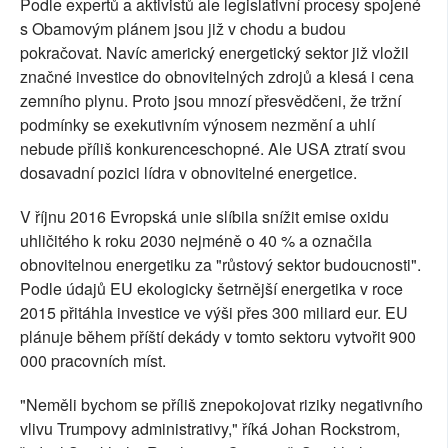
Podle expertů a aktivistů ale legislativní procesy spojené
s Obamovým plánem jsou již v chodu a budou
pokračovat. Navíc americký energetický sektor již vložil
značné investice do obnovitelných zdrojů a klesá i cena
zemního plynu. Proto jsou mnozí přesvědčeni, že tržní
podmínky se exekutivním výnosem nezmění a uhlí
nebude příliš konkurenceschopné. Ale USA ztratí svou
dosavadní pozici lídra v obnovitelné energetice.
V říjnu 2016 Evropská unie slíbila snížit emise oxidu
uhličitého k roku 2030 nejméně o 40 % a označila
obnovitelnou energetiku za "růstový sektor budoucnosti".
Podle údajů EU ekologicky šetrnější energetika v roce
2015 přitáhla investice ve výši přes 300 miliard eur. EU
plánuje během příští dekády v tomto sektoru vytvořit 900
000 pracovních míst.
"Neměli bychom se příliš znepokojovat riziky negativního
vlivu Trumpovy administrativy," říká Johan Rockstrom,