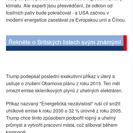
klimatu. Ale experti jsou přesvědčeni, že odklon od
SOCIÁLNÍ SÍTĚ
fosilních paliv bude pokračovat - a USA začnou v
moderní energetice zaostávat za Evropskou unií a Čínou.
RUBRIKY
PLNÁ VERZE STRÁNEK
Trump podepsal poslední exekutivní příkaz v úterý a
usiluje o zrušení Obamova plánu z roku 2015. Ten měl
omezit emise skleníkových plynů z uhelných elektráren.
Příkaz nazvaný "Energetická nezávislost" ruší cíl snížit
uhlíkové emise k roku 2030 o 32 % úrovně z roku 2005.
Trump chce tímto způsobem podpořit ropný a uhelný
průmysl a vytvořit pracovní místa, což sliboval během
kampaně.