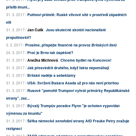
příslib imuni...
31. 3. 2017 /
Putinovi přátelé: Ruské vlivové sítě v prostředí západních
elit
31. 3. 2017 /
Jan Čulík
Jsou skutečně skotští nacionalisté
proputinovští?
3. 3. 2017 /
Prosíme, přispějte finančně na provoz
Britských listů
24. 3. 2017 /
Proč je Brno tak úspěšné?
31. 3. 2017 /
Anežka Michnová
Chceme bydlet na Kuncovce!
31. 3. 2017 /
Jak přesvědčit druhého, když fakta nepomáhají
31. 3. 2017 /
Britské naděje a sebeklamy
31. 3. 2017 /
USA: Svržení Bašara Asada už pro nás není prioritou
31. 3. 2017 /
Rusové "pomohli Trumpovi vyhrát primárky Republikánské
strany", zaz...
31. 3. 2017 /
Bývalý Trumpův poradce Flynn "je ochoten vypovídat
výměnou za imunitu"
31. 3. 2017 /
Šéfka německé xenofobní strany AfD Frauke Petry zvažuje
rezignaci
31. 3. 2017 /