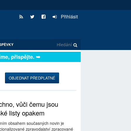
Přihlásit
SPĚVKY
e, přispějte. ➥
OBJEDNAT PŘEDPLATNÉ
hno, vůči čemu jsou
ské listy opakem
ním obsahem současných novin je
ionalizované zpravodajství zpracované