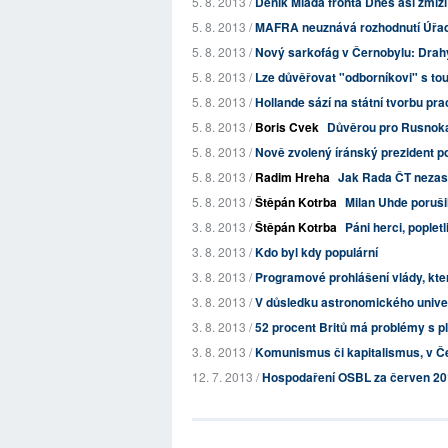
5. 8. 2013 /
Deník Mladá fronta Dnes asi zmizí 
5. 8. 2013 /
MAFRA neuznává rozhodnutí Úřadu
5. 8. 2013 /
Nový sarkofág v Černobylu: Drahý
5. 8. 2013 /
Lze důvěřovat "odborníkovi" s tou
5. 8. 2013 /
Hollande sází na státní tvorbu pr
5. 8. 2013 /
Boris Cvek
Důvěrou pro Rusnoka
5. 8. 2013 /
Nově zvolený íránský prezident p
5. 8. 2013 /
Radim Hreha
Jak Rada ČT nezastu
5. 8. 2013 /
Štěpán Kotrba
Milan Uhde porušil
3. 8. 2013 /
Štěpán Kotrba
Páni herci, popletl
3. 8. 2013 /
Kdo byl kdy populární
3. 8. 2013 /
Programové prohlášení vlády, kte
3. 8. 2013 /
V důsledku astronomického univerz
3. 8. 2013 /
52 procent Britů má problémy s p
3. 8. 2013 /
Komunismus či kapitalismus, v Če
12. 7. 2013 /
Hospodaření OSBL za červen 2