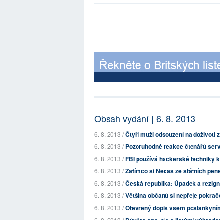
Obsah vydání | 6. 8. 2013
6. 8. 2013 /
Čtyři muži odsouzení na doživotí z
6. 8. 2013 /
Pozoruhodné reakce čtenářů serve
6. 8. 2013 /
FBI používá hackerské techniky k
6. 8. 2013 /
Zatímco si Nečas ze státních peněz
6. 8. 2013 /
Česká republika: Úpadek a rezig
6. 8. 2013 /
Většina občanů si nepřeje pokrač
6. 8. 2013 /
Otevřený dopis všem poslankyní
6. 8. 2013 /