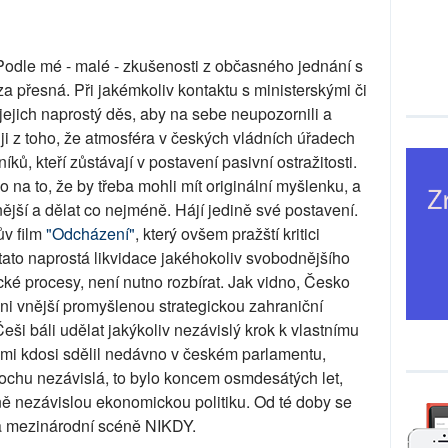
odle mé - malé - zkušenosti z občasného jednání s
za přesná. Při jakémkoliv kontaktu s ministerskými či
jejich naprostý děs, aby na sebe neupozornili a
ji z toho, že atmosféra v českých vládních úřadech
ů, kteří zůstávají v postavení pasivní ostražitosti.
o na to, že by třeba mohli mít originální myšlenku, a
nější a dělat co nejméně. Hájí jedině své postavení.
ův film
"Odcházení"
, který ovšem pražští kritici
 tato naprostá likvidace jakéhokoliv svobodnějšího
cké procesy, není nutno rozbírat. Jak vidno, Česko
i vnější promyšlenou strategickou zahraniční
 Češi báli udělat jakýkoliv nezávislý krok k vlastnímu
 mi kdosi sdělil nedávno v českém parlamentu,
trochu nezávislá, to bylo koncem osmdesátých let,
ně nezávislou ekonomickou politiku. Od té doby se
a mezinárodní scéně NIKDY.