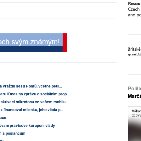
a vraždu šesti Romů, včetně pětil...
Polit
ru IDnes na zprávu o sociálním prop...
Marč
 aktivaci mikrofonu ve vašem mobilu...
 financoval milenku, jeho vláda p...
nace
ování pravicové korupční vlády
m a poslancům