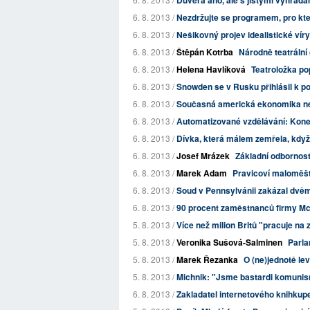
Důvěra ano, ale s jistými výhrada
6. 8. 2013 /
Nezdržujte se programem, pro který
6. 8. 2013 /
Nešikovný projev idealistické víry
6. 8. 2013 /
Štěpán Kotrba
Národně teatrální 
6. 8. 2013 /
Helena Havlíková
Teatroložka po
6. 8. 2013 /
Snowden se v Rusku přihlásil k p
6. 8. 2013 /
Současná americká ekonomika ned
6. 8. 2013 /
Automatizované vzdělávání: Kone
6. 8. 2013 /
Dívka, která málem zemřela, když
6. 8. 2013 /
Josef Mrázek
Základní odbornost 
6. 8. 2013 /
Marek Adam
Pravicoví maloměš
6. 8. 2013 /
Soud v Pennsylvánii zakázal dvěm
6. 8. 2013 /
90 procent zaměstnanců firmy McD
5. 8. 2013 /
Více než milion Britů "pracuje na
5. 8. 2013 /
Veronika Sušová-Salminen
Parla
5. 8. 2013 /
Marek Řezanka
O (ne)jednotě le
5. 8. 2013 /
Michnik: "Jsme bastardi komuni
6. 8. 2013 /
Zakladatel internetového knihkupe