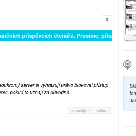
0
finančních příspěvcích čtenářů. Prosíme, přispějte. ➥
soukromý server si vyhrazují právo blokovat přístup
St
rovi, pokud to uznají za důvodné.
for
Ja
nejnovější
oblíbené