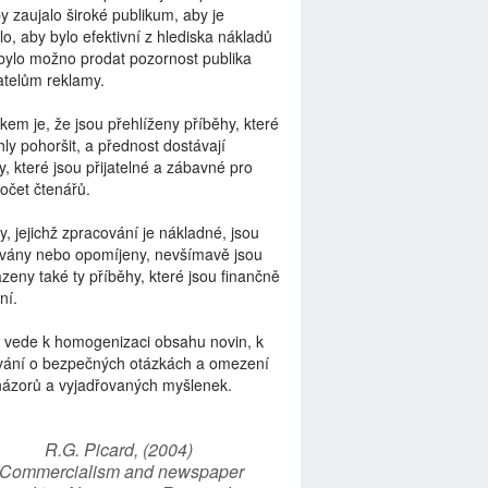
by zaujalo široké publikum, aby je
lo, aby bylo efektivní z hlediska nákladů
bylo možno prodat pozornost publika
telům reklamy.
kem je, že jsou přehlíženy příběhy, které
ly pohoršit, a přednost dostávají
y, které jsou přijatelné a zábavné pro
počet čtenářů.
y, jejichž zpracování je nákladné, jsou
vány nebo opomíjeny, nevšímavě jsou
zeny také ty příběhy, které jsou finančně
ní.
 vede k homogenizaci obsahu novin, k
vání o bezpečných otázkách a omezení
názorů a vyjadřovaných myšlenek.
R.G. Picard, (2004)
“Commercialism and newspaper