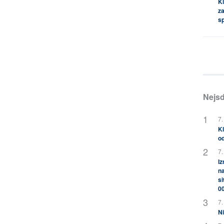
Kl
za
s
Nejsd
7.
Kl
od
7.
Iz
na
si
0
7.
Ni