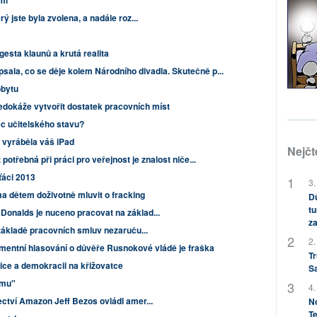
mi
 jste byla zvolena, a nadále roz...
gesta klaunů a krutá realita
psala, co se děje kolem Národního divadla. Skutečně p...
obytu
okáže vytvořit dostatek pracovních míst
c učitelského stavu?
 vyráběla váš iPad
Nejčt
potřebná při práci pro veřejnost je znalost niče...
ťáci 2013
3.
a dětem doživotně mluvit o fracking
Dů
tu
onalds je nuceno pracovat na základ...
za
 základě pracovních smluv nezaruču...
2.
mentní hlasování o důvěře Rusnokové vládě je fraška
Tr
vice a demokracii na křižovatce
S
smu"
4.
ctví Amazon Jeff Bezos ovládl amer...
No
Te