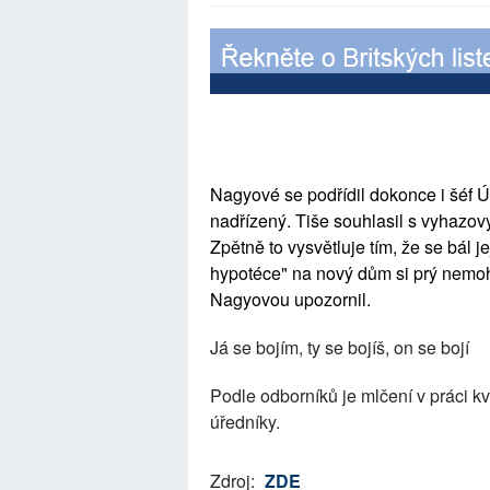
Nagyové se podřídil dokonce i šéf Úř
nadřízený. Tiše souhlasil s vyhazovy
Zpětně to vysvětluje tím, že se bál j
hypotéce" na nový dům si prý nemohl 
Nagyovou upozornil.
Já se bojím, ty se bojíš, on se bojí
Podle odborníků je mlčení v práci k
úředníky.
Zdroj:
ZDE