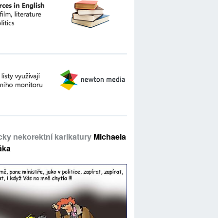
icky nekorektní karikatury
Michaela
áka