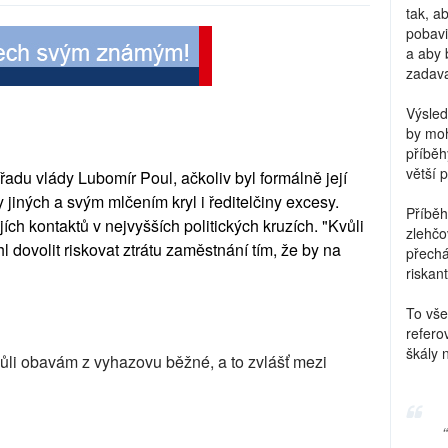
tak, a
pobavi
a aby 
zadava
Výsled
by moh
příběh
větší 
adu vlády Lubomír Poul, ačkoliv byl formálně její
 jiných a svým mlčením kryl i ředitelčiny excesy.
Příběh
ejích kontaktů v nejvyšších politických kruzích. "Kvůli
zlehčo
dovolit riskovat ztrátu zaměstnání tím, že by na
přechá
riskant
To vše
refero
škály 
vůli obavám z vyhazovu běžné, a to zvlášť mezi