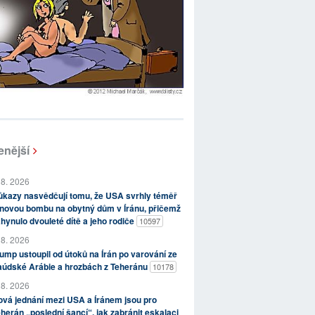
enější
 8. 2026
kazy nasvědčují tomu, že USA svrhly téměř
novou bombu na obytný dům v Íránu, přičemž
hynulo dvouleté dítě a jeho rodiče
10597
 8. 2026
ump ustoupil od útoků na Írán po varování ze
aúdské Arábie a hrozbách z Teheránu
10178
 8. 2026
vá jednání mezi USA a Íránem jsou pro
herán „poslední šancí“, jak zabránit eskalaci