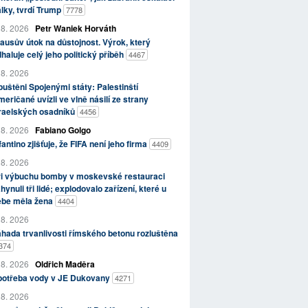
lky, tvrdí Trump
7778
 8. 2026
Petr Waniek Horváth
ausův útok na důstojnost. Výrok, který
haluje celý jeho politický příběh
4467
 8. 2026
uštěni Spojenými státy: Palestinští
eričané uvízli ve vlně násilí ze strany
zraelských osadníků
4456
 8. 2026
Fabiano Golgo
fantino zjišťuje, že FIFA není jeho firma
4409
 8. 2026
ři výbuchu bomby v moskevské restauraci
hynuli tři lidé; explodovalo zařízení, které u
ebe měla žena
4404
 8. 2026
hada trvanlivosti římského betonu rozluštěna
374
 8. 2026
Oldřich Maděra
potřeba vody v JE Dukovany
4271
 8. 2026