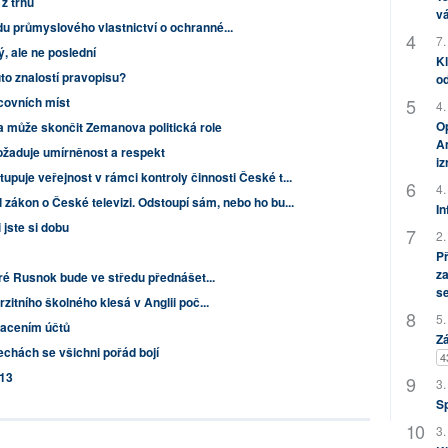
z trhu
vá
 průmyslového vlastnictví o ochranné...
7.
, ale ne poslední
Kl
to znalostí pravopisu?
od
acovních míst
4.
Op
 může skončit Zemanova politická role
Am
ožaduje umírněnost a respekt
i
puje veřejnost v rámci kontroly činnosti České t...
4.
 zákon o České televizi. Odstoupí sám, nebo ho bu...
In
i jste si dobu
2.
P
za
ré Rusnok bude ve středu přednášet...
s
itního školného klesá v Anglii poč...
5.
lacením účtů
Zá
chách se všichni pořád bojí
4
013
3.
S
3.