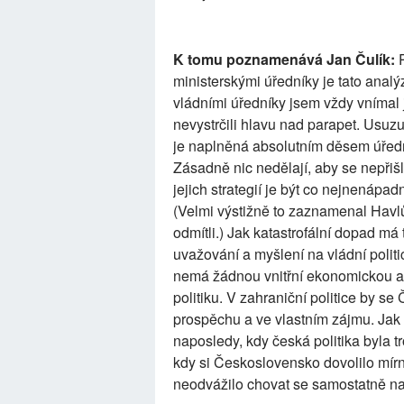
K tomu poznamenává Jan Čulík:
P
ministerskými úředníky je tato analý
vládními úředníky jsem vždy vnímal 
nevystrčili hlavu nad parapet. Usuzu
je naplněná absolutním děsem úředník
Zásadně nic nedělají, aby se nepřišl
jejich strategií je být co nejnenápad
(Velmi výstižně to zaznamenal Havl
odmítli.) Jak katastrofální dopad má
uvažování a myšlení na vládní politi
nemá žádnou vnitřní ekonomickou an
politiku. V zahraniční politice by se
prospěchu a ve vlastním zájmu. Jak
naposledy, kdy česká politika byla 
kdy si Československo dovolilo mír
neodvážilo chovat se samostatně n