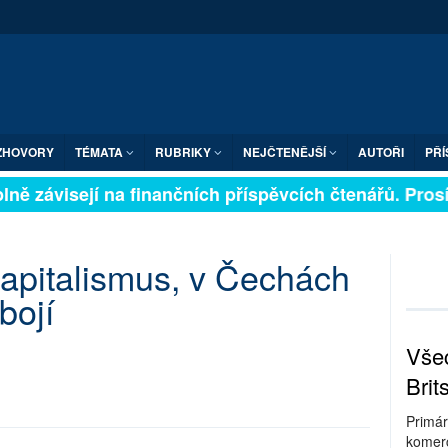
ZHOVORY
TÉMATA
RUBRIKY
NEJČTENĚJŠÍ
AUTOŘI
PŘÍ
ně závisejí na finančních příspěvcích čtenářů. Prosím
apitalismus, v Čechách
bojí
Všec
Brit
Primár
komerc