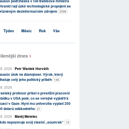
ausův podržtaška v roli Babišova ministra
hraničí tají úzké technologické propojení se
přízněným dezinformačním zdrojem
3598
Týden
Měsíc
Rok
Vše
ílenější dnes
 8. 2026
Petr Waniek Horváth
ausův útok na důstojnost. Výrok, který
haluje celý jeho politický příběh
146
 8. 2026
raelský profesor přišel o prestižní pracovní
bídku v USA poté, co se veřejně vyjádřil k
tuaci v Gaze. Nyní mu univerzita vyplatí 250
00 dolarů odškodného
21
 8. 2026
Matěj Metelec
kdo nepozoruje svůj vlastní „soumrak“
19