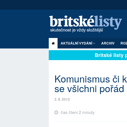
AKTUÁLNÍ VYDÁNÍ
ARCHIV
RO
Britské listy pl
Komunismus či k
se všichni pořád 
3. 8. 2013
čas čtení 2 minuty