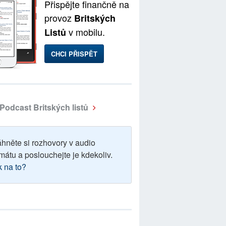
Přispějte finančně na
provoz
Britských
v mobilu.
Listů
CHCI PŘISPĚT
Podcast Britských listů
áhněte si rozhovory v audio
mátu a poslouchejte je kdekoliv.
k na to?