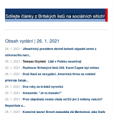
Obsah vydání | 26. 1. 2021
26. 1. 2021 /
Jihoafrický prezident obvinil bohaté západní země z
očkovacího naci...
26. 1. 2021 /
Tomasz Oryński
Lidé v Polsku neumírají
22. 1. 2021 /
Rozhovor Britských listů 356. Karel Čapek byl věštec
26. 1. 2021 /
Drzé lhaní se nevyplácí. Americká firma na volební
přístroje žaluje...
26. 1. 2021 /
Dva roky za krádež syrečků
25. 1. 2021 /
Amazonie: "Je to masakr!"
25. 1. 2021 /
Proč objednala česká vláda od EU jen 3 miliony vakcín?
Nepočítala s...
25. 1. 2021 /
Konečně jasno! Brexit způsobila zlá Merkelová, píše Daily