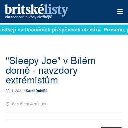
ávisejí na finančních příspěvcích čtenářů. Prosíme, př
PŘIHLÁSIT
AKTUÁLNÍ VYDÁNÍ
ARCHIV
"Sleepy Joe" v Bílém
domě - navzdory
ROZHOVORY
extrémistům
TÉMATA
22. 1. 2021 /
Karel Dolejší
NEJČTENĚJŠÍ ZA 7 DNÍ
čas čtení 4 minuty
AUTOŘI
PŘÍSPĚVKY NA PROVOZ