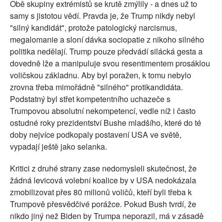
Obě skupiny extrémistů se krutě zmýlily - a dnes už to
samy s jistotou vědí. Pravda je, že Trump nikdy nebyl
"silný kandidát", protože patologický narcismus,
megalomanie a sloní dávka sociopatie z nikoho silného
politika nedělají. Trump pouze předvádí silácká gesta a
dovedně lže a manipuluje svou resentimentem prosáklou
voličskou základnu. Aby byl poražen, k tomu nebylo
zrovna třeba mimořádně "silného" protikandidáta.
Podstatný byl střet kompetentního uchazeče s
Trumpovou absolutní nekompetencí, vedle níž i často
ostudné roky prezidentství Bushe mladšího, které do té
doby nejvíce podkopaly postavení USA ve světě,
vypadají ještě jako selanka.
Kritici z druhé strany zase nedomysleli skutečnost, že
žádná levicová volební koalice by v USA nedokázala
zmobilizovat přes 80 milionů voličů, kteří byli třeba k
Trumpově přesvědčivé porážce. Pokud Bush tvrdí, že
nikdo jiný než Biden by Trumpa neporazil, má v zásadě