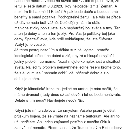
nádherné místo a vedou ho skvělí lidé? A teď si představte, že
je tu je ještě datum 8.3.2023, kdy nejpozději zmizí Zeman. A
mezitím třeba zmizí i Babiš? A pak bude dobře a budou samé
benefity a samá pozitiva. Pochopitelně žertuji, ale Vás se přece
už dávno nedá brát vážně. Celé dějiny nám tu stále
manicheisticky popisujete jako nepřetržitý boj světla a tmy. Ten
a ten je dobrý a ten a ten je zlý. Pro Vás je politický boj jako
derby Sparta-Slavia, kde hrdě vyhlašujete, že jste Slávista.
Vždyť je to veselé.
Já tento postoj nesdílím a dělám si z něj legraci, protože
ideologické dělení na dobré a zlé, chytré a hloupé nevyřeší
jediný problém co máme. Nezahrnujete komplexnost a složitost
světa. Na jediný problém nenavrhnete jediné řešení kromě toho,
že zlé lidi musejí nahradit dobří lidé, přičemž dobro a zlo
definujete sám.
Když je klimatické krize tak jediné co umíte, je nám sdělit, že
máme dvanáct ( tedy dnes už asi devět ) let do bodu nenávratu.
Děláte s tím něco? Navrhujete něco? Nic.
Kdysi jste mi tu sděloval, že smyslem Vašeho psaní je dělat
průzkum bojem, že se vrháte na neznámé teritorium. Ale ani to
už neděláte. Ani jeden zajímavý postřeh z nového úhlu k
zamyšlení nemáte. Přece napsat, že Trump je zlý a Biden dobrý