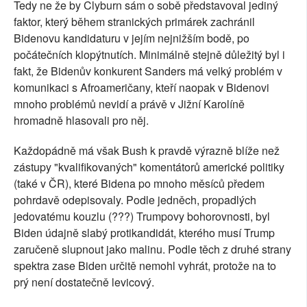
Tedy ne že by Clyburn sám o sobě představoval jediný
faktor, který během stranických primárek zachránil
Bidenovu kandidaturu v jejím nejnižším bodě, po
počátečních klopýtnutích. Minimálně stejně důležitý byl i
fakt, že Bidenův konkurent Sanders má velký problém v
komunikaci s Afroameričany, kteří naopak v Bidenovi
mnoho problémů nevidí a právě v Jižní Karolíně
hromadně hlasovali pro něj.
Každopádně má však Bush k pravdě výrazně blíže než
zástupy "kvalifikovaných" komentátorů americké politiky
(také v ČR), které Bidena po mnoho měsíců předem
pohrdavě odepisovaly. Podle jedněch, propadlých
jedovatému kouzlu (???) Trumpovy bohorovnosti, byl
Biden údajně slabý protikandidát, kterého musí Trump
zaručeně slupnout jako malinu. Podle těch z druhé strany
spektra zase Biden určitě nemohl vyhrát, protože na to
prý není dostatečně levicový.