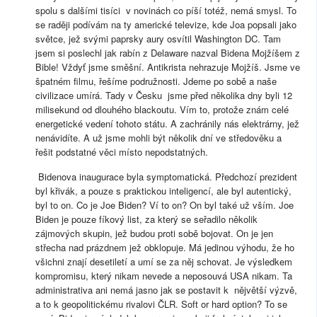
spolu s dalšími tisíci v novinách co píší totéž, nemá smysl. To
se raději podívám na ty americké televize, kde Joa popsali jako
světce, jež svými paprsky aury osvítil Washington DC. Tam
jsem si poslechl jak rabín z Delaware nazval Bidena Mojžíšem z
Bible! Vždyť jsme směšní. Antikrista nehrazuje Mojžíš. Jsme ve
špatném filmu, řešíme podružnosti. Jdeme po sobě a naše
civilizace umírá. Tady v Česku jsme před několika dny byli 12
milisekund od dlouhého blackoutu. Vím to, protože znám celé
energetické vedení tohoto státu. A zachránily nás elektrárny, jež
nenávidíte. A už jsme mohli být několik dní ve středověku a
řešit podstatné věci místo nepodstatných.
Bidenova inaugurace byla symptomatická. Předchozí prezident
byl křivák, a pouze s praktickou inteligencí, ale byl autentický,
byl to on. Co je Joe Biden? Ví to on? On byl také už vším. Joe
Biden je pouze fíkový list, za který se seřadilo několik
zájmových skupin, jež budou proti sobě bojovat. On je jen
střecha nad prázdnem jež obklopuje. Má jedinou výhodu, že ho
všichni znají desetiletí a umí se za něj schovat. Je výsledkem
kompromisu, který nikam nevede a neposouvá USA nikam. Ta
administrativa ani nemá jasno jak se postavit k nějvětší výzvě,
a to k geopolitickému rivalovi ČLR. Soft or hard option? To se