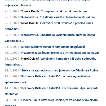
vojenských letounů
25. 1. 2021 /
Tomáš Korda
Trumpismus jako antikomunismus
25. 1. 2021 /
Koronavirus: EU slibuje zařídit splnění dodávek vakcín
25. 1. 2021 /
Miloš Dokulil
Očkování proti Covidu-19 probíhá u nás
normálně?
25. 1. 2021 /
Koronavirus: Jihoafrická varianta může snížit účinnost
vakcinace o ...
25. 1. 2021 /
Izrael rozšířil vakcinační kampaň na dospívající
25. 1. 2021 /
Rozsáhlé zavlažovací projekty v Africe důsledně selhávají
25. 1. 2021 /
Karel Dolejší
Vakcinační kampaň v ČR obětí světového
imperialismu
24. 1. 2021 /
Štětka na záchodovou mísu jako symbol Vladimíra Putina
18. 1. 2021 /
Rozhovor Britských listů 355. Je naše nynější krize
způsobena zvykl...
14. 1. 2021 /
Rozhovor Britských listů 354. Koronavirus: Apel na vládu:
Nechte oč...
24. 1. 2021 /
Lidovci: Fakta usvědčují Babiše, že za chaos s vakcínami
může on