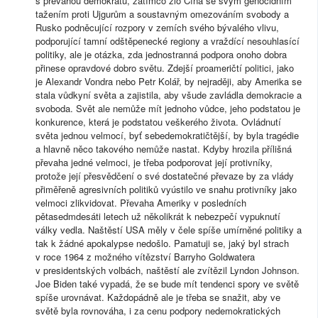
s převahou demokratů, zatímco zlo Čína se svým genocidním
tažením proti Ujgurům a soustavným omezováním svobody a
Rusko podněcující rozpory v zemích svého bývalého vlivu,
podporující tamní odštěpenecké regiony a vraždící nesouhlasící
politiky, ale je otázka, zda jednostranná podpora onoho dobra
přinese opravdové dobro světu. Zdejší proameričtí politici, jako
je Alexandr Vondra nebo Petr Kolář, by nejraději, aby Amerika se
stala vůdkyní světa a zajistila, aby všude zavládla demokracie a
svoboda. Svět ale nemůže mít jednoho vůdce, jeho podstatou je
konkurence, která je podstatou veškerého života. Ovládnutí
světa jednou velmocí, byť sebedemokratičtější, by byla tragédie
a hlavně něco takového nemůže nastat. Kdyby hrozila přílišná
převaha jedné velmoci, je třeba podporovat její protivníky,
protože její přesvědčení o své dostatečné převaze by za vlády
přiměřeně agresivních politiků vyústilo ve snahu protivníky jako
velmoci zlikvidovat. Převaha Ameriky v posledních
pětasedmdesáti letech už několikrát k nebezpečí vypuknutí
války vedla. Naštěstí USA měly v čele spíše umírněné politiky a
tak k žádné apokalypse nedošlo. Pamatuji se, jaký byl strach
v roce 1964 z možného vítězství Barryho Goldwatera
v presidentských volbách, naštěstí ale zvítězil Lyndon Johnson.
Joe Biden také vypadá, že se bude mít tendenci spory ve světě
spíše urovnávat. Každopádně ale je třeba se snažit, aby ve
světě byla rovnováha, i za cenu podpory nedemokratických