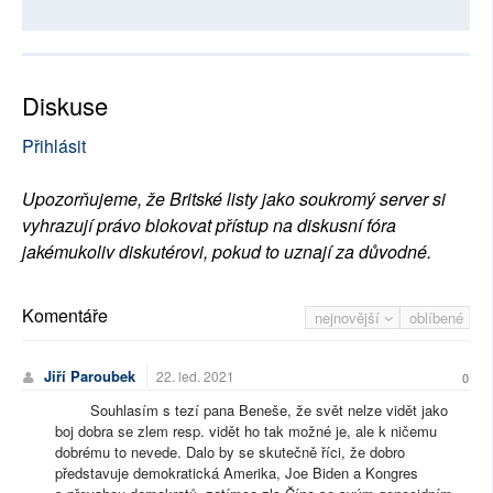
Diskuse
Přihlásit
Upozorňujeme, že Britské listy jako soukromý server si
vyhrazují právo blokovat přístup na diskusní fóra
jakémukoliv diskutérovi, pokud to uznají za důvodné.
Komentáře
nejnovější
oblíbené
Jiří Paroubek
22. led. 2021
0
Souhlasím s tezí pana Beneše, že svět nelze vidět jako
boj dobra se zlem resp. vidět ho tak možné je, ale k ničemu
dobrému to nevede. Dalo by se skutečně říci, že dobro
představuje demokratická Amerika, Joe Biden a Kongres