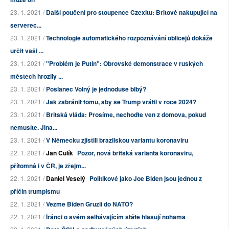
23. 1. 2021 /
Další poučení pro stoupence Czexitu: Britové nakupující na
serverec...
23. 1. 2021 /
Technologie automatického rozpoznávání obličejů dokáže
určit vaši ...
23. 1. 2021 /
"Problém je Putin": Obrovské demonstrace v ruských
městech hrozily ...
23. 1. 2021 /
Poslanec Volný je jednoduše blbý?
23. 1. 2021 /
Jak zabránit tomu, aby se Trump vrátil v roce 2024?
23. 1. 2021 /
Britská vláda: Prosíme, nechoďte ven z domova, pokud
nemusíte. Jina...
23. 1. 2021 /
V Německu zjistili brazilskou variantu koronaviru
22. 1. 2021 /
Jan Čulík
Pozor, nová britská varianta koronaviru,
přítomná i v ČR, je zřejm...
22. 1. 2021 /
Daniel Veselý
Politikové jako Joe Biden jsou jednou z
příčin trumpismu
22. 1. 2021 /
Vezme Biden Gruzii do NATO?
22. 1. 2021 /
Íránci o svém selhávajícím státě hlasují nohama