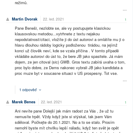
režimů.
Martin Dvorak
22. led. 2021
1
Pane Beneši, nezlobte se, ale vy postupujete klasickou
klausovskou metodou...vytrhnete z textu nejakou
nepodstatnost/citaci, vložíte ji do úst autorovi a omlátíte mu ji o
hlavu dlouhou rádoby logicky podloženou tirádou, na jejímž
konci už člověk neví, kde se vzala příčina . V tomto případě
vkládáte autorovi do úst to, že bere JB jako spasitele. Já mám
dojem, ze jen citoval (sic) GWB. Gros textu zabírá uvaha o tom,
proc bylo dobre, ze Dems nakonec vybrali JB jako kandidata a
proc muze byt v soucasne situaci v US prospesny. Tot vse.
1 odpověď
Marek Benes
22. led. 2021
1
Ani nevíte pane Dolejší jak mám radost za Vás , že už tu
nemusíte trpět. Vždy když jste si stýskal, tak jsem Vám
sděloval. Počkejte do 20.1.2021. No a to se stalo. Prosím
nemohl byste mít chvilku lepší náladu, když ten svět je opět