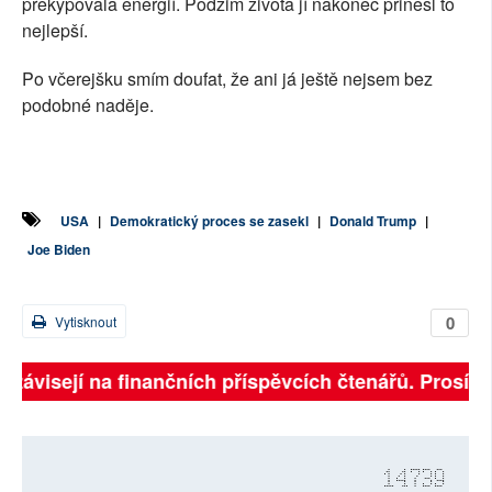
překypovala energií. Podzim života jí nakonec přinesl to
nejlepší.
Po včerejšku smím doufat, že ani já ještě nejsem bez
podobné naděje.
USA
|
Demokratický proces se zasekl
|
Donald Trump
|
Joe Biden
0
Vytisknout
 závisejí na finančních příspěvcích čtenářů. Prosíme, 
14739