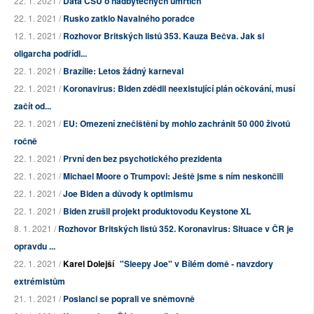
22. 1. 2021 /
Data ČSU o nadbytečných úmrtích
22. 1. 2021 /
Rusko zatklo Navalného poradce
12. 1. 2021 /
Rozhovor Britských listů 353. Kauza Bečva. Jak si
oligarcha podřídi...
22. 1. 2021 /
Brazílie: Letos žádný karneval
22. 1. 2021 /
Koronavirus: Biden zdědil neexistující plán očkování, musí
začít od...
22. 1. 2021 /
EU: Omezení znečištění by mohlo zachránit 50 000 životů
ročně
22. 1. 2021 /
První den bez psychotického prezidenta
22. 1. 2021 /
Michael Moore o Trumpovi: Ještě jsme s ním neskončili
22. 1. 2021 /
Joe Biden a důvody k optimismu
22. 1. 2021 /
Biden zrušil projekt produktovodu Keystone XL
8. 1. 2021 /
Rozhovor Britských listů 352. Koronavirus: Situace v ČR je
opravdu ...
22. 1. 2021 /
Karel Dolejší
"Sleepy Joe" v Bílém domě - navzdory
extrémistům
21. 1. 2021 /
Poslanci se poprali ve sněmovně