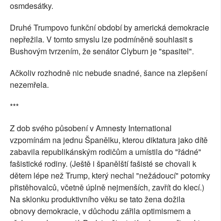
osmdesátky.
Druhé Trumpovo funkční období by americká demokracie
nepřežila. V tomto smyslu lze podmíněně souhlasit s
Bushovým tvrzením, že senátor Clyburn je "spasitel".
Ačkoliv rozhodně nic nebude snadné, šance na zlepšení
nezemřela.
***
Z dob svého působení v Amnesty International
vzpomínám na jednu Španělku, kterou diktatura jako dítě
zabavila republikánským rodičům a umístila do "řádné"
fašistické rodiny. (Ještě i španělští fašisté se chovali k
dětem lépe než Trump, který nechal "nežádoucí" potomky
přistěhovalců, včetně úplně nejmenších, zavřít do klecí.)
Na sklonku produktivního věku se tato žena dožila
obnovy demokracie, v důchodu zářila optimismem a