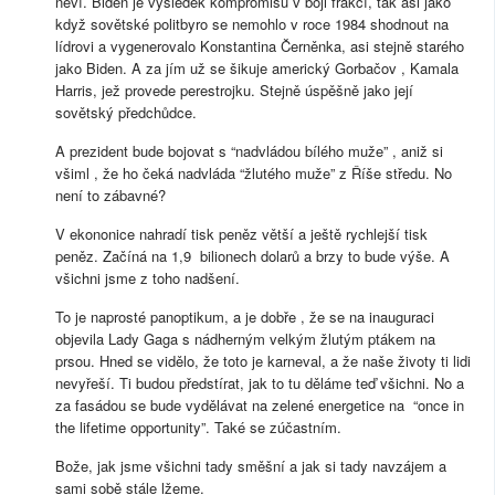
neví. Biden je výsledek kompromisu v boji frakcí, tak asi jako
když sovětské politbyro se nemohlo v roce 1984 shodnout na
lídrovi a vygenerovalo Konstantina Černěnka, asi stejně starého
jako Biden. A za jím už se šikuje americký Gorbačov , Kamala
Harris, jež provede perestrojku. Stejně úspěšně jako její
sovětský předchůdce.
A prezident bude bojovat s “nadvládou bílého muže” , aniž si
všiml , že ho čeká nadvláda “žlutého muže” z Říše středu. No
není to zábavné?
V ekononice nahradí tisk peněz větší a ještě rychlejší tisk
peněz. Začíná na 1,9 bilionech dolarů a brzy to bude výše. A
všichni jsme z toho nadšení.
To je naprosté panoptikum, a je dobře , že se na inauguraci
objevila Lady Gaga s nádherným velkým žlutým ptákem na
prsou. Hned se vidělo, že toto je karneval, a že naše životy ti lidi
nevyřeší. Ti budou předstírat, jak to tu děláme teď všichni. No a
za fasádou se bude vydělávat na zelené energetice na “once in
the lifetime opportunity”. Také se zúčastním.
Bože, jak jsme všichni tady směšní a jak si tady navzájem a
sami sobě stále lžeme.