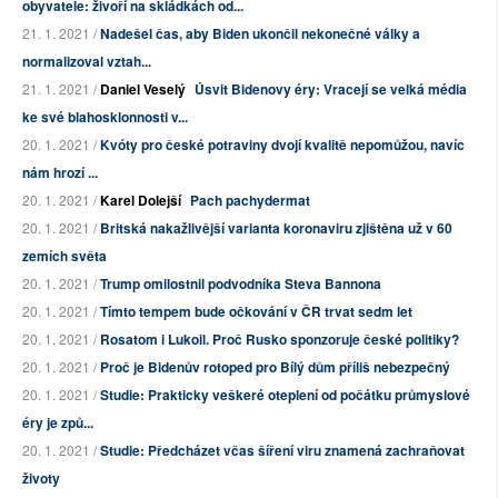
obyvatele: živoří na skládkách od...
21. 1. 2021 /
Nadešel čas, aby Biden ukončil nekonečné války a
normalizoval vztah...
21. 1. 2021 /
Daniel Veselý
Úsvit Bidenovy éry: Vracejí se velká média
ke své blahosklonnosti v...
20. 1. 2021 /
Kvóty pro české potraviny dvojí kvalitě nepomůžou, navíc
nám hrozí ...
20. 1. 2021 /
Karel Dolejší
Pach pachydermat
20. 1. 2021 /
Britská nakažlivější varianta koronaviru zjištěna už v 60
zemích světa
20. 1. 2021 /
Trump omilostnil podvodníka Steva Bannona
20. 1. 2021 /
Tímto tempem bude očkování v ČR trvat sedm let
20. 1. 2021 /
Rosatom i Lukoil. Proč Rusko sponzoruje české politiky?
20. 1. 2021 /
Proč je Bidenův rotoped pro Bílý dům příliš nebezpečný
20. 1. 2021 /
Studie: Prakticky veškeré oteplení od počátku průmyslové
éry je způ...
20. 1. 2021 /
Studie: Předcházet včas šíření viru znamená zachraňovat
životy