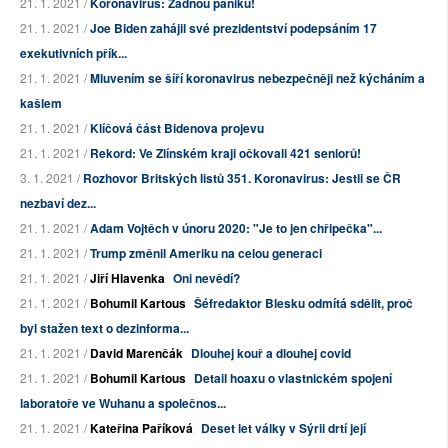
21. 1. 2021 /
Koronavirus: Žádnou paniku!
21. 1. 2021 /
Joe Biden zahájil své prezidentství podepsáním 17
exekutivních přík...
21. 1. 2021 /
Mluvením se šíří koronavirus nebezpečněji než kýcháním a
kašlem
21. 1. 2021 /
Klíčová část Bidenova projevu
21. 1. 2021 /
Rekord: Ve Zlínském kraji očkovali 421 seniorů!
3. 1. 2021 /
Rozhovor Britských listů 351. Koronavirus: Jestli se ČR
nezbaví dez...
21. 1. 2021 /
Adam Vojtěch v únoru 2020: "Je to jen chřipečka"...
21. 1. 2021 /
Trump změnil Ameriku na celou generaci
21. 1. 2021 /
Jiří Hlavenka
Oni nevědí?
21. 1. 2021 /
Bohumil Kartous
Šéfredaktor Blesku odmítá sdělit, proč
byl stažen text o dezinforma...
21. 1. 2021 /
David Marenčák
Dlouhej kouř a dlouhej covid
21. 1. 2021 /
Bohumil Kartous
Detail hoaxu o vlastnickém spojení
laboratoře ve Wuhanu a společnos...
21. 1. 2021 /
Kateřina Paříková
Deset let války v Sýrii drtí její