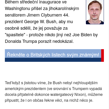
Během středeční inaugurace ve
SOCIÁLNÍ SÍTĚ
Washingtonu přišel za jihokarolínským
senátorem Jimem Clyburnem 44.
RUBRIKY
prezident George W. Bush, aby mu
osobně sdělil, že jej považuje za
PLNÁ VERZE STRÁNEK
"spasitele" - protože nikdo jiný než Joe Biden by
Donalda Trumpa porazit nedokázal.
Teď když s jistotou víme, že Bush nebyl nejhloupějším
americkým prezidentem (ve srovnání s Trumpem vypadá
docela přijatelně dokonce watergateový Nixon), můžeme
připustit, že i on občas řekne věci, na nichž něco je.