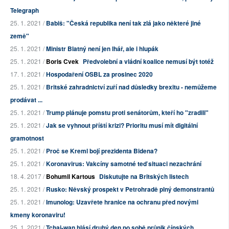
Telegraph
25. 1. 2021 /
Babiš: "Česká republika není tak zlá jako některé jiné
země"
25. 1. 2021 /
Ministr Blatný není jen lhář, ale i hlupák
25. 1. 2021 /
Boris Cvek
Předvolební a vládní koalice nemusí být totéž
17. 1. 2021 /
Hospodaření OSBL za prosinec 2020
25. 1. 2021 /
Britské zahradnictví zuří nad důsledky brexitu - nemůžeme
prodávat ...
25. 1. 2021 /
Trump plánuje pomstu proti senátorům, kteří ho "zradili"
25. 1. 2021 /
Jak se vyhnout příští krizi? Prioritu musí mít digitální
gramotnost
25. 1. 2021 /
Proč se Kreml bojí prezidenta Bidena?
25. 1. 2021 /
Koronavirus: Vakcíny samotné teď situaci nezachrání
18. 4. 2017 /
Bohumil Kartous
Diskutujte na Britských listech
25. 1. 2021 /
Rusko: Něvský prospekt v Petrohradě plný demonstrantů
25. 1. 2021 /
Imunolog: Uzavřete hranice na ochranu před novými
kmeny koronaviru!
25. 1. 2021 /
Tchaj-wan hlásí druhý den po sobě průnik čínských