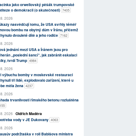
acinka jako orwellovský pěšák trumpovské
titeze o demokracii (o skutečnosti)
7405
 8. 2026
kazy nasvědčují tomu, že USA svrhly téměř
novou bombu na obytný dům v Íránu, přičemž
hynulo dvouleté dítě a jeho rodiče
7162
 8. 2026
vá jednání mezi USA a Íránem jsou pro
herán „poslední šancí“, jak zabránit eskalaci
lky, tvrdí Trump
4984
 8. 2026
ři výbuchu bomby v moskevské restauraci
hynuli tři lidé; explodovalo zařízení, které u
ebe měla žena
4237
 8. 2026
hada trvanlivosti římského betonu rozluštěna
155
 8. 2026
Oldřich Maděra
potřeba vody v JE Dukovany
4063
 8. 2026
ausův podržtaška v roli Babišova ministra