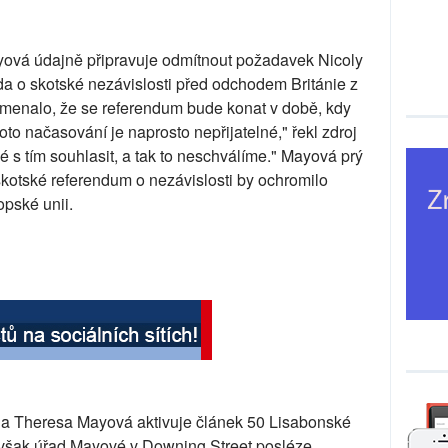
ová údajně připravuje odmítnout požadavek Nicoly
a o skotské nezávislosti před odchodem Británie z
amenalo, že se referendum bude konat v době, kdy
oto načasování je naprosto nepřijatelné," řekl zdroj
s tím souhlasit, a tak to neschválíme." Mayová prý
 skotské referendum o nezávislosti by ochromilo
opské unii.
na Theresa Mayová aktivuje článek 50 Lisabonské
avšak úřad Mayové v Downing Street posléze