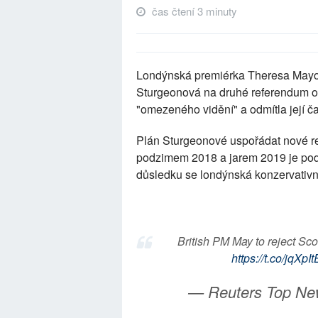
čas čtení 3 minuty
Londýnská premiérka Theresa Mayov
Sturgeonová na druhé referendum o 
"omezeného vidění" a odmítla její č
Plán Sturgeonové uspořádat nové re
podzimem 2018 a jarem 2019 je pod
důsledku se londýnská konzervativní
British PM May to reject S
https://t.co/jqXpI
— Reuters Top Ne