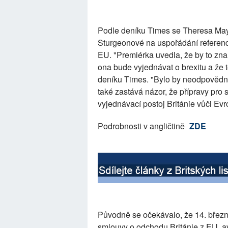
Podle deníku Times se Theresa May
Sturgeonové na uspořádání referend
EU. "Premiérka uvedla, že by to zn
ona bude vyjednávat o brexitu a že t
deníku Times. "Bylo by neodpovědné 
také zastává názor, že přípravy pro
vyjednávací postoj Británie vůči Evr
Podrobnosti v angličtině
ZDE
Původně se očekávalo, že 14. břez
smlouvy o odchodu Británie z EU, 