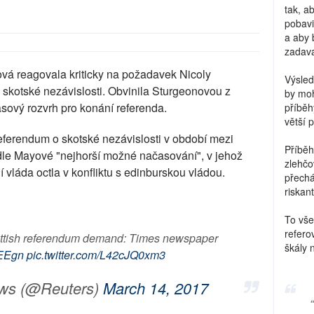
tak, a
pobavi
a aby 
zadava
á reagovala kriticky na požadavek Nicoly
Výsled
skotské nezávislosti. Obvinila Sturgeonovou z
by moh
asový rozvrh pro konání referenda.
příběh
větší 
ferendum o skotské nezávislosti v období mezi
Příběh
le Mayové "nejhorší možné načasování", v jehož
zlehčo
 vláda octla v konfliktu s edinburskou vládou.
přechá
riskant
To vše
refero
cottish referendum demand: Times newspaper
škály 
tEEgn
pic.twitter.com/L42cJQ0xm3
ws (@Reuters)
March 14, 2017