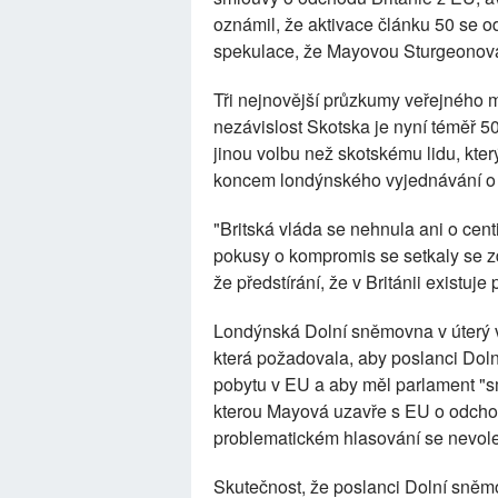
oznámil, že aktivace článku 50 se o
spekulace, že Mayovou Sturgeonová 
Tři nejnovější průzkumy veřejného m
nezávislost Skotska je nyní téměř 
jinou volbu než skotskému lidu, kte
koncem londýnského vyjednávání o "
"Britská vláda se nehnula ani o ce
pokusy o kompromis se setkaly se zd
že předstírání, že v Británii existuje
Londýnská Dolní sněmovna v úterý 
která požadovala, aby poslanci Dol
pobytu v EU a aby měl parlament "
kterou Mayová uzavře s EU o odchod
problematickém hlasování se nevol
Skutečnost, že poslanci Dolní sněmo