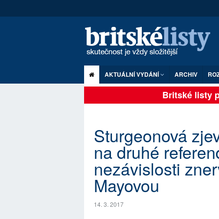
AKTUÁLNÍ VYDÁNÍ
ARCHIV
RO
Britské listy pl
Sturgeonová zj
na druhé refere
nezávislosti zne
Mayovou
14. 3. 2017