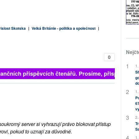
vislost Skotska
|
Velká Británie - politika a společnost
|
Nejčt
0
1.
Sh
inančních příspěvcích čtenářů. Prosíme, přispějte. ➥
go
do
1.
Po
67
v
2.
soukromý server si vyhrazují právo blokovat přístup
Tr
S
rovi, pokud to uznají za důvodné.
1.