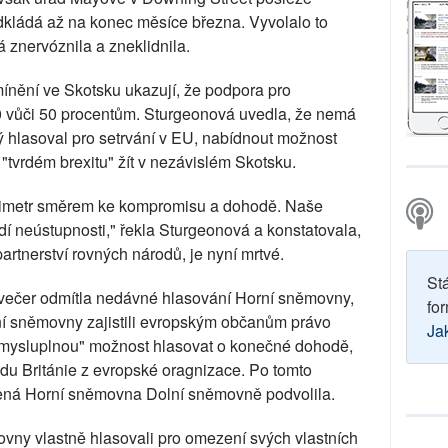
dkládá až na konec měsíce března. Vyvolalo to
znervóznila a zneklidnila.
ínění ve Skotsku ukazují, že podpora pro
50 vůči 50 procentům. Sturgeonová uvedla, že nemá
rý hlasoval pro setrvání v EU, nabídnout možnost
tvrdém brexitu" žít v nezávislém Skotsku.
ntimetr směrem ke kompromisu a dohodě. Naše
í neústupnosti," řekla Sturgeonová a konstatovala,
 partnerství rovných národů, je nyní mrtvé.
St
večer odmítla nedávné hlasování Horní sněmovny,
for
ní sněmovny zajistili evropským občanům právo
Ja
smysluplnou" možnost hlasovat o konečné dohodě,
u Británie z evropské oragnizace. Po tomto
ená Horní sněmovna Dolní sněmovně podvolila.
vny vlastně hlasovali pro omezení svých vlastních