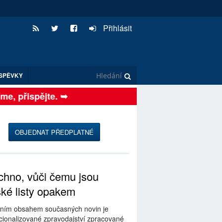
Přihlásit
SPĚVKY
, přispějte. ➥
OBJEDNAT PŘEDPLATNÉ
hno, vůči čemu jsou
ské listy opakem
ním obsahem současných novin je
ionalizované zpravodajství zpracované