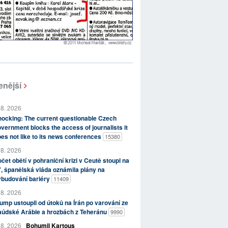
enější
 8. 2026
ocking: The current questionable Czech
vernment blocks the access of journalists it
es not like to its news conferences
15380
 8. 2026
čet obětí v pohraniční krizi v Ceutě stoupl na
, španělská vláda oznámila plány na
ybudování bariéry
11409
 8. 2026
ump ustoupil od útoků na Írán po varování ze
aúdské Arábie a hrozbách z Teheránu
9990
 8. 2026
Bohumil Kartous