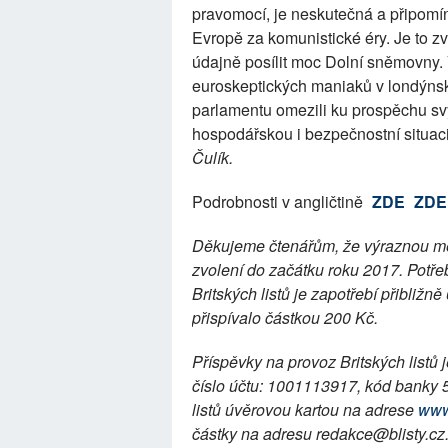
pravomocí, je neskutečná a připomí
Evropě za komunistické éry. Je to zv
údajně posílit moc Dolní sněmovny. 
euroskeptických maniaků v londýnské
parlamentu omezili ku prospěchu sv
hospodářskou i bezpečnostní situaci 
Čulík.
Podrobnosti v angličtině
ZDE
ZDE
Děkujeme čtenářům, že výraznou měr
zvolení do začátku roku 2017. Potře
Britských listů je zapotřebí přibliž
přispívalo částkou 200 Kč.
Příspěvky na provoz Britských listů
číslo účtu: 1001113917, kód banky 
listů úvěrovou kartou na adrese
www
částky na adresu redakce@blisty.cz