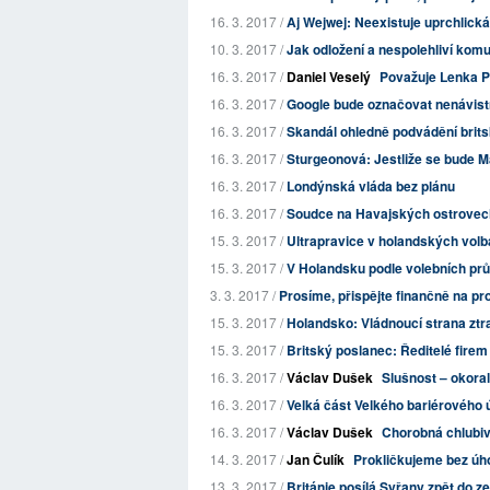
16. 3. 2017 /
Aj Wejwej: Neexistuje uprchlická 
10. 3. 2017 /
Jak odložení a nespolehliví komu
16. 3. 2017 /
Daniel Veselý
Považuje Lenka P
16. 3. 2017 /
Google bude označovat nenávist
16. 3. 2017 /
Skandál ohledně podvádění britsk
16. 3. 2017 /
Sturgeonová: Jestliže se bude M
16. 3. 2017 /
Londýnská vláda bez plánu
16. 3. 2017 /
Soudce na Havajských ostrovech
15. 3. 2017 /
Ultrapravice v holandských vol
15. 3. 2017 /
V Holandsku podle volebních průz
3. 3. 2017 /
Prosíme, přispějte finančně na p
15. 3. 2017 /
Holandsko: Vládnoucí strana ztrati
15. 3. 2017 /
Britský poslanec: Ředitelé firem 
16. 3. 2017 /
Václav Dušek
Slušnost – okora
16. 3. 2017 /
Velká část Velkého bariérového 
16. 3. 2017 /
Václav Dušek
Chorobná chlubi
14. 3. 2017 /
Jan Čulík
Prokličkujeme bez úho
13. 3. 2017 /
Británie posílá Syřany zpět do ze