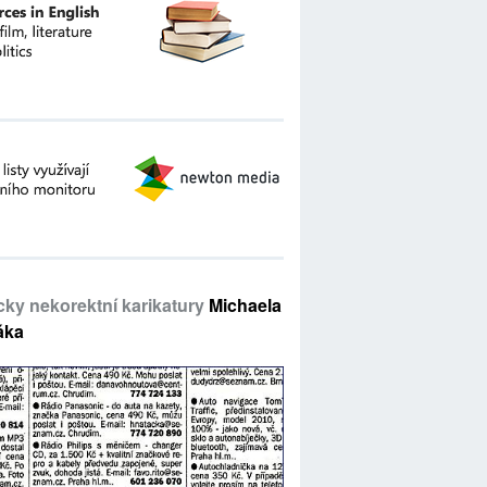
icky nekorektní karikatury
Michaela
áka