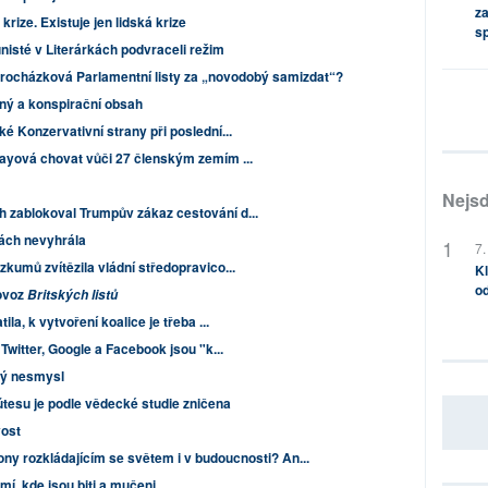
za
krize. Existuje jen lidská krize
s
nisté v Literárkách podvraceli režim
rocházková Parlamentní listy za „novodobý samizdat“?
ný a konspirační obsah
é Konzervativní strany při poslední...
ayová chovat vůči 27 členským zemím ...
Nejsd
 zablokoval Trumpův zákaz cestování d...
bách nevyhrála
7.
kumů zvítězila vládní středopravico...
Kl
od
rovoz
Britských listů
la, k vytvoření koalice je třeba ...
Twitter, Google a Facebook jsou "k...
lý nesmysl
útesu je podle vědecké studie zničena
vost
ny rozkládajícím se světem i v budoucnosti? An...
mí, kde jsou biti a mučeni