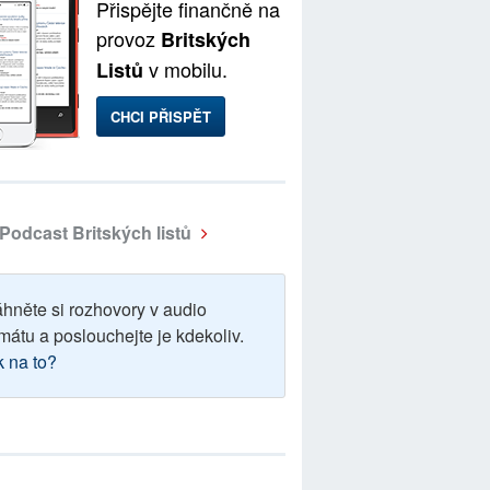
Přispějte finančně na
provoz
Britských
v mobilu.
Listů
CHCI PŘISPĚT
Podcast Britských listů
áhněte si rozhovory v audio
mátu a poslouchejte je kdekoliv.
k na to?