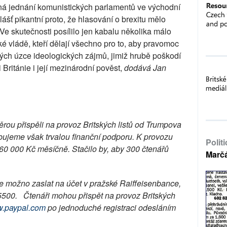
ná jednání komunistických parlamentů ve východní
lášť pikantní proto, že hlasování o brexitu mělo
Ve skutečnosti posílilo jen kabalu několika málo
 vládě, kteří dělají všechno pro to, aby pravomoc
ých úzce ideologických zájmů, jimiž hrubě poškodí
Británie i její mezinárodní pověst,
dodává Jan
ou přispěli na provoz Britských listů od Trumpova
bujeme však trvalou finanční podporu. K provozu
Polit
ně 60 000 Kč měsíčně. Stačilo by, aby 300 čtenářů
Marč
 je možno zaslat na účet v pražské Raiffeisenbance,
5500. Čtenáři mohou přispět na provoz Britských
.paypal.com
po jednoduché registraci odesláním
.