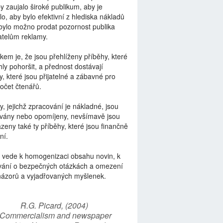
by zaujalo široké publikum, aby je
lo, aby bylo efektivní z hlediska nákladů
bylo možno prodat pozornost publika
telům reklamy.
kem je, že jsou přehlíženy příběhy, které
ly pohoršit, a přednost dostávají
y, které jsou přijatelné a zábavné pro
počet čtenářů.
y, jejichž zpracování je nákladné, jsou
vány nebo opomíjeny, nevšímavě jsou
zeny také ty příběhy, které jsou finančně
ní.
 vede k homogenizaci obsahu novin, k
vání o bezpečných otázkách a omezení
názorů a vyjadřovaných myšlenek.
R.G. Picard, (2004)
“Commercialism and newspaper