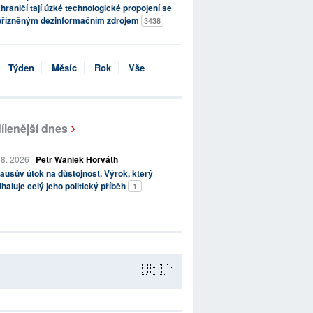
hraničí tají úzké technologické propojení se
přízněným dezinformačním zdrojem
3438
Týden
Měsíc
Rok
Vše
ílenější dnes
 8. 2026
Petr Waniek Horváth
ausův útok na důstojnost. Výrok, který
haluje celý jeho politický příběh
1
9617