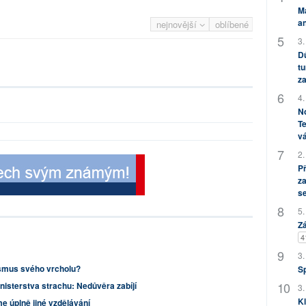
M
an
nejnovější
oblíbené
3.
Dů
tu
za
4.
No
Te
vá
2.
P
za
s
5.
Zá
4
3.
smus svého vrcholu?
S
nisterstva strachu: Nedůvěra zabíjí
3.
Kl
me úplně jiné vzdělávání