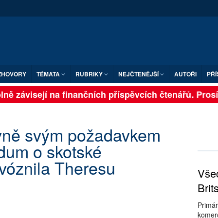
ZHOVORY
TÉMATA
RUBRIKY
NEJČTENĚJŠÍ
AUTOŘI
PŘÍ
ně závisejí na finančních příspěvcích čtenářů. Prosíme
evně svým požadavkem
ndum o skotské
rvóznila Theresu
Všec
Brit
Primár
komerc