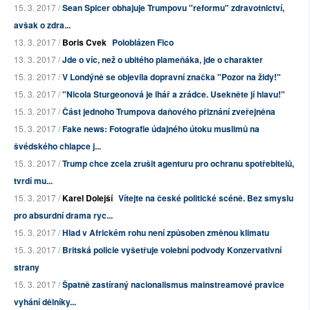
15. 3. 2017 /
Sean Spicer obhajuje Trumpovu "reformu" zdravotnictví,
avšak o zdra...
13. 3. 2017 /
Boris Cvek
Poloblázen Fico
13. 3. 2017 /
Jde o víc, než o ubitého plameňáka, jde o charakter
15. 3. 2017 /
V Londýně se objevila dopravní značka "Pozor na židy!"
15. 3. 2017 /
"Nicola Sturgeonová je lhář a zrádce. Usekněte jí hlavu!"
15. 3. 2017 /
Část jednoho Trumpova daňového přiznání zveřejněna
15. 3. 2017 /
Fake news: Fotografie údajného útoku muslimů na
švédského chlapce j...
15. 3. 2017 /
Trump chce zcela zrušit agenturu pro ochranu spotřebitelů,
tvrdí mu...
15. 3. 2017 /
Karel Dolejší
Vítejte na české politické scéně. Bez smyslu
pro absurdní drama ryc...
15. 3. 2017 /
Hlad v Africkém rohu není způsoben změnou klimatu
15. 3. 2017 /
Britská policie vyšetřuje volební podvody Konzervativní
strany
15. 3. 2017 /
Špatně zastíraný nacionalismus mainstreamové pravice
vyhání dělníky...