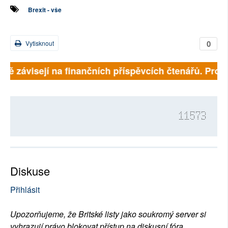
Brexit - vše
0
Vytisknout
plně závisejí na finančních příspěvcích čtenářů. Prosí
11573
Diskuse
Přihlásit
Upozorňujeme, že Britské listy jako soukromý server si
vyhrazují právo blokovat přístup na diskusní fóra