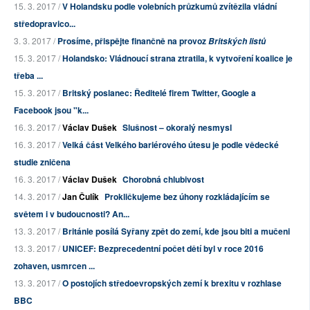
15. 3. 2017 /
V Holandsku podle volebních průzkumů zvítězila vládní
středopravico...
3. 3. 2017 /
Prosíme, přispějte finančně na provoz
Britských listů
15. 3. 2017 /
Holandsko: Vládnoucí strana ztratila, k vytvoření koalice je
třeba ...
15. 3. 2017 /
Britský poslanec: Ředitelé firem Twitter, Google a
Facebook jsou "k...
16. 3. 2017 /
Václav Dušek
Slušnost – okoralý nesmysl
16. 3. 2017 /
Velká část Velkého bariérového útesu je podle vědecké
studie zničena
16. 3. 2017 /
Václav Dušek
Chorobná chlubivost
14. 3. 2017 /
Jan Čulík
Prokličkujeme bez úhony rozkládajícím se
světem i v budoucnosti? An...
13. 3. 2017 /
Británie posílá Syřany zpět do zemí, kde jsou biti a mučeni
13. 3. 2017 /
UNICEF: Bezprecedentní počet dětí byl v roce 2016
zohaven, usmrcen ...
13. 3. 2017 /
O postojích středoevropských zemí k brexitu v rozhlase
BBC