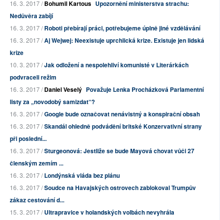
16. 3. 2017 /
Bohumil Kartous
Upozornění ministerstva strachu:
Nedůvěra zabíjí
16. 3. 2017 /
Roboti přebírají práci, potřebujeme úplně jiné vzdělávání
16. 3. 2017 /
Aj Wejwej: Neexistuje uprchlická krize. Existuje jen lidská
krize
10. 3. 2017 /
Jak odložení a nespolehliví komunisté v Literárkách
podvraceli režim
16. 3. 2017 /
Daniel Veselý
Považuje Lenka Procházková Parlamentní
listy za „novodobý samizdat“?
16. 3. 2017 /
Google bude označovat nenávistný a konspirační obsah
16. 3. 2017 /
Skandál ohledně podvádění britské Konzervativní strany
při poslední...
16. 3. 2017 /
Sturgeonová: Jestliže se bude Mayová chovat vůči 27
členským zemím ...
16. 3. 2017 /
Londýnská vláda bez plánu
16. 3. 2017 /
Soudce na Havajských ostrovech zablokoval Trumpův
zákaz cestování d...
15. 3. 2017 /
Ultrapravice v holandských volbách nevyhrála