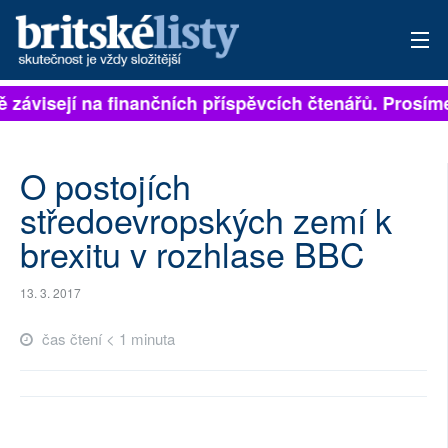
ě závisejí na finančních příspěvcích čtenářů. Prosíme
PŘIHLÁSIT
AKTUÁLNÍ VYDÁNÍ
O postojích
ARCHIV
středoevropských zemí k
brexitu v rozhlase BBC
ROZHOVORY
TÉMATA
13. 3. 2017
NEJČTENĚJŠÍ ZA 7 DNÍ
čas čtení < 1 minuta
AUTOŘI
PŘÍSPĚVKY NA PROVOZ