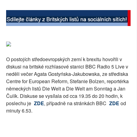
SOCIÁLNÍ SÍTĚ
RUBRIKY
PLNÁ VERZE STRÁNEK
O postojích středoevropských zemí k brexitu hovořili v
diskusi na britské rozhlasové stanici BBC Radio 5 Live v
neděli večer Agata Gostyńska-Jakubowska, ze střediska
Centre for European Reform, Stefanie Bolzen, reportérka
německých listů Die Welt a Die Welt am Sonntag a Jan
Čulík. Diskuse se vysílala od cca 19.35 do 20 hodin, k
poslechu je
ZDE
, případně na stránkách BBC
ZDE
od
minuty 6.53.