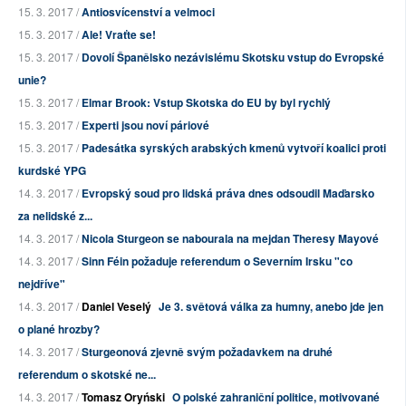
15. 3. 2017 /
Antiosvícenství a velmoci
15. 3. 2017 /
Ale! Vraťte se!
15. 3. 2017 /
Dovolí Španělsko nezávislému Skotsku vstup do Evropské
unie?
15. 3. 2017 /
Elmar Brook: Vstup Skotska do EU by byl rychlý
15. 3. 2017 /
Experti jsou noví páriové
15. 3. 2017 /
Padesátka syrských arabských kmenů vytvoří koalici proti
kurdské YPG
14. 3. 2017 /
Evropský soud pro lidská práva dnes odsoudil Maďarsko
za nelidské z...
14. 3. 2017 /
Nicola Sturgeon se nabourala na mejdan Theresy Mayové
14. 3. 2017 /
Sinn Féin požaduje referendum o Severním Irsku "co
nejdříve"
14. 3. 2017 /
Daniel Veselý
Je 3. světová válka za humny, anebo jde jen
o plané hrozby?
14. 3. 2017 /
Sturgeonová zjevně svým požadavkem na druhé
referendum o skotské ne...
14. 3. 2017 /
Tomasz Oryński
O polské zahraniční politice, motivované