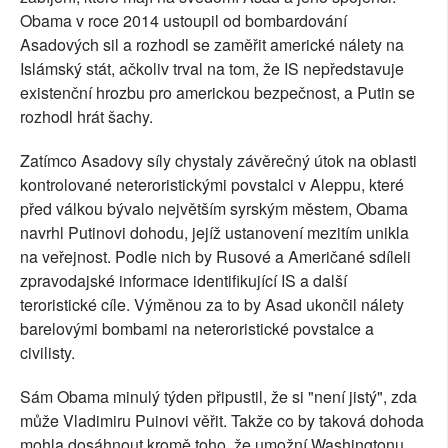
Obama v roce 2014 ustoupil od bombardování
Asadových sil a rozhodl se zaměřit americké nálety na
Islámský stát, ačkoliv trval na tom, že IS nepředstavuje
existenční hrozbu pro americkou bezpečnost, a Putin se
rozhodl hrát šachy.
Zatímco Asadovy síly chystaly závěrečný útok na oblasti
kontrolované neteroristickými povstalci v Aleppu, které
před válkou bývalo největším syrským městem, Obama
navrhl Putinovi dohodu, jejíž ustanovení mezitím unikla
na veřejnost. Podle nich by Rusové a Američané sdíleli
zpravodajské informace identifikující IS a další
teroristické cíle. Výměnou za to by Asad ukončil nálety
barelovými bombami na neteroristické povstalce a
civilisty.
Sám Obama minulý týden připustil, že si "není jistý", zda
může Vladimiru Puinovi věřit. Takže co by taková dohoda
mohla dosáhnout kromě toho, že umožní Washingtonu