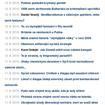
12. 8. 2016 /
Putinův poslední krymský gambit
12. 8. 2016 /
OSN ostře zkritizovala Bulharsko za kriminalizaci uprchlíků
12. 8. 2016 /
Daniel Veselý
Neoliberalismus s válečným apetitem, nebo
úsvit fašismu?
12. 8. 2016 /
To, co olympijští fanoušci v Riu neuvidí
12. 8. 2016 /
Británie na námluvách u Putina
12. 8. 2016 /
Méně známá historie "olympijské války" v roce 2008
12. 8. 2016 /
Obamova selhávající syrská strategie
12. 8. 2016 /
Karel Dolejší
Jak Donald zničil svou volební kampaň
12. 8. 2016 /
To je strašný, ty imigrantský paraziti!!!
11. 8. 2016 /
Útoky chemickými zbraněmi v Sýrii hrozí normalizovat
válečné zločin...
11. 8. 2016 /
Syrští vzbouřenci: Civilisté v Aleppu byli zasaženi chlórem
11. 8. 2016 /
Lékaři z Aleppa žádají americký zásah proti bombardování
nemocnic
11. 8. 2016 /
Putin nám zřejmě brzy ukáže, kdo je tady šéfem
12. 8. 2016 /
Pirátská strana zřejmě utvoří novou vládu na Islandu
11. 8. 2016 /
Ukrajinské úřady démonizují novináře, kteří se snaží dělat