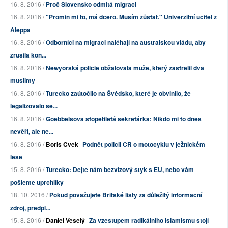
16. 8. 2016 /
Proč Slovensko odmítá migraci
16. 8. 2016 /
"Promiň mi to, má dcero. Musím zůstat." Univerzitní učitel z
Aleppa
16. 8. 2016 /
Odborníci na migraci naléhají na australskou vládu, aby
zrušila kon...
16. 8. 2016 /
Newyorská policie obžalovala muže, který zastřelil dva
muslimy
16. 8. 2016 /
Turecko zaútočilo na Švédsko, které je obvinilo, že
legalizovalo se...
16. 8. 2016 /
Goebbelsova stopětiletá sekretářka: Nikdo mi to dnes
nevěří, ale ne...
16. 8. 2016 /
Boris Cvek
Podnět policii ČR o motocyklu v ježnickém
lese
15. 8. 2016 /
Turecko: Dejte nám bezvízový styk s EU, nebo vám
pošleme uprchlíky
18. 10. 2016 /
Pokud považujete Britské listy za důležitý informační
zdroj, předpl...
15. 8. 2016 /
Daniel Veselý
Za vzestupem radikálního islamismu stojí