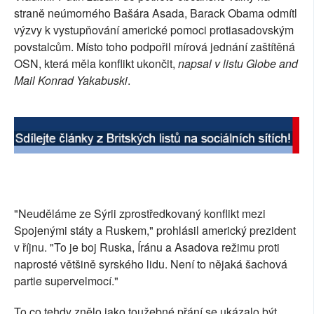
straně neúmorného Bašára Asada, Barack Obama odmítl
SOCIÁLNÍ SÍTĚ
výzvy k vystupňování americké pomoci protiasadovským
povstalcům. Místo toho podpořil mírová jednání zaštítěná
RUBRIKY
OSN, která měla konflikt ukončit,
napsal v listu Globe and
Mail Konrad Yakabuski
.
PLNÁ VERZE STRÁNEK
"Neuděláme ze Sýrii zprostředkovaný konflikt mezi
Spojenými státy a Ruskem," prohlásil americký prezident
v říjnu. "To je boj Ruska, Íránu a Asadova režimu proti
naprosté většině syrského lidu. Není to nějaká šachová
partie supervelmocí."
To co tehdy znělo jako toužebné přání se ukázalo být