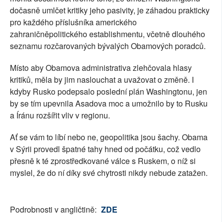
dočasně umlčet kritiky jeho pasivity, je záhadou prakticky
pro každého příslušníka amerického
zahraničněpolitického establishmentu, včetně dlouhého
seznamu rozčarovaných bývalých Obamových poradců.
Místo aby Obamova administrativa zlehčovala hlasy
kritiků, měla by jim naslouchat a uvažovat o změně. I
kdyby Rusko podepsalo poslední plán Washingtonu, jen
by se tím upevnila Asadova moc a umožnilo by to Rusku
a Íránu rozšířit vliv v regionu.
Ať se vám to líbí nebo ne, geopolitika jsou šachy. Obama
v Sýrii provedl špatné tahy hned od počátku, což vedlo
přesně k té zprostředkované válce s Ruskem, o níž si
myslel, že do ní díky své chytrosti nikdy nebude zatažen.
Podrobnosti v angličtině:
ZDE