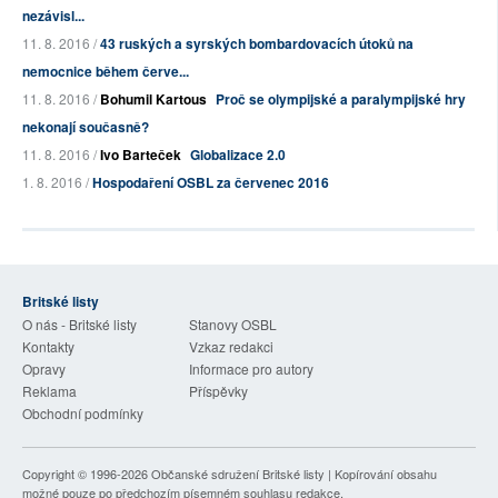
nezávisl...
11. 8. 2016 /
43 ruských a syrských bombardovacích útoků na
nemocnice během červe...
11. 8. 2016 /
Bohumil Kartous
Proč se olympijské a paralympijské hry
nekonají současně?
11. 8. 2016 /
Ivo Barteček
Globalizace 2.0
1. 8. 2016 /
Hospodaření OSBL za červenec 2016
Britské listy
O nás - Britské listy
Stanovy OSBL
Kontakty
Vzkaz redakci
Opravy
Informace pro autory
Reklama
Příspěvky
Obchodní podmínky
Copyright © 1996-2026
Občanské sdružení Britské listy
| Kopírování obsahu
možné pouze po předchozím písemném souhlasu redakce.