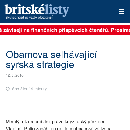
ě závisejí na finančních příspěvcích čtenářů. Prosíme,
PŘIHLÁSIT
AKTUÁLNÍ VYDÁNÍ
Obamova selhávající
ARCHIV
syrská strategie
ROZHOVORY
12. 8. 2016
TÉMATA
čas čtení 4 minuty
NEJČTENĚJŠÍ ZA 7 DNÍ
AUTOŘI
Minulý rok na podzim, právě když ruský prezident
PŘÍSPĚVKY NA PROVOZ
Vladimir Putin zasáhl do pětileté občanské války na