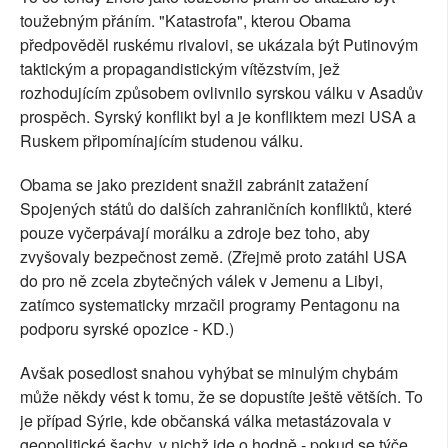
toužebným přáním. "Katastrofa", kterou Obama
předpověděl ruskému rivalovi, se ukázala být Putinovým
taktickým a propagandistickým vítězstvím, jež
rozhodujícím způsobem ovlivnilo syrskou válku v Asadův
prospěch. Syrský konflikt byl a je konfliktem mezi USA a
Ruskem připomínajícím studenou válku.
Obama se jako prezident snažil zabránit zatažení
Spojených států do dalších zahraničních konfliktů, které
pouze vyčerpávají morálku a zdroje bez toho, aby
zvyšovaly bezpečnost země. (Zřejmě proto zatáhl USA
do pro ně zcela zbytečných válek v Jemenu a Libyi,
zatímco systematicky mrzačil programy Pentagonu na
podporu syrské opozice - KD.)
Avšak posedlost snahou vyhýbat se minulým chybám
může někdy vést k tomu, že se dopustíte ještě větších. To
je případ Sýrie, kde občanská válka metastázovala v
geopolitické šachy, v nichž jde o hodně - pokud se týče