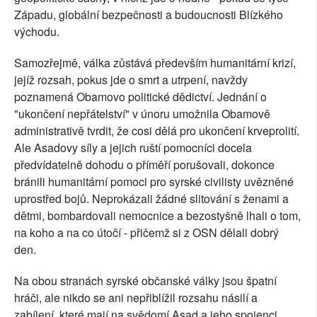
Západu, globální bezpečnosti a budoucnosti Blízkého
východu.
Samozřejmě, válka zůstává především humanitární krizí,
jejíž rozsah, pokus jde o smrt a utrpení, navždy
poznamená Obamovo politické dědictví. Jednání o
"ukončení nepřátelství" v únoru umožnila Obamově
administrativě tvrdit, že cosi dělá pro ukončení krveprolití.
Ale Asadovy síly a jejich ruští pomocníci docela
předvídatelně dohodu o příměří porušovali, dokonce
bránili humanitární pomoci pro syrské civilisty uvězněné
uprostřed bojů. Neprokázali žádné slitování s ženami a
dětmi, bombardovali nemocnice a bezostyšně lhali o tom,
na koho a na co útočí - přičemž si z OSN dělali dobrý
den.
Na obou stranách syrské občanské války jsou špatní
hráči, ale nikdo se ani nepřiblížil rozsahu násilí a
zabíjení, které mají na svědomí Asad a jeho spojenci.