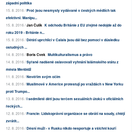
západní politika
15. 8. 2016 /
Proč jsou nesmysly vydávané v českých médiích tak
efektivní: Manipu...
15. 8. 2016 /
Jan Čulík
K odchodu Británie z EU zřejmě nedojde až do
roku 2019 - Británie n...
15. 8. 2016 /
Dětští uprchlíci v Calais jsou dál bez pomoci v důsledku
ostudných ...
14. 8. 2016 /
Boris Cvek
Multikulturalismus a právo
14. 8. 2016 /
Syřané nadšeně oslavovali vyhnání Islámského státu z
města Menbidž
11. 8. 2016 /
Nevěřím svým očím
14. 8. 2016 /
Muslimové v Americe protestují po vraždách v New Yorku
proti Trumpo...
13. 8. 2016 /
I sedmileté děti jsou terčem sexuálních útoků v oficiálních
řeckých...
12. 8. 2016 /
Francie: Lidskoprávní organizace se obrátí na soudy, chtějí
zvrátit...
12. 8. 2016 /
Děsní muži - v Rusku nikdo nesportuje a všichni kouří