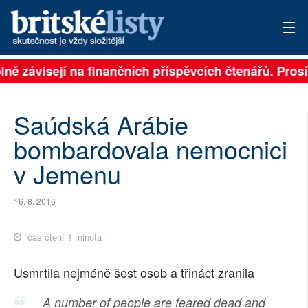
ně závisejí na finančních příspěvcích čtenářů. Prosíme
PŘIHLÁSIT
AKTUÁLNÍ VYDÁNÍ
Saúdská Arábie
ARCHIV
bombardovala nemocnici
v Jemenu
ROZHOVORY
TÉMATA
16. 8. 2016
NEJČTENĚJŠÍ ZA 7 DNÍ
čas čtení 1 minuta
AUTOŘI
Usmrtila nejméně šest osob a třináct zranila
PŘÍSPĚVKY NA PROVOZ
A number of people are feared dead and