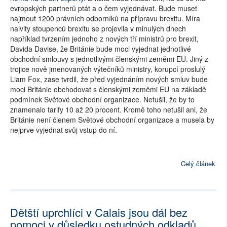
evropských partnerů ptát a o čem vyjednávat. Bude muset
najmout 1200 právních odborníků na přípravu brexitu. Míra
naivity stoupenců brexitu se projevila v minulých dnech
například tvrzením jednoho z nových tří ministrů pro brexit,
Davida Davise, že Británie bude moci vyjednat jednotlivé
obchodní smlouvy s jednotlivými členskými zeměmi EU. Jiný z
trojice nově jmenovaných výtečníků ministry, korupcí proslulý
Liam Fox, zase tvrdil, že před vyjednáním nových smluv bude
moci Británie obchodovat s členskými zeměmi EU na základě
podmínek Světové obchodní organizace. Netušil, že by to
znamenalo tarify 10 až 20 procent. Kromě toho netušil ani, že
Británie není členem Světové obchodní organizace a musela by
nejprve vyjednat svůj vstup do ní.
Celý článek
Dětští uprchlíci v Calais jsou dál bez
pomoci v důsledku ostudných odkladů