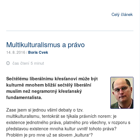
Celý článek
Multikulturalismus a právo
14. 8. 2016 /
Boris Cvek
čas čtení 5 minut
Sečtělému liberálnímu křesťanovi může být
kulturně mnohem bližší sečtělý liberální
muslim než negramotný křesťanský
fundamentalista.
Zase jsem si jednou všiml debaty o tzv.
multikulturalismu, tentokrát se týkala právních norem: je
existence jednotného práva, platného pro všechny, v rozporu s
představou existence mnoha kultur uvnitř tohoto práva?
Problém je pro mne už se slovem „kultura“?