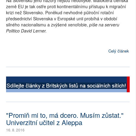
Na Slovensku jeho názory nejsou neobvyklé. Málokterá členská
země EU je tak ostře proti kontinentálnímu přístupu k migrační
krizi než Slovensko. Poněkud nevhodné půlroční rotační
předsednictví Slovenska v Evropské unii probíhá v období
silného nacionalismu a zvýšené xenofobie,
píše na serveru
Politico David Lerner.
Celý článek
"Promiň mi to, má dcero. Musím zůstat."
Univerzitní učitel z Aleppa
16. 8. 2016