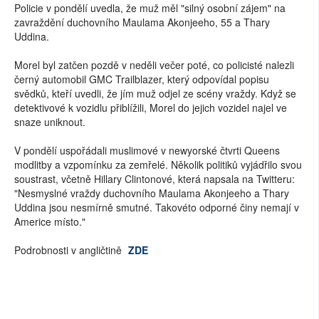
Policie v pondělí uvedla, že muž měl "silný osobní zájem" na
zavraždění duchovního Maulama Akonjeeho, 55 a Thary
Uddina.
Morel byl zatčen pozdě v neděli večer poté, co policisté nalezli
černý automobil GMC Trailblazer, který odpovídal popisu
svědků, kteří uvedli, že jím muž odjel ze scény vraždy. Když se
detektivové k vozidlu přiblížili, Morel do jejich vozidel najel ve
snaze uniknout.
V pondělí uspořádali muslimové v newyorské čtvrti Queens
modlitby a vzpomínku za zemřelé. Několik politiků vyjádřilo svou
soustrast, včetně Hillary Clintonové, která napsala na Twitteru:
"Nesmyslné vraždy duchovního Maulama Akonjeeho a Thary
Uddina jsou nesmírně smutné. Takovéto odporné činy nemají v
Americe místo."
Podrobnosti v angličtině
ZDE