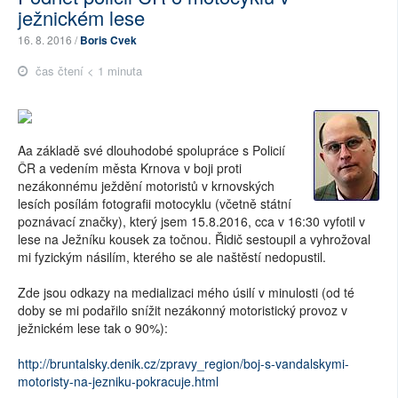
ježnickém lese
16. 8. 2016 /
Boris Cvek
čas čtení < 1 minuta
Aa základě své dlouhodobé spolupráce s Policií
ČR a vedením města Krnova v boji proti
nezákonnému ježdění motoristů v krnovských
lesích posílám fotografii motocyklu (včetně státní
poznávací značky), který jsem 15.8.2016, cca v 16:30 vyfotil v
lese na Ježníku kousek za točnou. Řidič sestoupil a vyhrožoval
mi fyzickým násilím, kterého se ale naštěstí nedopustil.
Zde jsou odkazy na medializaci mého úsilí v minulosti (od té
doby se mi podařilo snížit nezákonný motoristický provoz v
ježnickém lese tak o 90%):
http://bruntalsky.denik.cz/zpravy_region/boj-s-vandalskymi-
motoristy-na-jezniku-pokracuje.html