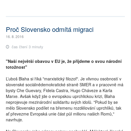
Proč Slovensko odmítá migraci
16. 8. 2016
čas čtení 3 minuty
"Naší největší obavou v EU je, že přijdeme o svou národní
totožnost"
L’uboš Blaha si říká "marxistický filozof". Je vlivnou osobností v
slovenské sociálnědemokratické straně SMER a v pracovně má
bysty Che Guevary, Fidela Castra, Hugo Cháveze a Karla
Marxe. Avšak když jde o evropskou uprchlickou krizi, Blaha
neprojevuje mezinárodní solidaritu svých idolů. "Pokud by se
mělo Slovensko podílet na břemenu rozdělování uprchlíků, tak
ať převezme Evropská unie část půl milionu našich Romů,"
navrhuje.