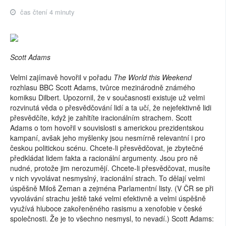
čas čtení 4 minuty
Scott Adams
Velmi zajímavě hovořil v pořadu
The World this Weekend
rozhlasu BBC Scott Adams, tvůrce mezinárodně známého
komiksu Dilbert. Upozornil, že v současnosti existuje už velmi
rozvinutá věda o přesvědčování lidí a ta učí, že nejefektivně lidi
přesvědčíte, když je zahltíte iracionálním strachem. Scott
Adams o tom hovořil v souvislosti s americkou prezidentskou
kampaní, avšak jeho myšlenky jsou nesmírně relevantní i pro
českou politickou scénu. Chcete-li přesvědčovat, je zbytečné
předkládat lidem fakta a racionální argumenty. Jsou pro ně
nudné, protože jim nerozumějí. Chcete-li přesvědčovat, musíte
v nich vyvolávat nesmyslný, iracionální strach. To dělají velmi
úspěšně Miloš Zeman a zejména Parlamentní listy. (V ČR se při
vyvolávání strachu ještě také velmi efektivně a velmi úspěšně
využívá hluboce zakořeněného rasismu a xenofobie v české
společnosti. Že je to všechno nesmysl, to nevadí.) Scott Adams: