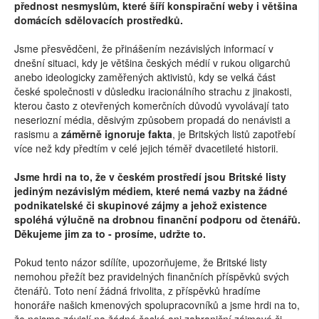
přednost nesmyslům, které šíří konspirační weby i většina
domácích sdělovacích prostředků.
Jsme přesvědčeni, že přinášením nezávislých informací v
dnešní situaci, kdy je většina českých médií v rukou oligarchů
anebo ideologicky zaměřených aktivistů, kdy se velká část
české společnosti v důsledku iracionálního strachu z jinakosti,
kterou často z otevřených komerčních důvodů vyvolávají tato
neseriozní média, děsivým způsobem propadá do nenávisti a
rasismu a
záměrně ignoruje fakta
, je Britských listů zapotřebí
více než kdy předtím v celé jejich téměř dvacetileté historii.
Jsme hrdi na to, že v českém prostředí jsou Britské listy
jediným nezávislým médiem, které nemá vazby na žádné
podnikatelské či skupinové zájmy a jehož existence
spoléhá výlučně na drobnou finanční podporu od čtenářů.
Děkujeme jim za to - prosíme, udržte to.
Pokud tento názor sdílíte, upozorňujeme, že Britské listy
nemohou přežít bez pravidelných finančních příspěvků svých
čtenářů. Toto není žádná frivolita, z příspěvků hradíme
honoráře našich kmenových spolupracovníků a jsme hrdi na to,
že nejsme závislí na žádné české ani zahraniční zájmové či