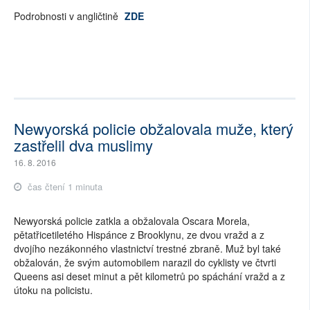
Podrobnosti v angličtině
ZDE
Newyorská policie obžalovala muže, který
zastřelil dva muslimy
16. 8. 2016
čas čtení 1 minuta
Newyorská policie zatkla a obžalovala Oscara Morela,
pětatřicetiletého Hispánce z Brooklynu, ze dvou vražd a z
dvojího nezákonného vlastnictví trestné zbraně. Muž byl také
obžalován, že svým automobilem narazil do cyklisty ve čtvrti
Queens asi deset minut a pět kilometrů po spáchání vražd a z
útoku na policistu.