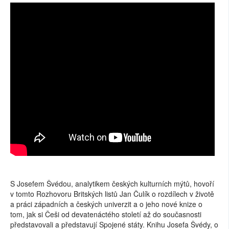
S Josefem Švédou, analytikem českých kulturních mýtů, hovoří
v tomto Rozhovoru Britských listů Jan Čulík o rozdílech v životě
a práci západních a českých univerzit a o jeho nové knize o
tom, jak si Češi od devatenáctého století až do současnosti
představovali a představují Spojené státy. Knihu Josefa Švédy, o