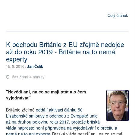
Celý článek
K odchodu Británie z EU zřejmě nedojde
až do roku 2019 - Británie na to nemá
experty
15. 8. 2016 /
Jan Čulík
čas čtení 4 minuty
"Nevědí ani, na co se mají ptát a o čem
vyjednávat"
Británie zřejmě
oddálí aktivaci článku 50
Lisabonské smlouvy o odchodu z Evropské unie
až na druhou polovinu roku 2017, protože britská
vláda naprosto není připravena na vyjednávání o brexitu a
nemá na to ani experty
. Britská vláda netuší ani, na co se má