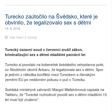
Turecko zaútočilo na Švédsko, které je
obvinilo, že legalizovalo sex s dětmi
16. 8. 2016
čas čtení 2 minuty
Turecký ústavní soud v červenci zrušil zákon,
kriminalizující sex s dětmi mladšími patnácti let
Turecko si povolalo na kobereček švédského velvyslance poté,
co Stockholm obvinil Ankaru, že legalizovala sex s dětmi. Spor
je jedním z několika konfliktů mezi Tureckem a členskými
zeměmi EU po nedávném pokusu o puč v Turecku.
Švédská ministryně zahraničí Margot Wallströmová napsala na
Twitteru, že "Turecké rozhodnutí povolit sex s dětmi mladšími 15
let musí být zrušeno":