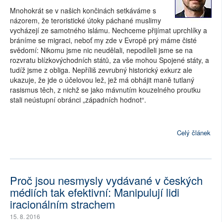
Mnohokrát se v našich končinách setkáváme s
názorem, že teroristické útoky páchané muslimy
vycházejí ze samotného islámu. Nechceme přijímat uprchlíky a
bráníme se migraci, neboť my zde v Evropě prý máme čisté
svědomí: Nikomu jsme nic neudělali, nepodíleli jsme se na
rozvratu blízkovýchodních států, za vše mohou Spojené státy, a
tudíž jsme z obliga. Nepříliš zevrubný historický exkurz ale
ukazuje, že jde o účelovou lež, jež má obhájit maně tutlaný
rasismus těch, z nichž se jako mávnutím kouzelného proutku
stali neústupní obránci „západních hodnot“.
Celý článek
Proč jsou nesmysly vydávané v českých
médiích tak efektivní: Manipulují lidi
iracionálním strachem
15. 8. 2016