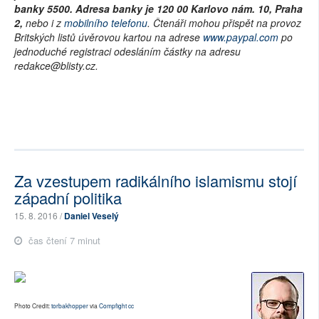
banky 5500. Adresa banky je 120 00 Karlovo nám. 10, Praha
2,
nebo i z
mobilního telefonu
. Čtenáři mohou přispět na provoz
Britských listů úvěrovou kartou na adrese
www.paypal.com
po
jednoduché registraci odesláním částky na adresu
redakce@blisty.cz.
Za vzestupem radikálního islamismu stojí
západní politika
15. 8. 2016 /
Daniel Veselý
čas čtení 7 minut
Photo Credit:
torbakhopper
via
Compfight
cc