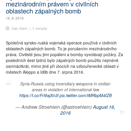
mezinárodním právem v civilních
oblastech zápalných bomb
16. 8. 2016
čas čtení < 1 minuta
Společná syrsko-ruská vojenská operace používá v civilních
oblastech zápalných bomb. To je porušením mezinárodního
práva. Civilisté jsou jimi popáleni a bomby vyvolávají požáry. Za
posledních šest týdnů bylo zápalných bomb použito nejméně
osmnáctkrát, mimo jiné při útocích na vzbouřenecké oblasti v
městech Aleppo a Idlib dne 7. srpna 2016.
Syria-Russia using incendiary weapons in civilian
areas in violation of international law
https://t.co/FrI9ajXn3l
pic.twitter.com/tMRbpM4fZB
— Andrew Stroehlein (@astroehlein)
August 16,
2016