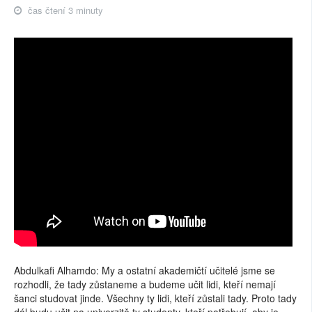
čas čtení 3 minuty
Abdulkafi Alhamdo: My a ostatní akademičtí učitelé jsme se
rozhodli, že tady zůstaneme a budeme učit lidi, kteří nemají
šanci studovat jinde. Všechny ty lidi, kteří zůstali tady. Proto tady
dál budu učit na univerzitě ty studenty, kteří potřebují, aby je