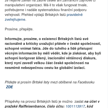
manipulativní organizaci. Má-li to však fungovat trvale,
potřebujeme i nadále systematickou finanční podporu
veřejnosti. Přehled výdajů Britských listů
pravidelně
zveřejňujeme
.
Prosíme, přispějte.
Informujte, prosíme, o existenci Britských listů své
racionálně a kriticky uvažující přátele v české společnosti,
schopné vnímat fakta. Jde do tuhého a lidé přístupní
věcným informacím by měli vědět, kde je získávat, aby byli
schopni korigovat šílený, iracionální většinový diskurs,
který nyní zavedl velkou část české společnosti na
nesmírně nebezpečnou cestu ke globální izolaci.
Přidejte si prosím Britské listy mezi oblíbené na Facebooku
ZDE
Příspěvky na provoz Britských listů je možno zaslat
na účet v
pražské Raiffeisenbance, číslo účtu:
1001113917
, kód