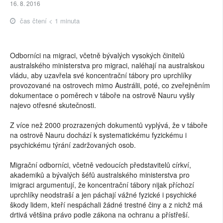
16. 8. 2016
čas čtení < 1 minuta
Odborníci na migraci, včetně bývalých vysokých činitelů
australského ministerstva pro migraci, naléhají na australskou
vládu, aby uzavřela své koncentrační tábory pro uprchlíky
provozované na ostrovech mimo Austrálii, poté, co zveřejněním
dokumentace o poměrech v táboře na ostrově Nauru vyšly
najevo otřesné skutečnosti.
Z více než 2000 prozrazených dokumentů vyplývá, že v táboře
na ostrově Nauru dochází k systematickému fyzickému i
psychickému týrání zadržovaných osob.
Migrační odborníci, včetně vedoucích představitelů církví,
akademiků a bývalých šéfů australského ministerstva pro
imigraci argumentují, že koncentrační tábory nijak příchozí
uprchlíky neodstraší a jen páchají vážné fyzické i psychické
škody lidem, kteří nespáchali žádné trestné činy a z nichž má
drtivá většina právo podle zákona na ochranu a přístřeší.