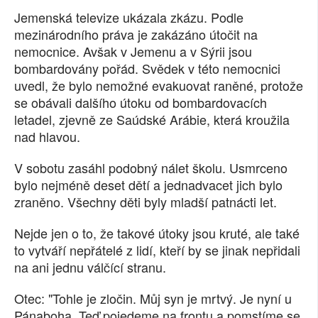
Jemenská televize ukázala zkázu. Podle
mezinárodního práva je zakázáno útočit na
nemocnice. Avšak v Jemenu a v Sýrii jsou
bombardovány pořád. Svědek v této nemocnici
uvedl, že bylo nemožné evakuovat raněné, protože
se obávali dalšího útoku od bombardovacích
letadel, zjevně ze Saúdské Arábie, která kroužila
nad hlavou.
V sobotu zasáhl podobný nálet školu. Usmrceno
bylo nejméně deset dětí a jednadvacet jich bylo
zraněno. Všechny děti byly mladší patnácti let.
Nejde jen o to, že takové útoky jsou kruté, ale také
to vytváří nepřátelé z lidí, kteří by se jinak nepřidali
na ani jednu válčící stranu.
Otec: "Tohle je zločin. Můj syn je mrtvý. Je nyní u
Pánaboha. Teď pojedeme na frontu a pomstíme se