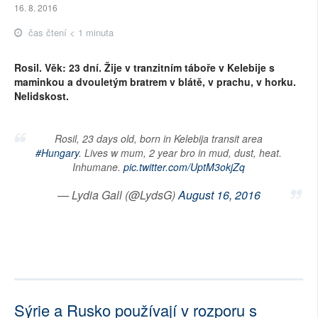
16. 8. 2016
čas čtení < 1 minuta
Rosil. Věk: 23 dní. Žije v tranzitním táboře v Kelebije s
maminkou a dvouletým bratrem v blátě, v prachu, v horku.
Nelidskost.
Rosil, 23 days old, born in Kelebija transit area
#Hungary
. Lives w mum, 2 year bro in mud, dust, heat.
Inhumane.
pic.twitter.com/UptM3okjZq
— Lydia Gall (@LydsG)
August 16, 2016
Sýrie a Rusko používají v rozporu s