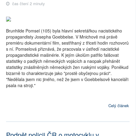
čas čtení 2 minuty
Brunhilde Pomsel (105) byla hlavní sekretářkou nacistického
propagandisty Josepha Goebbelse. V Mnichově má právě
premiéru dokumentární film, sestřihaný z třiceti hodin rozhovorů
s ní. Pomselová přiznává, že pracovala v ústředí nacistické
propagandistické mašinérie. K jejím úkolům patřilo falšovat
statistiky o padlých německých vojácích a naopak přehánět
statistiky znásilněných německých žen ruskými vojáky. Poněkud
bizarně to charakterizuje jako "prostě obyčejnou práci".
"Nedělala jsem nic jiného, než že jsem v Goebbelsově kanceláři
psala na stroji."
Celý článek
Podnět policii ČR o motocyklu v