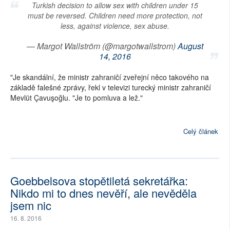
Turkish decision to allow sex with children under 15
must be reversed. Children need more protection, not
less, against violence, sex abuse.
— Margot Wallström (@margotwallstrom)
August
14, 2016
"Je skandální, že ministr zahraničí zveřejní něco takového na
základě falešné zprávy, řekl v televizi turecký ministr zahraničí
Mevlüt Çavuşoğlu. "Je to pomluva a lež."
Celý článek
Goebbelsova stopětiletá sekretářka:
Nikdo mi to dnes nevěří, ale nevěděla
jsem nic
16. 8. 2016