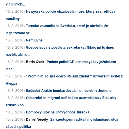
v civilních...
16. 8. 2016 /
Newyorská policie obžalovala muže, který zastřelil dva
muslimy
16. 8. 2016 /
Turecko zaútočilo na Švédsko, které je obvinilo, že
legalizovalo se...
16. 8. 2016 /
Nemluvně
16. 8. 2016 /
Goebbelsova stopětiletá sekretářka: Nikdo mi to dnes
nevěří, ale ne...
16. 8. 2016 /
Boris Cvek
Podnět policii ČR o motocyklu v ježnickém
lese
16. 8. 2016 /
"Promiň mi to, má dcero. Musím zůstat." Univerzitní učitel z
Aleppa
16. 8. 2016 /
Saúdská Arábie bombardovala nemocnici v Jemenu
16. 8. 2016 /
Odborníci na migraci naléhají na australskou vládu, aby
zrušila kon...
10. 8. 2016 /
Bombový útok na jihovýchodě Turecka
15. 8. 2016 /
Daniel Veselý
Za vzestupem radikálního islamismu stojí
západní politika