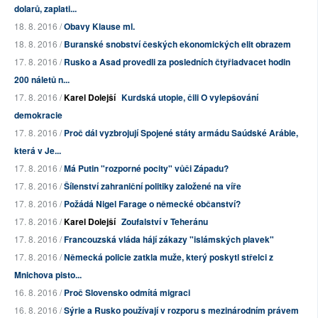
dolarů, zaplati...
18. 8. 2016 /
Obavy Klause ml.
18. 8. 2016 /
Buranské snobství českých ekonomických elit obrazem
17. 8. 2016 /
Rusko a Asad provedli za posledních čtyřiadvacet hodin
200 náletů n...
17. 8. 2016 /
Karel Dolejší
Kurdská utopie, čili O vylepšování
demokracie
17. 8. 2016 /
Proč dál vyzbrojují Spojené státy armádu Saúdské Arábie,
která v Je...
17. 8. 2016 /
Má Putin "rozporné pocity" vůči Západu?
17. 8. 2016 /
Šílenství zahraniční politiky založené na víře
17. 8. 2016 /
Požádá Nigel Farage o německé občanství?
17. 8. 2016 /
Karel Dolejší
Zoufalství v Teheránu
17. 8. 2016 /
Francouzská vláda hájí zákazy "islámských plavek"
17. 8. 2016 /
Německá policie zatkla muže, který poskytl střelci z
Mnichova pisto...
16. 8. 2016 /
Proč Slovensko odmítá migraci
16. 8. 2016 /
Sýrie a Rusko používají v rozporu s mezinárodním právem