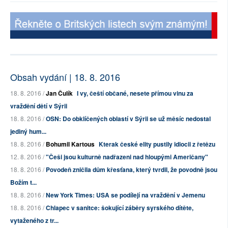
Obsah vydání | 18. 8. 2016
18. 8. 2016 /
Jan Čulík
I vy, čeští občané, nesete přímou vinu za
vraždění dětí v Sýrii
18. 8. 2016 /
OSN: Do obklíčených oblastí v Sýrii se už měsíc nedostal
jediný hum...
18. 8. 2016 /
Bohumil Kartous
Kterak české elity pustily idiocii z řetězu
12. 8. 2016 /
"Češi jsou kulturně nadřazeni nad hloupými Američany"
18. 8. 2016 /
Povodeň zničila dům křesťana, který tvrdil, že povodně jsou
Božím t...
18. 8. 2016 /
New York Times: USA se podílejí na vraždění v Jemenu
18. 8. 2016 /
Chlapec v sanitce: šokující záběry syrského dítěte,
vytaženého z tr...