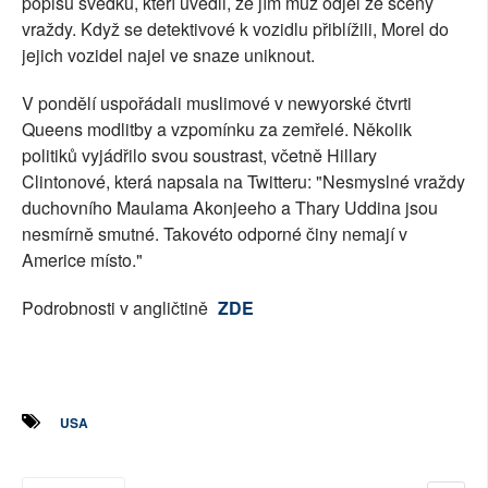
popisu svědků, kteří uvedli, že jím muž odjel ze scény
vraždy. Když se detektivové k vozidlu přiblížili, Morel do
jejich vozidel najel ve snaze uniknout.
V pondělí uspořádali muslimové v newyorské čtvrti
Queens modlitby a vzpomínku za zemřelé. Několik
politiků vyjádřilo svou soustrast, včetně Hillary
Clintonové, která napsala na Twitteru: "Nesmyslné vraždy
duchovního Maulama Akonjeeho a Thary Uddina jsou
nesmírně smutné. Takovéto odporné činy nemají v
Americe místo."
Podrobnosti v angličtině
ZDE
USA