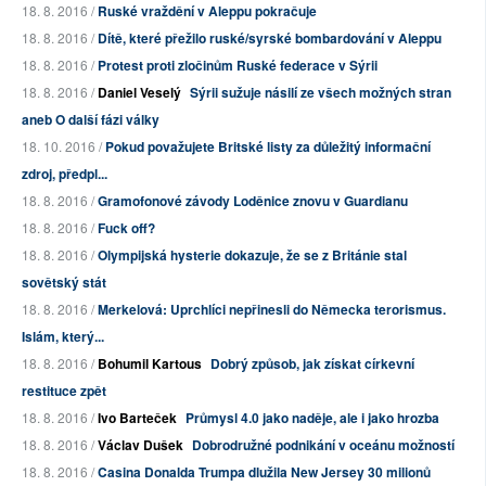
18. 8. 2016 /
Ruské vraždění v Aleppu pokračuje
18. 8. 2016 /
Dítě, které přežilo ruské/syrské bombardování v Aleppu
18. 8. 2016 /
Protest proti zločinům Ruské federace v Sýrii
18. 8. 2016 /
Daniel Veselý
Sýrii sužuje násilí ze všech možných stran
aneb O další fázi války
18. 10. 2016 /
Pokud považujete Britské listy za důležitý informační
zdroj, předpl...
18. 8. 2016 /
Gramofonové závody Loděnice znovu v Guardianu
18. 8. 2016 /
Fuck off?
18. 8. 2016 /
Olympijská hysterie dokazuje, že se z Británie stal
sovětský stát
18. 8. 2016 /
Merkelová: Uprchlíci nepřinesli do Německa terorismus.
Islám, který...
18. 8. 2016 /
Bohumil Kartous
Dobrý způsob, jak získat církevní
restituce zpět
18. 8. 2016 /
Ivo Barteček
Průmysl 4.0 jako naděje, ale i jako hrozba
18. 8. 2016 /
Václav Dušek
Dobrodružné podnikání v oceánu možností
18. 8. 2016 /
Casina Donalda Trumpa dlužila New Jersey 30 milionů