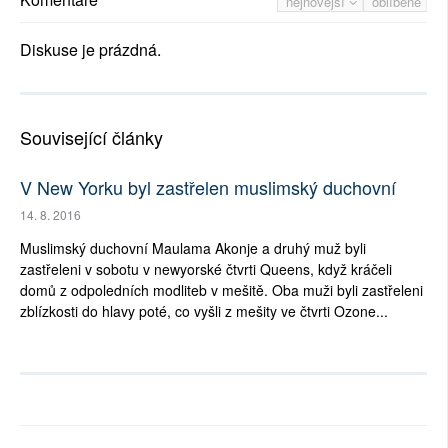
nejnovější
oblíbené
Diskuse je prázdná.
Související články
V New Yorku byl zastřelen muslimský duchovní
14. 8. 2016
Muslimský duchovní Maulama Akonje a druhý muž byli
zastřeleni v sobotu v newyorské čtvrti Queens, když kráčeli
domů z odpoledních modliteb v mešitě. Oba muži byli zastřeleni
zblízkosti do hlavy poté, co vyšli z mešity ve čtvrti Ozone...