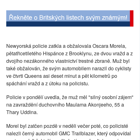
SOCIÁLNÍ SÍTĚ
RUBRIKY
PLNÁ VERZE STRÁNEK
Newyorská policie zatkla a obžalovala Oscara Morela,
pětatřicetiletého Hispánce z Brooklynu, ze dvou vražd a z
dvojího nezákonného vlastnictví trestné zbraně. Muž byl
také obžalován, že svým automobilem narazil do cyklisty
ve čtvrti Queens asi deset minut a pět kilometrů po
spáchání vražd a z útoku na policistu.
Policie v pondělí uvedla, že muž měl "silný osobní zájem"
na zavraždění duchovního Maulama Akonjeeho, 55 a
Thary Uddina.
Morel byl zatčen pozdě v neděli večer poté, co policisté
nalezli černý automobil GMC Trailblazer, který odpovídal