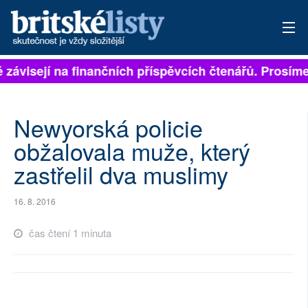
ě závisejí na finančních příspěvcích čtenářů. Prosíme,
PŘIHLÁSIT
AKTUÁLNÍ VYDÁNÍ
Newyorská policie
ARCHIV
obžalovala muže, který
zastřelil dva muslimy
ROZHOVORY
TÉMATA
16. 8. 2016
NEJČTENĚJŠÍ ZA 7 DNÍ
čas čtení 1 minuta
AUTOŘI
PŘÍSPĚVKY NA PROVOZ