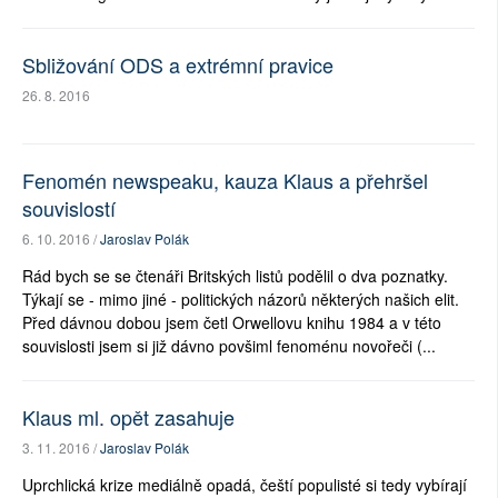
Sbližování ODS a extrémní pravice
26. 8. 2016
Fenomén newspeaku, kauza Klaus a přehršel
souvislostí
6. 10. 2016 /
Jaroslav Polák
Rád bych se se čtenáři Britských listů podělil o dva poznatky.
Týkají se - mimo jiné - politických názorů některých našich elit.
Před dávnou dobou jsem četl Orwellovu knihu 1984 a v této
souvislosti jsem si již dávno povšiml fenoménu novořeči (...
Klaus ml. opět zasahuje
3. 11. 2016 /
Jaroslav Polák
Uprchlická krize mediálně opadá, čeští populisté si tedy vybírají