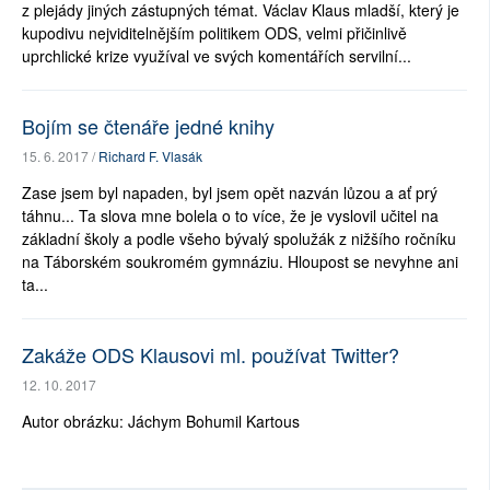
z plejády jiných zástupných témat. Václav Klaus mladší, který je
kupodivu nejviditelnějším politikem ODS, velmi přičinlivě
uprchlické krize využíval ve svých komentářích servilní...
Bojím se čtenáře jedné knihy
15. 6. 2017 /
Richard F. Vlasák
Zase jsem byl napaden, byl jsem opět nazván lůzou a ať prý
táhnu... Ta slova mne bolela o to více, že je vyslovil učitel na
základní školy a podle všeho bývalý spolužák z nižšího ročníku
na Táborském soukromém gymnáziu. Hloupost se nevyhne ani
ta...
Zakáže ODS Klausovi ml. používat Twitter?
12. 10. 2017
Autor obrázku: Jáchym Bohumil Kartous