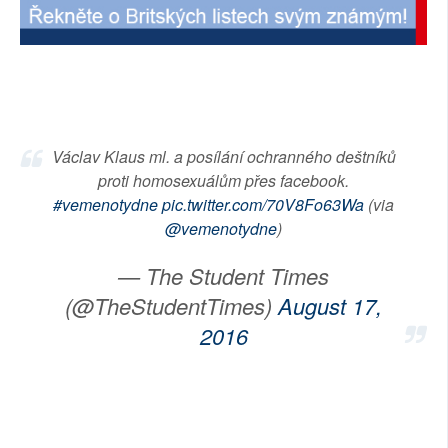
SOCIÁLNÍ SÍTĚ
RUBRIKY
PLNÁ VERZE STRÁNEK
Václav Klaus ml. a posílání ochranného deštníků
proti homosexuálům přes facebook.
#vemenotydne
pic.twitter.com/70V8Fo63Wa
(via
@vemenotydne
)
— The Student Times
(@TheStudentTimes)
August 17,
2016