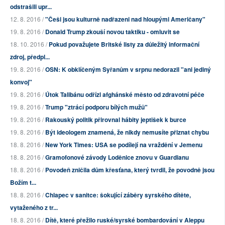
odstrašili upr...
12. 8. 2016 /
"Češi jsou kulturně nadřazeni nad hloupými Američany"
19. 8. 2016 /
Donald Trump zkouší novou taktiku - omluvit se
18. 10. 2016 /
Pokud považujete Britské listy za důležitý informační
zdroj, předpl...
19. 8. 2016 /
OSN: K obklíčeným Syřanům v srpnu nedorazil "ani jediný
konvoj"
19. 8. 2016 /
Útok Talibánu odřízl afghánské město od zdravotní péče
19. 8. 2016 /
Trump "ztrácí podporu bílých mužů"
19. 8. 2016 /
Rakouský politik přirovnal hábity jeptišek k burce
19. 8. 2016 /
Být ideologem znamená, že nikdy nemusíte přiznat chybu
18. 8. 2016 /
New York Times: USA se podílejí na vraždění v Jemenu
18. 8. 2016 /
Gramofonové závody Loděnice znovu v Guardianu
18. 8. 2016 /
Povodeň zničila dům křesťana, který tvrdil, že povodně jsou
Božím t...
18. 8. 2016 /
Chlapec v sanitce: šokující záběry syrského dítěte,
vytaženého z tr...
18. 8. 2016 /
Dítě, které přežilo ruské/syrské bombardování v Aleppu