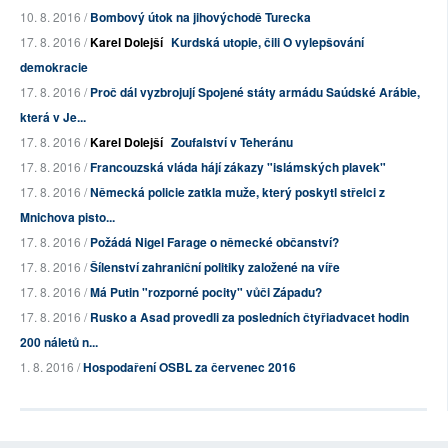
10. 8. 2016 /
Bombový útok na jihovýchodě Turecka
17. 8. 2016 /
Karel Dolejší
Kurdská utopie, čili O vylepšování
demokracie
17. 8. 2016 /
Proč dál vyzbrojují Spojené státy armádu Saúdské Arábie,
která v Je...
17. 8. 2016 /
Karel Dolejší
Zoufalství v Teheránu
17. 8. 2016 /
Francouzská vláda hájí zákazy "islámských plavek"
17. 8. 2016 /
Německá policie zatkla muže, který poskytl střelci z
Mnichova pisto...
17. 8. 2016 /
Požádá Nigel Farage o německé občanství?
17. 8. 2016 /
Šílenství zahraniční politiky založené na víře
17. 8. 2016 /
Má Putin "rozporné pocity" vůči Západu?
17. 8. 2016 /
Rusko a Asad provedli za posledních čtyřiadvacet hodin
200 náletů n...
1. 8. 2016 /
Hospodaření OSBL za červenec 2016