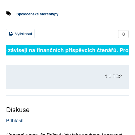
Společenské stereotypy
0
Vytisknout
lně závisejí na finančních příspěvcích čtenářů. Prosím
14792
Diskuse
Přihlásit
Upozorňujeme, že Britské listy jako soukromý server si