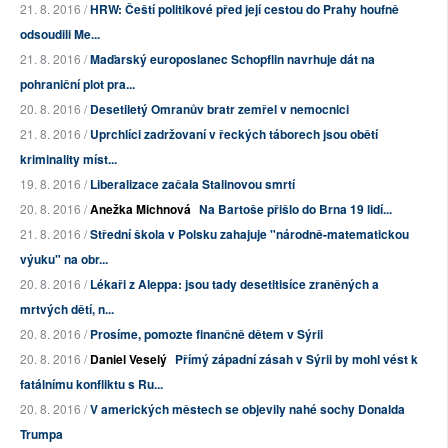
21. 8. 2016 /
HRW: Čeští politikové před její cestou do Prahy houfně
odsoudili Me...
21. 8. 2016 /
Maďarský europoslanec Schopflin navrhuje dát na
pohraniční plot pra...
20. 8. 2016 /
Desetiletý Omranův bratr zemřel v nemocnici
21. 8. 2016 /
Uprchlíci zadržovaní v řeckých táborech jsou obětí
kriminality míst...
19. 8. 2016 /
Liberalizace začala Stalinovou smrtí
20. 8. 2016 /
Anežka Michnová
Na Bartoše přišlo do Brna 19 lidí...
21. 8. 2016 /
Střední škola v Polsku zahajuje "národně-matematickou
výuku" na obr...
20. 8. 2016 /
Lékaři z Aleppa: jsou tady desetitisíce zraněných a
mrtvých dětí, n...
20. 8. 2016 /
Prosíme, pomozte finančně dětem v Sýrii
20. 8. 2016 /
Daniel Veselý
Přímý západní zásah v Sýrii by mohl vést k
fatálnímu konfliktu s Ru...
20. 8. 2016 /
V amerických městech se objevily nahé sochy Donalda
Trumpa