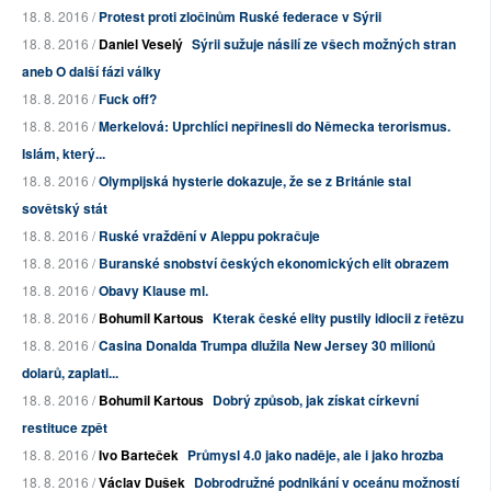
18. 8. 2016 /
Protest proti zločinům Ruské federace v Sýrii
18. 8. 2016 /
Daniel Veselý
Sýrii sužuje násilí ze všech možných stran
aneb O další fázi války
18. 8. 2016 /
Fuck off?
18. 8. 2016 /
Merkelová: Uprchlíci nepřinesli do Německa terorismus.
Islám, který...
18. 8. 2016 /
Olympijská hysterie dokazuje, že se z Británie stal
sovětský stát
18. 8. 2016 /
Ruské vraždění v Aleppu pokračuje
18. 8. 2016 /
Buranské snobství českých ekonomických elit obrazem
18. 8. 2016 /
Obavy Klause ml.
18. 8. 2016 /
Bohumil Kartous
Kterak české elity pustily idiocii z řetězu
18. 8. 2016 /
Casina Donalda Trumpa dlužila New Jersey 30 milionů
dolarů, zaplati...
18. 8. 2016 /
Bohumil Kartous
Dobrý způsob, jak získat církevní
restituce zpět
18. 8. 2016 /
Ivo Barteček
Průmysl 4.0 jako naděje, ale i jako hrozba
18. 8. 2016 /
Václav Dušek
Dobrodružné podnikání v oceánu možností