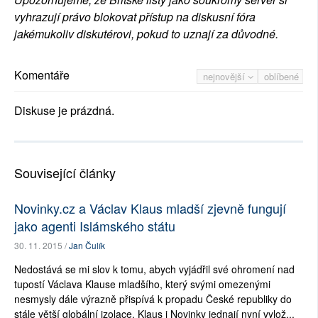
vyhrazují právo blokovat přístup na diskusní fóra
jakémukoliv diskutérovi, pokud to uznají za důvodné.
Komentáře
nejnovější
oblíbené
Diskuse je prázdná.
Související články
Novinky.cz a Václav Klaus mladší zjevně fungují
jako agenti Islámského státu
30. 11. 2015 /
Jan Čulík
Nedostává se mi slov k tomu, abych vyjádřil své ohromení nad
tupostí Václava Klause mladšího, který svými omezenými
nesmysly dále výrazně přispívá k propadu České republiky do
stále větší globální izolace. Klaus i Novinky jednají nyní vylož...