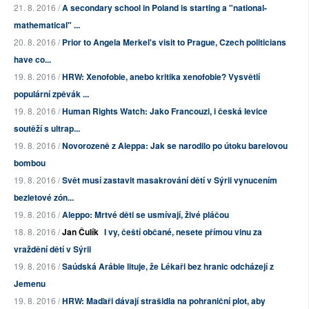
21. 8. 2016 /
A secondary school in Poland is starting a "national-
mathematical" ...
20. 8. 2016 /
Prior to Angela Merkel's visit to Prague, Czech politicians
have co...
19. 8. 2016 /
HRW: Xenofobie, anebo kritika xenofobie? Vysvětlí
populární zpěvák ...
19. 8. 2016 /
Human Rights Watch: Jako Francouzi, i česká levice
soutěží s ultrap...
19. 8. 2016 /
Novorozeně z Aleppa: Jak se narodilo po útoku barelovou
bombou
19. 8. 2016 /
Svět musí zastavit masakrování dětí v Sýrii vynucením
bezletové zón...
19. 8. 2016 /
Aleppo: Mrtvé děti se usmívají, živé pláčou
18. 8. 2016 /
Jan Čulík
I vy, čeští občané, nesete přímou vinu za
vraždění dětí v Sýrii
19. 8. 2016 /
Saúdská Arábie lituje, že Lékaři bez hranic odcházejí z
Jemenu
19. 8. 2016 /
HRW: Maďaři dávají strašidla na pohraniční plot, aby