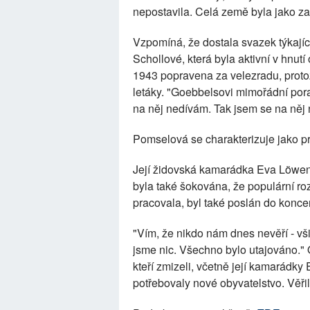
nepostavila. Celá země byla jako z
Vzpomíná, že dostala svazek týkající
Schollové, která byla aktivní v hnut
1943 popravena za velezradu, proto
letáky. "Goebbelsovi mimořádní porad
na něj nedívám. Tak jsem se na něj 
Pomselová se charakterizuje jako pro
Její židovská kamarádka Eva Löwen
byla také šokována, že populární ro
pracovala, byl také poslán do konce
"Vím, že nikdo nám dnes nevěří - vši
jsme nic. Všechno bylo utajováno." Od
kteří zmizeli, včetně její kamarádky 
potřebovaly nové obyvatelstvo. Věřil