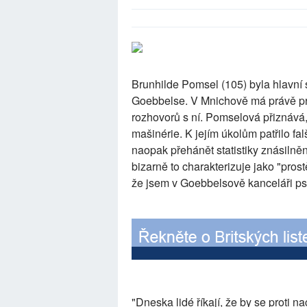
Brunhilde Pomsel (105) byla hlavní
Goebbelse. V Mnichově má právě prem
rozhovorů s ní. Pomselová přiznává,
mašinérie. K jejím úkolům patřilo fa
naopak přehánět statistiky znásiln
bizarně to charakterizuje jako "pros
že jsem v Goebbelsově kanceláři psal
"Dneska lidé říkají, že by se proti na