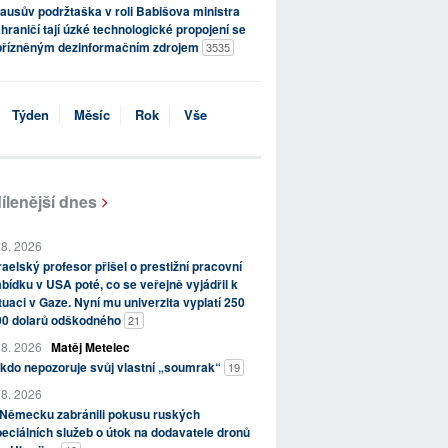
ausův podržtaška v roli Babišova ministra
hraničí tají úzké technologické propojení se
přízněným dezinformačním zdrojem
3535
Týden
Měsíc
Rok
Vše
ílenější dnes
 8. 2026
raelský profesor přišel o prestižní pracovní
bídku v USA poté, co se veřejně vyjádřil k
tuaci v Gaze. Nyní mu univerzita vyplatí 250
00 dolarů odškodného
21
 8. 2026
Matěj Metelec
kdo nepozoruje svůj vlastní „soumrak“
19
 8. 2026
 Německu zabránili pokusu ruských
eciálních služeb o útok na dodavatele dronů