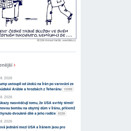
enější
 8. 2026
ump ustoupil od útoků na Írán po varování ze
aúdské Arábie a hrozbách z Teheránu
10099
 8. 2026
kazy nasvědčují tomu, že USA svrhly téměř
novou bombu na obytný dům v Íránu, přičemž
hynulo dvouleté dítě a jeho rodiče
9339
 8. 2026
vá jednání mezi USA a Íránem jsou pro