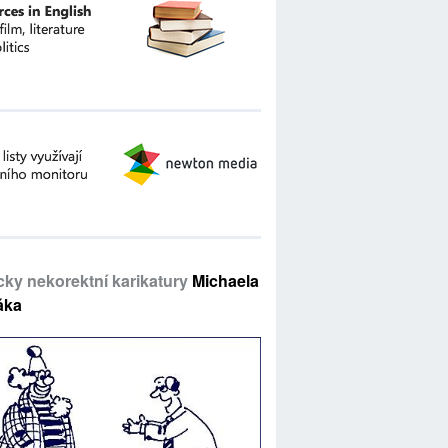
icky nekorektní karikatury
Michaela
áka