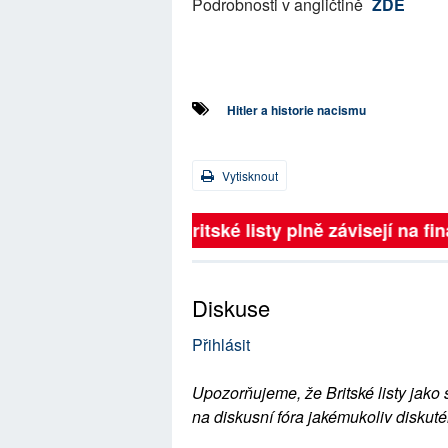
Podrobnosti v angličtině
ZDE
Hitler a historie nacismu
Vytisknout
Britské listy plně závisejí na 
Diskuse
Přihlásit
Upozorňujeme, že Britské listy jako 
na diskusní fóra jakémukoliv diskuté