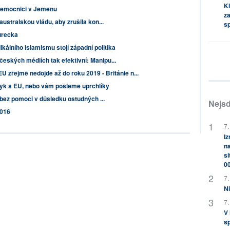
Kl
nemocnici v Jemenu
za
australskou vládu, aby zrušila kon...
s
urecka
kálního islamismu stojí západní politika
eských médiích tak efektivní: Manipu...
U zřejmě nedojde až do roku 2019 - Británie n...
tyk s EU, nebo vám pošleme uprchlíky
l bez pomoci v důsledku ostudných ...
Nejsd
2016
7.
Iz
na
si
0
7.
Ni
7.
V
sp