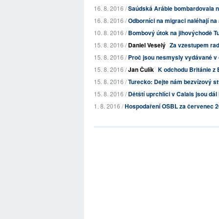
16. 8. 2016 /
Saúdská Arábie bombardovala 
16. 8. 2016 /
Odborníci na migraci naléhají na 
10. 8. 2016 /
Bombový útok na jihovýchodě T
15. 8. 2016 /
Daniel Veselý
Za vzestupem radi
15. 8. 2016 /
Proč jsou nesmysly vydávané v č
15. 8. 2016 /
Jan Čulík
K odchodu Británie z E
15. 8. 2016 /
Turecko: Dejte nám bezvízový s
15. 8. 2016 /
Dětští uprchlíci v Calais jsou dá
1. 8. 2016 /
Hospodaření OSBL za červenec 