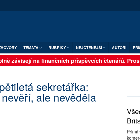
ZHOVORY
TÉMATA
RUBRIKY
NEJČTENĚJŠÍ
AUTOŘI
PŘÍ
lně závisejí na finančních příspěvcích čtenářů. Prosím
ětiletá sekretářka:
 nevěří, ale nevěděla
Všec
Brit
Primár
komerc