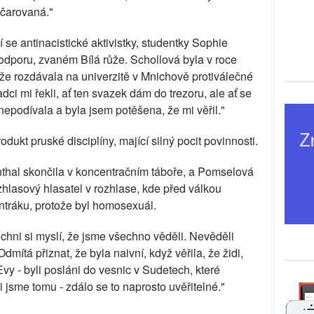
ačarovaná."
 se antinacistické aktivistky, studentky Sophie
í odporu, zvaném Bílá růže. Schollová byla v roce
že rozdávala na univerzitě v Mnichově protiválečné
ci mi řekli, ať ten svazek dám do trezoru, ale ať se
nepodívala a byla jsem potěšena, že mi věřil."
dukt pruské disciplíny, mající silný pocit povinnosti.
thal skončila v koncentračním táboře, a Pomselová
zhlasový hlasatel v rozhlase, kde před válkou
ntráku, protože byl homosexuál.
chni si myslí, že jsme všechno věděli. Nevěděli
mítá přiznat, že byla naivní, když věřila, že židi,
Evy - byli posláni do vesnic v Sudetech, které
i jsme tomu - zdálo se to naprosto uvěřitelné."