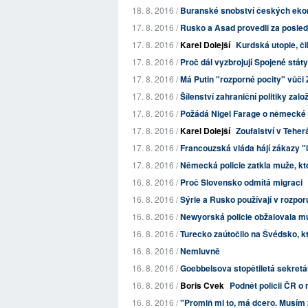
18. 8. 2016 /
Buranské snobství českých eko
17. 8. 2016 /
Rusko a Asad provedli za posledn
17. 8. 2016 /
Karel Dolejší
Kurdská utopie, č
17. 8. 2016 /
Proč dál vyzbrojují Spojené stát
17. 8. 2016 /
Má Putin "rozporné pocity" vůči
17. 8. 2016 /
Šílenství zahraniční politiky zalo
17. 8. 2016 /
Požádá Nigel Farage o německé
17. 8. 2016 /
Karel Dolejší
Zoufalství v Teher
17. 8. 2016 /
Francouzská vláda hájí zákazy 
17. 8. 2016 /
Německá policie zatkla muže, kter
16. 8. 2016 /
Proč Slovensko odmítá migraci
16. 8. 2016 /
Sýrie a Rusko používají v rozpor
16. 8. 2016 /
Newyorská policie obžalovala mu
16. 8. 2016 /
Turecko zaútočilo na Švédsko, kter
16. 8. 2016 /
Nemluvně
16. 8. 2016 /
Goebbelsova stopětiletá sekretářk
16. 8. 2016 /
Boris Cvek
Podnět policii ČR o
16. 8. 2016 /
"Promiň mi to, má dcero. Musím z