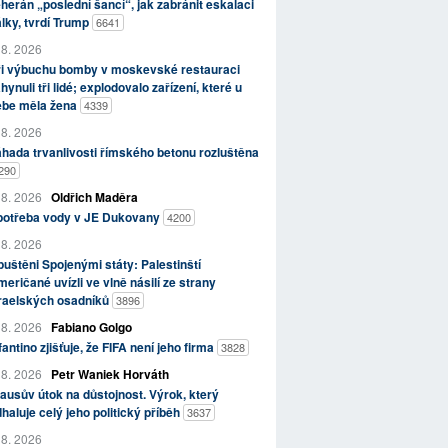
herán „poslední šancí“, jak zabránit eskalaci
lky, tvrdí Trump
6641
 8. 2026
ři výbuchu bomby v moskevské restauraci
hynuli tři lidé; explodovalo zařízení, které u
ebe měla žena
4339
 8. 2026
hada trvanlivosti římského betonu rozluštěna
290
 8. 2026
Oldřich Maděra
potřeba vody v JE Dukovany
4200
 8. 2026
uštěni Spojenými státy: Palestinští
eričané uvízli ve vlně násilí ze strany
zraelských osadníků
3896
 8. 2026
Fabiano Golgo
fantino zjišťuje, že FIFA není jeho firma
3828
 8. 2026
Petr Waniek Horváth
ausův útok na důstojnost. Výrok, který
haluje celý jeho politický příběh
3637
 8. 2026