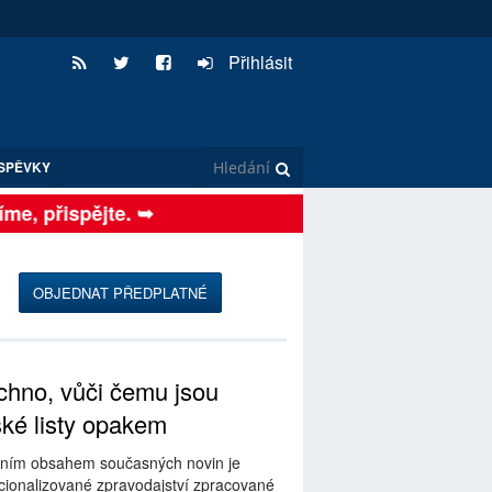
Přihlásit
SPĚVKY
e, přispějte. ➥
OBJEDNAT PŘEDPLATNÉ
hno, vůči čemu jsou
ské listy opakem
ním obsahem současných novin je
ionalizované zpravodajství zpracované