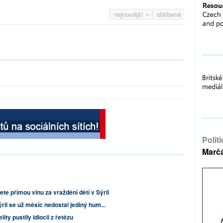
nejnovější
oblíbené
Polit
Marč
sete přímou vinu za vraždění dětí v Sýrii
rii se už měsíc nedostal jediný hum...
ity pustily idiocii z řetězu