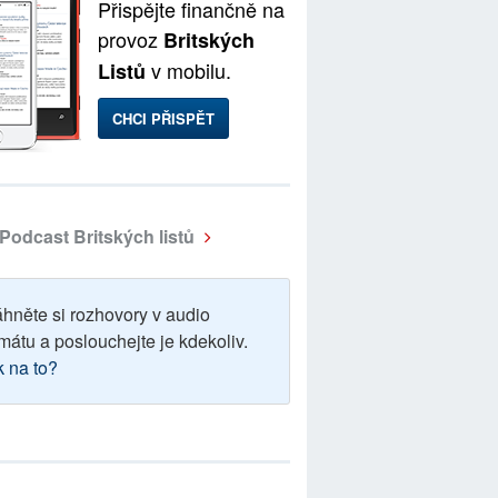
Přispějte finančně na
provoz
Britských
v mobilu.
Listů
CHCI PŘISPĚT
Podcast Britských listů
áhněte si rozhovory v audio
mátu a poslouchejte je kdekoliv.
k na to?