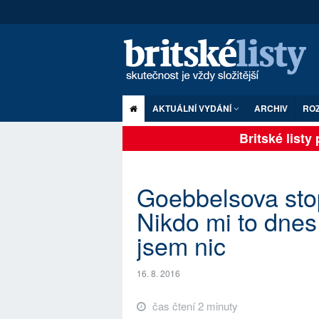
AKTUÁLNÍ VYDÁNÍ
ARCHIV
RO
Britské listy p
Goebbelsova stop
Nikdo mi to dnes
jsem nic
16. 8. 2016
čas čtení 2 minuty