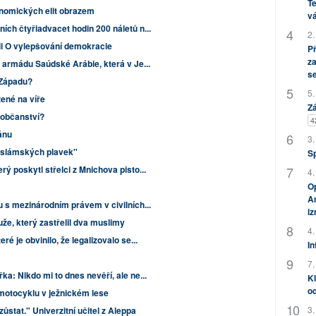
Te
nomických elit obrazem
vá
ích čtyřiadvacet hodin 200 náletů n...
2.
ili O vylepšování demokracie
P
za
y armádu Saúdské Arábie, která v Je...
s
 Západu?
5.
žené na víře
Zá
 občanství?
4
ánu
3.
"islámských plavek"
S
ý poskytl střelci z Mnichova pisto...
4.
Op
Am
u s mezinárodním právem v civilních...
i
že, který zastřelil dva muslimy
4.
é je obvinilo, že legalizovalo se...
In
7.
a: Nikdo mi to dnes nevěří, ale ne...
Kl
od
 motocyklu v ježnickém lese
3.
ůstat." Univerzitní učitel z Aleppa