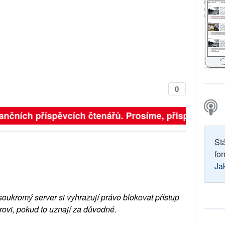
0
finančních příspěvcích čtenářů. Prosíme, přispějte. ➥
St
for
Ja
soukromý server si vyhrazují právo blokovat přístup
rovi, pokud to uznají za důvodné.