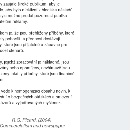
by zaujalo široké publikum, aby je
lo, aby bylo efektivní z hlediska nákladů
bylo možno prodat pozornost publika
telům reklamy.
kem je, že jsou přehlíženy příběhy, které
ly pohoršit, a přednost dostávají
y, které jsou přijatelné a zábavné pro
počet čtenářů.
y, jejichž zpracování je nákladné, jsou
vány nebo opomíjeny, nevšímavě jsou
zeny také ty příběhy, které jsou finančně
ní.
 vede k homogenizaci obsahu novin, k
vání o bezpečných otázkách a omezení
názorů a vyjadřovaných myšlenek.
R.G. Picard, (2004)
“Commercialism and newspaper