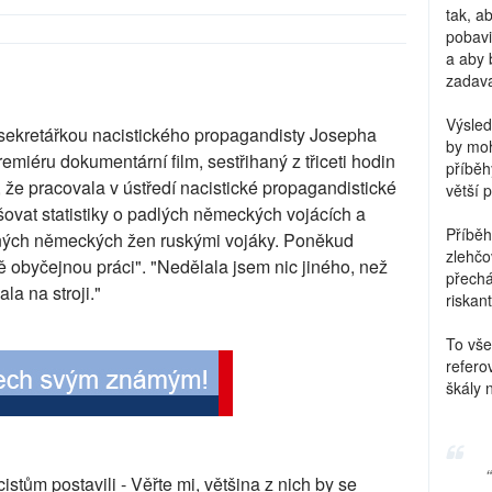
tak, a
pobavi
a aby 
zadava
Výsled
 sekretářkou nacistického propagandisty Josepha
by moh
iéru dokumentární film, sestřihaný z třiceti hodin
příběh
 že pracovala v ústředí nacistické propagandistické
větší 
lšovat statistiky o padlých německých vojácích a
Příběh
ěných německých žen ruskými vojáky. Poněkud
zlehčo
tě obyčejnou práci". "Nedělala jsem nic jiného, než
přechá
a na stroji."
riskant
To vše
refero
škály 
cistům postavili - Věřte mi, většina z nich by se