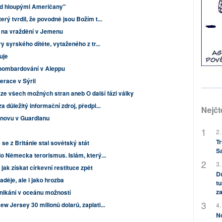
nad hloupými Američany"
rý tvrdil, že povodně jsou Božím t...
í na vraždění v Jemenu
y syrského dítěte, vytaženého z tr...
uje
é bombardování v Aleppu
erace v Sýrii
lí ze všech možných stran aneb O další fázi války
a důležitý informační zdroj, předpl...
Nejčt
novu v Guardianu
2.
Tr
se z Británie stal sovětský stát
S
do Německa terorismus. Islám, který...
3.
jak získat církevní restituce zpět
Dů
aděje, ale i jako hrozba
tu
za
nikání v oceánu možností
w Jersey 30 milionů dolarů, zaplati...
4.
No