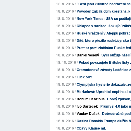
12. 8. 2016 /
"Češi jsou kulturně nadřazeni 
18. 8. 2016 /
Povodeň zničila dům křesťana, kte
18. 8. 2016 /
New York Times: USA se podílej
18. 8. 2016 /
Chlapec v sanitce: šokující záběr
18. 8. 2016 /
Ruské vraždění v Aleppu pokrač
18. 8. 2016 /
Dítě, které přežilo ruské/syrsk
18. 8. 2016 /
Protest proti zločinům Ruské fed
18. 8. 2016 /
Daniel Veselý
Sýrii sužuje nási
18. 10. 2016 /
Pokud považujete Britské listy z
18. 8. 2016 /
Gramofonové závody Loděnice z
18. 8. 2016 /
Fuck off?
18. 8. 2016 /
Olympijská hysterie dokazuje, že 
18. 8. 2016 /
Merkelová: Uprchlíci nepřinesli 
18. 8. 2016 /
Bohumil Kartous
Dobrý způsob, 
18. 8. 2016 /
Ivo Barteček
Průmysl 4.0 jako n
18. 8. 2016 /
Václav Dušek
Dobrodružné pod
18. 8. 2016 /
Casina Donalda Trumpa dlužila Ne
18. 8. 2016 /
Obavy Klause ml.