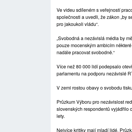
Ve videu sdíleném s veřejností prac
společnosti a uvedli, že zákon „by s
pro jakoukoli vládu“.
„Svobodná a nezávislá média by mě
pouze mocenským ambicím některé pol
nadále pracovat svobodně.“
Více než 80 000 lidí podepsalo ote
parlamentu na podporu nezávislé 
V zemi rostou obavy o svobodu tisku
Průzkum Výboru pro nezávislost redak
slovenských respondentů vyjádřilo 
lety.
Nejvíce kritiky mají mladí lidé. Průz