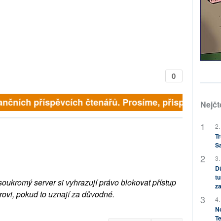
0
finančních příspěvcích čtenářů. Prosíme, přispějte. ➥
Nejčt
2.
Tr
S
3.
Dů
tu
soukromý server si vyhrazují právo blokovat přístup
za
rovi, pokud to uznají za důvodné.
4.
No
Te