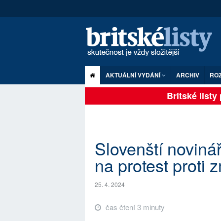
AKTUÁLNÍ VYDÁNÍ
ARCHIV
RO
Britské listy p
Slovenští novinář
na protest proti
25. 4. 2024
čas čtení 3 minuty