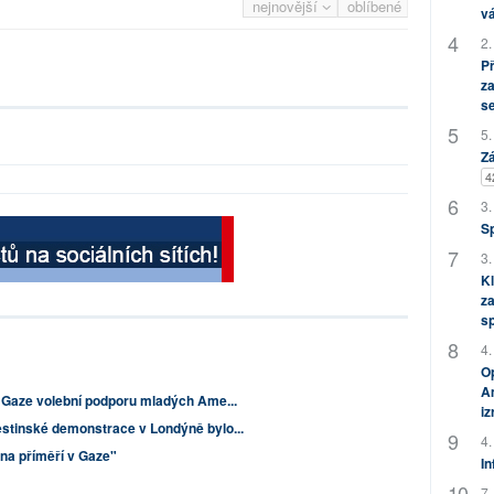
nejnovější
oblíbené
vá
2.
P
za
s
5.
Zá
4
3.
S
3.
Kl
za
s
4.
Op
Am
i Gaze volební podporu mladých Ame...
i
lestinské demonstrace v Londýně bylo...
4.
na příměří v Gaze"
In
7.