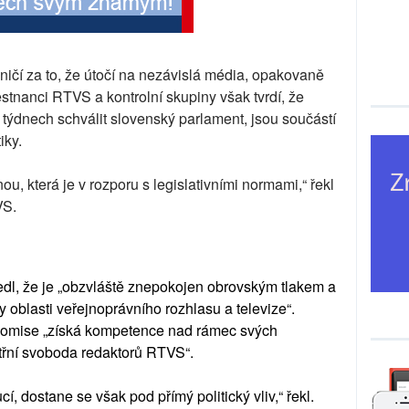
raničí za to, že útočí na nezávislá média, opakovaně
tnanci RTVS a kontrolní skupiny však tvrdí, že
h týdnech schválit slovenský parlament, jsou součástí
iky.
, která je v rozporu s legislativními normami,“ řekl
VS.
dl, že je „obzvláště znepokojen obrovským tlakem a
 oblasti veřejnoprávního rozhlasu a televize“.
á komise „získá kompetence nad rámec svých
třní svoboda redaktorů RTVS“.
í, dostane se však pod přímý politický vliv,“ řekl.