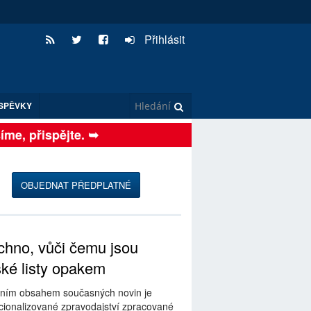
Přihlásit
SPĚVKY
e, přispějte. ➥
OBJEDNAT PŘEDPLATNÉ
hno, vůči čemu jsou
ské listy opakem
ním obsahem současných novin je
ionalizované zpravodajství zpracované