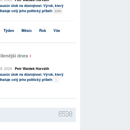
ausův útok na důstojnost. Výrok, který
haluje celý jeho politický příběh
3290
Týden
Měsíc
Rok
Vše
ílenější dnes
 8. 2026
Petr Waniek Horváth
ausův útok na důstojnost. Výrok, který
haluje celý jeho politický příběh
1
6530