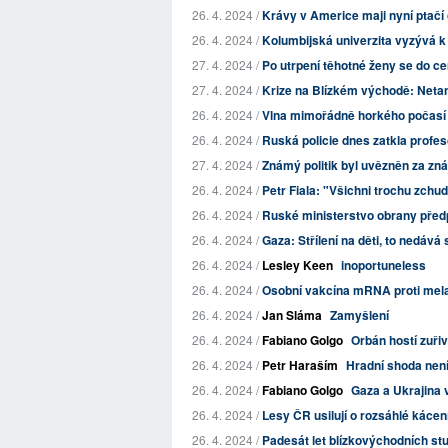
26. 4. 2024 /
Krávy v Americe maji nyní ptačí c
26. 4. 2024 /
Kolumbijská univerzita vyzývá k
27. 4. 2024 /
Po utrpení těhotné ženy se do cen
27. 4. 2024 /
Krize na Blízkém východě: Netanj
26. 4. 2024 /
Vlna mimořádně horkého počasí sp
26. 4. 2024 /
Ruská policie dnes zatkla profeso
27. 4. 2024 /
Známý politik byl uvězněn za zn
26. 4. 2024 /
Petr Fiala: "Všichni trochu zchu
26. 4. 2024 /
Ruské ministerstvo obrany před
26. 4. 2024 /
Gaza: Střílení na děti, to nedává
26. 4. 2024 /
Lesley Keen
inoportuneless
26. 4. 2024 /
Osobní vakcína mRNA proti melan
26. 4. 2024 /
Jan Sláma
Zamyšlení
26. 4. 2024 /
Fabiano Golgo
Orbán hostí zuři
26. 4. 2024 /
Petr Haraším
Hradní shoda nen
26. 4. 2024 /
Fabiano Golgo
Gaza a Ukrajina v
26. 4. 2024 /
Lesy ČR usilují o rozsáhlé kácen
26. 4. 2024 /
Padesát let blízkovýchodních studi