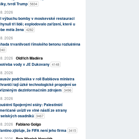
lky, tvrdí Trump
5834
 8. 2026
ři výbuchu bomby v moskevské restauraci
hynuli tři lidé; explodovalo zařízení, které u
ebe měla žena
4282
 8. 2026
hada trvanlivosti římského betonu rozluštěna
240
 8. 2026
Oldřich Maděra
potřeba vody v JE Dukovany
4148
 8. 2026
ausův podržtaška v roli Babišova ministra
hraničí tají úzké technologické propojení se
přízněným dezinformačním zdrojem
3496
 8. 2026
uštěni Spojenými státy: Palestinští
eričané uvízli ve vlně násilí ze strany
zraelských osadníků
3467
 8. 2026
Fabiano Golgo
fantino zjišťuje, že FIFA není jeho firma
3415
 8. 2026
Petr Waniek Horváth