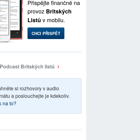
Přispějte finančně na
provoz
Britských
v mobilu.
Listů
CHCI PŘISPĚT
Podcast Britských listů
áhněte si rozhovory v audio
mátu a poslouchejte je kdekoliv.
k na to?