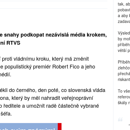
tak, a
pobavi
a aby 
zadava
Výsled
ze snahy podkopat nezávislá média krokem,
by moh
vní RTVS
příběh
větší 
í proti vládnímu kroku, který má změnit
Příběh
 že populistický premiér Robert Fico a jeho
zlehčo
édií.
přechá
riskant
lékli do černého, den poté, co slovenská vláda
To vše
kona, který by měl nahradit veřejnoprávní
refero
škály 
o ředitele a umožnit radě částečně vybrané
šéfa.