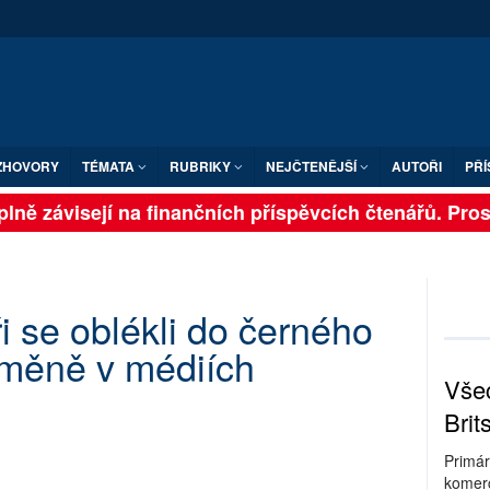
ZHOVORY
TÉMATA
RUBRIKY
NEJČTENĚJŠÍ
AUTOŘI
PŘÍ
lně závisejí na finančních příspěvcích čtenářů. Prosím
i se oblékli do černého
 změně v médiích
Všec
Brit
Primár
komerc