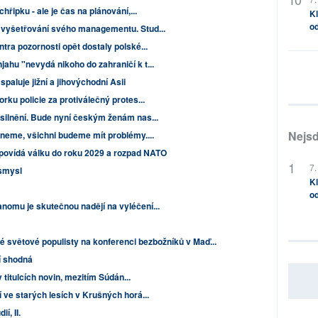
hřipku - ale je čas na plánování,...
Kl
od
 vyšetřování svého managementu. Stud...
tra pozornosti opět dostaly polské...
ahu "nevydá nikoho do zahraničí k t...
aluje jižní a jihovýchodní Asii
rku policie za protiválečný protes...
ásilnění. Bude nyní českým ženám nas...
Nejsd
dneme, všichni budeme mít problémy....
povídá válku do roku 2029 a rozpad NATO
7.
 smysl
Kl
od
omu je skutečnou nadějí na vyléčení...
vé světové populisty na konferenci bezbožníků v Maď...
í shodná
 titulcích novin, mezitím Súdán...
í ve starých lesích v Krušných horá...
í, II.