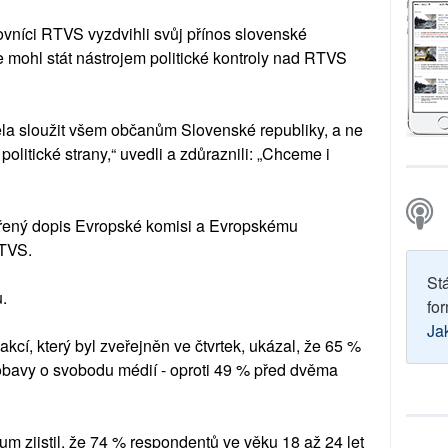
ovníci RTVS vyzdvihli svůj přínos slovenské
e mohl stát nástrojem politické kontroly nad RTVS
la sloužit všem občanům Slovenské republiky, a ne
itické strany,“ uvedli a zdůraznili: „Chceme i
vřený dopis Evropské komisi a Evropskému
RTVS.
St
.
for
Ja
cí, který byl zveřejněn ve čtvrtek, ukázal, že 65 %
obavy o svobodu médií - oproti 49 % před dvěma
kum zjistil, že 74 % respondentů ve věku 18 až 24 let