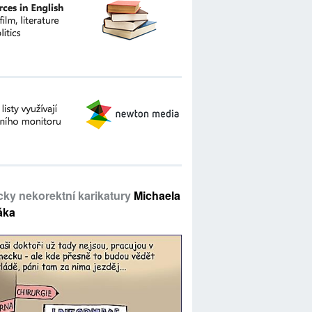
icky nekorektní karikatury
Michaela
áka