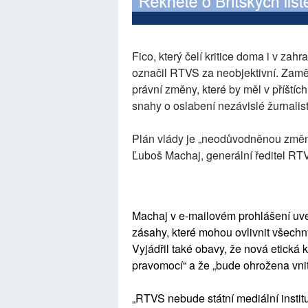
Fico, který čelí kritice doma i v zah
označil RTVS za neobjektivní. Zaměs
právní změny, které by měl v příštíc
snahy o oslabení nezávislé žurnalist
Plán vlády je „neodůvodněnou změnou
Ľuboš Machaj, generální ředitel RT
Machaj v e-mailovém prohlášení uve
zásahy, které mohou ovlivnit všechny
Vyjádřil také obavy, že nová etick
pravomocí“ a že „bude ohrožena vni
„RTVS nebude státní mediální instituc