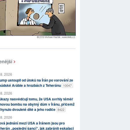
enější
 8. 2026
ump ustoupil od útoků na Írán po varování ze
aúdské Arábie a hrozbách z Teheránu
10047
 8. 2026
kazy nasvědčují tomu, že USA svrhly téměř
novou bombu na obytný dům v Íránu, přičemž
hynulo dvouleté dítě a jeho rodiče
8422
 8. 2026
vá jednání mezi USA a Íránem jsou pro
herán „poslední šancí“, jak zabránit eskalaci