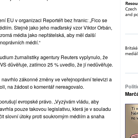
ní EU v organizaci Reportéři bez hranic: „Fico se
édiím. Stejně jako jeho maďarský vzor Viktor Orbán,
ukromá média jako nepřátelská, aby měl další
jnoprávních médií.“
tudium žurnalistiky agentury Reuters vyplynulo, že
S důvěřuje, zatímco 25 % uvedlo, že jí nedůvěřuje.
ré navrhlo zákonné změny ve veřejnoprávní televizi a
Polit
roli, na žádost o komentář nereagovalo.
Marč
 porušují evropské právo. „Vyzývám vládu, aby
avrhla pouze takovou legislativu, která je v souladu
nčit slovní útoky proti soukromým médiím a snaha