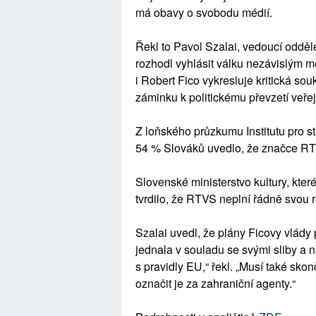
má obavy o svobodu médií.
Řekl to Pavol Szalai, vedoucí odděle
rozhodl vyhlásit válku nezávislým m
i Robert Fico vykresluje kritická so
záminku k politickému převzetí veře
Z loňského průzkumu Institutu pro s
54 % Slováků uvedlo, že značce RTV
Slovenské ministerstvo kultury, kte
tvrdilo, že RTVS neplní řádně svou 
Szalai uvedl, že plány Ficovy vlády
jednala v souladu se svými sliby a n
s pravidly EU,“ řekl. „Musí také sko
označit je za zahraniční agenty.“