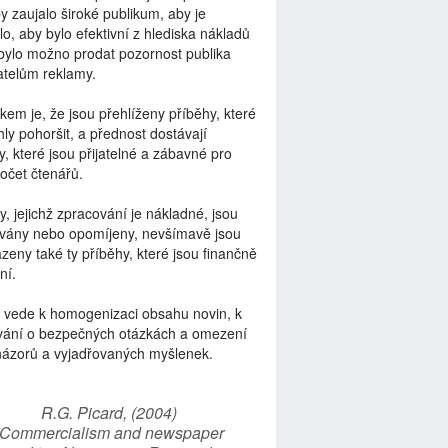
by zaujalo široké publikum, aby je
lo, aby bylo efektivní z hlediska nákladů
bylo možno prodat pozornost publika
telům reklamy.
kem je, že jsou přehlíženy příběhy, které
ly pohoršit, a přednost dostávají
y, které jsou přijatelné a zábavné pro
počet čtenářů.
y, jejichž zpracování je nákladné, jsou
vány nebo opomíjeny, nevšímavě jsou
zeny také ty příběhy, které jsou finančně
ní.
 vede k homogenizaci obsahu novin, k
vání o bezpečných otázkách a omezení
názorů a vyjadřovaných myšlenek.
R.G. Picard, (2004)
“Commercialism and newspaper