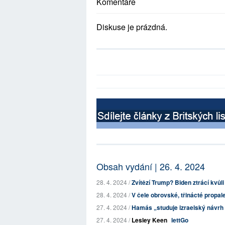
Komentáře
Diskuse je prázdná.
Obsah vydání | 26. 4. 2024
28. 4. 2024 /
Zvítězí Trump? Biden ztrácí kvůl
28. 4. 2024 /
V čele obrovské, třinácté propa
27. 4. 2024 /
Hamás „studuje izraelský návrh 
27. 4. 2024 /
Lesley Keen
lettGo