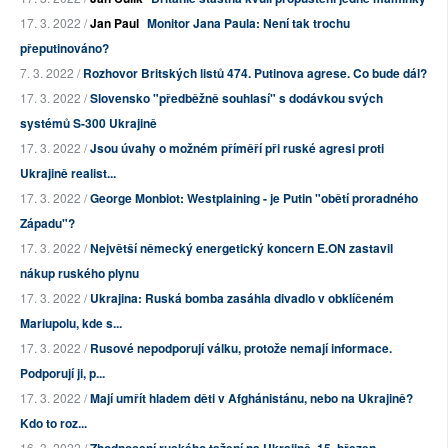
17. 3. 2022 /
Jan Paul
Monitor Jana Paula: Není tak trochu
přeputinováno?
7. 3. 2022 /
Rozhovor Britských listů 474. Putinova agrese. Co bude dál?
17. 3. 2022 /
Slovensko "předběžně souhlasí" s dodávkou svých
systémů S-300 Ukrajině
17. 3. 2022 /
Jsou úvahy o možném příměří při ruské agresi proti
Ukrajině realist...
17. 3. 2022 /
George Monbiot: Westplaining - je Putin "obětí proradného
Západu"?
17. 3. 2022 /
Největší německý energetický koncern E.ON zastavil
nákup ruského plynu
17. 3. 2022 /
Ukrajina: Ruská bomba zasáhla divadlo v obklíčeném
Mariupolu, kde s...
17. 3. 2022 /
Rusové nepodporují válku, protože nemají informace.
Podporují ji, p...
17. 3. 2022 /
Mají umřít hladem děti v Afghánistánu, nebo na Ukrajině?
Kdo to roz...
16. 3. 2022 /