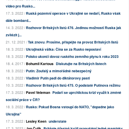
video pro Rusko...
17. 3. 2022 /
Ruská pozemní operace v Ukrajině se nedaří, Rusko však
dále bombard...
14. 3. 2022 /
Rozhovor Britských listů 476. Jedinou možností Ruska jak
zvítězit j...
21. 12. 2021 /
Tak znovu: Prosíme, přispějte na provoz Britských listů
18. 3. 2022 /
Ukrajinská válka: Čína se za Rusko nepostaví
18. 3. 2022 /
Polsko ukončí dovoz ruského zemního plynu k roku 2023
18. 4. 2017 /
Bohumil Kartous
Diskutujte na Britských listech
18. 3. 2022 /
Putin: Zoufalý a mimořádně nebezpečný
18. 3. 2022 /
Vladimir Putin padl do diktátorovy pasti
10. 3. 2022 /
Rozhovor Britských listů 475. O podstatě Putinova režimu
17. 3. 2022 /
Pavel Veleman
Podaří se uprchlickou krizi využít k změně
sociální práce v ČR?
18. 3. 2022 /
Rusko: Pokud Bosna vstoupí do NATO, "dopadne jako
Ukrajina"
17. 3. 2022 /
Lesley Keen
understate
17. 3. 2022 /
Jan Čulík
Británie šťastná kvůli propuštění jedné maminky