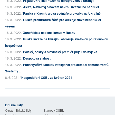
16. 3. 2022 /
Případ Ukrajina: Pozor na ultrapravicové strany!
16. 3. 2022 /
Alexej Navalnyj o novém návrhu uvěznit ho na 13 let
16. 3. 2022 /
Panika v Kremlu a dva scénáře pro válku na Ukrajině
16. 3. 2022 /
Ruská prokuratura žádá pro Alexeje Navalného 13 let
vězení
16. 3. 2022 /
Xenofobie a nacionalismus v Rusku
16. 3. 2022 /
Ruská invaze na Ukrajinu ohrožuje světovou potravinovou
bezpečnost
16. 3. 2022 /
Polský, český a slovinský premiér přijeli do Kyjeva
16. 3. 2022 /
Despotova slabost
16. 3. 2022 /
Putin využívá umělou inteligenci pro detekci demonstrantů.
Systémy ...
8. 6. 2021 /
Hospodaření OSBL za květen 2021
Britské listy
O nás - Britské listy
Stanovy OSBL