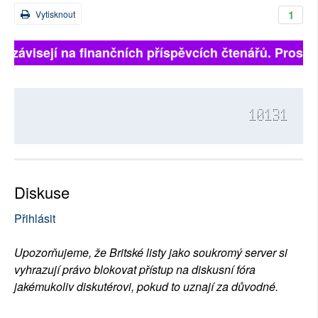
1
Vytisknout
ě závisejí na finančních příspěvcích čtenářů. Prosíme,
10131
Diskuse
Přihlásit
Upozorňujeme, že Britské listy jako soukromý server si
vyhrazují právo blokovat přístup na diskusní fóra
jakémukoliv diskutérovi, pokud to uznají za důvodné.