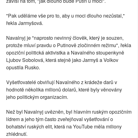
závisí na tom, "jak dlouho bude Putin u moci".
"Pak uděláme vše pro to, aby u moci dlouho nezůstal,"
řekla Jarmyšová.
Navalnyj je "naprosto nevinný člověk, který je souzen,
protože mluví pravdu o Putinově zločinném režimu", řekla
opoziční politická aktivistka a Navalného stoupenkyně
Ljubov Sobolová, která stejně jako Jarmyš a Volkov
opustila Rusko.
Vyšetřovatelé obviňují Navalného z krádeže darů v
hodnotě několika milionů dolarů, které byly věnovány
jeho politickým organizacím.
Než byl Navalnyj uvězněn, byl hlavním ruským opozičním
lídrem a jeho tým často zveřejňoval vyšetřování o
bohatství ruských elit, která na YouTube měla miliony
zhlédnutí.