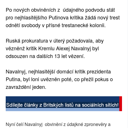
SOCIÁLNÍ SÍTĚ
Po nových obviněních z údajného podvodu stát
pro nejhlasitějšího Putinova kritika žádá nový trest
RUBRIKY
odnětí svobody v přísné trestanecké kolonii.
PLNÁ VERZE STRÁNEK
Ruská prokuratura v úterý požadovala, aby
vězněnž kritik Kremlu Alexej Navalnyj byl
odsouzen na dalších 13 let vězení.
Navalnyj, nejhlasitější domácí kritik prezidenta
Putina, byl loni uvězněn poté, co přežil pokus o
zavraždění jeden.
Nyní čelí Navalnyj obvinění z údajkné zpronevěry a