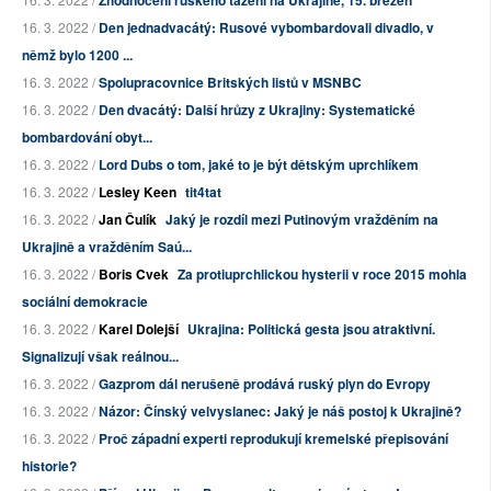
Zhodnocení ruského tažení na Ukrajině, 15. březen
16. 3. 2022 /
Den jednadvacátý: Rusové vybombardovali divadlo, v
němž bylo 1200 ...
16. 3. 2022 /
Spolupracovnice Britských listů v MSNBC
16. 3. 2022 /
Den dvacátý: Další hrůzy z Ukrajiny: Systematické
bombardování obyt...
16. 3. 2022 /
Lord Dubs o tom, jaké to je být dětským uprchlíkem
16. 3. 2022 /
Lesley Keen
tit4tat
16. 3. 2022 /
Jan Čulík
Jaký je rozdíl mezi Putinovým vražděním na
Ukrajině a vražděním Saú...
16. 3. 2022 /
Boris Cvek
Za protiuprchlickou hysterii v roce 2015 mohla
sociální demokracie
16. 3. 2022 /
Karel Dolejší
Ukrajina: Politická gesta jsou atraktivní.
Signalizují však reálnou...
16. 3. 2022 /
Gazprom dál nerušeně prodává ruský plyn do Evropy
16. 3. 2022 /
Názor: Čínský velvyslanec: Jaký je náš postoj k Ukrajině?
16. 3. 2022 /
Proč západní experti reprodukují kremelské přepisování
historie?