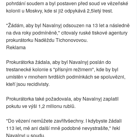
pohrdání soudem a byl postaven před soud ve vězeňské
kolonii u Moskvy, kde si již odpykává 2,5letý trest.
"Žádám, aby byl Navalnyj odsouzen na 13 let a následně
na dva roky podmíněně," citovaly ruské tiskové agentury
prokurátorku Naděždu Tichonovovou.
Reklama
Prokurátorka žádala, aby byl Navalnyj poslán do
trestanecké kolonie s "přísným režimem", kde by byl
umístěn v mnohem tvrdších podmínkách se spoluvězni,
kteří jsou recidivisty.
Prokurátorka také požadovala, aby Navalnyj zaplatil
pokutu ve výši 1,2 milionu rublů.
"Do vězení nemůžete zavřítvšechny. I kdybyste žádali
113 let, mě ani další mně podobné nevystrašíte," řekl
Navalnyj u soudu.