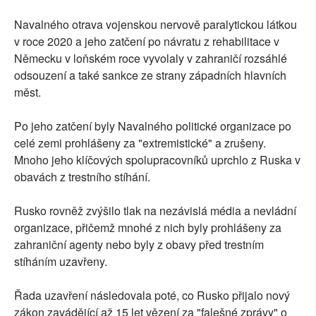
Navalného otrava vojenskou nervově paralytickou látkou
v roce 2020 a jeho zatčení po návratu z rehabilitace v
Německu v loňském roce vyvolaly v zahraničí rozsáhlé
odsouzení a také sankce ze strany západních hlavních
měst.
Po jeho zatčení byly Navalného politické organizace po
celé zemi prohlášeny za "extremistické" a zrušeny.
Mnoho jeho klíčových spolupracovníků uprchlo z Ruska v
obavách z trestního stíhání.
Rusko rovněž zvýšilo tlak na nezávislá média a nevládní
organizace, přičemž mnohé z nich byly prohlášeny za
zahraniční agenty nebo byly z obavy před trestním
stíháním uzavřeny.
Řada uzavření následovala poté, co Rusko přijalo nový
zákon zavádějící až 15 let vězení za "falešné zprávy" o