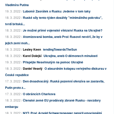
Vladimíra Putina
19. 3. 2022 /
Lubomír Zaorálek o Rusku: Jedeme v tom taky
18. 3. 2022 /
Ruské síly tento týden dosáhly "minimálního pokroku",
tvrdí britská...
18. 3. 2022 /
Je možné přímé vojenské vítězství Ruska na Ukrajině?
18. 3. 2022 /
Atomizovaná bomba, aneb Proč Rusové nevěří, že by v
jejich zemi moh...
18. 3. 2022 /
Lesley Keen
tendingTowardsTheSun
18. 3. 2022 /
Karel Dolejší
Ukrajina, aneb O démonech minulosti
19. 3. 2022 /
Přispějte Nesehnutým na pomoc Ukrajině
18. 3. 2022 /
Daniel Veselý
O absurdním kolapsu veřejného diskursu v
České republice
17. 3. 2022 /
Den dvaadvacátý: Ruská pozemní ofenzíva se zastavila,
Putin proto z...
17. 3. 2022 /
O obráncích Charkova
18. 3. 2022 /
Členské země EU prodávaly zbraně Rusku - navzdory
embargu
18. 3. 2022 /
NYT: Proč Arnold Schwarzenegger natočil emocionální