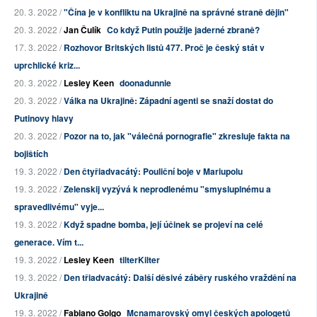
20. 3. 2022 /
"Čína je v konfliktu na Ukrajině na správné straně dějin"
20. 3. 2022 /
Jan Čulík
Co když Putin použije jaderné zbraně?
17. 3. 2022 /
Rozhovor Britských listů 477. Proč je český stát v
uprchlické kriz...
20. 3. 2022 /
Lesley Keen
doonadunnie
20. 3. 2022 /
Válka na Ukrajině: Západní agenti se snaží dostat do
Putinovy hlavy
20. 3. 2022 /
Pozor na to, jak "válečná pornografie" zkresluje fakta na
bojištích
19. 3. 2022 /
Den čtyřiadvacátý: Pouliční boje v Mariupolu
19. 3. 2022 /
Zelenskij vyzývá k neprodlenému "smysluplnému a
spravedlivému" vyje...
19. 3. 2022 /
Když spadne bomba, její účinek se projeví na celé
generace. Vím t...
19. 3. 2022 /
Lesley Keen
tilterKilter
19. 3. 2022 /
Den třiadvacátý: Další děsivé záběry ruského vraždění na
Ukrajině
19. 3. 2022 /
Fabiano Golgo
Mcnamarovský omyl českých apologetů