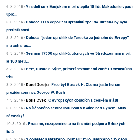
6. 3. 2016 /
V neděli se v Egejském moři utopilo 18 lidí, Makedonie vpustí
uprc...
6. 3. 2016 /
Dohoda EU o deportaci uprchlíků zpět do Turecka by byla
protizákonná
8. 3. 2016 /
Dohoda "jeden uprchlík do Turecka za jednoho do Evropy"
má četná ús...
8. 3. 2016 /
Seznam 17306 uprchlíků, utonulých ve Středozemním moři,
je 100 metr...
8. 3. 2016 /
Hele, Rusko a Sýrie, příměří neznamená zabít 19 civilistů na
trhu
8. 3. 2016 /
Karel Dolejší
Proč byl Barack H. Obama ještě horším
prezidentem než George W. Bush
7. 3. 2016 /
Boris Cvek
O evropských dotacích a českém státu
6. 3. 2016 /
Na íránského cembalistu řvali v Kolíně nad Rýnem: Mluv
německy!
10. 3. 2016 /
Prosíme, nezapomínejte na finanční podporu Britských
listů
6. 3. 2016 /
V oblastech syrského "příměří" bylo usmrceno 135 osob