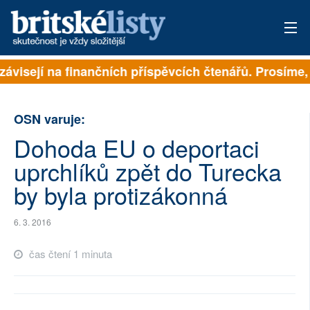
 závisejí na finančních příspěvcích čtenářů. Prosíme, 
PŘIHLÁSIT
AKTUÁLNÍ VYDÁNÍ
OSN varuje:
ARCHIV
Dohoda EU o deportaci
uprchlíků zpět do Turecka
ROZHOVORY
by byla protizákonná
TÉMATA
6. 3. 2016
NEJČTENĚJŠÍ ZA 7 DNÍ
čas čtení 1 minuta
AUTOŘI
PŘÍSPĚVKY NA PROVOZ