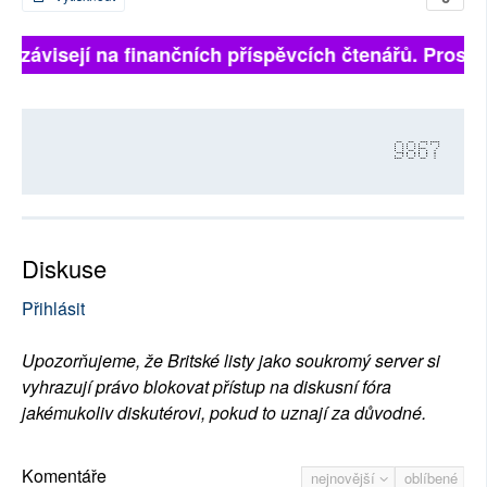
ně závisejí na finančních příspěvcích čtenářů. Prosíme
9867
Diskuse
Přihlásit
Upozorňujeme, že Britské listy jako soukromý server si
vyhrazují právo blokovat přístup na diskusní fóra
jakémukoliv diskutérovi, pokud to uznají za důvodné.
Komentáře
nejnovější
oblíbené