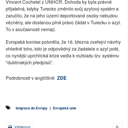
Vincent Cochetel z UNHCR. Dohoda by byla právně
přijatelná, kdyby Turecko změnilo svůj azylový systém a
zaručilo, že na jeho území deportované osoby nebudou
vězněny, ale dostanou plné právo žádat v Turecku o azyl.
To v současnosti nemají.
Evropská komise potvrdila, že 16. března zveřejní návrhy
ohledně toho, kdo je odpovědný za žadatele o azyl poté,
co nynější uprchlická krize vedla k rozkladu tzv. systému
"dublinských předpisů".
Podrobnosti v angličtině
ZDE
Imigrace do Evropy
|
Evropská unie
0
Vytisknout