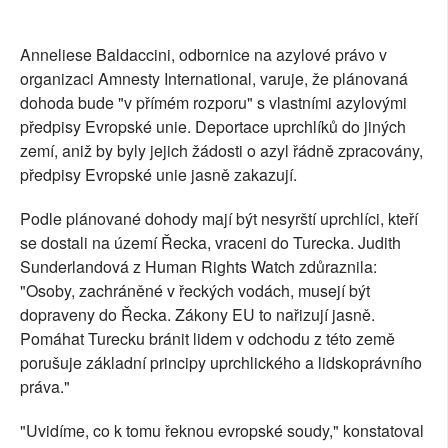
Anneliese Baldaccini, odbornice na azylové právo v
organizaci Amnesty International, varuje, že plánovaná
dohoda bude "v přímém rozporu" s vlastními azylovými
předpisy Evropské unie. Deportace uprchlíků do jiných
zemí, aniž by byly jejich žádosti o azyl řádně zpracovány,
předpisy Evropské unie jasně zakazují.
Podle plánované dohody mají být nesyrští uprchlíci, kteří
se dostali na území Řecka, vraceni do Turecka. Judith
Sunderlandová z Human Rights Watch zdůraznila:
"Osoby, zachráněné v řeckých vodách, musejí být
dopraveny do Řecka. Zákony EU to nařizují jasně.
Pomáhat Turecku bránit lidem v odchodu z této země
porušuje základní principy uprchlického a lidskoprávního
práva."
"Uvidíme, co k tomu řeknou evropské soudy," konstatoval