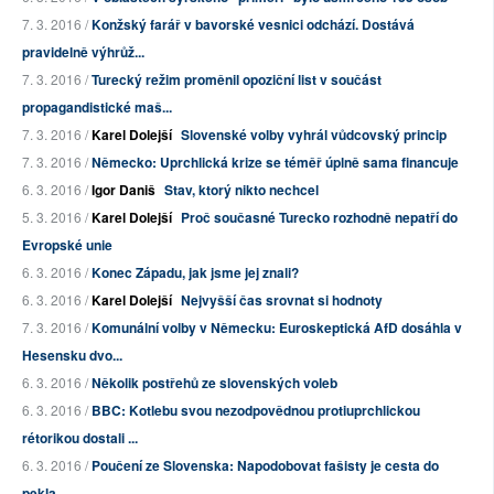
7. 3. 2016 /
Konžský farář v bavorské vesnici odchází. Dostává
pravidelně výhrůž...
7. 3. 2016 /
Turecký režim proměnil opoziční list v součást
propagandistické maš...
7. 3. 2016 /
Karel Dolejší
Slovenské volby vyhrál vůdcovský princip
7. 3. 2016 /
Německo: Uprchlická krize se téměř úplně sama financuje
6. 3. 2016 /
Igor Daniš
Stav, ktorý nikto nechcel
5. 3. 2016 /
Karel Dolejší
Proč současné Turecko rozhodně nepatří do
Evropské unie
6. 3. 2016 /
Konec Západu, jak jsme jej znali?
6. 3. 2016 /
Karel Dolejší
Nejvyšší čas srovnat si hodnoty
7. 3. 2016 /
Komunální volby v Německu: Euroskeptická AfD dosáhla v
Hesensku dvo...
6. 3. 2016 /
Několik postřehů ze slovenských voleb
6. 3. 2016 /
BBC: Kotlebu svou nezodpovědnou protiuprchlickou
rétorikou dostali ...
6. 3. 2016 /
Poučení ze Slovenska: Napodobovat fašisty je cesta do
pekla