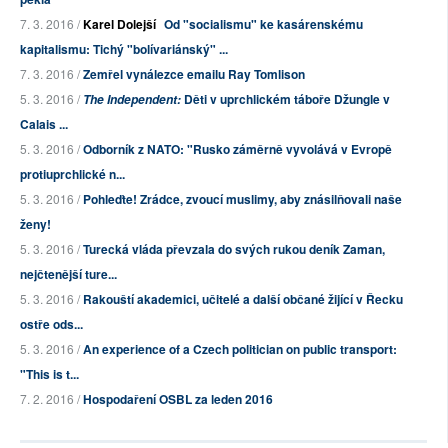
7. 3. 2016 /
Karel Dolejší
Od "socialismu" ke kasárenskému
kapitalismu: Tichý "bolívariánský" ...
7. 3. 2016 /
Zemřel vynálezce emailu Ray Tomlison
5. 3. 2016 /
Děti v uprchlickém táboře Džungle v
The Independent:
Calais ...
5. 3. 2016 /
Odborník z NATO: "Rusko záměrně vyvolává v Evropě
protiuprchlické n...
5. 3. 2016 /
Pohleďte! Zrádce, zvoucí muslimy, aby znásilňovali naše
ženy!
5. 3. 2016 /
Turecká vláda převzala do svých rukou deník Zaman,
nejčtenější ture...
5. 3. 2016 /
Rakouští akademici, učitelé a další občané žijící v Řecku
ostře ods...
5. 3. 2016 /
An experience of a Czech politician on public transport:
"This is t...
7. 2. 2016 /
Hospodaření OSBL za leden 2016