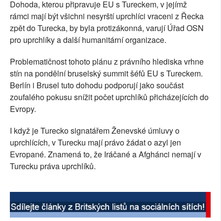
Dohoda, kterou připravuje EU s Tureckem, v jejímž
SOCIÁLNÍ SÍTĚ
rámci mají být všichni nesyrští uprchlíci vraceni z Řecka
zpět do Turecka, by byla protizákonná, varují Úřad OSN
RUBRIKY
pro uprchlíky a další humanitární organizace.
PLNÁ VERZE STRÁNEK
Problematičnost tohoto plánu z právního hlediska vrhne
stín na pondělní bruselský summit šéfů EU s Tureckem.
Berlín i Brusel tuto dohodu podporují jako součást
zoufalého pokusu snížit počet uprchlíků přicházejících do
Evropy.
I když je Turecko signatářem Ženevské úmluvy o
uprchlících, v Turecku mají právo žádat o azyl jen
Evropané. Znamená to, že Iráčané a Afghánci nemají v
Turecku práva uprchlíků.