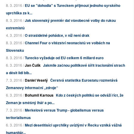
8. 3. 2016 /
EU se "dohodla" s Tureckem přijmout jednoho syrského
uprchlíka za k...
8. 3. 2016 /
Jak slovenský premiér dal všeobecné volby do rukou
extremistů
4. 3. 2016 /
O strašidelné pohádce, v níž není drak
8. 3. 2016 /
Channel Four o vítězství neonacistů ve volbách na
Slovensku
8. 3. 2016 /
Turecko vyžaduje od EU celkem 6 miliard euro
6. 3. 2016 /
Jan Čulík
Jakmile začnou politikové šířit iracionální strach
a děsit lidi blb...
7. 3. 2016 /
Daniel Veselý
Čerstvá statistika Eurostatu rozmetává
Zemanovy informační „zdroje“
6. 3. 2016 /
Bohumil Kartous
Kdo z českých politiků se odváží říct, že
Zeman je směšný lhář a po...
7. 3. 2016 /
Merkelová versus Trump - globalismus versus
teritorialismus
6. 3. 2016 /
Mezi desetitisíci uprchlíky uvízlými v Řecku vzniká vážná
humanitár...